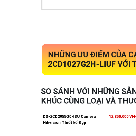
NHỮNG ƯU ĐIỂM CỦA C
2CD1027G2H-LIUF
VỚI 
SO SÁNH VỚI NHỮNG SẢ
KHÚC CÙNG LOẠI VÀ THƯ
DS-2CD2955G0-ISU Camera
12,850,000 V
Hikvision Thiết kế Đẹp