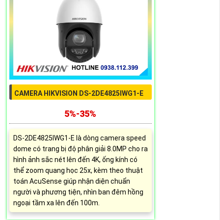
CAMERA HIKVISION DS-2DE4825IWG1-E
5%-35%
DS-2DE4825IWG1-E là dòng camera speed
dome có trang bị độ phân giải 8.0MP cho ra
hình ảnh sắc nét lên đến 4K, ống kính có
thể zoom quang học 25x, kèm theo thuật
toán AcuSense giúp nhận diện chuẩn
người và phương tiện, nhìn ban đêm hồng
ngoại tầm xa lên đến 100m.