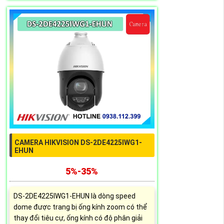
CAMERA HIKVISION DS-2DE4225IWG1-
EHUN
5%-35%
DS-2DE4225IWG1-EHUN là dòng speed
dome được trang bị ống kính zoom có thể
thay đổi tiêu cự, ống kính có độ phân giải