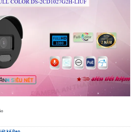
ảo
iết kế Đẹp