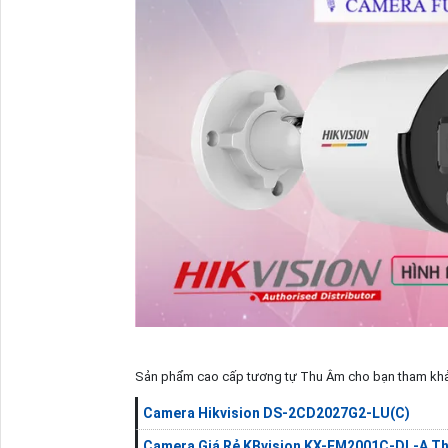
Sản phẩm cao cấp tương tự Thu Âm cho bạn tham kh
Camera Hikvision DS-2CD2027G2-LU(C)
Camera Giá Rẻ KBvision KX-FM2001C-DL-A Th