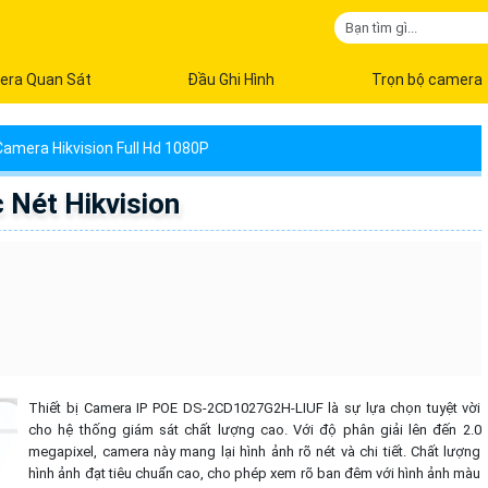
era Quan Sát
Đầu Ghi Hình
Trọn bộ camera
Camera Hikvision Full Hd 1080P
Nét Hikvision
Thiết bị Camera IP POE DS-2CD1027G2H-LIUF là sự lựa chọn tuyệt vời
cho hệ thống giám sát chất lượng cao. Với độ phân giải lên đến 2.0
megapixel, camera này mang lại hình ảnh rõ nét và chi tiết. Chất lượng
hình ảnh đạt tiêu chuẩn cao, cho phép xem rõ ban đêm với hình ảnh màu