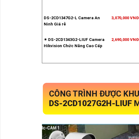
DS-2CD1347G2-L Camera An
3,070,000 VNĐ
Ninh Giá rẻ
✴ DS-2CD1343G2-LIUF Camera
2,690,000 VNĐ
Hikvision Chức Năng Cao Cấp
CÔNG TRÌNH ĐƯỢC KHU
DS-2CD1027G2H-LIUF
M