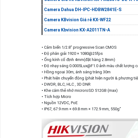
Camera Dahua DH-IPC-HDBW2841E-S
Camera KBvision Giá rẻ KX-WF22
Camera Kbvision KX-A2011TN-A
• Cảm biến 1/2.8" progressive Scan CMOS
• Độ phân giải 1920 × 1080@25fps
• Ống kính cố định 4mm(đặt hàng 2.8mm)
• Độ nhạy sáng 0.0005Lux@F1.0 ảnh màu chất lượng c
• Hồng ngoại 30m, ánh sáng trắng 30m
• Phát hiện chuyển động (phát hiện người & phương tiệ
• DWDR, BLC, HLC , 3D DNR
• Khe cắm thẻ nhớ microroSD 512GB (max)
• Tích hợp Micro
• Nguồn 12VDC, PoE
• IP67, 67.9 mm × 69.8 mm × 172.9 mm, 550g"