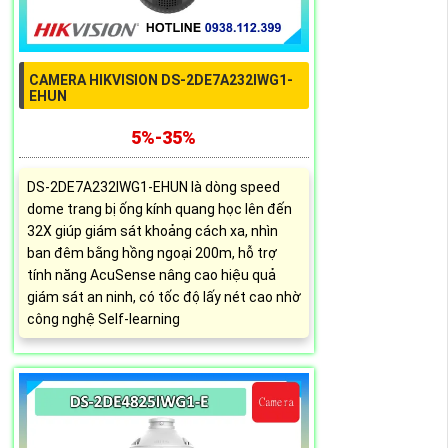
CAMERA HIKVISION DS-2DE7A232IWG1-
EHUN
5%-35%
DS-2DE7A232IWG1-EHUN là dòng speed
dome trang bị ống kính quang học lên đến
32X giúp giám sát khoảng cách xa, nhìn
ban đêm bằng hồng ngoại 200m, hỗ trợ
tính năng AcuSense nâng cao hiệu quả
giám sát an ninh, có tốc độ lấy nét cao nhờ
công nghệ Self-learning