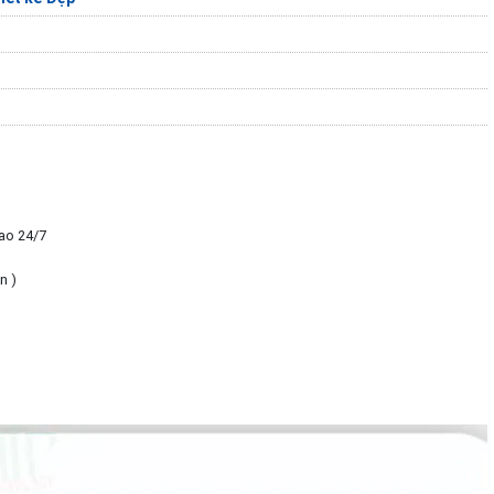
ao 24/7
n )