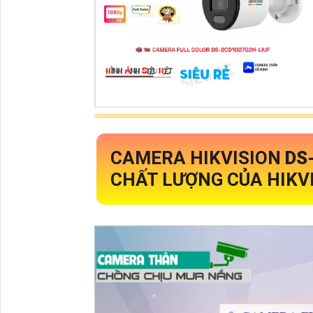
CAMERA HIKVISION
DS
CHẤT LƯỢNG CỦA HIKV