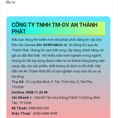
đầu tư.
CÔNG TY TNHH TM-DV AN THÀNH
PHÁT
Nếu bạn đang tìm kiếm một nhà phân phối đáng tin cậy cho
Đầu Ghi Camera
DH-XVR5104HS-I3
, thì đừng bỏ qua An
Thành Phát. Chúng tôi cam kết cung cấp hàng chính hãng với
giá ưu đãi đặc biệt. Với nhiều năm kinh nghiệm trong ngành,
chúng tôi đã xây dựng được niềm tin từ khách hàng bằng việc
cung cấp các sản phẩm chất lượng và dịch vụ tốt nhất. Hãy
đến với An Thành Phát để có trải nghiệm mua sắm tối ưu và
hài lòng.
Trụ Sở:
51 Lũy Bán Bích, P. Tân Thới Hòa, Q.Tân Phú,
TP.HCM
Hotline: 0938.11.23.99
Chi Nhánh 1:
445/38 Tân Hòa Đông,P Bình Trị Đông, Bình
Tân, TP HCM
Kỹ Thuật:
0906.855.330
Điện Thoại:
(028) 6688.4949