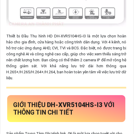
Thiết bị Đầu Thu hình HD DH-XVR5104HS-I3 là một lựa chọn hoàn
hảo cho gia đình, cửa hàng hoặc công trình dân dụng. Với 4 kênh, nó
hỗ trợ các ứng dụng AHD, CVI, TVI và BCS. Đặc biệt, nó được trang bị
công nghệ AI và công nghệ cao cấp, giúp cho việc xem thiếu sáng trở
nên chất lượng hơn. Bạn cũng có thể thêm 2 camera IP để mở rộng hệ
thống giám sát. Với khả năng lưu trữ dài hơn thông qua
H.265+/H.265/H.264+/H.264, bạn hoàn toàn yên tâm về việc lưu trữ dữ
liệu.
GIỚI THIỆU
DH-XVR5104HS-I3
VỚI
THÔNG TIN CHI TIẾT
Sản phẩm Trung Tâm Ghi Hình link_06 là một lựa chọn tuyệt vời cho