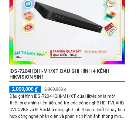
việc lưu trữ dữ liệu.
IDS-7204HQHI-M1/XT ĐẦU GHI HÌNH 4 KÊNH
HIKVISION 5IN1
2,000,000 ₫
2,860,000 ₫
Đầu ghi hình iDS-7204HQHI-M1/XT của Hikvision là một
thiết bị ghi hình tiên tiến, hỗ trợ các công nghệ HD-TVI, AHD,
CVI, CVBS và IP. Với khả năng ghi hình 4 kênh thiết bị này tích
hợp công nghệ nhận diện và phân tích hình ảnh thông minh
giúp cải thiện hiệu suất an ninh Nó hỗ trợ độ phân giải lên
đến 5MP cho hình ảnh rõ nét, chi tiết. Ngoài ra, đầu ghi còn