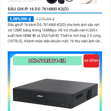
ĐẦU GHI IP 16 DS-7616NXI-K2(D)
5,089,000 ₫
7,270,000 ₫
Đầu ghi IP 16 kênh DS-7616NXI-K2(D) cho hình ảnh sắc nét
tới 12MP, băng thông 160Mbps. Hỗ trợ chuẩn nén H.265+,
xuất hình HDMI 4K và VGA Full HD. Thiết bị tích hợp 2 ổ cứng
(10TB/ổ), 4 kênh nhận diện khuôn mặt, 16 thư viện ảnh với
20.000 khuôn mặt, cùng 16 kênh phát hiện người và phương
tiện.