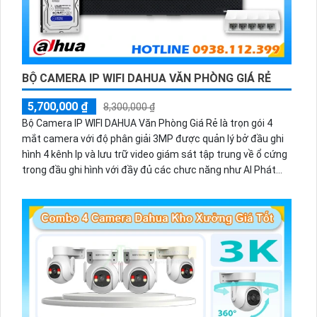
BỘ CAMERA IP WIFI DAHUA VĂN PHÒNG GIÁ RẺ
5,700,000 ₫
8,300,000 ₫
Bộ Camera IP WIFI DAHUA Văn Phòng Giá Rẻ là trọn gói 4
mắt camera với độ phân giải 3MP được quản lý bở đầu ghi
hình 4 kênh Ip và lưu trữ video giám sát tập trung về ổ cứng
trong đầu ghi hình với đầy đủ các chưc năng như AI Phát
hiện chuyển động, đàm thoại âm thanh 2 chiều và giám sát
có màu vào ban đêm