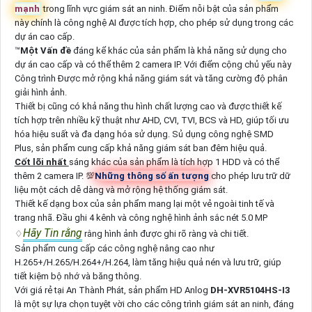
mạnh
trong lĩnh vực giám sát an ninh. Điểm nỗi bật của sản phẩm
này chính là công nghệ AI được tích hợp, cho phép sử dụng trong các
dự án cao cấp.
™️
Một Vấn đề
đáng kể khác của sản phẩm là khả năng sử dụng cho
dự án cao cấp và có thể thêm 2 camera IP. Với điểm cộng chủ yếu này
Công trình Được mở rộng khả năng giám sát và tăng cường độ phân
giải hình ảnh.
Thiết bị cũng có khả năng thu hình chất lượng cao và được thiết kế
tích hợp trên nhiều kỹ thuật như AHD, CVI, TVI, BCS và HD, giúp tối ưu
hóa hiệu suất và đa dạng hóa sử dụng. Sủ dụng công nghệ SMD
Plus, sản phẩm cung cấp khả năng giám sát ban đêm hiệu quả.
Cốt lõi nhất
sáng khác của sản phẩm là tích hợp 1 HDD và có thể
thêm 2 camera IP. 💯
Những thông số ấn tượng
cho phép lưu trữ dữ
liệu một cách dễ dàng và mở rộng hệ thống giám sát.
Thiết kế dạng box của sản phẩm mang lại một vẻ ngoài tinh tế và
trang nhã. Đầu ghi 4 kênh và công nghệ hình ảnh sắc nét 5.0 MP
Hãy Tin rằng
♢
rằng hình ảnh được ghi rõ ràng và chi tiết.
Sản phẩm cung cấp các công nghệ nâng cao như
H.265+/H.265/H.264+/H.264, làm tăng hiệu quả nén và lưu trữ, giúp
tiết kiệm bộ nhớ và băng thông.
Với giá rẻ tại An Thành Phát, sản phẩm HD Anlog
DH-XVR5104HS-I3
là một sự lựa chọn tuyệt vời cho các công trình giám sát an ninh, đáng