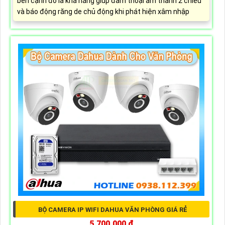
bên cạnh đó là khả năng giúp đàm thoại âm thanh 2 chiều
và báo động răng de chủ động khi phát hiện xâm nhập
BỘ CAMERA IP WIFI DAHUA VĂN PHÒNG GIÁ RẺ
5,700,000 ₫