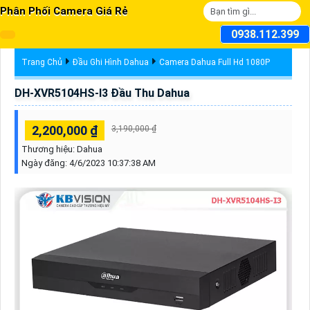
Phân Phối Camera Giá Rẻ
0938.112.399
Trang Chủ
Đầu Ghi Hình Dahua
Camera Dahua Full Hd 1080P
DH-XVR5104HS-I3 Đầu Thu Dahua
2,200,000 ₫
3,190,000 ₫
Thương hiệu:
Dahua
Ngày đăng:
4/6/2023 10:37:38 AM