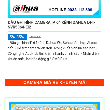
ĐẦU GHI HÌNH CAMERA IP 64 KÊNH DAHUA DHI-
NVR5864-EI2
5%-35%
Liên hệ
- Đầu ghi hình IP 64 kênh Dahua WizSense tích hợp AI cao
cấp. - Hỗ trợ camera lên đến 32MP, xuất hình 8K sắc nét. -
Công nghệ AcuPick tìm kiếm nhanh, chính xác. - Nhận diện
khuôn mặt, lọc báo động giả SMD Plus.
CAMERA GIÁ RẺ KHUYẾN MÃI