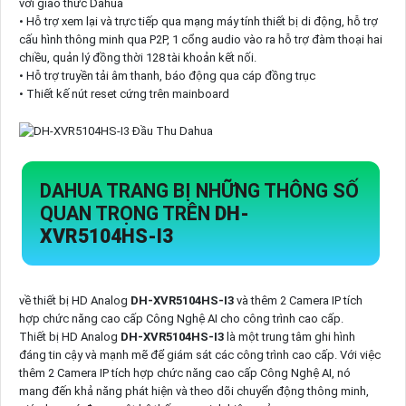
với giao thức Dahua
• Hỗ trợ xem lại và trực tiếp qua mạng máy tính thiết bị di động, hỗ trợ
cấu hình thông minh qua P2P, 1 cổng audio vào ra hỗ trợ đàm thoại hai
chiều, quản lý đồng thời 128 tài khoản kết nối.
• Hỗ trợ truyền tải âm thanh, báo động qua cáp đồng trục
• Thiết kế nút reset cứng trên mainboard
DAHUA TRANG BỊ NHỮNG THÔNG SỐ
QUAN TRỌNG TRÊN
DH-
XVR5104HS-I3
về thiết bị HD Analog
DH-XVR5104HS-I3
và thêm 2 Camera IP tích
hợp chức năng cao cấp Công Nghệ AI cho công trình cao cấp.
Thiết bị HD Analog
DH-XVR5104HS-I3
là một trung tâm ghi hình
đáng tin cậy và mạnh mẽ để giám sát các công trình cao cấp. Với việc
thêm 2 Camera IP tích hợp chức năng cao cấp Công Nghệ AI, nó
mang đến khả năng phát hiện và theo dõi chuyển động thông minh,