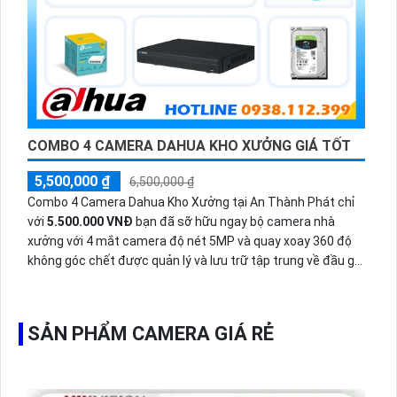
COMBO 4 CAMERA DAHUA KHO XƯỞNG GIÁ TỐT
5,500,000 ₫
6,500,000 ₫
Combo 4 Camera Dahua Kho Xưởng tại An Thành Phát chỉ
với
5.500.000 VNĐ
bạn đã sỡ hữu ngay bộ camera nhà
xưởng với 4 mắt camera độ nét 5MP và quay xoay 360 độ
không góc chết được quản lý và lưu trữ tập trung về đầu ghi
hình ổ cứng hỗ trợ xem qua tivi.
SẢN PHẨM CAMERA GIÁ RẺ