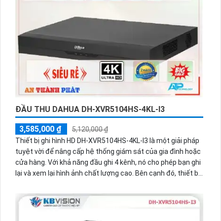
chọn cao cấp cho hệ thống giám sát.
ĐẦU THU DAHUA DH-XVR5104HS-4KL-I3
3,585,000 ₫
5,120,000 ₫
Thiết bị ghi hình HD DH-XVR5104HS-4KL-I3 là một giải pháp
tuyệt vời để nâng cấp hệ thống giám sát của gia đình hoặc
cửa hàng. Với khả năng đầu ghi 4 kênh, nó cho phép bạn ghi
lại và xem lại hình ảnh chất lượng cao. Bên cạnh đó, thiết bị
còn được trang bị công nghệ AHD, CVI, TVI, BCS để tương
thích với nhiều loại camera khác nhau. Hơn nữa, hệ thống
này ổn định và có khả năng tích hợp công nghệ AI báo động
thông minh, giúp hạn chế báo động giả. Bạn cũng có thể