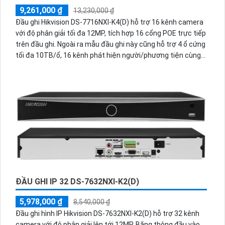
9,261,000 ₫
13,230,000 ₫
Đầu ghi Hikvision DS-7716NXI-K4(D) hỗ trợ 16 kênh camera
với độ phân giải tối đa 12MP, tích hợp 16 cổng POE trực tiếp
trên đầu ghi. Ngoài ra mẫu đầu ghi này cũng hỗ trợ 4 ổ cứng
tối đa 10TB/ổ, 16 kênh phát hiện người/phương tiện cùng
nhận diện khuôn mặt thông minh.
ĐẦU GHI IP 32 DS-7632NXI-K2(D)
5,978,000 ₫
8,540,000 ₫
Đầu ghi hình IP Hikvision DS-7632NXI-K2(D) hỗ trợ 32 kênh
camera với độ phân giải lên tới 12MP. Băng thông đầu vào