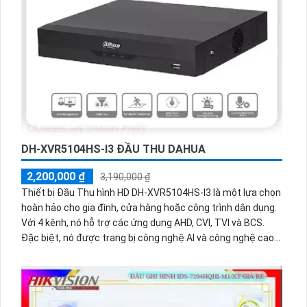
thêm 4 camera IP hỗ trợ các chuẩn nén video
H.265+/H.265/H.264+/H.264, giúp tiết kiệm dung lượng lưu
trữ. Với sự kết hợp của các tính năng nổi bật này, thiết bị ghi
hình HD DH-XVR5104HS-4KL-I3 là một lựa chọn lý tưởng cho
việc nâng cấp hệ thống giám sát.
DH-XVR5104HS-I3 ĐẦU THU DAHUA
2,200,000 ₫
3,190,000 ₫
Thiết bị Đầu Thu hình HD DH-XVR5104HS-I3 là một lựa chọn
hoàn hảo cho gia đình, cửa hàng hoặc công trình dân dụng.
Với 4 kênh, nó hỗ trợ các ứng dụng AHD, CVI, TVI và BCS.
Đặc biệt, nó được trang bị công nghệ AI và công nghệ cao
cấp, giúp cho việc xem thiếu sáng trở nên chất lượng hơn.
Bạn cũng có thể thêm 2 camera IP để mở rộng hệ thống
giám sát. Với khả năng lưu trữ dài hơn thông qua
H.265+/H.265/H.264+/H.264, bạn hoàn toàn yên tâm về