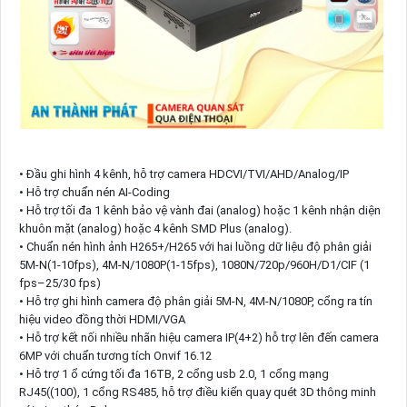
• Đầu ghi hình 4 kênh, hỗ trợ camera HDCVI/TVI/AHD/Analog/IP
• Hỗ trợ chuẩn nén AI-Coding
• Hỗ trợ tối đa 1 kênh bảo vệ vành đai (analog) hoặc 1 kênh nhận diện
khuôn mặt (analog) hoặc 4 kênh SMD Plus (analog).
• Chuẩn nén hình ảnh H265+/H265 với hai luồng dữ liệu độ phân giải
5M-N(1-10fps), 4M-N/1080P(1-15fps), 1080N/720p/960H/D1/CIF (1
fps–25/30 fps)
• Hỗ trợ ghi hình camera độ phân giải 5M-N, 4M-N/1080P, cổng ra tín
hiệu video đồng thời HDMI/VGA
• Hỗ trợ kết nối nhiều nhãn hiệu camera IP(4+2) hỗ trợ lên đến camera
6MP với chuẩn tương tích Onvif 16.12
• Hỗ trợ 1 ổ cứng tối đa 16TB, 2 cổng usb 2.0, 1 cổng mạng
RJ45((100), 1 cổng RS485, hỗ trợ điều kiển quay quét 3D thông minh