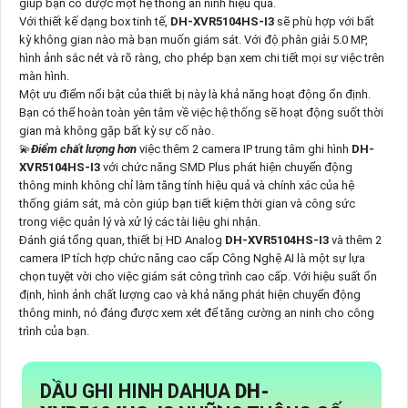
giúp bạn có được một hệ thống an ninh hiệu quả.
Với thiết kế dạng box tinh tế,
DH-XVR5104HS-I3
sẽ phù hợp với bất
kỳ không gian nào mà bạn muốn giám sát. Với độ phân giải 5.0 MP,
hình ảnh sắc nét và rõ ràng, cho phép bạn xem chi tiết mọi sự việc trên
màn hình.
Một ưu điểm nổi bật của thiết bị này là khả năng hoạt động ổn định.
Bạn có thể hoàn toàn yên tâm về việc hệ thống sẽ hoạt động suốt thời
gian mà không gặp bất kỳ sự cố nào.
💫
Điểm chất lượng hơn
việc thêm 2 camera IP trung tâm ghi hình
DH-
XVR5104HS-I3
với chức năng SMD Plus phát hiện chuyển động
thông minh không chỉ làm tăng tính hiệu quả và chính xác của hệ
thống giám sát, mà còn giúp bạn tiết kiệm thời gian và công sức
trong việc quản lý và xử lý các tài liệu ghi nhận.
Đánh giá tổng quan, thiết bị HD Analog
DH-XVR5104HS-I3
và thêm 2
camera IP tích hợp chức năng cao cấp Công Nghệ AI là một sự lựa
chọn tuyệt vời cho việc giám sát công trình cao cấp. Với hiệu suất ổn
định, hình ảnh chất lượng cao và khả năng phát hiện chuyển động
thông minh, nó đáng được xem xét để tăng cường an ninh cho công
trình của bạn.
DẦU GHI HINH DAHUA
DH-