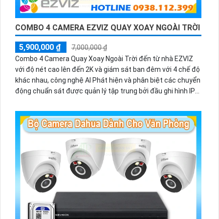
COMBO 4 CAMERA EZVIZ QUAY XOAY NGOÀI TRỜI
5,900,000 ₫
7,000,000 ₫
Combo 4 Camera Quay Xoay Ngoài Trời đến từ nhà EZVIZ
với độ nét cao lên đến 2K và giám sát ban đêm với 4 chế độ
khác nhau, công nghệ AI Phát hiện và phân biệt các chuyển
động chuẩn sát được quản lý tập trung bởi đầu ghi hình IP
WiFi