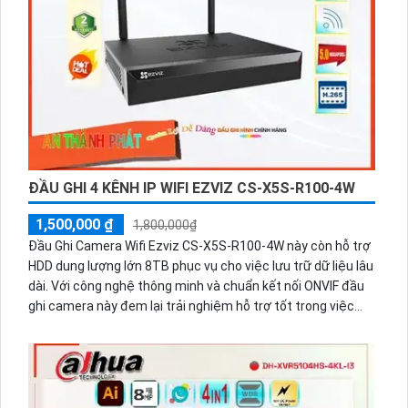
ĐẦU GHI 4 KÊNH IP WIFI EZVIZ CS-X5S-R100-4W
1,500,000 ₫
1,800,000₫
Đầu Ghi Camera Wifi Ezviz CS-X5S-R100-4W này còn hỗ trợ
HDD dung lượng lớn 8TB phục vụ cho việc lưu trữ dữ liệu lâu
dài. Với công nghệ thông minh và chuẩn kết nối ONVIF đầu
ghi camera này đem lại trải nghiệm hỗ trợ tốt trong việc
quản lý và theo dõi hệ thống an ninh. CS-X5S-R100-4W thực
sự là một sự lựa chọn ưu việt cho công trình của bạn.Đầu
Ghi HD IP CS-X5S-R100-4W là thiết bị an toàn cho công trình
dân dụng với khả năng lưu trữ lên đến 8TB. Với công nghệ
tiết kiệm năng lượng và xử lý hình ảnh sắc nét, đây là lựa