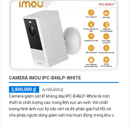
hồng ngoại 20m cho khả năng giám sát ban đêm. Điều đặc
biệt hơn, camera mang đến độ phân giải 2.0 MP giúp vẽ rõ
nét và chi tiết. Để sử dụng camera này, bạn cần kết hợp với
Đầu Ghi Hồng Ngoại EXIR để có trải nghiệm tốt nhất.
CAMERA IMOU IPC-B46LP-WHITE
2,800,000 ₫
3,100,000 ₫
Camera giám sát IP không dây IPC-B46LP-White là một
thiết bị chất lượng cao trong lĩnh vực an ninh. Với chất
lượng hình ảnh cực kỳ sắc nét và độ phân giải Full HD, nó
cho phép người dùng giám sát mọi hoạt động trong khu vực
quan tâm. Camera này được tích hợp công nghệ không dây
tiên tiến, giúp giảm bớt việc cài đặt phức tạp. Ngoài ra, nó