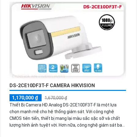
chức năng chống ngược sáng, giúp hình ảnh không bị biến
dạng trong môi trường ánh sáng mạnh. Camera cũng có
khả năng chống nước và bụi, phù hợp cho việc lắp đặt ngoài
trời.
DS-2CE10DF3T-F CAMERA HIKVISION
1,170,000 ₫
1,670,000 ₫
Thiết Bị Camera HD Analog DS-2CE10DF3T-F là một lựa
chọn mạnh mẽ cho hệ thống giám sát. Với công nghệ
CMOS tiên tiến, thiết bị mang lại màu sắc sặc sỡ và chất
lượng hình ảnh tuyệt vời. Hơn nữa, công nghệ giám sát ban
đêm Full Color 20m cho phép xem rõ trong điều kiện thiếu