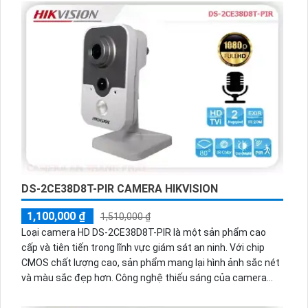
sáng và chuyên dụng để theo dõi ban đêm. Với giá rẻ và tiết
kiệm, thiết bị được tích hợp trên nhiều kỹ thuật AHD, CVI,
TVI, BCS, mang đến sự ổn định và linh hoạt cho hệ thống.
Chất lượng hình ảnh sắc nét 2.0 MP và sử dụng đầu ghi tích
hợp công nghệ nhìn đêm chất lượng có màu ban đêm, hình
ảnh ban đêm trở nên rõ nét và chất lượng.
DS-2CE38D8T-PIR CAMERA HIKVISION
1,100,000 ₫
1,510,000 ₫
Loại camera HD DS-2CE38D8T-PIR là một sản phẩm cao
cấp và tiên tiến trong lĩnh vực giám sát an ninh. Với chip
CMOS chất lượng cao, sản phẩm mang lại hình ảnh sắc nét
và màu sắc đẹp hơn. Công nghệ thiếu sáng của camera
giúp quan sát được trong môi trường thiếu ánh sáng và