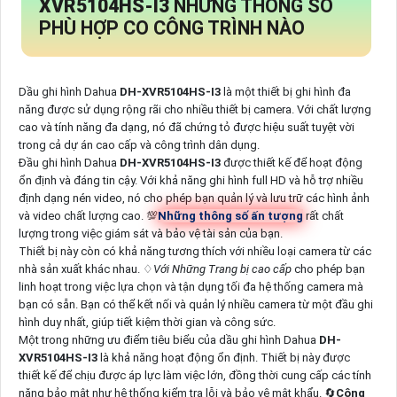
XVR5104HS-I3
NHỮNG THÔNG SỐ
PHÙ HỢP CO CÔNG TRÌNH NÀO
Dầu ghi hình Dahua
DH-XVR5104HS-I3
là một thiết bị ghi hình đa
năng được sử dụng rộng rãi cho nhiều thiết bị camera. Với chất lượng
cao và tính năng đa dạng, nó đã chứng tỏ được hiệu suất tuyệt vời
trong cả dự án cao cấp và công trình dân dụng.
Đầu ghi hình Dahua
DH-XVR5104HS-I3
được thiết kế để hoạt động
ổn định và đáng tin cậy. Với khả năng ghi hình full HD và hỗ trợ nhiều
định dạng nén video, nó cho phép bạn quản lý và lưu trữ các hình ảnh
và video chất lượng cao. 💯
Những thông số ấn tượng
rất chất
lượng trong việc giám sát và bảo vệ tài sản của bạn.
Thiết bị này còn có khả năng tương thích với nhiều loại camera từ các
nhà sản xuất khác nhau. ♢
Với Những Trang bị cao cấp
cho phép bạn
linh hoạt trong việc lựa chọn và tận dụng tối đa hệ thống camera mà
bạn có sẵn. Bạn có thể kết nối và quản lý nhiều camera từ một đầu ghi
hình duy nhất, giúp tiết kiệm thời gian và công sức.
Một trong những ưu điểm tiêu biểu của dầu ghi hình Dahua
DH-
XVR5104HS-I3
là khả năng hoạt động ổn định. Thiết bị này được
thiết kế để chịu được áp lực làm việc lớn, đồng thời cung cấp các tính
năng bảo mật như hệ thống kiểm tra lỗi và bảo vệ mật khẩu. 🔄
Công