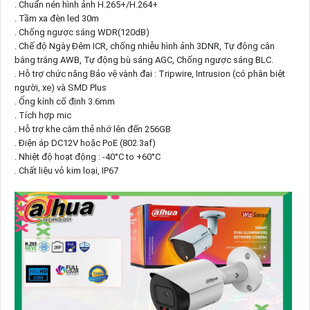
. Chuẩn nén hình ảnh H.265+/H.264+
. Tầm xa đèn led 30m
. Chống ngược sáng WDR(120dB)
. Chế độ Ngày Đêm ICR, chống nhiễu hình ảnh 3DNR, Tự động cân
bằng trắng AWB, Tự động bù sáng AGC, Chống ngược sáng BLC.
. Hỗ trợ chức năng Bảo vệ vành đai : Tripwire, Intrusion (có phân biệt
người, xe) và SMD Plus
. Ống kính cố định 3.6mm
. Tích hợp mic
. Hỗ trợ khe cắm thẻ nhớ lên đến 256GB
. Điện áp DC12V hoặc PoE (802.3af)
. Nhiệt độ hoạt động : -40°C to +60°C
. Chất liệu vỏ kim loại, IP67