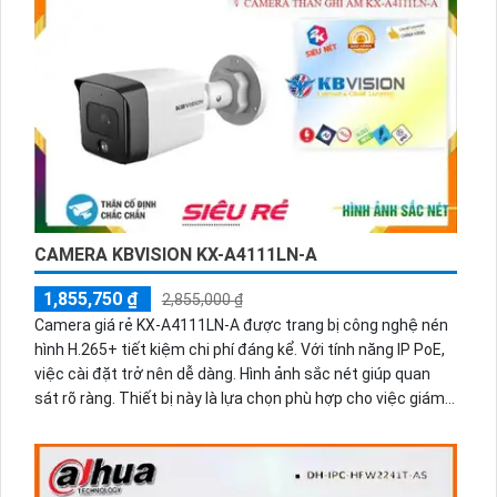
chất lượng cũng là một điểm nổi bật của thiết bị này.
CAMERA KBVISION KX-A4111LN-A
1,855,750 ₫
2,855,000 ₫
Camera giá rẻ KX-A4111LN-A được trang bị công nghệ nén
hình H.265+ tiết kiệm chi phí đáng kể. Với tính năng IP PoE,
việc cài đặt trở nên dễ dàng. Hình ảnh sắc nét giúp quan
sát rõ ràng. Thiết bị này là lựa chọn phù hợp cho việc giám
sát tại các vị trí trong nhà hoặc ngoài trời mà không cần
phải tốn nhiều chi phí.Dòng camera giá rẻ KX-A4111LN-A
trang bị công nghệ nén hình H.265+, giúp tiết kiệm chi phí
đáng kể cho việc lưu trữ dữ liệu. Với tính năng IP POE, việc