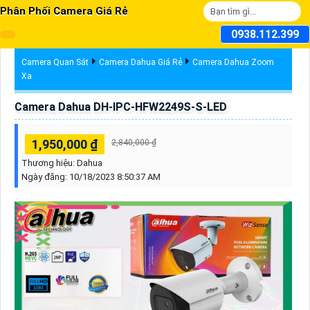
Phân Phối Camera Giá Rẻ
0938.112.399
Camera Quan Sát
Camera Dahua Giá Rẻ
Camera Dahua Zoom
Xa
Camera Dahua DH-IPC-HFW2249S-S-LED
1,950,000 ₫
2,840,000 ₫
Thương hiệu:
Dahua
Ngày đăng:
10/18/2023 8:50:37 AM