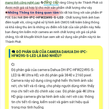
đẳng cấp
mang tính công nghệ cao
🔄
rằng Công ty An Thành Phát có
được một giá cả hợp lý cho một sản phẩm chất lượng như vậy.
✺
Những Thông tin Đáng quan tâm
tôi rất hài lòng với sản phẩm IP
POE Sắc Nét
DH-IPC-HFW2249S-S-LED
. Chất lượng hình ảnh ban
đêm tuyệt vời, công nghệ xử lý hình ảnh CMOS tiết kiệm băng thông
và khả năng thu âm là những ưu điểm nổi bật của sản phẩm này. Nếu
bạn đang tìm kiếm một camera an ninh chất lượng với giá cả phải
chăng, tôi rất khuyến khích bạn xem xét sử dụng sản phẩm này từ An
Thành Phát.
🗨️ ĐỘ PHÂN GIẢI CỦA CAMERA DAHUA DH-IPC-
HFW29S-S-LED LÀ BAO NHIÊU?
💞
Độ phân giải của camera Dahua DH-IPC-HFW2249S-S-
LED là 4K Ultra HD, với độ phân giải 3840 x 2160 pixel.
Camera này sử dụng công nghệ hiển thị hình ảnh sắc
nét, chi tiết và rõ ràng, cho phép người dùng nhìn thấy
mọi chi tiết với độ chính xác cao. Độ phân giải 4K Ultra
HD giúp camera ghi lại hình ảnh sắc nét với các thông
tin chi tiết rõ ràng, kiểm soát và giám sát hiệu quả
trong mọi tình huống.