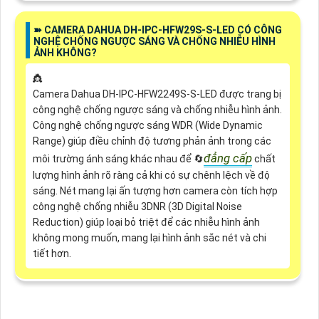
➽ CAMERA DAHUA DH-IPC-HFW29S-S-LED CÓ CÔNG
NGHỆ CHỐNG NGƯỢC SÁNG VÀ CHỐNG NHIỄU HÌNH
ẢNH KHÔNG?
👸
Camera Dahua DH-IPC-HFW2249S-S-LED được trang bị
công nghệ chống ngược sáng và chống nhiễu hình ảnh.
Công nghệ chống ngược sáng WDR (Wide Dynamic
Range) giúp điều chỉnh độ tương phản ảnh trong các
đẳng cấp
môi trường ánh sáng khác nhau để 🔄
chất
lượng hình ảnh rõ ràng cả khi có sự chênh lệch về độ
sáng. Nét mang lại ấn tượng hơn camera còn tích hợp
công nghệ chống nhiễu 3DNR (3D Digital Noise
Reduction) giúp loại bỏ triệt để các nhiễu hình ảnh
không mong muốn, mang lại hình ảnh sắc nét và chi
tiết hơn.