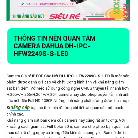
THÔNG TIN NÊN QUAN TÂM
CAMERA DAHUA
DH-IPC-
HFW2249S-S-LED
Camera Giá rẻ IP POE Sắc Nét
DH-IPC-HFW2249S-S-LED
là một sản
phẩm được đánh giá cao về chất lượng hình ảnh và khả năng giám
sát ban đêm. Với việc sử dụng công nghệ CMOS truyền tải nhanh hơn
H.265+/H.265/H.264+/H.264, camera này cho phép truyền tải hình ảnh
sắc nét đến Full HD 1080P. Những tính năng chất lượng được tích hợp
đẳng cấp
🔄
bạn có thể nhìn rõ từng chi tiết và quan sát một cách
chính xác.
Khả năng giám sát ban đêm của camera này cũng rất ấn tượng. Với
khoảng cách giám sát Full Color 20m, camera cho phép bạn quan sát
màu sắc rõ ràng ngay cả trong điều kiện ánh sáng yếu. Bạn có thể tin