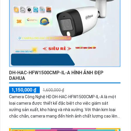
DH-HAC-HFW1500CMP-IL-A HÌNH ẢNH ĐẸP
DAHUA
1,150,000 ₫
1,600,000 ₫
Camera Công Nghệ HD DH-HAC-HFW1500CMP-IL-A là một
loại camera được thiết kế đặc biệt cho việc giám sát
xưởng sản xuất, kho hàng và nhà xưởng. Với thân kim loại
chắc chắn, camera mang đến hình ảnh chất lượng cao lên
đến 5.0 MP. Ngoài ra, nó còn có khả năng kết nối nhanh với
các trang bị AHD, CVI, TVI và BCS HD với giá cả phải