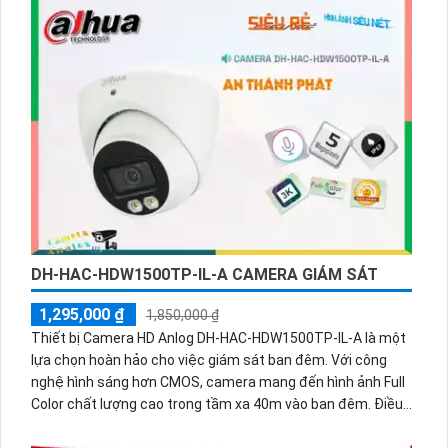
nghệ PIR, giúp phát hiện chuyển động và giảm thiểu sai sót
như báo động giả. Sản phẩm phù hợp cho việc giám sát an
ninh trong khu vực gia đình, văn phòng hoặc cửa hàng.
DH-HAC-HDW1500TP-IL-A CAMERA GIÁM SÁT
1,295,000 ₫
1,850,000 ₫
Thiết bị Camera HD Anlog DH-HAC-HDW1500TP-IL-A là một
lựa chọn hoàn hảo cho việc giám sát ban đêm. Với công
nghệ hình sáng hơn CMOS, camera mang đến hình ảnh Full
Color chất lượng cao trong tầm xa 40m vào ban đêm. Điều
này đảm bảo hiệu quả giám sát tối đa với độ mịn và đẹp
hơn. Được trang bị công nghệ mới AHD, CVI, TVI và BCS,