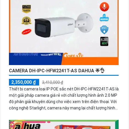
cài đặt trở nên dễ dàng. Camera sắc nét, chất lượng hình
ảnh cao, phù hợp sử dụng trong nhiều môi trường khác
nhau. Đây là sự lựa chọn lý tưởng cho hệ thống giám sát
hiệu quả.
CAMERA DH-IPC-HFW2241T-AS DAHUA 🌟👌
2,350,000 ₫
3,410,000 ₫
Thiết bị camera loại IP POE sắc nét DH-IPC-HFW2241T-AS là
một giải pháp camera giá rẻ với chất lượng hình ảnh 2.0 MP
độ phân giải khuyên dùng cho việc xem trên điện thoại. Với
công nghệ Starlight, camera này mang lại chất lượng hình
ảnh tốt, đặc biệt là trong điều kiện ánh sáng yếu. Camera
còn trang bị hồng ngoại 80m, giúp quan sát ban đêm hiệu
quả. Với thiết kế là camera bullet, nó phù hợp sử dụng ngoài