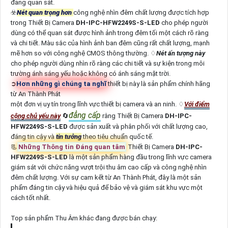
đang quan sát.
☣️
Nét quan trọng hơn
công nghệ nhìn đêm chất lượng được tích hợp
trong Thiết Bị Camera
DH-IPC-HFW2249S-S-LED
cho phép người
dùng có thể quan sát được hình ảnh trong đêm tối một cách rõ ràng
và chi tiết. Màu sắc của hình ảnh ban đêm cũng rất chất lượng, mạnh
mẽ hơn so với công nghệ CMOS thông thường. ♢
Nét ấn tượng này
cho phép người dùng nhìn rõ ràng các chi tiết và sự kiện trong môi
trường ánh sáng yếu hoặc không có ánh sáng mặt trời.
➲
Hơn những gì chúng ta nghĩ
thiết bị này là sản phẩm chính hãng
từ An Thành Phát
một đơn vị uy tín trong lĩnh vực thiết bị camera và an ninh. ♢
Với điểm
đẳng cấp
cộng chủ yếu này
🔄
rằng Thiết Bị Camera
DH-IPC-
HFW2249S-S-LED
được sản xuất và phân phối với chất lượng cao,
đáng tin cậy và
tin tưởng
theo tiêu chuẩn quốc tế.
📃
Những Thông tin Đáng quan tâm
Thiết Bị Camera
DH-IPC-
HFW2249S-S-LED
là một sản phẩm hàng đầu trong lĩnh vực camera
giám sát với chức năng vượt trội thu âm cao cấp và công nghệ nhìn
đêm chất lượng. Với sự cam kết từ An Thành Phát, đây là một sản
phẩm đáng tin cậy và hiệu quả để bảo vệ và giám sát khu vực một
cách tốt nhất.
Top sản phẩm Thu Âm khác đang được bán chạy: