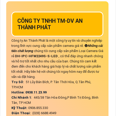
CÔNG TY TNHH TM-DV AN
THÀNH PHÁT
Công ty An Thành Phát là một công ty uy tín và chuyên nghiệp
trong lĩnh vực cung cấp sản phẩm camera giá rẻ. 🌚
Những cải
tiến chất lượng
chúng tôi cung cấp sản phẩm Loại Camera Giá
rẻ
DH-IPC-HFW2249S-S-LED
, có thể đáp ứng nhanh chóng
và hỗ trợ tốt nhất cho nhu cầu của bạn. Chúng tôi cam kết
đem đến cho khách hàng giá hợp lý và chất lượng sản phẩm
tốt nhất. Hãy liên hệ với chúng tôi ngay hôm nay để được tư
vấn và đặt hàng.
Trụ Sở:
51 Lũy Bán Bích, P. Tân Thới Hòa, Q.Tân Phú,
TP.HCM
Hotline: 0938.11.23.99
Chi Nhánh 1:
445/38 Tân Hòa Đông,P Bình Trị Đông, Bình
Tân, TP HCM
Kỹ Thuật:
0906.855.330
Điện Thoại:
(028) 6688.4949