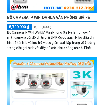
BỘ CAMERA IP WIFI DAHUA VĂN PHÒNG GIÁ RẺ
5,700,000 ₫
8,300,000 ₫
Bộ Camera IP WIFI DAHUA Văn Phòng Giá Rẻ là trọn gói 4
mắt camera với độ phân giải 3MP được quản lý bở đầu ghi
hình 4 kênh Ip và lưu trữ video giám sát tập trung về ổ cứng
trong đầu ghi hình với đầy đủ các chưc năng như AI Phát
hiện chuyển động, đàm thoại âm thanh 2 chiều và giám sát
có màu vào ban đêm