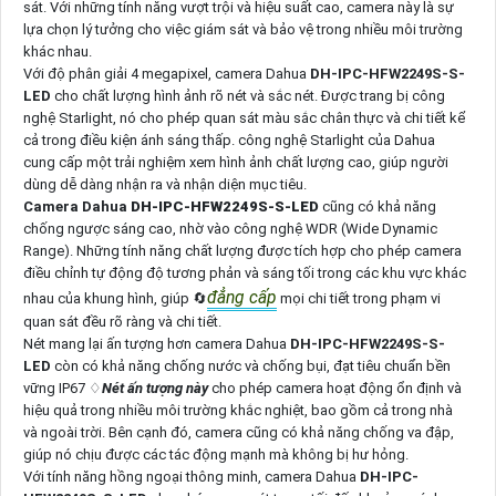
sát. Với những tính năng vượt trội và hiệu suất cao, camera này là sự
lựa chọn lý tưởng cho việc giám sát và bảo vệ trong nhiều môi trường
khác nhau.
Với độ phân giải 4 megapixel, camera Dahua
DH-IPC-HFW2249S-S-
LED
cho chất lượng hình ảnh rõ nét và sắc nét. Được trang bị công
nghệ Starlight, nó cho phép quan sát màu sắc chân thực và chi tiết kể
cả trong điều kiện ánh sáng thấp. công nghệ Starlight của Dahua
cung cấp một trải nghiệm xem hình ảnh chất lượng cao, giúp người
dùng dễ dàng nhận ra và nhận diện mục tiêu.
Camera Dahua
DH-IPC-HFW2249S-S-LED
cũng có khả năng
chống ngược sáng cao, nhờ vào công nghệ WDR (Wide Dynamic
Range). Những tính năng chất lượng được tích hợp cho phép camera
điều chỉnh tự động độ tương phản và sáng tối trong các khu vực khác
đẳng cấp
nhau của khung hình, giúp 🔄
mọi chi tiết trong phạm vi
quan sát đều rõ ràng và chi tiết.
Nét mang lại ấn tượng hơn camera Dahua
DH-IPC-HFW2249S-S-
LED
còn có khả năng chống nước và chống bụi, đạt tiêu chuẩn bền
vững IP67 ♢
Nét ấn tượng này
cho phép camera hoạt động ổn định và
hiệu quả trong nhiều môi trường khắc nghiệt, bao gồm cả trong nhà
và ngoài trời. Bên cạnh đó, camera cũng có khả năng chống va đập,
giúp nó chịu được các tác động mạnh mà không bị hư hỏng.
Với tính năng hồng ngoại thông minh, camera Dahua
DH-IPC-