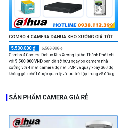
COMBO 4 CAMERA DAHUA KHO XƯỞNG GIÁ TỐT
5,500,000 ₫
6,500,000 ₫
Combo 4 Camera Dahua Kho Xưởng tại An Thành Phát chỉ
với
5.500.000 VNĐ
bạn đã sỡ hữu ngay bộ camera nhà
xưởng với 4 mắt camera độ nét 5MP và quay xoay 360 độ
không góc chết được quản lý và lưu trữ tập trung về đầu ghi
hình ổ cứng hỗ trợ xem qua tivi.
SẢN PHẨM CAMERA GIÁ RẺ