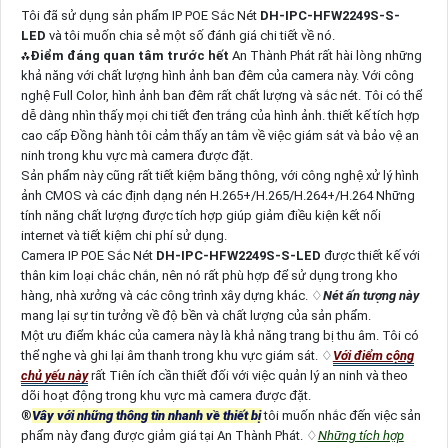
Tôi đã sử dụng sản phẩm IP POE Sắc Nét
DH-IPC-HFW2249S-S-
LED
và tôi muốn chia sẻ một số đánh giá chi tiết về nó.
⁂
Điểm đáng quan tâm trước hết
An Thành Phát rất hài lòng những
khả năng với chất lượng hình ảnh ban đêm của camera này. Với công
nghệ Full Color, hình ảnh ban đêm rất chất lượng và sắc nét. Tôi có thể
dễ dàng nhìn thấy mọi chi tiết đen trắng của hình ảnh. thiết kế tích hợp
cao cấp Đồng hành tôi cảm thấy an tâm về việc giám sát và bảo vệ an
ninh trong khu vực mà camera được đặt.
Sản phẩm này cũng rất tiết kiệm băng thông, với công nghệ xử lý hình
ảnh CMOS và các định dạng nén H.265+/H.265/H.264+/H.264 Những
tính năng chất lượng được tích hợp giúp giảm điều kiện kết nối
internet và tiết kiệm chi phí sử dụng.
Camera IP POE Sắc Nét
DH-IPC-HFW2249S-S-LED
được thiết kế với
thân kim loại chắc chắn, nên nó rất phù hợp để sử dụng trong kho
hàng, nhà xưởng và các công trình xây dựng khác. ♢
Nét ấn tượng này
mang lại sự tin tưởng về độ bền và chất lượng của sản phẩm.
Một ưu điểm khác của camera này là khả năng trang bị thu âm. Tôi có
thể nghe và ghi lại âm thanh trong khu vực giám sát. ♢
Với điểm cộng
chủ yếu này
rất Tiên ích cần thiết đối với việc quản lý an ninh và theo
dõi hoạt động trong khu vực mà camera được đặt.
®️
Vây với những thông tin nhanh về thiết bị
tôi muốn nhắc đến việc sản
phẩm này đang được giảm giá tại An Thành Phát. ♢
Những tích hợp