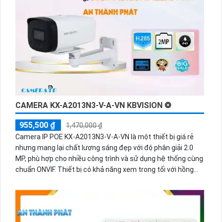
CAMERA KX-A2013N3-V-A-VN KBVISION ❂
955,500 ₫
1,470,000 ₫
Camera IP POE KX-A2013N3-V-A-VN là một thiết bị giá rẻ
nhưng mang lại chất lượng sáng đẹp với độ phân giải 2.0
MP, phù hợp cho nhiều công trình và sử dụng hệ thống cùng
chuẩn ONVIF. Thiết bị có khả năng xem trong tối với hồng
ngoại lên đến 50m, đặc biệt phù hợp cho việc giám sát
công trình vào ban đêm. Với thân vỏ bằng sắt, camera này
cũng được trang bị công nghệ IP POE, giúp dễ dàng nâng
cấp hệ thống camera hiện tại. Ngoài ra, tính năng thu âm