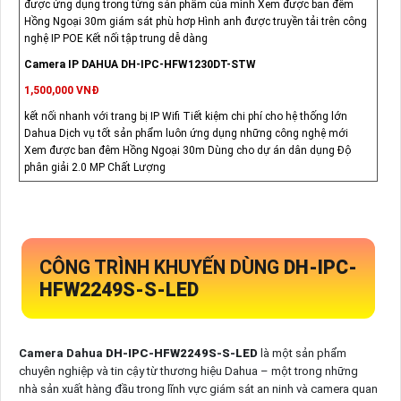
được ứng dụng trong từng sản phẩm của mình Xem được ban đêm
Hồng Ngoại 30m giám sát phù hơp Hình anh được truyền tải trên công
nghệ IP POE Kết nối tập trung dễ dàng
Camera IP DAHUA DH-IPC-HFW1230DT-STW
1,500,000 VNĐ
kết nối nhanh với trang bị IP Wifi Tiết kiệm chi phí cho hệ thống lớn
Dahua Dịch vụ tốt sản phẩm luôn ứng dụng những công nghệ mới
Xem được ban đêm Hồng Ngoại 30m Dùng cho dự án dân dụng Độ
phân giải 2.0 MP Chất Lượng
CÔNG TRÌNH KHUYẾN DÙNG
DH-IPC-
HFW2249S-S-LED
Camera Dahua
DH-IPC-HFW2249S-S-LED
là một sản phẩm
chuyên nghiệp và tin cậy từ thương hiệu Dahua – một trong những
nhà sản xuất hàng đầu trong lĩnh vực giám sát an ninh và camera quan