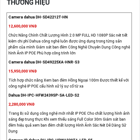
THƯƠNG HIỆU
Camera dahua DH-SD42212T-HN
12,600,000 VNĐ
Chức Năng Chính Chất Lượng Hình 2.0 MP FULL HD 1080P Sắc nét tiết
kiệm chi phí Dahua công nghệ luôn được ứng dụng trong từng sản
phẩm của mình Giám sát ban đêm Công Nghệ Chuyên Dụng Công nghệ
hình Ảnh IP POE Phù hợp công trình lớn
Camera dahua DH-SD49225XA-HNR-S3
15,950,000 VNĐ
Tích hợp chức năng Xem ban đêm Hồng Ngoại 100m Được thiết kế với
công nghệ IP POE cấu hình xử lý sự cố từ xa
Dahua DH-IPC-HFW2439SP-SA-LED-S2
2,280,000 VNĐ
Trang Bị sử dụng công nghệ mới nhất IP POE Cho chất lượng hình ảnh
sáng đẹp trung thực Khi xem thiếu sáng Full Color 30m Giám sát ban
đêm hiệu quả xem ban đêm chất lượng Hình Ảnh Sắc Nét Dễ Dàng Sử
Dụng