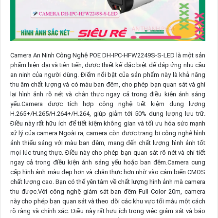
Camera An Ninh Công Nghệ POE DH-IPC-HFW2249S-S-LED là một sản
phẩm hiện đại và tiên tiến, được thiết kế đặc biệt để đáp ứng nhu cầu
an ninh của người dùng. Điểm nổi bật của sản phẩm này là khả năng
thu âm chất lượng và có màu ban đêm, cho phép bạn quan sát và ghi
lại hình ảnh rõ nét và chân thực ngay cả trong điều kiện ánh sáng
yếu.Camera được tích hợp công nghệ tiết kiệm dung lượng
H.265+/H.265/H.264+/H.264, giúp giảm tới 50% dung lượng lưu trữ.
Điều này rất hữu ích để tiết kiệm không gian và tối ưu hóa sức mạnh
xử lý của camera.Ngoài ra, camera còn được trang bị công nghệ hình
ảnh thiếu sáng với màu ban đêm, mang đến chất lượng hình ảnh tốt
mọi lúc trung thực. Điều này cho phép bạn quan sát rõ nét và chi tiết
ngay cả trong điều kiện ánh sáng yếu hoặc ban đêm.Camera cung
cấp hình ảnh màu đẹp hơn và chân thực hơn nhờ vào cảm biến CMOS
chất lượng cao. Bạn có thể yên tâm về chất lượng hình ảnh mà camera
thu được.Với công nghệ giám sát ban đêm Full Color 20m, camera
này cho phép bạn quan sát và theo dõi các khu vực tối màu một cách
rõ ràng và chính xác. Điều này rất hữu ích trong việc giám sát và bảo