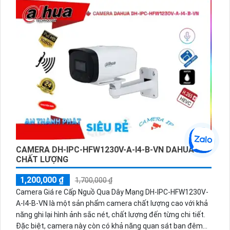
thiết bị đảm bảo chất lượng sắc nét và ổn định vượt trội với
độ phân giải lên đến 5.0 MP. Camera này cũng tương thích
với các đầu ghi tích hợp công nghệ nhìn đêm chất lượng,
cho phép xem hình ảnh có màu sắc vào ban đêm. Tóm lại,
với thiết bị Camera HD Anlog DH-HAC-HDW1500TP-IL-A, bạn
sẽ có một hệ thống giám sát ban đêm chất lượng và tiết
kiệm.
CAMERA DH-IPC-HFW1230V-A-I4-B-VN DAHUA
CHẤT LƯỢNG
1,200,000 ₫
1,700,000 ₫
Camera Giá re Cấp Nguồ Qua Dây Mạng DH-IPC-HFW1230V-
A-I4-B-VN là một sản phẩm camera chất lượng cao với khả
năng ghi lại hình ảnh sắc nét, chất lượng đến từng chi tiết.
Đặc biệt, camera này còn có khả năng quan sát ban đêm