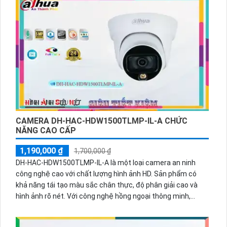
chăng.Đặc biệt, camera này được trang bị công nghệ thu
âm tốt nhất và có khả năng giảm thiểu tối đa nhiễu hình
ảnh. Với công nghệ thiếu sáng Full Color, camera đảm bảo
hiệu quả cao khi sử dụng cho công trình ban đêm. Thêm
vào đó, công nghệ ban đêm có màu ban đêm giúp cho
camera hoạt động tốt trong mọi điều kiện ánh sáng và
mang lại chất lượng hình ảnh tốt mọi lúc.
CAMERA DH-HAC-HDW1500TLMP-IL-A CHỨC
NĂNG CAO CẤP
1,190,000 ₫
1,700,000 ₫
DH-HAC-HDW1500TLMP-IL-A là một loại camera an ninh
công nghệ cao với chất lượng hình ảnh HD. Sản phẩm có
khả năng tái tạo màu sắc chân thực, độ phân giải cao và
hình ảnh rõ nét. Với công nghệ hồng ngoại thông minh,
camera cho phép quan sát trong điều kiện ánh sáng yếu
ban đêm. Đặc biệt, camera này còn được tích hợp công