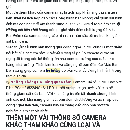
tưởng rằng camera sẽ giám sát được mọi hoạt động trong suốt 24
giờ.
Một ưu điểm khác của camera này là tích hợp khả năng thu âm tiên
tiến. thiết kế tích hợp cao cấp Đồng hành bạn không chỉ quan sát hình
ảnh mà còn nghe rõ âm thanh xung quanh khu vực được giám sát. 🌚
Những cải tiến chất lượng
công nghệ nhìn đêm chất lượng Có Màu
Ban Đêm của camera cung cấp hình ảnh màu sắc tối ưu hơn khi giám
sát ban đêm.
Việc truyền tải hình ảnh thông qua công nghệ IP POE cũng là một điểm
nổi bật của camera này. ♢
Nét ấn tượng này
giúp camera được sử
dụng tốt trong các hệ thống lớn như camera xưởng sản xuất, kho
hàng, nhà xưởng. Thân kim loại và công nghệ ban đêm Có Màu Ban
Đêm cũng giúp camera
tin tưởng
độ bền và chất lượng hình ảnh trong
thời gian dài.
📃
Những Thông tin Đáng quan tâm
Camera Giá rẻ IP POE Sắc Nét
DH-IPC-HFW2249S-S-LED
là một sự lựa chọn tuyệt vời cho hệ
thống giám sát của bạn. Với khả năng truyền tải nhanh chóng, hình
ảnh sắc nét, khả năng giám sát ban đêm chất lượng và tích hợp các
công nghệ tiên tiến, camera này sẽ mang đến cho bạn một trải
nghiệm giám sát tốt nhất.
THÊM MỘT VÀI THÔNG SỐ CAMERA
KHÁC THAM KHẢO CÙNG LOẠI VÀ