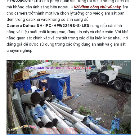
HFW2249S-S-LED
cho phép quan sát trong tối đến khoảng cách xa
mà không cần ánh sáng bên ngoài. ♢
Với điểm cộng chủ yếu này
làm
cho camera trở thành một lựa chọn lý tưởng cho việc giám sát ban
đêm trong các khu vực không có ánh sáng đủ.
Camera Dahua
DH-IPC-HFW2249S-S-LED
cung cấp các tính
năng và hiệu suất chất lượng cao, đáng tin cậy và chắc chắn. Với khả
năng quan sát chính xác và chi tiết trong các điều kiện khác nhau, nó
đáng giá để được sử dụng trong các ứng dụng an ninh và giám sát
chuyên nghiệp.