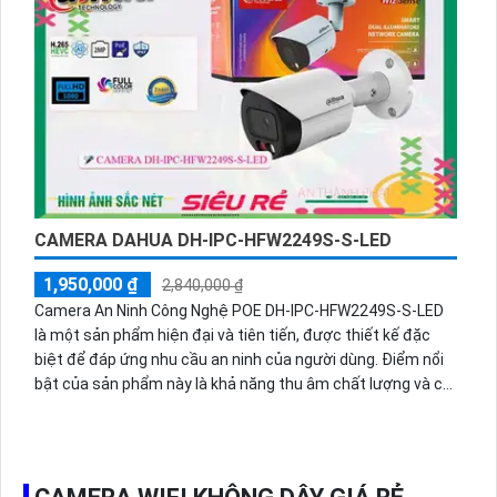
trời với thân kim loại bền bỉ. Bên cạnh đó, camera còn hỗ trợ
công nghệ IP POE, giúp dễ dàng tích hợp vào nhiều hệ thống
khác nhau. Chức năng thu âm cao cấp cũng là một điểm
đáng chú ý của sản phẩm này.
CAMERA DAHUA DH-IPC-HFW2249S-S-LED
1,950,000 ₫
2,840,000 ₫
Camera An Ninh Công Nghệ POE DH-IPC-HFW2249S-S-LED
là một sản phẩm hiện đại và tiên tiến, được thiết kế đặc
biệt để đáp ứng nhu cầu an ninh của người dùng. Điểm nổi
bật của sản phẩm này là khả năng thu âm chất lượng và có
màu ban đêm, cho phép bạn quan sát và ghi lại hình ảnh rõ
nét và chân thực ngay cả trong điều kiện ánh sáng
yếu.Camera được tích hợp công nghệ tiết kiệm dung lượng
H.265+/H.265/H.264+/H.264, giúp giảm tới 50% dung lượng