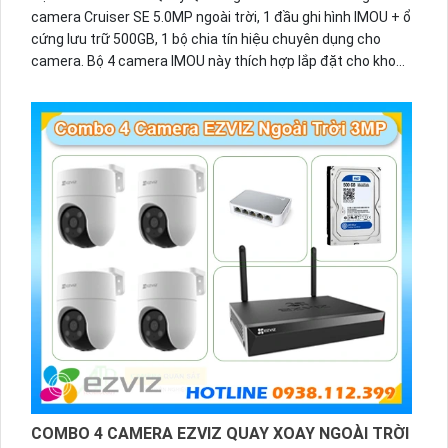
camera Cruiser SE 5.0MP ngoài trời, 1 đầu ghi hình IMOU + ổ
cứng lưu trữ 500GB, 1 bộ chia tín hiệu chuyên dụng cho
camera. Bộ 4 camera IMOU này thích hợp lắp đặt cho kho
hàng, nhà xưởng, khu phố và khu vực cần giám sát ngoài
trời.
COMBO 4 CAMERA EZVIZ QUAY XOAY NGOÀI TRỜI