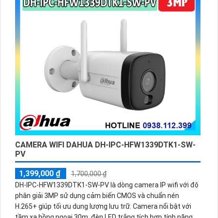
CAMERA WIFI DAHUA DH-IPC-HFW1339DTK1-SW-
PV
1,399,000 ₫
1,700,000 ₫
DH-IPC-HFW1339DTK1-SW-PV là dòng camera IP wifi với độ
phân giải 3MP sử dụng cảm biến CMOS và chuẩn nén
H.265+ giúp tối ưu dung lượng lưu trữ. Camera nổi bật với
tầm xa hồng ngoại 30m, đèn LED trắng tích hợp tính năng