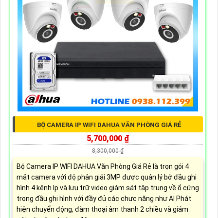
BỘ CAMERA IP WIFI DAHUA VĂN PHÒNG GIÁ RẺ
5,700,000 ₫
8,300,000 ₫
Bộ Camera IP WIFI DAHUA Văn Phòng Giá Rẻ là trọn gói 4
mắt camera với độ phân giải 3MP được quản lý bở đầu ghi
hình 4 kênh Ip và lưu trữ video giám sát tập trung về ổ cứng
trong đầu ghi hình với đầy đủ các chưc năng như AI Phát
hiện chuyển động, đàm thoại âm thanh 2 chiều và giám