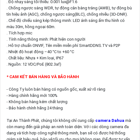
. Độ nhạy sáng tối thiểu: 0.001 lux@F1.6
. Chống ngược sáng WDR, tự động cân bằng trắng (AWB), tự động bù
tín hiệu ảnh (AGC), chống ngược sáng(BLC), chống nhiễu (3D-DNR).
. Chế độ chiếu sáng kép thông minh: LED ánh sáng ấm thu hình có
màu 30m, hồng ngoại 60m.
. Tích hợp mic
. Tính năng thông minh: Phát hiện con người
. Hỗ trợ chuẩn ONVIF, Tên miền miễn phí SmartDDNS.TV và P2P
. Nhiệt độ hoạt động –40 °C to +60 °C
. Chất liệu: Nhựa + Kim loại, IP67
. Nguồn: 12 VDC/PoE (802.3af)
* CAM KẾT BÁN HÀNG VÀ BẢO HÀNH
- Công Ty luôn bán hàng có nguốn gốc, xuất xứ rõ ràng
- Hàng chính hãng mới 100%
- Không bán hàng kém chất lượng
- Bảo hành chính hãng 24 tháng
Tại An Thành Phát, chúng tôi không chỉ cung cấp
camera Dahua
mà
còn mang đến giải pháp an ninh toàn diện. Vớ i các dòng camera đa
dạng và tích hợp công nghệ thông minh, bạn sẽ có được hệ thống
giám sát hiệu quả, bảo vệ tối ưu cho mọi không gian. Để được tư vấn