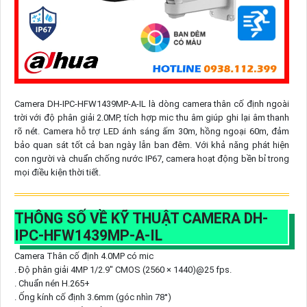
Camera DH-IPC-HFW1439MP-A-IL là dòng camera thân cố định ngoài
trời với độ phân giải 2.0MP, tích hợp mic thu âm giúp ghi lại âm thanh
rõ nét. Camera hỗ trợ LED ánh sáng ấm 30m, hồng ngoại 60m, đảm
bảo quan sát tốt cả ban ngày lẫn ban đêm. Với khả năng phát hiện
con người và chuẩn chống nước IP67, camera hoạt động bền bỉ trong
mọi điều kiện thời tiết.
THÔNG SỐ VỀ KỸ THUẬT CAMERA DH-
IPC-HFW1439MP-A-IL
Camera Thân cố định 4.0MP có mic
. Độ phân giải 4MP 1/2.9" CMOS (2560 × 1440)@25 fps.
. Chuẩn nén H.265+
. Ống kính cố định 3.6mm (góc nhìn 78°)