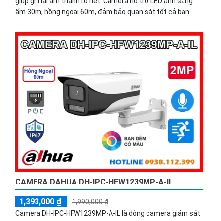
giúp ghi lại âm thanh rõ nét. Camera hỗ trợ LED ánh sáng
ấm 30m, hồng ngoại 60m, đảm bảo quan sát tốt cả ban
ngày lẫn ban đêm. Với khả năng phát hiện con người và
chuẩn chống nước IP67, camera hoạt động bền bỉ trong
mọi điều kiện thời tiết.
CAMERA DAHUA DH-IPC-HFW1239MP-A-IL
1,393,000 ₫
1,990,000 ₫
Camera DH-IPC-HFW1239MP-A-IL là dòng camera giám sát