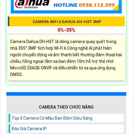
CAMERA WIFI 6 DAHUA DH-H3T 3MP
5%-35%
Camera Dahua DH-H3T là dòng camera quay quét trong
nhà 355° 3MP tích hợp Wi-Fi 6 Công nghệ AI phát hiện
người chuyển động và âm thanh bất thường đàm thoại hai
chiều, hồng ngoại tầm xa ban đêm 10m hỗ trợ thẻ nhớ
MicroSD 256GB ONVIF và điều khiển từ xa qua ứng dụng
DMSS.
CAMERA THEO CHỨC NĂNG
Top 5 Camera Có Màu Ban Đêm Siêu Sáng
Báo Giá Camera IP