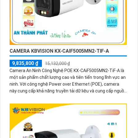
CAMERA KBVISION KX-CAIF5005MN2-TIF-A
9,835,800 ₫
15,132,000 ₫
Camera An Ninh Công Nghệ POE KX-CAiF5005MN2-TiF-A là
một sản phẩm chất lượng cao và tiên tiến trong lĩnh vực an
ninh. Với công nghệ Power over Ethernet (POE), camera
này cung cấp khả năng truyền tải dữ liệu và cung cấp nguồn
điện qua một dây cáp duy nhất, giúp tiết kiệm thời gian và
công suất. Camera có độ phân giải cao và khả năng quay
màu trong ban đêm, cho phép quan sát rõ ràng ngay cả
trong điều kiện ánh sáng yếu. Thiết kế nhỏ gọn và chất liệu
bền đảm bảo camera hoạt động ổn định trong mọi điều
kiện thời tiết. Với nhiều tính năng hữu ích như phát hiện