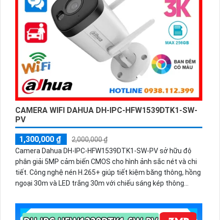
CAMERA WIFI DAHUA DH-IPC-HFW1539DTK1-SW-
PV
1,300,000 ₫
2,000,000 ₫
Camera Dahua DH-IPC-HFW1539DTK1-SW-PV sở hữu độ
phân giải 5MP cảm biến CMOS cho hình ảnh sắc nét và chi
tiết. Công nghệ nén H.265+ giúp tiết kiệm băng thông, hồng
ngoại 30m và LED trắng 30m với chiếu sáng kép thông
minh. Được trang bị tính năng phát hiện con người, đàm
thoại hai chiều và hỗ trợ thẻ nhớ lên đến 256GB, đây là lựa
chọn tốt cho giải pháp an ninh hiệu quả.