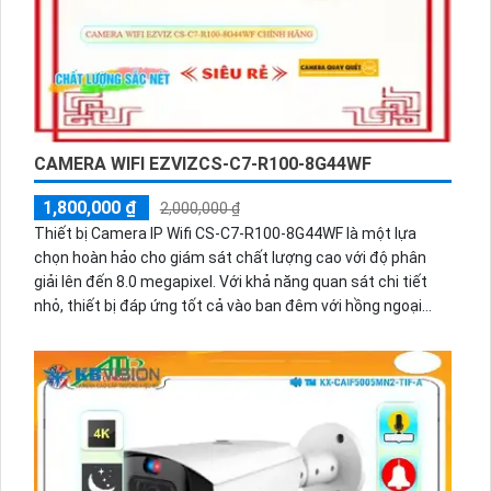
CAMERA WIFI EZVIZCS-C7-R100-8G44WF
1,800,000 ₫
2,000,000 ₫
Thiết bị Camera IP Wifi CS-C7-R100-8G44WF là một lựa
chọn hoàn hảo cho giám sát chất lượng cao với độ phân
giải lên đến 8.0 megapixel. Với khả năng quan sát chi tiết
nhỏ, thiết bị đáp ứng tốt cả vào ban đêm với hồng ngoại
10m. Sản phẩm được trang bị công nghệ IP Wifi giúp duy trì
chất lượng hình ảnh không bị giảm, cùng với chức năng
hồng ngoại Smart IR. Thiết kế nhỏ gọn, ấn tượng với 2 mắt
camera, cung cấp chất lượng âm thanh rõ ràng qua mic và
loa tích hợp.