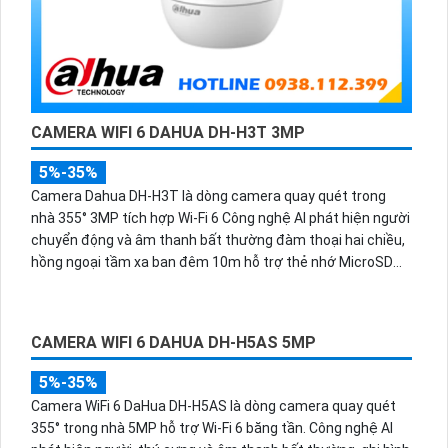
CAMERA WIFI 6 DAHUA DH-H3T 3MP
5%-35%
Camera Dahua DH-H3T là dòng camera quay quét trong
nhà 355° 3MP tích hợp Wi-Fi 6 Công nghệ AI phát hiện người
chuyển động và âm thanh bất thường đàm thoại hai chiều,
hồng ngoại tầm xa ban đêm 10m hỗ trợ thẻ nhớ MicroSD
256GB ONVIF và điều khiển từ xa qua ứng dụng DMSS.
CAMERA WIFI 6 DAHUA DH-H5AS 5MP
5%-35%
Camera WiFi 6 DaHua DH-H5AS là dòng camera quay quét
355° trong nhà 5MP hỗ trợ Wi-Fi 6 băng tần. Công nghệ AI