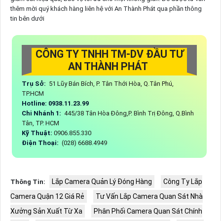
thêm mời quý khách hàng liên hệ với An Thành Phát qua phần thông
tin bên dưới
CÔNG TY TNHH TM-DV ĐẦU TƯ
AN THÀNH PHÁT
Trụ Sở:
51 Lũy Bán Bích, P. Tân Thới Hòa, Q.Tân Phú,
TP.HCM
Hotline: 0938.11.23.99
Chi Nhánh 1:
445/38 Tân Hòa Đông,P. Bình Trị Đông, Q.Bình
Tân, TP. HCM
Kỹ Thuật:
0906.855.330
Điện Thoại:
(028) 6688.4949
Lắp Camera Quản Lý Đóng Hàng
Công Ty Lắp
Thông Tin:
Camera Quận 12 Giá Rẻ
Tư Vấn Lắp Camera Quan Sát Nhà
Xưởng Sản Xuất Từ Xa
Phân Phối Camera Quan Sát Chính