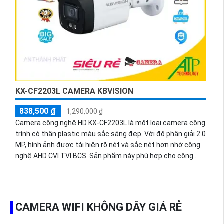
chuyển động, ghi hình và gửi cảnh báo qua điện thoại di
động, camera An Ninh Công Nghệ POE KX-CAiF5005MN2-
TiF-A là một sự lựa chọn tuyệt vời để bảo vệ gia đình và tài
sản của bạn.
KX-CF2203L CAMERA KBVISION
838,500 ₫
1,290,000 ₫
Camera công nghệ HD KX-CF2203L là một loại camera công
trình có thân plastic màu sắc sáng đẹp. Với độ phân giải 2.0
MP, hình ảnh được tái hiện rõ nét và sắc nét hơn nhờ công
nghệ AHD CVI TVI BCS. Sản phẩm này phù hợp cho công
trình dân dụng, với khả năng tích hợp chức năng cao cấp
như chống nước, chống bụi. Nó cũng có thể được sử dụng
cho kho hàng công trình. Đặc biệt, camera này cung cấp
hình ảnh xem ban đêm sáng đẹp với khả năng Full Color
CAMERA WIFI KHÔNG DÂY GIÁ RẺ
trong khoảng cách 40m. Dù trong điều kiện ánh sáng yếu,
công nghệ ban đêm của camera này vẫn cho ra hình ảnh