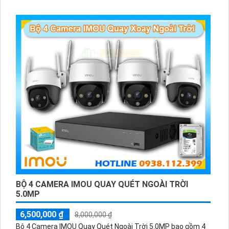
màu sắc chất lượng tốt mọi lúc.
BỘ 4 CAMERA IMOU QUAY QUÉT NGOÀI TRỜI
5.0MP
6,500,000 ₫
8,000,000 ₫
Bộ 4 Camera IMOU Quay Quét Ngoài Trời 5.0MP bao gồm 4