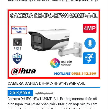
phát hiện con người, cảnh báo bằng đèn và còi hú, hỗ trợ
đàm thoại hai chiều cùng khe cắm thẻ nhớ lên đến 256GB,
mang lại giải pháp an ninh toàn diện.
CAMERA DAHUA DH-IPC-HFW1439MP-A-IL
2,019,500 ₫
2,885,000 ₫
Camera DH-IPC-HFW1439MP-A-IL là dòng camera thân cố
định ngoài trời với độ phân giải 2.0MP, tích hợp mic thu âm