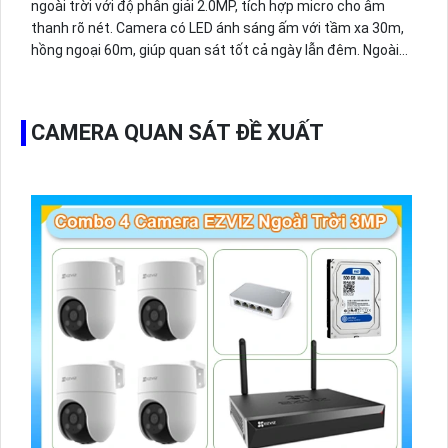
ngoài trời với độ phân giải 2.0MP, tích hợp micro cho âm
thanh rõ nét. Camera có LED ánh sáng ấm với tầm xa 30m,
hồng ngoại 60m, giúp quan sát tốt cả ngày lẫn đêm. Ngoài
ra, camera còn hỗ trợ tính năng phát hiện con người và đạt
chuẩn IP67, đảm bảo hoạt động bền bỉ trong mọi điều kiện
thời tiết.
CAMERA QUAN SÁT ĐỀ XUẤT