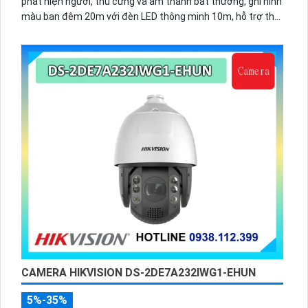
phát hiện người, thú cưng và âm thanh bất thường, ghi hình
màu ban đêm 20m với đèn LED thông minh 10m, hỗ trợ thẻ
nhớ 256GB và quản lý từ xa qua ứng dụng DMSS,
CAMERA HIKVISION DS-2DE7A232IWG1-EHUN
5%-35%