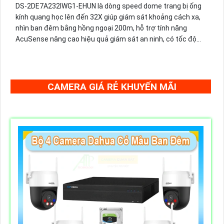
DS-2DE7A232IWG1-EHUN là dòng speed dome trang bị ống
kính quang học lên đến 32X giúp giám sát khoảng cách xa,
nhìn ban đêm bằng hồng ngoại 200m, hỗ trợ tính năng
AcuSense nâng cao hiệu quả giám sát an ninh, có tốc độ
lấy nét cao nhờ công nghệ Self-learning
CAMERA GIÁ RẺ KHUYẾN MÃI