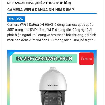
CAMERA WIFI 6 DAHUA DH-H5AS 5MP
5%-35%
Camera WiFi 6 DaHua DH-H5AS là dòng camera quay quét
355° trong nhà 5MP hỗ trợ Wi-Fi 6 băng tần. Công nghệ AI
phát hiện người, thú cưng và âm thanh bất thường, ghi hình
màu ban đêm 20m với đèn LED thông minh 10m, hỗ trợ thẻ
nhớ 256GB và quản lý từ xa qua ứng dụng DMSS,