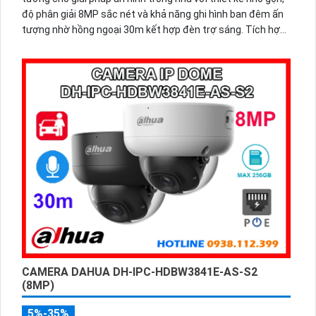
độ phân giải 8MP sắc nét và khả năng ghi hình ban đêm ấn
tượng nhờ hồng ngoại 30m kết hợp đèn trợ sáng. Tích hợp
micro thu âm, khe cắm thẻ nhớ đến 512GB và công nghệ AI
thông minh giúp phân biệt chính xác người và phương tiện
hỗ trợ POE, giảm thiểu báo động giả hiệu quả.
CAMERA DAHUA DH-IPC-HDBW3841E-AS-S2
(8MP)
5%-35%