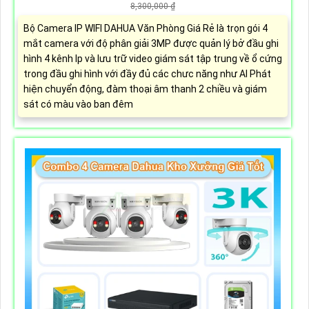
8,300,000 ₫
Bộ Camera IP WIFI DAHUA Văn Phòng Giá Rẻ là trọn gói 4
mắt camera với độ phân giải 3MP được quản lý bở đầu ghi
hình 4 kênh Ip và lưu trữ video giám sát tập trung về ổ cứng
trong đầu ghi hình với đầy đủ các chưc năng như AI Phát
hiện chuyển động, đàm thoại âm thanh 2 chiều và giám
sát có màu vào ban đêm