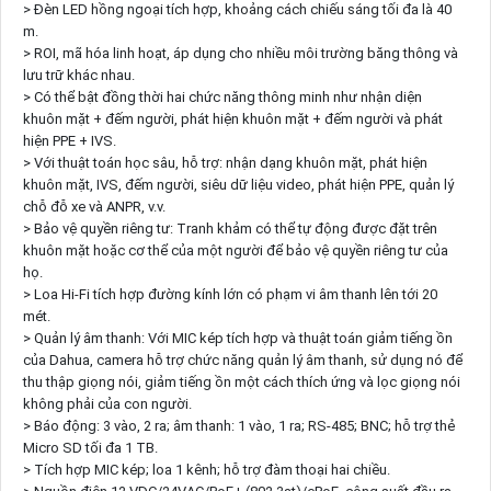
> Đèn LED hồng ngoại tích hợp, khoảng cách chiếu sáng tối đa là 40
m.
> ROI, mã hóa linh hoạt, áp dụng cho nhiều môi trường băng thông và
lưu trữ khác nhau.
> Có thể bật đồng thời hai chức năng thông minh như nhận diện
khuôn mặt + đếm người, phát hiện khuôn mặt + đếm người và phát
hiện PPE + IVS.
> Với thuật toán học sâu, hỗ trợ: nhận dạng khuôn mặt, phát hiện
khuôn mặt, IVS, đếm người, siêu dữ liệu video, phát hiện PPE, quản lý
chỗ đỗ xe và ANPR, v.v.
> Bảo vệ quyền riêng tư: Tranh khảm có thể tự động được đặt trên
khuôn mặt hoặc cơ thể của một người để bảo vệ quyền riêng tư của
họ.
> Loa Hi-Fi tích hợp đường kính lớn có phạm vi âm thanh lên tới 20
mét.
> Quản lý âm thanh: Với MIC kép tích hợp và thuật toán giảm tiếng ồn
của Dahua, camera hỗ trợ chức năng quản lý âm thanh, sử dụng nó để
thu thập giọng nói, giảm tiếng ồn một cách thích ứng và lọc giọng nói
không phải của con người.
> Báo động: 3 vào, 2 ra; âm thanh: 1 vào, 1 ra; RS-485; BNC; hỗ trợ thẻ
Micro SD tối đa 1 TB.
> Tích hợp MIC kép; loa 1 kênh; hỗ trợ đàm thoại hai chiều.