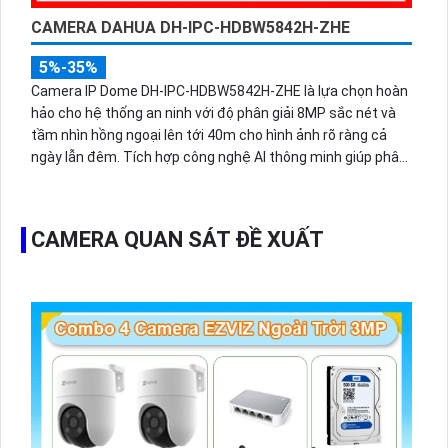
CAMERA DAHUA DH-IPC-HDBW5842H-ZHE
5%-35%
Camera IP Dome DH-IPC-HDBW5842H-ZHE là lựa chọn hoàn
hảo cho hệ thống an ninh với độ phân giải 8MP sắc nét và
tầm nhìn hồng ngoại lên tới 40m cho hình ảnh rõ ràng cả
ngày lẫn đêm. Tích hợp công nghệ AI thông minh giúp phân
biệt chuyển động giữa người và phương tiện, hạn chế cảnh
báo sai, đi kèm khe cắm thẻ nhớ 256GB lưu trữ lâu dài, hỗ
trợ POE tiện lợi và mức giá phải chăng.
CAMERA QUAN SÁT ĐỀ XUẤT