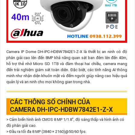
Camera IP Dome DH-IPC-HDBW7842E1-Z-X là thiết bị an ninh có độ
phân giải cao lên đến 8MP khả năng quan sát ban đêm lên đến 40m,
hỗ trợ thẻ nhớ Micro SD 1TB và đàm thoại hai chiều, camera mang
đến trải nghiệm giám sát toàn diện. Đặc biệt, các tính năng AI thông
minh như nhận diện khuôn mặt và đếm người giúp nâng cao hiệu quả
quản lý và an ninh cho mọi không gian trong nhà.
CÁC THÔNG SỐ CHÍNH CỦA
CAMERA DH-IPC-HDBW7842E1-Z-X
> Cảm biến hình ảnh CMOS 8 MP 1/1.8", độ sáng thấp và hình ảnh có
độ phân giải cao.
> Đầu ra tối đa 8 MP (3840 × 2160)@50/60 fps.