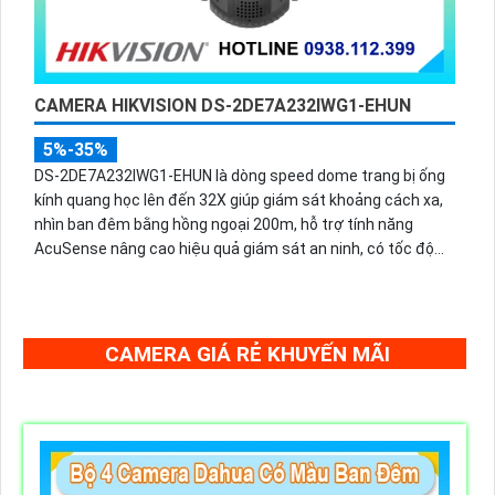
CAMERA HIKVISION DS-2DE7A232IWG1-EHUN
5%-35%
DS-2DE7A232IWG1-EHUN là dòng speed dome trang bị ống
kính quang học lên đến 32X giúp giám sát khoảng cách xa,
nhìn ban đêm bằng hồng ngoại 200m, hỗ trợ tính năng
AcuSense nâng cao hiệu quả giám sát an ninh, có tốc độ
lấy nét cao nhờ công nghệ Self-learning
CAMERA GIÁ RẺ KHUYẾN MÃI