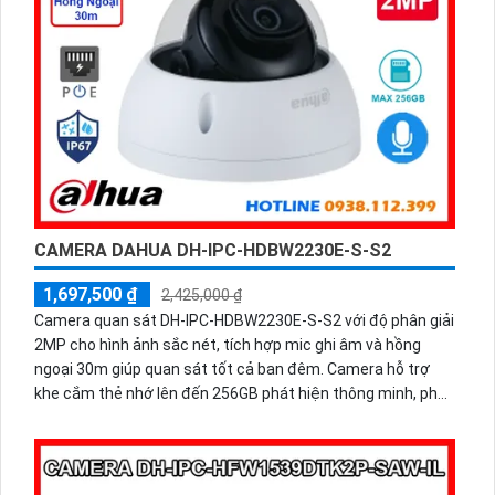
CAMERA DAHUA DH-IPC-HDBW2230E-S-S2
1,697,500 ₫
2,425,000 ₫
Camera quan sát DH-IPC-HDBW2230E-S-S2 với độ phân giải
2MP cho hình ảnh sắc nét, tích hợp mic ghi âm và hồng
ngoại 30m giúp quan sát tốt cả ban đêm. Camera hỗ trợ
khe cắm thẻ nhớ lên đến 256GB phát hiện thông minh, phù
hợp cho gia đình, cửa hàng với giá thành hợp lý. Đây là lựa
chọn tối ưu cho những ai cần một camera an ninh chất
lượng với chi phí tiết kiệm.