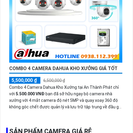
COMBO 4 CAMERA DAHUA KHO XƯỞNG GIÁ TỐT
5,500,000 ₫
6,500,000 ₫
Combo 4 Camera Dahua Kho Xưởng tại An Thành Phát chỉ
với
5.500.000 VNĐ
bạn đã sỡ hữu ngay bộ camera nhà
xưởng với 4 mắt camera độ nét 5MP và quay xoay 360 độ
không góc chết được quản lý và lưu trữ tập trung về đầu ghi
hình ổ cứng hỗ trợ xem qua tivi.
SẢN PHẨM CAMERA GIÁ RẺ