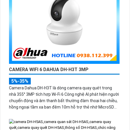
CAMERA WIFI 6 DAHUA DH-H3T 3MP
5%-35%
Camera Dahua DH-H3T là dòng camera quay quét trong
nhà 355° 3MP tích hợp Wi-Fi 6 Công nghệ AI phát hiện người
chuyển động và âm thanh bất thường đàm thoại hai chiều,
hồng ngoại tầm xa ban đêm 10m hỗ trợ thẻ nhớ MicroSD
256GB ONVIF và điều khiển từ xa qua ứng dụng DMSS.