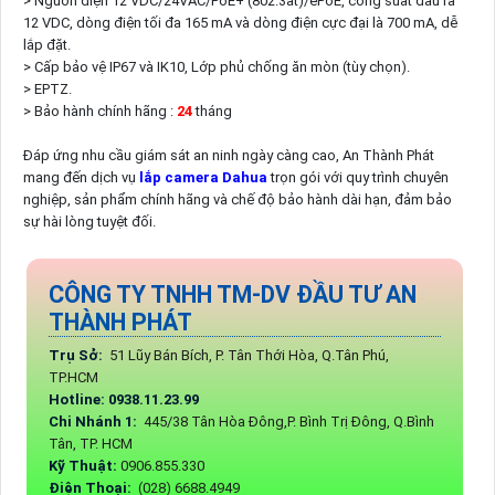
> Nguồn điện 12 VDC/24VAC/PoE+ (802.3at)/ePoE, công suất đầu ra
12 VDC, dòng điện tối đa 165 mA và dòng điện cực đại là 700 mA, dễ
lắp đặt.
> Cấp bảo vệ IP67 và IK10, Lớp phủ chống ăn mòn (tùy chọn).
> EPTZ.
> Bảo hành chính hãng :
24
tháng
Đáp ứng nhu cầu giám sát an ninh ngày càng cao, An Thành Phát
mang đến dịch vụ
lắp camera Dahua
trọn gói với quy trình chuyên
nghiệp, sản phẩm chính hãng và chế độ bảo hành dài hạn, đảm bảo
sự hài lòng tuyệt đối.
CÔNG TY TNHH TM-DV ĐẦU TƯ AN
THÀNH PHÁT
Trụ Sở:
51 Lũy Bán Bích, P. Tân Thới Hòa, Q.Tân Phú,
TP.HCM
Hotline: 0938.11.23.99
Chi Nhánh 1:
445/38 Tân Hòa Đông,P. Bình Trị Đông, Q.Bình
Tân, TP. HCM
Kỹ Thuật:
0906.855.330
Điện Thoại:
(028) 6688.4949