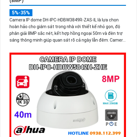
(8MP)
5%-35%
Camera IP dome DH-IPC-HDBW3849R-ZAS-IL là lựa chọn
hoàn hảo cho giám sát trong nhà với thiết kế nhỏ gọn, độ
phân giải 8MP sắc nét, kết hợp hồng ngoại 50m và đèn trợ
sáng thông minh giúp quan sát rõ cả ngày lẫn đêm. Camera
được tích hợp micro ghi âm, khe thẻ nhớ lên đến 512GB và
công nghệ phân biệt người và phương tiện, nâng cao độ
chính xác trong cảnh báo, hỗ trợ POE tiện lợi.