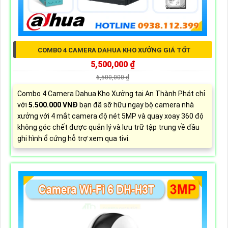
COMBO 4 CAMERA DAHUA KHO XƯỞNG GIÁ TỐT
5,500,000 ₫
6,500,000 ₫
Combo 4 Camera Dahua Kho Xưởng tại An Thành Phát chỉ
với
5.500.000 VNĐ
bạn đã sỡ hữu ngay bộ camera nhà
xưởng với 4 mắt camera độ nét 5MP và quay xoay 360 độ
không góc chết được quản lý và lưu trữ tập trung về đầu
ghi hình ổ cứng hỗ trợ xem qua tivi.