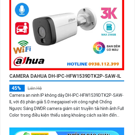
CAMERA DAHUA DH-IPC-HFW1539DTK2P-SAW-IL
45%
Liên Hệ
Camera an ninh IP không dây DH-IPC-HFW1539DTK2P-SAW-
IL với độ phân giải 5.0 megapixel với công nghệ Chống
Ngược Sáng DWDR camera giám sát truyền tải hình ảnh Full
Color trong điều kiện thiếu sáng khoảng cách xa lên đến
30m hình ảnh siêu nét. Điểm đặc biệt là khả năng thu âm to
rõ nâng cao khả năng giám sát.