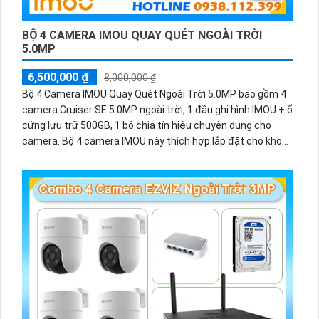
BỘ 4 CAMERA IMOU QUAY QUÉT NGOÀI TRỜI
5.0MP
6,500,000 ₫
8,000,000 ₫
Bộ 4 Camera IMOU Quay Quét Ngoài Trời 5.0MP bao gồm 4
camera Cruiser SE 5.0MP ngoài trời, 1 đầu ghi hình IMOU + ổ
cứng lưu trữ 500GB, 1 bộ chia tín hiệu chuyên dụng cho
camera. Bộ 4 camera IMOU này thích hợp lắp đặt cho kho
hàng, nhà xưởng, khu phố và khu vực cần giám sát ngoài
trời.