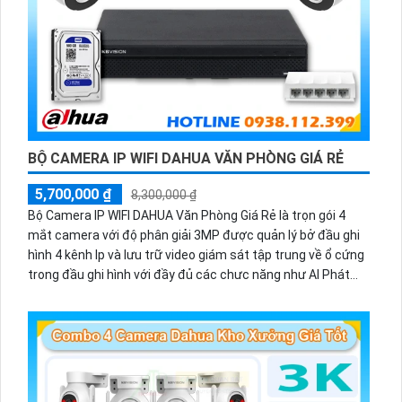
BỘ CAMERA IP WIFI DAHUA VĂN PHÒNG GIÁ RẺ
5,700,000 ₫
8,300,000 ₫
Bộ Camera IP WIFI DAHUA Văn Phòng Giá Rẻ là trọn gói 4
mắt camera với độ phân giải 3MP được quản lý bở đầu ghi
hình 4 kênh Ip và lưu trữ video giám sát tập trung về ổ cứng
trong đầu ghi hình với đầy đủ các chưc năng như AI Phát
hiện chuyển động, đàm thoại âm thanh 2 chiều và giám sát
có màu vào ban đêm