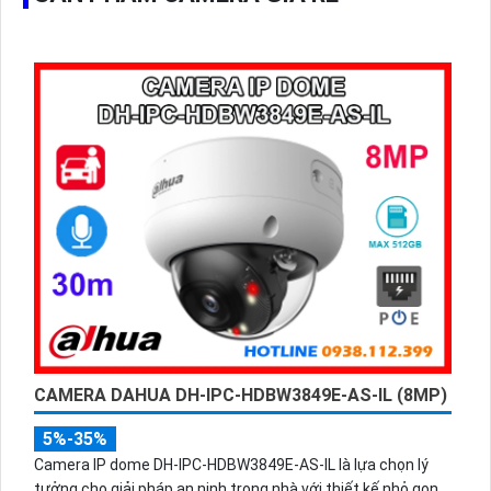
CAMERA DAHUA DH-IPC-HDBW3849E-AS-IL (8MP)
5%-35%
Camera IP dome DH-IPC-HDBW3849E-AS-IL là lựa chọn lý
tưởng cho giải pháp an ninh trong nhà với thiết kế nhỏ gọn,