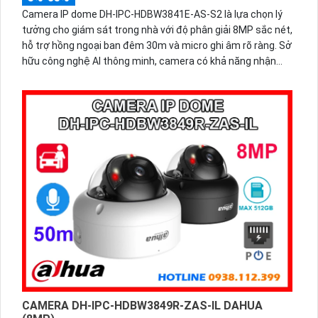
Camera IP dome DH-IPC-HDBW3841E-AS-S2 là lựa chọn lý
tưởng cho giám sát trong nhà với độ phân giải 8MP sắc nét,
hỗ trợ hồng ngoại ban đêm 30m và micro ghi âm rõ ràng. Sở
hữu công nghệ AI thông minh, camera có khả năng nhận
diện và phân biệt chuyển động của người và phương tiện,
tăng độ chính xác trong cảnh báo an ninh. Tích hợp khe thẻ
nhớ lên đến 256GB và hỗ trợ PoE.
CAMERA DH-IPC-HDBW3849R-ZAS-IL DAHUA