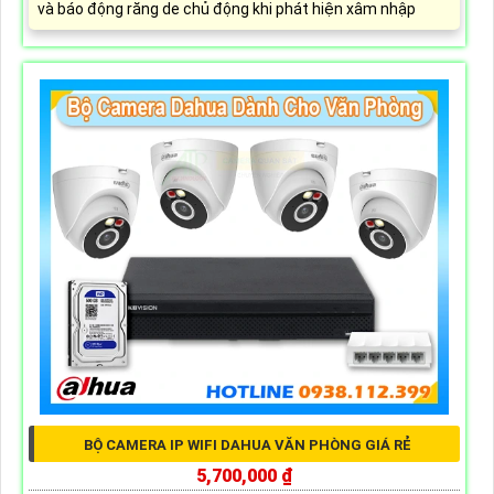
và báo động răng de chủ động khi phát hiện xâm nhập
BỘ CAMERA IP WIFI DAHUA VĂN PHÒNG GIÁ RẺ
5,700,000 ₫