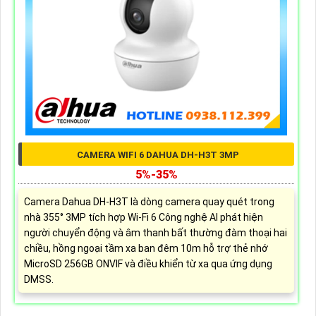
CAMERA WIFI 6 DAHUA DH-H3T 3MP
5%-35%
Camera Dahua DH-H3T là dòng camera quay quét trong
nhà 355° 3MP tích hợp Wi-Fi 6 Công nghệ AI phát hiện
người chuyển động và âm thanh bất thường đàm thoại hai
chiều, hồng ngoại tầm xa ban đêm 10m hỗ trợ thẻ nhớ
MicroSD 256GB ONVIF và điều khiển từ xa qua ứng dụng
DMSS.