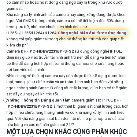
có xâm nhập hoặc hoạt động đáng ngờ xảy ra trong khu vực được
giám sát.
Khả năng xử lý hình ảnh của camera này cũng xứng đáng được khen
ngợi. Với CMOS thông minh, camera có thể tiết kiệm đến 50% dung
lượng lưu trữ, nhờ các chuẩn nén hình ảnh như
H.265+/H.265/H.264+/H.264
Công nghệ hiện đại được ứng dụng
không chỉ giúp giảm tải trọng cho hệ thống lưu trữ mà còn giúp tiết
kiệm chi phí.
Camera
DH-IPC-HDBW2231EP-S-S2
sử dụng công nghệ IP POE,
điều này giúp việc truyền tải hình ảnh trở nên dễ dàng và tiện lợi. Bạn
có thể dễ dàng tích hợp nhiều hệ thống camera cho cửa hàng hoặc
nơi làm việc của mình.
Nhìn chung về thiết bị camera này còn được thiết kế dạng dome kim
loại, mang lại sự chắc chắn và an toàn. Hình ảnh ban đêm với hồng
ngoại thông minh Smart IR cũng rất chất lượng, giúp bạn có thể giám
sát đầy đủ ngay cả khi trời tối.
Những Thông tin Đáng quan tâm
camera giám sát IP POE
DH-
IPC-HDBW2231EP-S-S2
là một thiết bị giám sát chất lượng cao, tích
hợp nhiều chức năng thông minh và có khả năng xử lý hình ảnh hiệu
quả. Với khả năng giám sát ban đêm tối ưu, nó phù hợp cho cả các
cửa hàng và các nơi cần giám sát 24/7
MỘT LỰA CHỌN KHÁC CÙNG PHÂN KHÚC