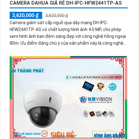
CAMERA DAHUA GIÁ RẺ DH-IPC-HFW2441TP-AS
3,620,000 ₫
3,820,000 ₫
Camera giám sát cấp nguồ qua dây mạng DH-IPC-
HFW2441TP-AS có chất lượng hình ảnh 4.0 MP, cho phép
xem hình ảnh ban đêm sáng đẹp với công nghệ hồng ngoại
80m. Ưu điểm đáng chú ý của sản phẩm này là công nghệ
IP POE cho xử lý hình sắc nét và chất lượng hồng ngoại
thông minh Smart IR. Camera dễ dàng lắp đặt ở ngoài trời
nhờ thân kim loại chắc chắn. Ngoài ra, camera còn tích hợp
chức năng báo động chống trộm PIR, đảm bảo hiệu quả mọi
lúc, giúp bảo vệ an toàn cho ngôi nhà hoặc công ty.