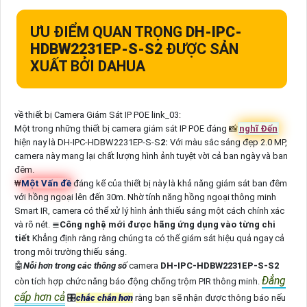
ƯU ĐIỂM QUAN TRỌNG
DH-IPC-
HDBW2231EP-S-S2
ĐƯỢC SẢN
XUẤT BỞI DAHUA
về thiết bị Camera Giám Sát IP POE link_03:
Một trong những thiết bị camera giám sát IP POE đáng 📸
nghĩ Đến
hiện nay là DH-IPC-HDBW2231EP-S-S
2:
Với màu sắc sáng đẹp 2.0 MP,
camera này mang lại chất lượng hình ảnh tuyệt vời cả ban ngày và ban
đêm.
₩
Một Vấn đề
đáng kể của thiết bị này là khả năng giám sát ban đêm
với hồng ngoại lên đến 30m. Nhờ tính năng hồng ngoại thông minh
Smart IR, camera có thể xử lý hình ảnh thiếu sáng một cách chính xác
và rõ nét. ≣
Công nghệ mới được hãng ứng dụng vào từng chi
tiết
Khẳng định rằng rằng chúng ta có thể giám sát hiệu quả ngay cả
trong môi trường thiếu sáng.
🤖️
Nỗi hơn trong các thông số
camera
DH-IPC-HDBW2231EP-S-S2
Đẳng
còn tích hợp chức năng báo động chống trộm PIR thông minh.
cấp hơn cả
🎛
chắc chắn hơn
rằng bạn sẽ nhận được thông báo nếu