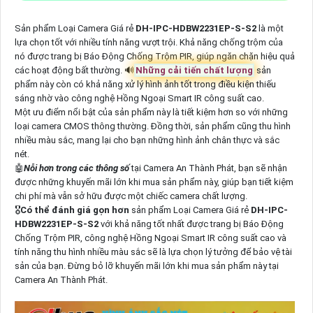
Sản phẩm Loại Camera Giá rẻ
DH-IPC-HDBW2231EP-S-S2
là một
lựa chọn tốt với nhiều tính năng vượt trội. Khả năng chống trộm của
nó được trang bị Báo Động Chống Trộm PIR, giúp ngăn chặn hiệu quả
các hoạt động bất thường. 🔊
Những cải tiến chất lượng
sản
phẩm này còn có khả năng xử lý hình ảnh tốt trong điều kiện thiếu
sáng nhờ vào công nghệ Hồng Ngoại Smart IR công suất cao.
Một ưu điểm nổi bật của sản phẩm này là tiết kiệm hơn so với những
loại camera CMOS thông thường. Đồng thời, sản phẩm cũng thu hình
nhiều màu sắc, mang lại cho bạn những hình ảnh chân thực và sắc
nét.
🤖️
Nỗi hơn trong các thông số
tại Camera An Thành Phát, bạn sẽ nhận
được những khuyến mãi lớn khi mua sản phẩm này, giúp bạn tiết kiệm
chi phí mà vẫn sở hữu được một chiếc camera chất lượng.
🎖️
Có thể đánh giá gọn hơn
sản phẩm Loại Camera Giá rẻ
DH-IPC-
HDBW2231EP-S-S2
với khả năng tốt nhất được trang bị Báo Động
Chống Trộm PIR, công nghệ Hồng Ngoại Smart IR công suất cao và
tính năng thu hình nhiều màu sắc sẽ là lựa chọn lý tưởng để bảo vệ tài
sản của bạn. Đừng bỏ lỡ khuyến mãi lớn khi mua sản phẩm này tại
Camera An Thành Phát.