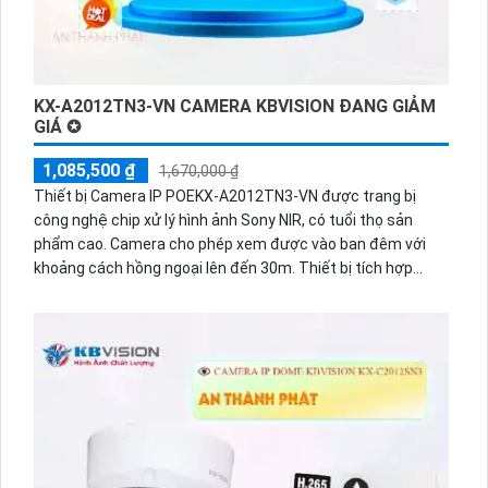
KX-A2012TN3-VN CAMERA KBVISION ĐANG GIẢM
GIÁ ✪
1,085,500 ₫
1,670,000 ₫
Thiết bị Camera IP POEKX-A2012TN3-VN được trang bị
công nghệ chip xử lý hình ảnh Sony NIR, có tuổi thọ sản
phẩm cao. Camera cho phép xem được vào ban đêm với
khoảng cách hồng ngoại lên đến 30m. Thiết bị tích hợp
công nghệ IP POE giúp xử lý hình sáng đẹp và có độ nét lên
tới 2.0 MP, đồng thời tiết kiệm băng thông với các chuẩn
nén H.265+/H.265/H.264+/H.264. Camera cũng tích hợp
công nghệ nhìn đêm chất lượng Hồng Ngoại Smart IR giúp
xử lý chói sáng tốt, mang lại hình ảnh sắc nét và chất lượng
cao.