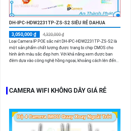
DH-IPC-HDW2231TP-ZS-S2 SIÊU RẺ DAHUA
3,050,000 ₫
4,320,000 ₫
Loại Camera IP POE sắc nét DH-IPC-HDW2231TP-ZS-S2 là
một sản phẩm chất lượng được trang bị chip CMOS cho
hình ảnh màu sắc đẹp hơn. Với khả năng xem được ban
đêm dựa vào công nghệ hồng ngoại, khoảng cách lên đến
40m, camera đảm bảo giám sát chất lượng trong mọi điều
kiện ánh sáng. Với độ phân giải 2.0MP, camera truyền tải
nhanh chóng với các định dạng
H.265+/H.265/H.264+/H.264. Công nghệ hồng ngoại Smart
CAMERA WIFI KHÔNG DÂY GIÁ RẺ
IR giúp mục tiêu trong khung hình luôn sắc nét và chính xác
cho cả ngày và đêm.