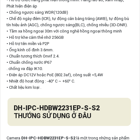
Phát hiện điện áp
• Chống ngược sáng WDR(120dB)
• Chế độ ngày đêm (ICR), tự động cân bằng trắng (AWB), tự động bù
tín hiệu ảnh (AGC), chống ngược sáng(BLC), chống nhiễu (3D-DNR).
• Tầm xa hồng ngoại 30m với công nghệ hồng ngoại thông minh
• Hỗ trợ khe cắm thẻ nhớ 256GB
• Hỗ trợ tên miền và P2P
• Ống kính cố định 3.6mm.
• Chuẩn tương thích Onvif 2.4.
• Chuẩn chống nước IP67
. chống va đập IK10.
• Điện áp DC12V hoặc PoE (802.3af), công suất <5,4W
• Nhiệt độ hoạt động : -40° C ~ +60° C.
• Chất liệu kim loại .
DH-IPC-HDBW2231EP-S-S2
THƯỚNG SỬ DỤNG Ở ĐÂU
Camera
DH-IPC-HDBW2231EP-S-S2
là một trong những sản phẩm