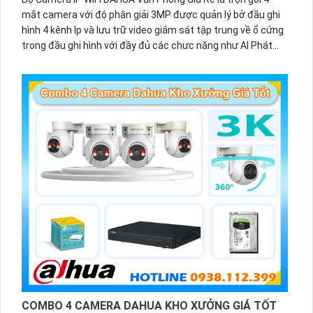
mắt camera với độ phân giải 3MP được quản lý bở đầu ghi
hình 4 kênh Ip và lưu trữ video giám sát tập trung về ổ cứng
trong đầu ghi hình với đầy đủ các chưc năng như AI Phát
hiện chuyển động, đàm thoại âm thanh 2 chiều và giám sát
có màu vào ban đêm
COMBO 4 CAMERA DAHUA KHO XƯỞNG GIÁ TỐT