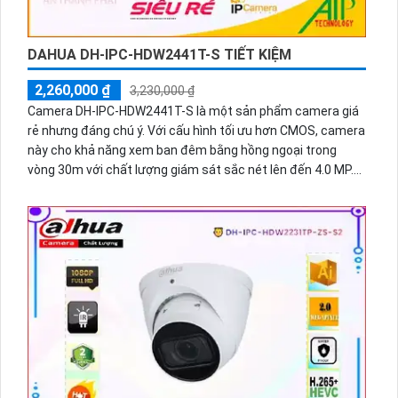
DAHUA DH-IPC-HDW2441T-S TIẾT KIỆM
2,260,000 ₫
3,230,000 ₫
Camera DH-IPC-HDW2441T-S là một sản phẩm camera giá
rẻ nhưng đáng chú ý. Với cấu hình tối ưu hơn CMOS, camera
này cho khả năng xem ban đêm bằng hồng ngoại trong
vòng 30m với chất lượng giám sát sắc nét lên đến 4.0 MP.
Ngoài ra, camera này còn tiết kiệm 50% dung lượng lưu trữ
nhờ công nghệ nén H.265+/H.265/H.264+/H.264. Hơn nữa,
tính năng Hồng Ngoại Smart IR cùng chất lượng hình ảnh
sắc nét mang lại tổng thể chất lượng giám sát tuyệt vời cả
ban ngày và ban đêm.