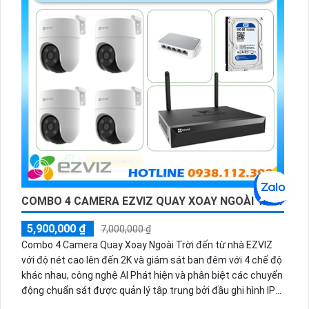
COMBO 4 CAMERA EZVIZ QUAY XOAY NGOÀI TRỜI
5,900,000 ₫
7,000,000 ₫
Combo 4 Camera Quay Xoay Ngoài Trời đến từ nhà EZVIZ
với độ nét cao lên đến 2K và giám sát ban đêm với 4 chế độ
khác nhau, công nghệ AI Phát hiện và phân biệt các chuyển
động chuẩn sát được quản lý tập trung bởi đầu ghi hình IP
WiFi