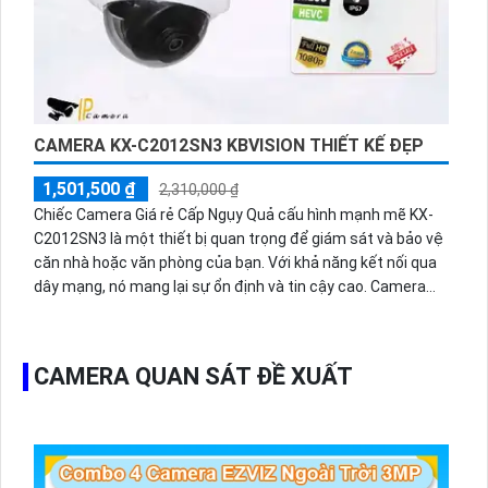
CAMERA KX-C2012SN3 KBVISION THIẾT KẾ ĐẸP
1,501,500 ₫
2,310,000 ₫
Chiếc Camera Giá rẻ Cấp Ngụy Quả cấu hình mạnh mẽ KX-
C2012SN3 là một thiết bị quan trọng để giám sát và bảo vệ
căn nhà hoặc văn phòng của bạn. Với khả năng kết nối qua
dây mạng, nó mang lại sự ổn định và tin cậy cao. Camera
này có độ phân giải cao, cho hình ảnh rõ nét và chất lượng.
Nó cũng có khả năng quay và ghi hình liên tục hoặc theo lịch
trình. Với giá thành phải chăng, KX-C2012SN3 là lựa chọn
CAMERA QUAN SÁT ĐỀ XUẤT
tuyệt vời cho việc tăng cường an ninh của bạn.