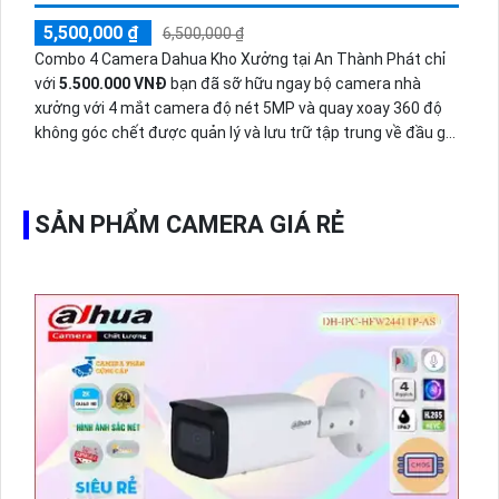
5,500,000 ₫
6,500,000 ₫
Combo 4 Camera Dahua Kho Xưởng tại An Thành Phát chỉ
với
5.500.000 VNĐ
bạn đã sỡ hữu ngay bộ camera nhà
xưởng với 4 mắt camera độ nét 5MP và quay xoay 360 độ
không góc chết được quản lý và lưu trữ tập trung về đầu ghi
hình ổ cứng hỗ trợ xem qua tivi.
SẢN PHẨM CAMERA GIÁ RẺ