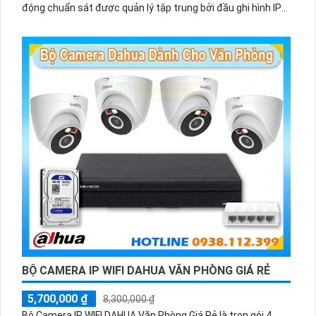
động chuẩn sát được quản lý tập trung bởi đầu ghi hình IP
WiFi
BỘ CAMERA IP WIFI DAHUA VĂN PHÒNG GIÁ RẺ
5,700,000 ₫
8,300,000 ₫
Bộ Camera IP WIFI DAHUA Văn Phòng Giá Rẻ là trọn gói 4