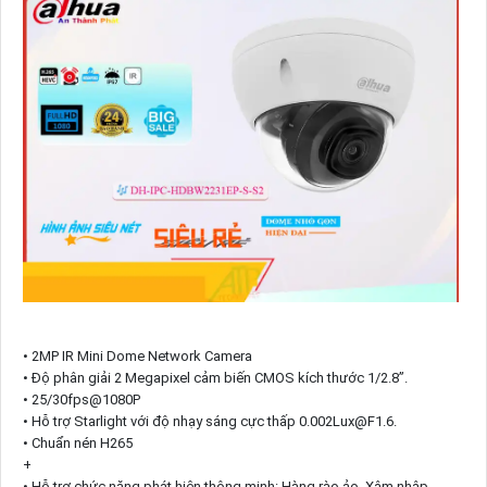
• 2MP IR Mini Dome Network Camera
• Độ phân giải 2 Megapixel cảm biến CMOS kích thước 1/2.8”.
• 25/30fps@1080P
• Hỗ trợ Starlight với độ nhạy sáng cực thấp 0.002Lux@F1.6.
• Chuẩn nén H265
+
• Hỗ trợ chức năng phát hiện thông minh: Hàng rào ảo, Xâm nhập,