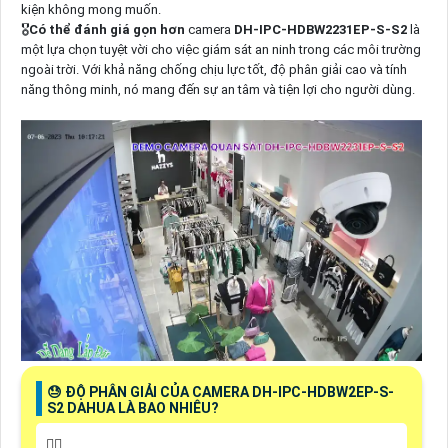
kiện không mong muốn.
🎖️
Có thể đánh giá gọn hơn
camera
DH-IPC-HDBW2231EP-S-S2
là
một lựa chọn tuyệt vời cho việc giám sát an ninh trong các môi trường
ngoài trời. Với khả năng chống chịu lực tốt, độ phân giải cao và tính
năng thông minh, nó mang đến sự an tâm và tiện lợi cho người dùng.
😓 ĐỘ PHÂN GIẢI CỦA CAMERA DH-IPC-HDBW2EP-S-
S2 DAHUA LÀ BAO NHIÊU?
❤️‍💋‍