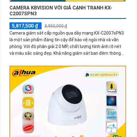
CAMERA KBVISION VỚI GIÁ CẠNH TRANH KX-
C2007SPN3
5,817,500 ₫
8,950,000 ₫
Camera giám sát cấp nguồn qua dây mạng KX-C2007sPN3
là một sản phẩm đáng tin cậy để bảo vệ ngôi nhà và văn
phòng. Với độ phân giải 2.0 MP, chất lượng hình ảnh rõ nét
và màu sắc sáng đẹp. Khả năng giám sát ban đêm thông
qua công nghệ hồng ngoại 10m cho phép bạn nhìn rõ ngay
cả khi trời tối. Sản phẩm sử dụng công nghệ hình ảnh IP
POE giúp truyền tải hình ảnh qua mạng một cách dễ dàng
và ổn định. Với công nghệ hồng ngoại SMD, camera có khả
năng chụp hình rõ nét ngay cả trong điều kiện ánh sáng yếu.
Thiết kế camera tinh tế và sang trọng, có khả năng xoay
360 độ giúp bạn quan sát trong mọi góc độ. Sản phẩm cũng
tích hợp chức năng báo động chống trộm PIR, cho phép bạn
được thông báo ngay khi phát hiện sự xâm nhập trái phép.
Camera giám sát cấp nguồn qua dây mạng KX-C2007sPN3
là sự lựa chọn hoàn hảo cho nhu cầu bảo vệ an ninh của
bạn.