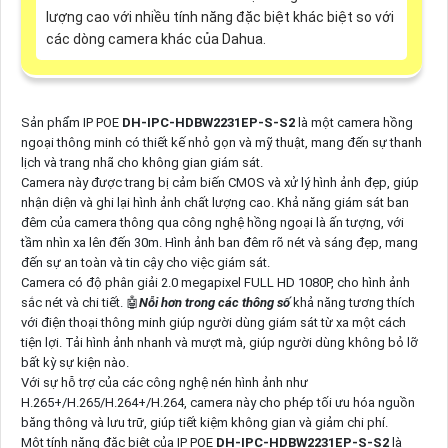
lượng cao với nhiều tính năng đặc biệt khác biệt so với
các dòng camera khác của Dahua.
Sản phẩm IP POE
DH-IPC-HDBW2231EP-S-S2
là một camera hồng
ngoại thông minh có thiết kế nhỏ gọn và mỹ thuật, mang đến sự thanh
lịch và trang nhã cho không gian giám sát.
Camera này được trang bị cảm biến CMOS và xử lý hình ảnh đẹp, giúp
nhận diện và ghi lại hình ảnh chất lượng cao. Khả năng giám sát ban
đêm của camera thông qua công nghệ hồng ngoại là ấn tượng, với
tầm nhìn xa lên đến 30m. Hình ảnh ban đêm rõ nét và sáng đẹp, mang
đến sự an toàn và tin cậy cho việc giám sát.
Camera có độ phân giải 2.0 megapixel FULL HD 1080P, cho hình ảnh
sắc nét và chi tiết. 🤖️
Nỗi hơn trong các thông số
khả năng tương thích
với điện thoại thông minh giúp người dùng giám sát từ xa một cách
tiện lợi. Tải hình ảnh nhanh và mượt mà, giúp người dùng không bỏ lỡ
bất kỳ sự kiện nào.
Với sự hỗ trợ của các công nghệ nén hình ảnh như
H.265+/H.265/H.264+/H.264, camera này cho phép tối ưu hóa nguồn
băng thông và lưu trữ, giúp tiết kiệm không gian và giảm chi phí.
Một tính năng đặc biệt của IP POE
DH-IPC-HDBW2231EP-S-S2
là