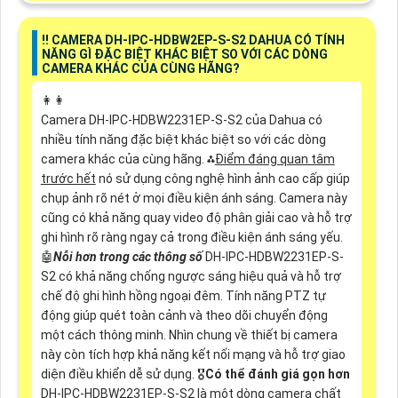
‼️ CAMERA DH-IPC-HDBW2EP-S-S2 DAHUA CÓ TÍNH
NĂNG GÌ ĐẶC BIỆT KHÁC BIỆT SO VỚI CÁC DÒNG
CAMERA KHÁC CỦA CÙNG HÃNG?
️👩‍👩
Camera DH-IPC-HDBW2231EP-S-S2 của Dahua có
nhiều tính năng đặc biệt khác biệt so với các dòng
camera khác của cùng hãng. ⁂
Điểm đáng quan tâm
trước hết
nó sử dụng công nghệ hình ảnh cao cấp giúp
chụp ảnh rõ nét ở mọi điều kiện ánh sáng. Camera này
cũng có khả năng quay video độ phân giải cao và hỗ trợ
ghi hình rõ ràng ngay cả trong điều kiện ánh sáng yếu.
🤖️
Nỗi hơn trong các thông số
DH-IPC-HDBW2231EP-S-
S2 có khả năng chống ngược sáng hiệu quả và hỗ trợ
chế độ ghi hình hồng ngoại đêm. Tính năng PTZ tự
động giúp quét toàn cảnh và theo dõi chuyển động
một cách thông minh. Nhìn chung về thiết bị camera
này còn tích hợp khả năng kết nối mạng và hỗ trợ giao
diện điều khiển dễ sử dụng. 🎖️
Có thể đánh giá gọn hơn
DH-IPC-HDBW2231EP-S-S2 là một dòng camera chất