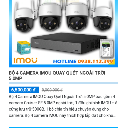
BỘ 4 CAMERA IMOU QUAY QUÉT NGOÀI TRỜI
5.0MP
6,500,000 ₫
8,000,000 ₫
Bộ 4 Camera IMOU Quay Quét Ngoài Trời 5.0MP bao gồm 4
camera Cruiser SE 5.0MP ngoài trời, 1 đầu ghi hình IMOU + ổ
cứng lưu trữ 500GB, 1 bộ chia tín hiệu chuyên dụng cho
camera. Bộ 4 camera IMOU này thích hợp lắp đặt cho kho
hàng, nhà xưởng, khu phố và khu vực cần giám sát ngoài