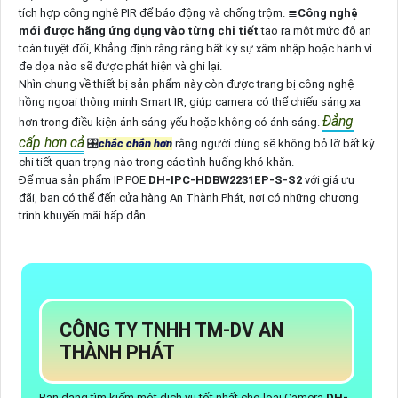
tích hợp công nghệ PIR để báo động và chống trộm. ≣
Công nghệ
mới được hãng ứng dụng vào từng chi tiết
tạo ra một mức độ an
toàn tuyệt đối, Khẳng định rằng rằng bất kỳ sự xâm nhập hoặc hành vi
đe dọa nào sẽ được phát hiện và ghi lại.
Nhìn chung về thiết bị sản phẩm này còn được trang bị công nghệ
hồng ngoại thông minh Smart IR, giúp camera có thể chiếu sáng xa
Đẳng
hơn trong điều kiện ánh sáng yếu hoặc không có ánh sáng.
cấp hơn cả
🎛
chắc chắn hơn
rằng người dùng sẽ không bỏ lỡ bất kỳ
chi tiết quan trọng nào trong các tình huống khó khăn.
Để mua sản phẩm IP POE
DH-IPC-HDBW2231EP-S-S2
với giá ưu
đãi, bạn có thể đến cửa hàng An Thành Phát, nơi có những chương
trình khuyến mãi hấp dẫn.
CÔNG TY TNHH TM-DV AN
THÀNH PHÁT
Bạn đang tìm kiếm một dịch vụ tốt nhất cho loại Camera
DH-