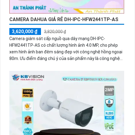
CAMERA DAHUA GIÁ RẺ DH-IPC-HFW2441TP-AS
3,620,000 ₫
3,820,000 ₫
Camera giám sát cấp nguồ qua dây mạng DH-IPC-
HFW2441TP-AS có chất lượng hình ảnh 4.0 MP, cho phép
xem hình ảnh ban đêm sáng đẹp với công nghệ hồng ngoại
80m. Ưu điểm đáng chú ý của sản phẩm này là công nghệ
IP POE cho xử lý hình sắc nét và chất lượng hồng ngoại
thông minh Smart IR. Camera dễ dàng lắp đặt ở ngoài trời
nhờ thân kim loại chắc chắn. Ngoài ra, camera còn tích hợp
chức năng báo động chống trộm PIR, đảm bảo hiệu quả mọi
lúc, giúp bảo vệ an toàn cho ngôi nhà hoặc công ty.