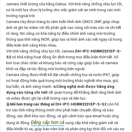
camera chất lượng của hãng Dahua. Với khả năng chống chịu lực tốt,
nó là một lựa chọn lý tưởng cho việc giám sát an ninh trong các môi
trường ngoài trời.
Camera này được trang bị cảm biến hình ảnh CMOS 2MP, giúp chụp
ảnh và ghi lại video với độ phân giải cao cùng với màu sắc và chi tiết
rõ ràng. Nó cũng có khả năng tự điều chỉnh ánh sáng môi trường
thông qua tính năng WDR, giúp tạo ra hình ảnh sắc nét ngay cả trong
điều kiện ánh sáng khác nhau.
Với tính năng chống chịu lực tốt, camera
DH-IPC-HDBW2231EP-S-
S2
có khả năng hoạt động ổn định trong mọi điều kiện thời tiết. Vỏ
kim loại chắc chắn và khung bảo vệ cứng cáp giúp bảo vệ camera
khỏi va đập và tác động môi trường bên ngoài.
Camera cũng được thiết kế đạt chuẩn chống bụi và nước IP67, giúp
nó hoạt động hiệu quả trong môi trường khắc nghiệt như mưa, gió,
bụi bẩn, và ánh sáng mạnh. ≣
Công nghệ mới được hãng ứng
dụng vào từng chi tiết
rất quan trọng để Khẳng định rằng hình ảnh
và video được ghi lại chất lượng cao và liên tục.
🤖️
Nỗi hơn trong các thông số
DH-IPC-HDBW2231EP-S-S2
còn hỗ
trợ các tính năng thông minh như phát hiện chuyển động và báo
động, xác định khu vực động, và gửi cảnh báo qua email hoặc ứng
Đẳng cấp hơn cả
dụng di động.
cung cấp khả năng giám sát và
điều khiển từ xa, giúp bạn nắm bắt và phản ứng kịp thời đối với các sự