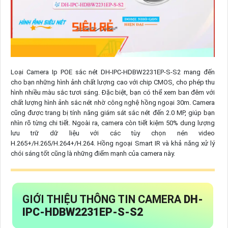
Loại Camera Ip POE sắc nét DH-IPC-HDBW2231EP-S-S2 mang đến
cho bạn những hình ảnh chất lượng cao với chip CMOS, cho phép thu
hình nhiều màu sắc tươi sáng. Đặc biệt, bạn có thể xem ban đêm với
chất lượng hình ảnh sắc nét nhờ công nghệ hồng ngoại 30m. Camera
cũng được trang bị tính năng giám sát sắc nét đến 2.0 MP, giúp bạn
nhìn rõ từng chi tiết. Ngoài ra, camera còn tiết kiệm 50% dung lượng
lưu trữ dữ liệu với các tùy chọn nén video
H.265+/H.265/H.264+/H.264. Hồng ngoại Smart IR và khả năng xử lý
chói sáng tốt cũng là những điểm mạnh của camera này.
GIỚI THIỆU THÔNG TIN CAMERA
DH-
IPC-HDBW2231EP-S-S2