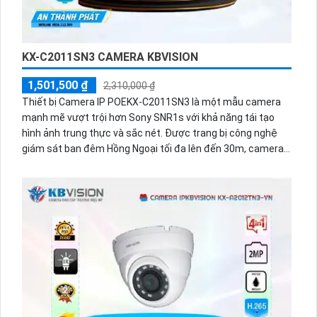
KX-C2011SN3 CAMERA KBVISION
1,501,500 ₫
2,310,000 ₫
Thiết bị Camera IP POEKX-C2011SN3 là một mẫu camera
mạnh mẽ vượt trội hơn Sony SNR1s với khả năng tái tạo
hình ảnh trung thực và sắc nét. Được trang bị công nghệ
giám sát ban đêm Hồng Ngoại tối đa lên đến 30m, camera
này mang lại khả năng quan sát ưu việt vào ban đêm. Thiết
kế tích hợp trên kỹ thuật IP POE mang đến sự tiện dụng và
linh hoạt trong việc lắp đặt. Với độ phân giải 2.0 MP, camera
hỗ trợ thẻ nhớ và sử dụng công nghệ nhìn đêm chất lượng
Hồng Ngoại Smart IR, cho phép quan sát một cách rõ nét và
chất lượng cao ngay cả trong điều kiện ánh sáng yếu.