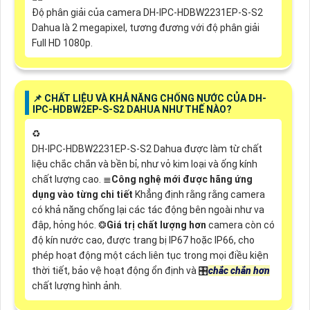
Độ phân giải của camera DH-IPC-HDBW2231EP-S-S2
Dahua là 2 megapixel, tương đương với độ phân giải
Full HD 1080p.
📌 CHẤT LIỆU VÀ KHẢ NĂNG CHỐNG NƯỚC CỦA DH-
IPC-HDBW2EP-S-S2 DAHUA NHƯ THẾ NÀO?
♻️
DH-IPC-HDBW2231EP-S-S2 Dahua được làm từ chất
liệu chắc chắn và bền bỉ, như vỏ kim loại và ống kính
chất lượng cao. ≣
Công nghệ mới được hãng ứng
dụng vào từng chi tiết
Khẳng định rằng rằng camera
có khả năng chống lại các tác động bên ngoài như va
đập, hỏng hóc. ❂
Giá trị chất lượng hơn
camera còn có
độ kín nước cao, được trang bị IP67 hoặc IP66, cho
phép hoạt động một cách liên tục trong mọi điều kiện
thời tiết, bảo vệ hoạt động ổn định và 🎛
chắc chắn hơn
chất lượng hình ảnh.