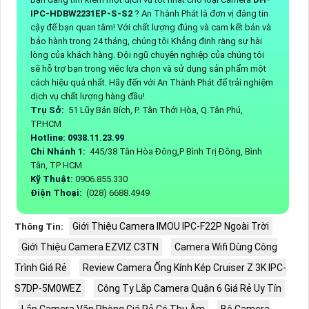
IPC-HDBW2231EP-S-S2
? An Thành Phát là đơn vị đáng tin
cậy để bạn quan tâm! Với chất lượng đúng và cam kết bán và
bảo hành trong 24 tháng, chúng tôi Khẳng định rằng sự hài
lòng của khách hàng. Đội ngũ chuyên nghiệp của chúng tôi
sẽ hỗ trợ bạn trong việc lựa chọn và sử dụng sản phẩm một
cách hiệu quả nhất. Hãy đến với An Thành Phát để trải nghiệm
dịch vụ chất lượng hàng đầu!
Trụ Sở:
51 Lũy Bán Bích, P. Tân Thới Hòa, Q.Tân Phú,
TP.HCM
Hotline: 0938.11.23.99
Chi Nhánh 1:
445/38 Tân Hòa Đông,P Bình Trị Đông, Bình
Tân, TP HCM
Kỹ Thuật:
0906.855.330
Điện Thoại:
(028) 6688.4949
Giới Thiệu Camera IMOU IPC-F22P Ngoài Trời
Thông Tin:
Giới Thiệu Camera EZVIZ C3TN
Camera Wifi Dùng Công
Trình Giá Rẻ
Review Camera Ống Kính Kép Cruiser Z 3K IPC-
S7DP-5M0WEZ
Công Ty Lắp Camera Quận 6 Giá Rẻ Uy Tín