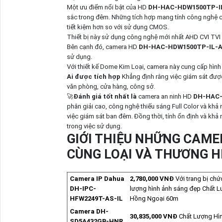
Một ưu điểm nổi bật của HD
DH-HAC-HDW1500TP-I
sắc trong đêm. Những tích hợp mang tính công nghệ c
tiết kiệm hơn so với sử dụng CMOS.
Thiết bị này sử dụng công nghệ mới nhất AHD CVI TVI B
Bên cạnh đó, camera HD
DH-HAC-HDW1500TP-IL-
sử dụng.
Với thiết kế Dome Kim Loại, camera này cung cấp hìn
Ai được tích hợp
Khẳng định rằng việc giám sát được
văn phòng, cửa hàng, công sở.
🚀
Đánh giá tốt nhất là
camera an ninh HD
DH-HAC-
phân giải cao, công nghệ thiếu sáng Full Color và khả
việc giám sát ban đêm. Đồng thời, tính ổn định và khả 
trong việc sử dụng.
GIỚI THIỆU NHỮNG CAME
CÙNG LOẠI VÀ THƯƠNG H
Camera IP Dahua
2,780,000 VNĐ
Với trang bị ch
DH-IPC-
lượng hình ảnh sáng đẹp Chất 
HFW2249T-AS-IL
Hồng Ngoại 60m
Camera DH-
30,835,000 VNĐ
Chất Lượng Hìn
SD5A432GB-HNR