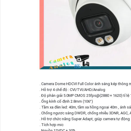
. Camera Dome HDCVI Full Color ánh sáng kép thông 
. Hỗ trợ 4 chế độ : CVI/TVI/AHD/Analog
. Độ phân giải 5.0MP CMOS 25fps@(2880 × 1620) tỉ lệ 
. Ống kính cố định 2.8mm (106°)
. Tầm xa đèn led: 40m, tầm xa hồng ngoại 40m , ánh s
. Chống ngược sáng DWDR, chống nhiễu 3DNR, AGC, A
. Hỗ trợ chức năng Super Adapt, giúp camera tự động
. Tích hợp mic
. Nguồn 12VDC ± 30%