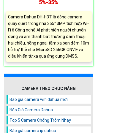
5%-35%
Camera Dahua DH-H3T là dòng camera
quay quét trong nhà 355° 3MP tích hợp Wi-
Fi 6 Công nghệ AI phát hiện người chuyển
động và âm thanh bất thường đàm thoại
hai chiều, hồng ngoại tầm xa ban đêm 10m
hỗ trợ thẻ nhớ MicroSD 256GB ONVIF và
điều khiển từ xa qua ứng dụng DMSS.
CAMERA THEO CHỨC NĂNG
Báo giá camera wifi dahua mới
Báo Giá Camera Dahua
Top 5 Camera Chống Trộm Nhạy
Báo giá camera ip dahua