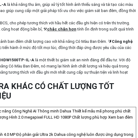
L-A
là khả năng thu âm, giúp xử lý tốt hình ảnh thiếu sáng và tái tạo các màu
ao giúp cung cấp một giải pháp tối ưu cho việc giám sát ban đêm, đồng thời
CS, cho phép tương thích với hầu hết các đầu ghi hiện có trên thị trường.
A
cũng hoạt động bền bỉ, ⚒
chắc chắn hơn
tính ổn định trong suốt quá trình
h ảnh ban đêm chất lượng cao với khả năng Có Màu Ban Đêm. 🔰
Công nghệ
 tiến hành ở mức độ tốt mọi lúc, đồng thời đáp ứng được yêu cầu của các
HDW1500TP-IL-A
là một thiết bị giám sát an ninh đáng để đầu tư. Với độ
 năng Có Màu Ban Đêm, nó mang lại hình ảnh chất lượng và hiệu quả trong
năng tương thích với đầu ghi mới nhất cung cấp sự thuận tiện và linh hoạt
RA KHÁC CÓ CHẤT LƯỢNG TỐT
IỆU
ức năng Công Nghệ AI Thông minh Dahua Thiết kế mẫu mã phong phú chất
Lượng Hình 2.0 megapixel FULL HD 1080P Chất lượng phù hợp Xem ban đêm
h 4.0 MP Độ phân giải Ultra 2k Dahua công nghệ luôn được ứng dụng trong