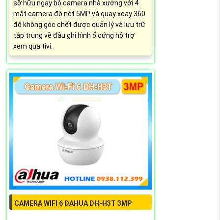
sỡ hữu ngay bộ camera nhà xưởng với 4
mắt camera độ nét 5MP và quay xoay 360
độ không góc chết được quản lý và lưu trữ
tập trung về đầu ghi hình ổ cứng hỗ trợ
xem qua tivi.
CAMERA WIFI 6 DAHUA DH-H3T 3MP