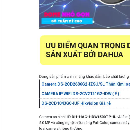
ƯU ĐIỂM QUAN TRỌNG
SẢN XUẤT BỞI DAHUA
Dòng sản phẩm chính hãng khác đảm bảo chất lượng
Camera DS-2CD2686G2-IZSU/SL Thân Kim loạ
CAMERA IP WIFI DS-2CV2121G2-IDW ( E )
DS-2CD1043G0-IUF Hikvision Giá rẻ
Camera an ninh HD
DH-HAC-HDW1500TP-IL-A
là mộ
5.0 MP và công nghệ thiếu sáng Full Color, camera nà
loại camera thông thường.