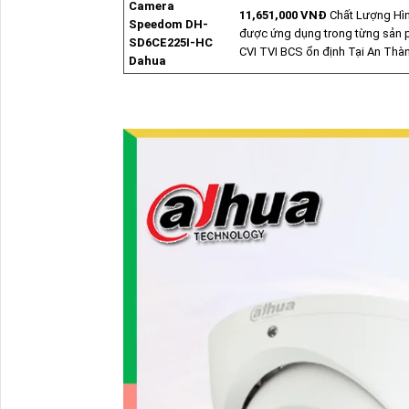
Camera
11,651,000 VNĐ
Chất Lượng Hìn
Speedom DH-
được ứng dụng trong từng sản
SD6CE225I-HC
CVI TVI BCS ổn định Tại An Thà
Dahua