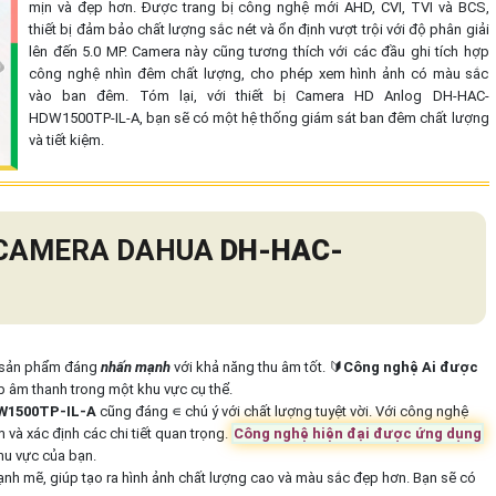
mịn và đẹp hơn. Được trang bị công nghệ mới AHD, CVI, TVI và BCS,
thiết bị đảm bảo chất lượng sắc nét và ổn định vượt trội với độ phân giải
lên đến 5.0 MP. Camera này cũng tương thích với các đầu ghi tích hợp
công nghệ nhìn đêm chất lượng, cho phép xem hình ảnh có màu sắc
vào ban đêm. Tóm lại, với thiết bị Camera HD Anlog DH-HAC-
HDW1500TP-IL-A, bạn sẽ có một hệ thống giám sát ban đêm chất lượng
và tiết kiệm.
N CAMERA DAHUA
DH-HAC-
 sản phẩm đáng
nhấn mạnh
với khả năng thu âm tốt. 🔰
Công nghệ Ai được
hập âm thanh trong một khu vực cụ thể.
1500TP-IL-A
cũng đáng ∊ chú ý với chất lượng tuyệt vời. Với công nghệ
và xác định các chi tiết quan trọng.
Công nghệ hiện đại được ứng dụng
khu vực của bạn.
 mẽ, giúp tạo ra hình ảnh chất lượng cao và màu sắc đẹp hơn. Bạn sẽ có