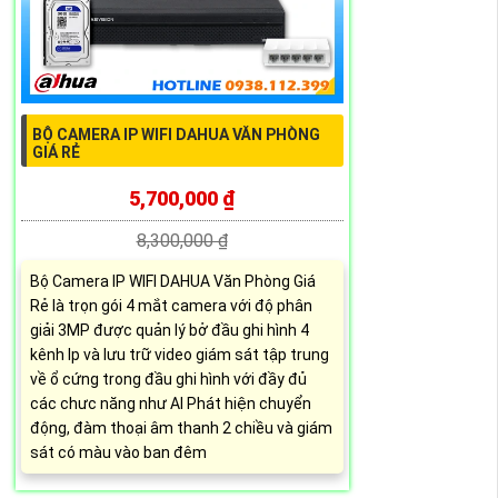
BỘ CAMERA IP WIFI DAHUA VĂN PHÒNG
GIÁ RẺ
5,700,000 ₫
8,300,000 ₫
Bộ Camera IP WIFI DAHUA Văn Phòng Giá
Rẻ là trọn gói 4 mắt camera với độ phân
giải 3MP được quản lý bở đầu ghi hình 4
kênh Ip và lưu trữ video giám sát tập trung
về ổ cứng trong đầu ghi hình với đầy đủ
các chưc năng như AI Phát hiện chuyển
động, đàm thoại âm thanh 2 chiều và giám
sát có màu vào ban đêm