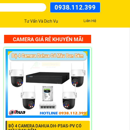
0938.112.399
Liên Hệ
Tư Vấn Và Dịch Vụ
CAMERA GIÁ RẺ KHUYẾN MÃI
BỘ 4 CAMERA DAHUA DH-P3AS-PV CÓ