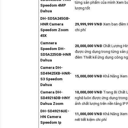
từng sản phẩm của mình Xem b
Speedom 4MP
lượng tốt
Dahua
DH-SD5A245GB-
HNR Camera
29,999,999 VNĐ
Xem ban đêm Hồ
Speedom Zoom
chi phí
45X
Camnera
20,000,000 VNĐ
Chất Lượng Hìn
Speedom DH-
được ứng dụng trong từng sản 
SD5A225GB-HNR
đêm Thiết kế ứng dụng công nghệ
Dahua
Camera DH-
SD49425XB-HNR-
15,000,000 VNĐ
Khả Năng Xem 
S3 Speedom
Dahua
Camera DH-
10,000,000 VNĐ
Trang Bị Chất 
SD49216DB-HNY
nghệ luôn được ứng dụng trong
Dahua Zoom
ảnh chất lượng trên nền tảng IP 
DH-SD49216UE-
11,000,000 VNĐ
Khả Năng Xem 
HN Camera
nét tiết kiệm chi phí
Speedom Ip