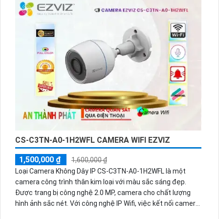
Wifi, cho phép truyền tải hình ảnh qua mạng một cách dễ
dàng và nhanh chóng. Hơn nữa, camera còn được trang bị
công nghệ Hồng Ngoại Smart IR Chắc Chắn Cube, giúp thu
lại âm thanh rõ ràng và loa chất lượng cao.
Tóm lại, Camera IP Wifi CS-BM1-R100-2D2WF-Ra không chỉ
có giá thành rẻ mà còn mang lại những ưu điểm đáng quan
tâm như thu âm và loa chất lượng cao, công nghệ hồng
ngoại tiên tiến và khả năng truyền tải hình ảnh qua mạng.
Đây là một lựa chọn tốt cho việc giám sát và bảo vệ nhà
cửa hay công ty của bạn.
CS-C3TN-A0-1H2WFL CAMERA WIFI EZVIZ
1,500,000 ₫
1,600,000 ₫
Loại Camera Không Dây IP CS-C3TN-A0-1H2WFL là một
camera công trình thân kim loại với màu sắc sáng đẹp.
Được trang bị công nghệ 2.0 MP, camera cho chất lượng
hình ảnh sắc nét. Với công nghệ IP Wifi, việc kết nối camera
trở nên dễ dàng. Camera còn tích hợp chức năng cao cấp