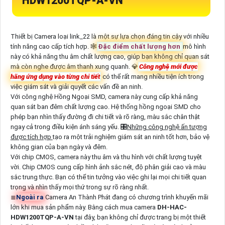
HDW1200TQP-A-VN
Thiết bị Camera loại link_22 là một sự lựa chọn đáng tin cậy với nhiều
tính năng cao cấp tích hợp. 🕸
Đặc điểm chất lượng hơn
mô hình
này có khả năng thu âm chất lượng cao, giúp bạn không chỉ quan sát
mà còn nghe được âm thanh xung quanh. 💎
Công nghệ mới được
hãng ứng dụng vào từng chi tiết
có thể rất mang nhiều tiện ích trong
việc giám sát và giải quyết các vấn đề an ninh.
Với công nghệ Hồng Ngoại SMD, camera này cung cấp khả năng
quan sát ban đêm chất lượng cao. Hệ thống hồng ngoại SMD cho
phép bạn nhìn thấy đường đi chi tiết và rõ ràng, màu sắc chân thật
ngay cả trong điều kiện ánh sáng yếu. 🎛
Những công nghệ ấn tượng
được tích hợp
tạo ra một trải nghiệm giám sát an ninh tốt hơn, bảo vệ
không gian của bạn ngày và đêm.
Với chip CMOS, camera này thu âm và thu hình với chất lượng tuyệt
vời. Chip CMOS cung cấp hình ảnh sắc nét, độ phân giải cao và màu
sắc trung thực. Bạn có thể tin tưởng vào việc ghi lại mọi chi tiết quan
trọng và nhìn thấy mọi thứ trong sự rõ ràng nhất.
≣
Ngoài ra
Camera An Thành Phát đang có chương trình khuyến mãi
lớn khi mua sản phẩm này. Bằng cách mua camera
DH-HAC-
HDW1200TQP-A-VN
tại đây, bạn không chỉ được trang bị một thiết