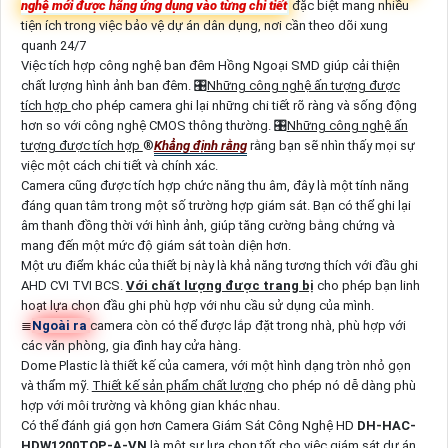
nghệ mới được hãng ứng dụng vào từng chi tiết
đặc biệt mang nhiều
tiện ích trong việc bảo vệ dự án dân dụng, nơi cần theo dõi xung
quanh 24/7
Việc tích hợp công nghệ ban đêm Hồng Ngoại SMD giúp cải thiện
chất lượng hình ảnh ban đêm. 🎛
Những công nghệ ấn tượng được
tích hợp
cho phép camera ghi lại những chi tiết rõ ràng và sống động
hơn so với công nghệ CMOS thông thường. 🎛
Những công nghệ ấn
tượng được tích hợp
®️
Khẳng định rằng
rằng bạn sẽ nhìn thấy mọi sự
việc một cách chi tiết và chính xác.
Camera cũng được tích hợp chức năng thu âm, đây là một tính năng
đáng quan tâm trong một số trường hợp giám sát. Bạn có thể ghi lại
âm thanh đồng thời với hình ảnh, giúp tăng cường bằng chứng và
mang đến một mức độ giám sát toàn diện hơn.
Một ưu điểm khác của thiết bị này là khả năng tương thích với đầu ghi
AHD CVI TVI BCS.
Với chất lượng được trang bị
cho phép bạn linh
hoạt lựa chọn đầu ghi phù hợp với nhu cầu sử dụng của mình.
≣
Ngoài ra
camera còn có thể được lắp đặt trong nhà, phù hợp với
các văn phòng, gia đình hay cửa hàng.
Dome Plastic là thiết kế của camera, với một hình dạng tròn nhỏ gọn
và thẩm mỹ.
Thiết kế sản phẩm chất lượng
cho phép nó dễ dàng phù
hợp với môi trường và không gian khác nhau.
Có thể đánh giá gọn hơn Camera Giám Sát Công Nghệ HD
DH-HAC-
HDW1200TQP-A-VN
là một sự lựa chọn tốt cho việc giám sát dự án