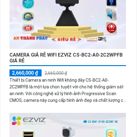
CAMERA GIÁ RẺ WIFI EZVIZ CS-BC2-A0-2C2WPFB
GIÁ RẺ
2,660,000 ₫
2,660,000 ₫
Thiết bị Camera an ninh Wifi không dây CS-BC2-A0-
2C2WPFB là một lựa chọn tuyệt vời cho hệ thống giám sát
an ninh. Với công nghệ xử lý hình ảnh Progressive Scan
CMOS, camera này cung cấp hình ảnh đẹp và chất lượng cả
ban ngày lẫn ban đêm với khả năng hồng ngoại 10m. Đặc
biệt, camera được tích hợp công nghệ IP Wifi, giúp tiết
kiệm chi phí cho hệ thống lớn và mang đến sự sắc nét đến
2.0MP. Bên cạnh đó, thiết bị còn hỗ trợ thẻ nhớ và công
nghệ nhìn đêm chất lượng Hồng Ngoại Smart IR.