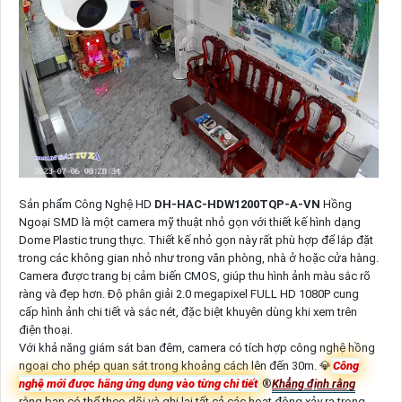
Sản phẩm Công Nghệ HD
DH-HAC-HDW1200TQP-A-VN
Hồng
Ngoại SMD là một camera mỹ thuật nhỏ gọn với thiết kế hình dạng
Dome Plastic trung thực. Thiết kế nhỏ gọn này rất phù hợp để lắp đặt
trong các không gian nhỏ như trong văn phòng, nhà ở hoặc cửa hàng.
Camera được trang bị cảm biến CMOS, giúp thu hình ảnh màu sắc rõ
ràng và đẹp hơn. Độ phân giải 2.0 megapixel FULL HD 1080P cung
cấp hình ảnh chi tiết và sắc nét, đặc biệt khuyên dùng khi xem trên
điện thoại.
Với khả năng giám sát ban đêm, camera có tích hợp công nghệ hồng
ngoại cho phép quan sát trong khoảng cách lên đến 30m. 💎
Công
nghệ mới được hãng ứng dụng vào từng chi tiết
®️
Khẳng định rằng
rằng bạn có thể theo dõi và ghi lại tất cả các hoạt động xảy ra trong