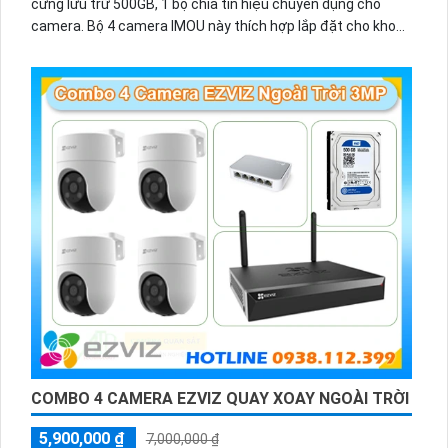
cứng lưu trữ 500GB, 1 bộ chia tín hiệu chuyên dụng cho
camera. Bộ 4 camera IMOU này thích hợp lắp đặt cho kho
hàng, nhà xưởng, khu phố và khu vực cần giám sát ngoài
trời.
COMBO 4 CAMERA EZVIZ QUAY XOAY NGOÀI TRỜI
5,900,000 ₫
7,000,000 ₫