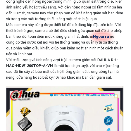
công nghệ đèn hồng ngoại thông minh, giúp quan sát trong điều kiện
ánh sáng yếu hoặc thiếu sáng. Với đèn hồng ngoại có tầm nhìn xa lên
đến 30 mét, camera này cho phép bạn có khả năng giám sát ban đêm
và trong các môi trường thiếu sáng một cách hiệu quả.
Mẫu camera này cũng được thiết kế để dễ dàng lắp đặt trên trần. Với
thiết kế nhỏ gọn, camera có thể điều chỉnh góc quan sát để cho phép
bạn theo dõi toàn diện một không gian nhất định. ≣
Ngoài ra
nó
cũng có thể được kết nối với hệ thống mạng và quản lý từ xa thông
qua phần mềm điều khiển, giúp bạn kiểm soát an ninh một cách thuận
tiện và linh hoạt.
Với chất lượng và tính năng vượt trội, camera giám sát DAHUA
DH-
HAC-HDW1200TQP-A-VN
là một lựa chọn tuyệt vời cho việc nâng
cao độ tin cậy và bảo mật của hệ thống giám sát trong công ty, nhà
riêng, cửa hàng hoặc bất kỳ nơi nào khác mà bạn cần giám sát.