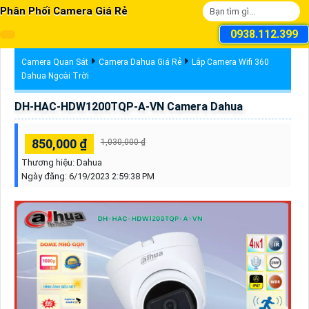
Phân Phối Camera Giá Rẻ
0938.112.399
Camera Quan Sát
Camera Dahua Giá Rẻ
Lắp Camera Wifi 360
Dahua Ngoài Trời
DH-HAC-HDW1200TQP-A-VN Camera Dahua
850,000 ₫
1,030,000 ₫
Thương hiệu:
Dahua
Ngày đăng:
6/19/2023 2:59:38 PM