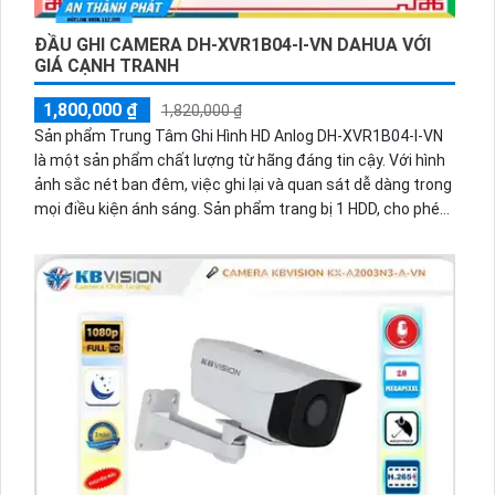
ĐẦU GHI CAMERA DH-XVR1B04-I-VN DAHUA VỚI
GIÁ CẠNH TRANH
1,800,000 ₫
1,820,000 ₫
Sản phẩm Trung Tâm Ghi Hình HD Anlog DH-XVR1B04-I-VN
là một sản phẩm chất lượng từ hãng đáng tin cậy. Với hình
ảnh sắc nét ban đêm, việc ghi lại và quan sát dễ dàng trong
mọi điều kiện ánh sáng. Sản phẩm trang bị 1 HDD, cho phép
lưu trữ lượng video lớn. Với chất lượng hình ảnh 2.0
megapixel FULL HD 1080P, độ phân giải rõ nét và sắc nét.
Đặc biệt, trung tâm hỗ trợ kết nối nhanh với các trang bị
AHD, CVI, TVI, BCS, giảm sự cố và mang lại trải nghiệm tốt
cho người sử dụng.Đây là một lựa chọn tuyệt vời cho các
công trình nhỏ và có giá thành phải chăng. Trung tâm ghi
hình có 4 kênh ghi, đáp ứng nhu cầu khác nhau. Nổi bật
trong sản phẩm là tính năng thu hình chất lượng, giúp tiết
kiệm 50% dung lượng với công nghệ nén
H.265+/H.265/H.264+/H.264. Điều này giúp gia tăng hiệu
suất và tiết kiệm không gian lưu trữ.Với các tính năng và