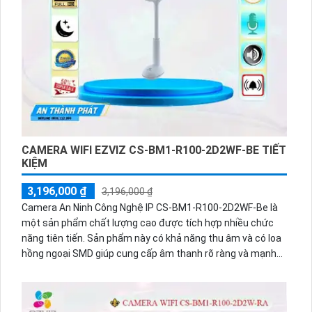
CAMERA WIFI EZVIZ CS-BM1-R100-2D2WF-BE TIẾT
KIỆM
3,196,000 ₫
3,196,000 ₫
Camera An Ninh Công Nghệ IP CS-BM1-R100-2D2WF-Be là
một sản phẩm chất lượng cao được tích hợp nhiều chức
năng tiên tiến. Sản phẩm này có khả năng thu âm và có loa
hồng ngoại SMD giúp cung cấp âm thanh rõ ràng và mạnh
mẽ. Với công nghệ hồng ngoại SMD tiên tiến, camera này
cho phép quay phim trong điều kiện thiếu sáng mà vẫn cho
chất lượng hình ảnh tốt. Được trang bị cảm biến CMOS