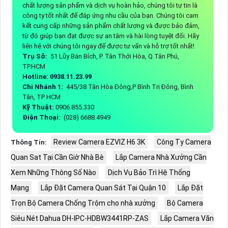
chất lượng sản phẩm và dịch vụ hoàn hảo, chúng tôi tự tin là
công ty tốt nhất để đáp ứng nhu cầu của bạn. Chúng tôi cam
kết cung cấp những sản phẩm chất lượng và được bảo đảm,
từ đó giúp bạn đạt được sự an tâm và hài lòng tuyệt đối. Hãy
liên hệ với chúng tôi ngay để được tư vấn và hỗ trợ tốt nhất!
Trụ Sở:
51 Lũy Bán Bích, P. Tân Thới Hòa, Q.Tân Phú,
TP.HCM
Hotline: 0938.11.23.99
Chi Nhánh 1:
445/38 Tân Hòa Đông,P Bình Trị Đông, Bình
Tân, TP HCM
Kỹ Thuật:
0906.855.330
Điện Thoại:
(028) 6688.4949
Review Camera EZVIZ H6 3K
Công Ty Camera
Thông Tin:
Quan Sat Tại Cần Giờ Nhà Bè
Lắp Camera Nhà Xưởng Cần
Xem Những Thông Số Nào
Dịch Vụ Bảo Trì Hệ Thống
Mạng
Lắp Đặt Camera Quan Sát Tại Quận 10
Lắp Đặt
Trọn Bộ Camera Chống Trộm cho nhà xưởng
Bộ Camera
Siêu Nét Dahua DH-IPC-HDBW3441RP-ZAS
Lắp Camera Văn