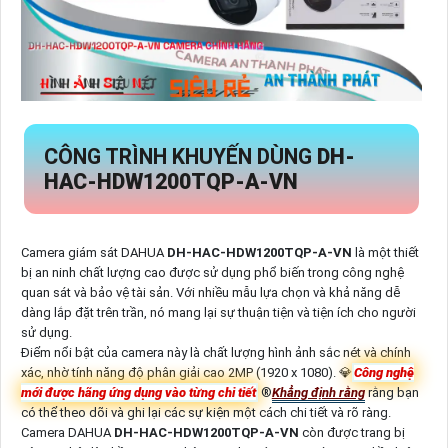
CÔNG TRÌNH KHUYẾN DÙNG
DH-
HAC-HDW1200TQP-A-VN
Camera giám sát DAHUA
DH-HAC-HDW1200TQP-A-VN
là một thiết
bị an ninh chất lượng cao được sử dụng phổ biến trong công nghệ
quan sát và bảo vệ tài sản. Với nhiều mẫu lựa chọn và khả năng dễ
dàng lắp đặt trên trần, nó mang lại sự thuận tiện và tiện ích cho người
sử dụng.
Điểm nổi bật của camera này là chất lượng hình ảnh sắc nét và chính
xác, nhờ tính năng độ phân giải cao 2MP (1920 x 1080). 💎
Công nghệ
mới được hãng ứng dụng vào từng chi tiết
®️
Khẳng định rằng
rằng bạn
có thể theo dõi và ghi lại các sự kiện một cách chi tiết và rõ ràng.
Camera DAHUA
DH-HAC-HDW1200TQP-A-VN
còn được trang bị