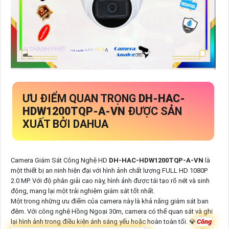
ƯU ĐIỂM QUAN TRỌNG
DH-HAC-
HDW1200TQP-A-VN
ĐƯỢC SẢN
XUẤT BỞI DAHUA
Camera Giám Sát Công Nghệ HD
DH-HAC-HDW1200TQP-A-VN
là
một thiết bị an ninh hiện đại với hình ảnh chất lượng FULL HD 1080P
2.0 MP. Với độ phân giải cao này, hình ảnh được tái tạo rõ nét và sinh
động, mang lại một trải nghiệm giám sát tốt nhất.
Một trong những ưu điểm của camera này là khả năng giám sát ban
đêm. Với công nghệ Hồng Ngoại 30m, camera có thể quan sát và ghi
lại hình ảnh trong điều kiện ánh sáng yếu hoặc hoàn toàn tối. 💎
Công