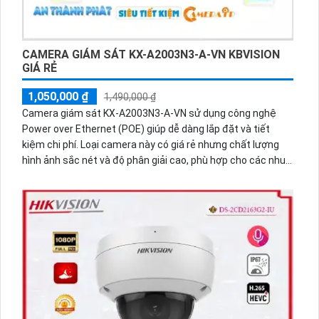
hiệu suất tốt, Trung Tâm Ghi Hình HD Anlog DH-XVR1B04-I-
VN là một sản phẩm đáng xem xét cho mọi nhu cầu quan
sát và bảo vệ an ninh.
CAMERA GIÁM SÁT KX-A2003N3-A-VN KBVISION
GIÁ RẺ
1,050,000 ₫
1,490,000 ₫
Camera giám sát KX-A2003N3-A-VN sử dụng công nghệ
Power over Ethernet (POE) giúp dễ dàng lắp đặt và tiết
kiệm chi phí. Loại camera này có giá rẻ nhưng chất lượng
hình ảnh sắc nét và độ phân giải cao, phù hợp cho các nhu
cầu giám sát gia đình và văn phòng.Camera giám sát công
nghệ tiên tiến với chip cảm biến kích thước 1/2.8, hạn chế
góc chết IP POE, thiết kế góc quay rộng ống kính 3.6mm KX-
A2003N3-A-VN. Hình ảnh sắc nét với chip CMOS, giám sát
ban đêm Hồng ngoại 80m, IP POE Digital. Chất lượng hình
ảnh Full HD 1080P 2.0 megapixel, phù hợp cho công trình
dân dụng. Xem và giám sát qua điện thoại nhanh chóng với
nén video H.265+/H.265/H.264+/H.264, hồng ngoại Smart IR
xa hơn ban đêm.