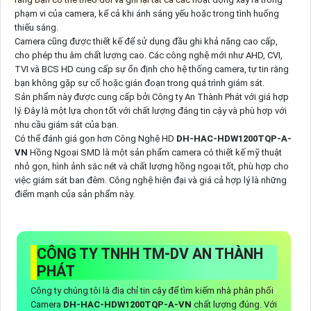
phạm vi của camera, kể cả khi ánh sáng yếu hoặc trong tình huống
thiếu sáng.
Camera cũng được thiết kế để sử dụng đầu ghi khả năng cao cấp,
cho phép thu âm chất lượng cao. Các công nghệ mới như AHD, CVI,
TVI và BCS HD cung cấp sự ổn định cho hệ thống camera, tự tin rằng
bạn không gặp sự cố hoặc gián đoạn trong quá trình giám sát.
Sản phẩm này được cung cấp bởi Công ty An Thành Phát với giá hợp
lý. Đây là một lựa chọn tốt với chất lượng đáng tin cậy và phù hợp với
nhu cầu giám sát của bạn.
Có thể đánh giá gọn hơn Công Nghệ HD
DH-HAC-HDW1200TQP-A-
VN
Hồng Ngoại SMD là một sản phẩm camera có thiết kế mỹ thuật
nhỏ gọn, hình ảnh sắc nét và chất lượng hồng ngoại tốt, phù hợp cho
việc giám sát ban đêm. Công nghệ hiện đại và giá cả hợp lý là những
điểm mạnh của sản phẩm này.
CÔNG TY TNHH TM-DV AN THÀNH
PHÁT
Công ty chúng tôi là địa chỉ tin cậy để tìm kiếm nhà phân phối
Camera
DH-HAC-HDW1200TQP-A-VN
chất lượng đúng. Với