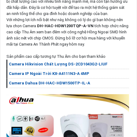
bị chất lượng cao với nhiều tính năng mạnh mẽ, mà còn tận hưởng ưu
đãi hấp dẫn. Đây là cơ hội tuyệt vời để tạo ra một hệ thống giám sát
an ninh tổng thể cho gia đình hoặc doanh nghiệp của bạn.
Với những lợi ích nổi bật như này, không có lý do gì bạn không nên
lựa chọn Camera
DH-HAC-HDW1200TQP-A-VN
tích hợp chức năng
cao cấp Thu Âm xem ban đêm với công nghệ Hồng Ngoại SMD hình
ảnh sắc nét với chip CMOS. Đừng bỏ lỡ cơ hội mua hàng với khuyến
mãi tại Camera An Thành Phát ngay hôm nay.
Sản phẩm cao cấp tương tự Thu Âm cho bạn tham khảo
Camera Hikvision Chất Lượng DS-2CD1043G2-LIUF
Camera IP Ngoài Trời KX-A4111N3-A 4MP
Camera Dahua DH-HAC-HDW1500TP-IL-A