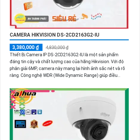
CAMERA HIKVISION DS-2CD2163G2-IU
3,380,000 ₫
4,830,000 ₫
Thiết Bị Camera IP DS-2CD2163G2-IU là một sản phẩm
đáng tin cậy và chất lượng cao của hãng Hikvision. Với độ
phân giải 6MP, camera này mang lại hình ảnh sắc nét và rõ
ràng. Công nghệ WDR (Wide Dynamic Range) giúp điều
chỉnh ánh sáng một cách tự động, tối ưu hóa hình ảnh trong
môi trường ánh sáng khắc nghiệt. Đặc biệt thiết bị còn tích
hợp các chức năng thông minh như phát hiện chuyển động,
nhận diện khuôn mặt và xác định hàng rào ảo. Với khả năng
chống nước và chống bụi, camera này phù hợp cho việc sử
dụng trong nhà và ngoài trời. Qua kết nối mạng, người dùng
có thể dễ dàng xem hình ảnh từ xa trên điện thoại di động
hoặc máy tính.