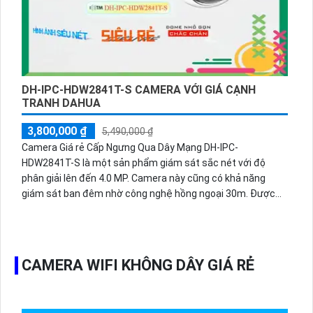
DH-IPC-HDW2841T-S CAMERA VỚI GIÁ CẠNH
TRANH DAHUA
3,800,000 ₫
5,490,000 ₫
Camera Giá rẻ Cấp Ngưng Qua Dây Mạng DH-IPC-
HDW2841T-S là một sản phẩm giám sát sắc nét với độ
phân giải lên đến 4.0 MP. Camera này cũng có khả năng
giám sát ban đêm nhờ công nghệ hồng ngoại 30m. Được
thiết kế dành riêng cho dự án dân dụng IP POE, camera DH-
IPC-HDW2841T-S mang lại hình ảnh sắc nét và sinh động.
Với chất lượng Starlight, camera này có thể cung cấp hình
ảnh rõ ràng ngay cả trong điều kiện ánh sáng yếu. Với thiết
CAMERA WIFI KHÔNG DÂY GIÁ RẺ
kế Dome Kim Loại, camera này còn được trang bị công
nghệ thu âm tiên tiến.