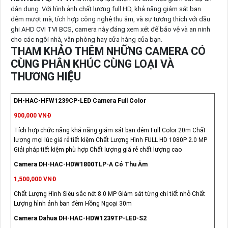
dân dụng. Với hình ảnh chất lượng full HD, khả năng giám sát ban
đêm mượt mà, tích hợp công nghệ thu âm, và sự tương thích với đầu
ghi AHD CVI TVI BCS, camera này đáng xem xét để bảo vệ và an ninh
cho các ngôi nhà, văn phòng hay cửa hàng của bạn.
THAM KHẢO THÊM NHỮNG CAMERA CÓ
CÙNG PHÂN KHÚC CÙNG LOẠI VÀ
THƯƠNG HIỆU
DH-HAC-HFW1239CP-LED Camera Full Color
900,000 VNĐ
Tích hợp chức năng khả năng giám sát ban đêm Full Color 20m Chất
lượng mọi lúc giá rẻ tiết kiệm Chất Lượng Hình FULL HD 1080P 2.0 MP
Giải pháp tiết kiệm phù hợp Chất lượng giá rẻ chất lượng cao
Camera DH-HAC-HDW1800TLP-A Có Thu Âm
1,500,000 VNĐ
Chất Lượng Hình Siêu sắc nét 8.0 MP Giám sát từng chi tiết nhỏ Chất
Lượng hình ảnh ban đêm Hồng Ngoại 30m
Camera Dahua DH-HAC-HDW1239TP-LED-S2