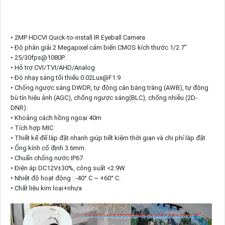
• 2MP HDCVI Quick-to-install IR Eyeball Camera
• Độ phân giải 2 Megapixel cảm biến CMOS kích thước 1/2.7”
• 25/30fps@1080P.
• Hỗ trợ CVI/TVI/AHD/Analog
• Độ nhạy sáng tối thiểu 0.02Lux@F1.9
• Chống ngược sáng DWDR, tự động cân bằng trắng (AWB), tự động
bù tín hiệu ảnh (AGC), chống ngược sáng(BLC), chống nhiễu (2D-
DNR).
• Khoảng cách hồng ngoại 40m
• Tích hợp MIC
• Thiết kế đế lắp đặt nhanh giúp tiết kiệm thời gian và chi phí lắp đặt
• Ống kính cố định 3.6mm.
• Chuẩn chống nước IP67
• Điện áp DC12V±30%, công suất <2.9W
• Nhiệt độ hoạt động : -40° C ~ +60° C.
• Chất liệu kim loại+nhựa