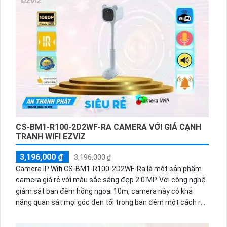
trung thực, camera hiển thị hình ảnh màu sắc trung thực và
rõ ràng hơn. Đặc biệt, với khả năng hồng ngoại 10m, camera
này cho phép quan sát trong điều kiện ánh sáng yếu hoặc
ban đêm, mang lại hình ảnh sắc nét và chi tiết.
CS-BM1-R100-2D2WF-RA CAMERA VỚI GIÁ CẠNH
TRANH WIFI EZVIZ
3,196,000 ₫
3,196,000 ₫
Camera IP Wifi CS-BM1-R100-2D2WF-Ra là một sản phẩm
camera giá rẻ với màu sắc sáng đẹp 2.0 MP. Với công nghệ
giám sát ban đêm hồng ngoại 10m, camera này có khả
năng quan sát mọi góc đen tối trong ban đêm một cách rõ
ràng.
Đặc biệt, công nghệ cập nhật mới nhất của camera là IP