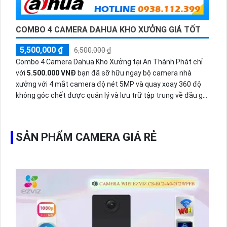
COMBO 4 CAMERA DAHUA KHO XƯỞNG GIÁ TỐT
5,500,000 ₫
6,500,000 ₫
Combo 4 Camera Dahua Kho Xưởng tại An Thành Phát chỉ
với
5.500.000 VNĐ
bạn đã sỡ hữu ngay bộ camera nhà
xưởng với 4 mắt camera độ nét 5MP và quay xoay 360 độ
không góc chết được quản lý và lưu trữ tập trung về đầu ghi
hình ổ cứng hỗ trợ xem qua tivi.
SẢN PHẨM CAMERA GIÁ RẺ