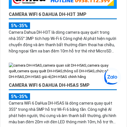
CAMERA WIFI 6 DAHUA DH-H3T 3MP
5%-35%
Camera Dahua DH-H3T là dòng camera quay quét trong
nhà 355° 3MP tích hợp Wi-Fi 6 Công nghệ AI phát hiện người
chuyển động và âm thanh bất thường đàm thoại hai chiều,
hồng ngoại tầm xa ban đêm 10m hỗ trợ thẻ nhớ MicroSD
256GB ONVIF và điều khiển từ xa qua ứng dụng DMSS.
CAMERA WIFI 6 DAHUA DH-H5AS 5MP
5%-35%
Camera WiFi 6 DaHua DH-H5AS là dòng camera quay quét
355° trong nhà 5MP hỗ trợ Wi-Fi 6 băng tần. Công nghệ AI
phát hiện người, thú cưng và âm thanh bất thường, ghi hình
màu ban đêm 20m với đèn LED thông minh 10m, hỗ trợ thẻ