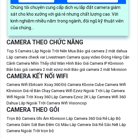
Chúng tôi chuyên cung cấp dịch vụ lắp đặt camera giám
sát cho kho xưởng với giá rẻ nhưng chất lượng cao. Với
kinh nghiệm nhiều năm trong ngành, đội ngũ kỹ thuật viên
của chúng...
CAMERA THEO CHỨC NĂNG
Top 5 Camera Lắp Ngoài Trời Nên Mua
Báo giá camera 2 mắt dahua
Lắp camera check var Livestream
Camera quay video Đóng Hàng Cận
Cảnh
Camera Nhìn Thấy chữ Màn Hình
Báo Giá Camera IP Kbvision
Bản báo giá camera 2 mắt ezviz mới
Báo giá camera 2 mắt hikvision
CAMERA KẾT NỐI WIFI
Camera Wifi Ebitcam Xoay 360 Độ
Camera Kbone Cube
Camera Wifi
Kbvision Giá rẻ Bán Chạy
Camera Wifi Ezviz Ngoài Trời
Lắp Camera
Wifi Ngoài Trời Xoay 360
Lắp Camera Ezviz 2K
Lắp Camera Wifi 360
Dahua Lắp Ngoài Trời
Camera Wifi Visioncop
CAMERA THEO GÓI
Trọn Bộ Camera Ghi Âm Kbvision
Lắp Camera 360 Giá Rẻ
Lắp Bộ
Camera Giám Sát Ban Đêm Có Màu
Lắp Camera Giá Rẻ Sắc Nét
Lắp
Camera Ngoài Trời trọn bộ