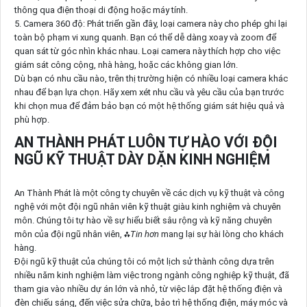
thông qua điện thoại di động hoặc máy tính.
5. Camera 360 độ: Phát triển gần đây, loại camera này cho phép ghi lại
toàn bộ phạm vi xung quanh. Bạn có thể dễ dàng xoay và zoom để
quan sát từ góc nhìn khác nhau. Loại camera này thích hợp cho việc
giám sát công cộng, nhà hàng, hoặc các không gian lớn.
Dù bạn có nhu cầu nào, trên thị trường hiện có nhiều loại camera khác
nhau để bạn lựa chọn. Hãy xem xét nhu cầu và yêu cầu của bạn trước
khi chọn mua để đảm bảo bạn có một hệ thống giám sát hiệu quả và
phù hợp.
AN THÀNH PHÁT LUÔN TỰ HÀO VỚI ĐỘI
NGŨ KỸ THUẬT DÀY DẶN KINH NGHIỆM
An Thành Phát là một công ty chuyên về các dịch vụ kỹ thuật và công
nghệ với một đội ngũ nhân viên kỹ thuật giàu kinh nghiệm và chuyên
môn. Chúng tôi tự hào về sự hiểu biết sâu rộng và kỹ năng chuyên
môn của đội ngũ nhân viên, ⁂
Tin hơn
mang lại sự hài lòng cho khách
hàng.
Đội ngũ kỹ thuật của chúng tôi có một lịch sử thành công dựa trên
nhiều năm kinh nghiệm làm việc trong ngành công nghiệp kỹ thuật, đã
tham gia vào nhiều dự án lớn và nhỏ, từ việc lắp đặt hệ thống điện và
đèn chiếu sáng, đến việc sửa chữa, bảo trì hệ thống điện, máy móc và