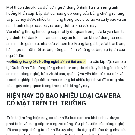
Một thách thức khác đối với người dùng ở Bình Tân là những tình
huống khẩn cấp. Lắp đặt camera giúp cung cấp bằng chứng rõ ràng
và phát huy được nhiều tính năng trong việc điều tra và xử lý các vụ tai
nạn, tranh chấp hoặc xảy ra xung đột tại khu vực này.
Với những thông tin cung cấp một lý do quan trọng nữa là yên tâm tại
gia đình. Cư dân Bình Tân cảm thấy an toàn hơn khi sử dụng camera
an ninh để giám sát nhà cửa và con trẻ. Mang lại giá trị vượt trội Đồng
hành tạo ra một môi trường sống an lành và tăng cường sự tự tin của
người dân.
📣
Những trang bị về công nghệ thì có thể xem
nhu cầu lắp đặt camera
tại Quận Bình Tân đang tăng nhanh chóng do nhiều yếu tố gắn liền với
an ninh, công nghệ, bảo vệ tài sản, quản lý và yên tâm của cư dân và
doanh nghiệp. Lắp đặt camera mang lại nhiều lợi ích và đáp ứng nhu
cầu ngày càng quan trọng trong xã hội ngày nay.
HIỆN NAY CÓ BAO NHIỀU LOẠI CAMERA
CÓ MẶT TRÊN THỊ TRƯỜNG
Trên thị trường hiện nay, có rất nhiều loại camera khác nhau được
phát triển và cung cấp cho người dùng. Sự phát triển của công nghệ
đã cho phép chúng ta có nhiều tùy chọn đa dạng để đáp ứng nhu cầu