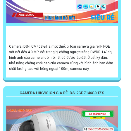
Camera iDS-TCM403-BI là một thiết bị loại camera giá rẻ IP POE
sắt nét đến 4.0 MP. Với trang bị chống ngược sáng DWDR 140db,
hình ảnh của camera luôn rõ nét dù được lắp đặt ở bất kỳ đâu.
Khả năng chống chói cao của camera cùng với hình ảnh ban đêm
chất lượng cao với hồng ngoại 100m, camera này
CAMERA HIKVISION GIÁ RẺ IDS-2CD7146G0-IZS