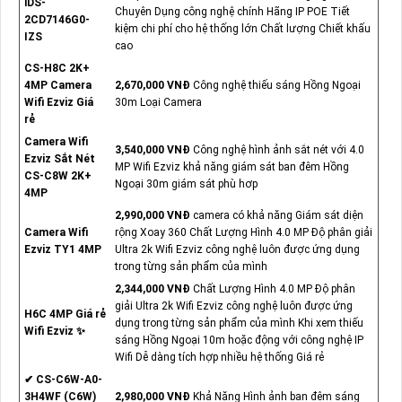
iDS-
Chuyên Dụng công nghệ chính Hãng IP POE Tiết
2CD7146G0-
kiệm chi phí cho hệ thống lớn Chất lượng Chiết khấu
IZS
cao
CS-H8C 2K+
4MP Camera
2,670,000 VNĐ
Công nghệ thiếu sáng Hồng Ngoại
Wifi Ezviz Giá
30m Loại Camera
rẻ
Camera Wifi
3,540,000 VNĐ
Công nghệ hình ảnh sắt nét với 4.0
Ezviz Sắt Nét
MP Wifi Ezviz khả năng giám sát ban đêm Hồng
CS-C8W 2K+
Ngoại 30m giám sát phù hơp
4MP
2,990,000 VNĐ
camera có khả năng Giám sát diện
Camera Wifi
rộng Xoay 360 Chất Lượng Hình 4.0 MP Độ phân giải
Ezviz TY1 4MP
Ultra 2k Wifi Ezviz công nghệ luôn được ứng dụng
trong từng sản phẩm của mình
2,344,000 VNĐ
Chất Lượng Hình 4.0 MP Độ phân
giải Ultra 2k Wifi Ezviz công nghệ luôn được ứng
H6C 4MP Giá rẻ
dụng trong từng sản phẩm của mình Khi xem thiếu
Wifi Ezviz ✨
sáng Hồng Ngoại 10m hoặc động với công nghệ IP
Wifi Dễ dàng tích hợp nhiều hệ thống Giá rẻ
✔ CS-C6W-A0-
3H4WF (C6W)
2,980,000 VNĐ
Khả Năng Hình ảnh ban đêm sáng