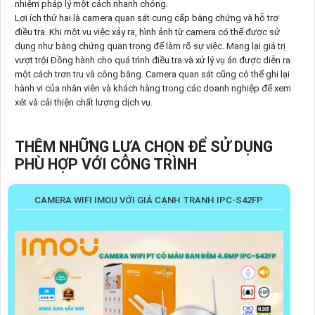
nhiệm pháp lý một cách nhanh chóng.
Lợi ích thứ hai là camera quan sát cung cấp bằng chứng và hỗ trợ
điều tra. Khi một vụ việc xảy ra, hình ảnh từ camera có thể được sử
dụng như bằng chứng quan trọng để làm rõ sự việc. Mang lại giá trị
vượt trội Đồng hành cho quá trình điều tra và xử lý vụ án được diễn ra
một cách trơn tru và công bằng. Camera quan sát cũng có thể ghi lại
hành vi của nhân viên và khách hàng trong các doanh nghiệp để xem
xét và cải thiện chất lượng dịch vụ.
THÊM NHỮNG LỰA CHỌN ĐỂ SỬ DỤNG
PHÙ HỢP VỚI CÔNG TRÌNH
CAMERA WIFI IMOU VỚI GIÁ CẠNH TRANH IPC-S42FP