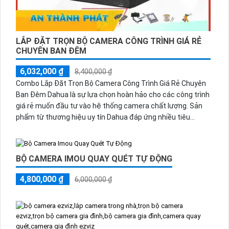
LẮP ĐẶT TRỌN BỘ CAMERA CÔNG TRÌNH GIÁ RẺ
CHUYÊN BAN ĐÊM
6,032,000 ₫
8,400,000 ₫
Combo Lắp Đặt Trọn Bộ Camera Công Trình Giá Rẻ Chuyên
Ban Đêm Dahua là sự lựa chọn hoàn hảo cho các công trình
giá rẻ muốn đầu tư vào hệ thống camera chất lượng. Sản
phẩm từ thương hiệu uy tín Dahua đáp ứng nhiều tiêu
chuẩn về mỹ thuật và chức năng vượt trội
BỘ CAMERA IMOU QUAY QUÉT TỰ ĐỘNG
4,800,000 ₫
6,000,000 ₫