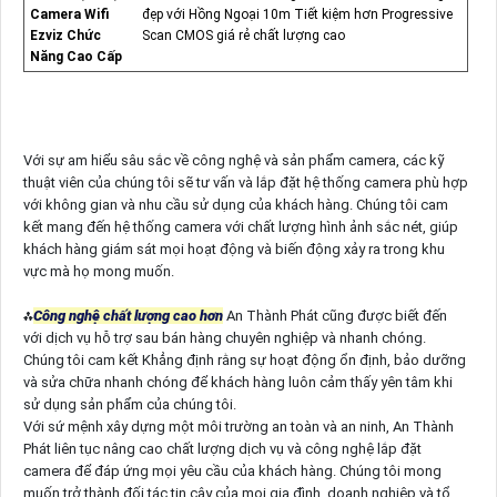
Camera Wifi
đẹp với Hồng Ngoại 10m Tiết kiệm hơn Progressive
Ezviz Chức
Scan CMOS giá rẻ chất lượng cao
Năng Cao Cấp
Với sự am hiểu sâu sắc về công nghệ và sản phẩm camera, các kỹ
thuật viên của chúng tôi sẽ tư vấn và lắp đặt hệ thống camera phù hợp
với không gian và nhu cầu sử dụng của khách hàng. Chúng tôi cam
kết mang đến hệ thống camera với chất lượng hình ảnh sắc nét, giúp
khách hàng giám sát mọi hoạt động và biến động xảy ra trong khu
vực mà họ mong muốn.
⁂
Công nghệ chất lượng cao hơn
An Thành Phát cũng được biết đến
với dịch vụ hỗ trợ sau bán hàng chuyên nghiệp và nhanh chóng.
Chúng tôi cam kết Khẳng định rằng sự hoạt động ổn định, bảo dưỡng
và sửa chữa nhanh chóng để khách hàng luôn cảm thấy yên tâm khi
sử dụng sản phẩm của chúng tôi.
Với sứ mệnh xây dựng một môi trường an toàn và an ninh, An Thành
Phát liên tục nâng cao chất lượng dịch vụ và công nghệ lắp đặt
camera để đáp ứng mọi yêu cầu của khách hàng. Chúng tôi mong
muốn trở thành đối tác tin cậy của mọi gia đình, doanh nghiệp và tổ