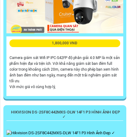
1,800,000 VNĐ
Camera giám sát Wifi IP IPC-S42FP độ phân giải 4.0 MP là một sản
phẩm hiện đại và tiện ích. Với khả năng giám sát ban đêm full
color trong khoảng cách 20m, camera này cho phép bạn xem hình
ảnh ban đêm như ban ngày, mang đến một trải nghiệm giám sát
tối ưu.
Với mức giá vô cùng hợp lý,
HIKVISION DS-2SF8C442MXS-DLW 14F1 P3 HÌNH ẢNH ĐẸP
✓