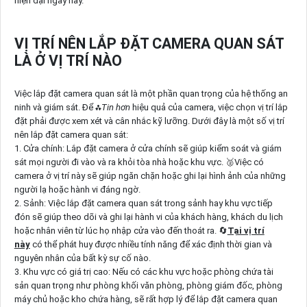
hiện đại ngày nay.
VỊ TRÍ NÊN LẮP ĐẶT CAMERA QUAN SÁT
LÀ Ở VỊ TRÍ NÀO
Việc lắp đặt camera quan sát là một phần quan trọng của hệ thống an
ninh và giám sát. Để ⁂
Tin hơn
hiệu quả của camera, việc chọn vị trí lắp
đặt phải được xem xét và cân nhắc kỹ lưỡng. Dưới đây là một số vị trí
nên lắp đặt camera quan sát:
1. Cửa chính: Lắp đặt camera ở cửa chính sẽ giúp kiểm soát và giám
sát mọi người đi vào và ra khỏi tòa nhà hoặc khu vực. ️🥈Việc có
camera ở vị trí này sẽ giúp ngăn chặn hoặc ghi lại hình ảnh của những
người lạ hoặc hành vi đáng ngờ.
2. Sảnh: Việc lắp đặt camera quan sát trong sảnh hay khu vực tiếp
đón sẽ giúp theo dõi và ghi lại hành vi của khách hàng, khách du lịch
hoặc nhân viên từ lúc họ nhập cửa vào đến thoát ra. 🔄
Tại vị trí
này
có thể phát huy được nhiều tính năng để xác định thời gian và
nguyên nhân của bất kỳ sự cố nào.
3. Khu vực có giá trị cao: Nếu có các khu vực hoặc phòng chứa tài
sản quan trọng như phòng khối văn phòng, phòng giám đốc, phòng
máy chủ hoặc kho chứa hàng, sẽ rất hợp lý để lắp đặt camera quan