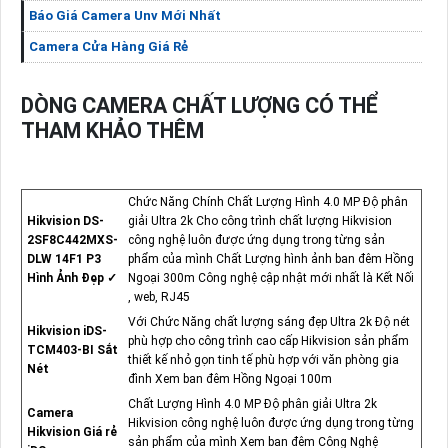
Báo Giá Camera Unv Mới Nhất
Camera Cửa Hàng Giá Rẻ
DÒNG CAMERA CHẤT LƯỢNG CÓ THỂ
THAM KHẢO THÊM
Chức Năng Chính Chất Lượng Hình 4.0 MP Độ phân
Hikvision DS-
giải Ultra 2k Cho công trình chất lượng Hikvision
2SF8C442MXS-
công nghệ luôn được ứng dụng trong từng sản
DLW 14F1 P3
phẩm của mình Chất Lượng hình ảnh ban đêm Hồng
Hình Ảnh Đẹp ✓
Ngoại 300m Công nghệ cập nhật mới nhất là Kết Nối
, web, RJ45
Với Chức Năng chất lượng sáng đẹp Ultra 2k Độ nét
Hikvision iDS-
phù hợp cho công trình cao cấp Hikvision sản phẩm
TCM403-BI Sắt
thiết kế nhỏ gọn tinh tế phù hợp với văn phòng gia
Nét
đình Xem ban đêm Hồng Ngoại 100m
Chất Lượng Hình 4.0 MP Độ phân giải Ultra 2k
Camera
Hikvision công nghệ luôn được ứng dụng trong từng
Hikvision Giá rẻ
sản phẩm của mình Xem ban đêm Công Nghệ