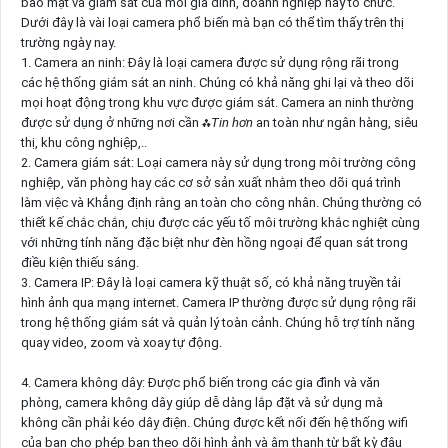
bảo mật và giám sát của mỗi gia đình, doanh nghiệp hay tổ chức.
Dưới đây là vài loại camera phổ biến mà bạn có thể tìm thấy trên thị
trường ngày nay.
1. Camera an ninh: Đây là loại camera được sử dụng rộng rãi trong
các hệ thống giám sát an ninh. Chúng có khả năng ghi lại và theo dõi
mọi hoạt động trong khu vực được giám sát. Camera an ninh thường
được sử dụng ở những nơi cần ⁂
Tin hơn
an toàn như ngân hàng, siêu
thị, khu công nghiệp,..
2. Camera giám sát: Loại camera này sử dụng trong môi trường công
nghiệp, văn phòng hay các cơ sở sản xuất nhằm theo dõi quá trình
làm việc và Khẳng định rằng an toàn cho công nhân. Chúng thường có
thiết kế chắc chắn, chịu được các yếu tố môi trường khắc nghiệt cùng
với những tính năng đặc biệt như đèn hồng ngoại để quan sát trong
điều kiện thiếu sáng.
3. Camera IP: Đây là loại camera kỹ thuật số, có khả năng truyền tải
hình ảnh qua mạng internet. Camera IP thường được sử dụng rộng rãi
trong hệ thống giám sát và quản lý toàn cảnh. Chúng hỗ trợ tính năng
quay video, zoom và xoay tự động.
4. Camera không dây: Được phổ biến trong các gia đình và văn
phòng, camera không dây giúp dễ dàng lắp đặt và sử dụng mà
không cần phải kéo dây điện. Chúng được kết nối đến hệ thống wifi
của bạn cho phép bạn theo dõi hình ảnh và âm thanh từ bất kỳ đâu