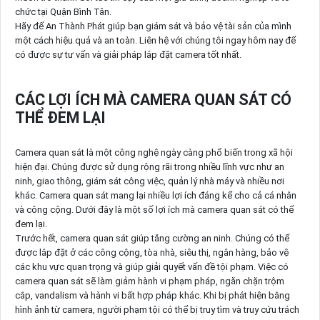
chức tại Quận Bình Tân.
Hãy để An Thành Phát giúp bạn giám sát và bảo vệ tài sản của mình
một cách hiệu quả và an toàn. Liên hệ với chúng tôi ngay hôm nay để
có được sự tư vấn và giải pháp lắp đặt camera tốt nhất.
CÁC LỢI ÍCH MÀ CAMERA QUAN SÁT CÓ
THỂ ĐEM LẠI
Camera quan sát là một công nghệ ngày càng phổ biến trong xã hội
hiện đại. Chúng được sử dụng rộng rãi trong nhiều lĩnh vực như an
ninh, giao thông, giám sát công việc, quản lý nhà máy và nhiều nơi
khác. Camera quan sát mang lại nhiều lợi ích đáng kể cho cả cá nhân
và công cộng. Dưới đây là một số lợi ích mà camera quan sát có thể
đem lại.
Trước hết, camera quan sát giúp tăng cường an ninh. Chúng có thể
được lắp đặt ở các công cộng, tòa nhà, siêu thị, ngân hàng, bảo vệ
các khu vực quan trọng và giúp giải quyết vấn đề tội phạm. Việc có
camera quan sát sẽ làm giảm hành vi phạm pháp, ngăn chặn trộm
cắp, vandalism và hành vi bất hợp pháp khác. Khi bị phát hiện bằng
hình ảnh từ camera, người phạm tội có thể bị truy tìm và truy cứu trách