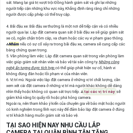
sát. Mang lại giá trị vượt trội Đồng hành giám sát và ghi lại những
người tiếp cận những khu vực này, Khẳng định rằng rằng chỉ những
người được cấp phép có thể truy cập.
4. Bãi đậu xe: Bãi đậu xe thường là một nơi dễ tiếp cận và có nhiều
người qua lại. Lắp đặt camera quan sát ở bãi đậu xe sẽ giúp giám sát
xe cộ, ngăn chặn trộm cắp, va chạm hoặc các vụ vi phạm giao thông.
⁂
Nhằm
nếu có sự cố xảy ra trong bãi đậu xe, camera sẽ cung cấp các
bằng chứng quan trọng.
5. Văn phòng làm việc: Lắp đặt camera quan sát trong văn phòng làm
việc giúp giám sát nhân viên và bảo vệ tài sản công ty.
Những công
nghệ ấn tượng được tích hợp
có thể giúp phát hiện sự cố, hành vi
không đúng đắn hoặc lỗi phạm vi của nhân viên.
6. Vị trí mù: Ngoài việc lắp đặt camera ở những vị trí chất lượng, cần
xem xét cài đặt camera ở những vị trí mà người khác không dễ dàng
nhìn thấy hoặc không có quan sát trực tiếp. ⁂
tại các vị trí này
sẽ
giảm khả năng bị quấy rối hoặc phá hỏng camera.
Ngoài ra, nên tham khảo ý kiến của chuyên gia về bảo mật hoặc người
có kinh nghiệm trong lĩnh vực này để đảm bảo lắp đặt camera ở đúng
vị trí khách hàng muốn giám sát và bảo vệ.
TẠI SAO HIỆN NAY NHU CẦU LẮP
CAMERA TẠI QUẬN BÌNH TÂN TĂNG