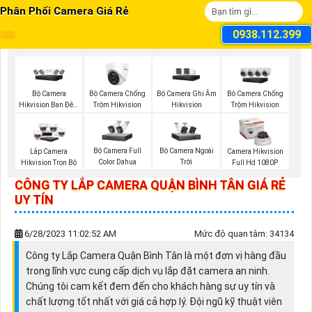
Phân Phối Camera Giá Rẻ
0938.112.399
Bộ Camera
Bộ Camera Chống
Bộ Camera Ghi Âm
Bô Camera Chống
Hikvision Ban Đêm
Trộm Hikvision
Hikvision
Trộm Hikvision
Có Màu
Bộ Camera Full
Bộ Camera Ngoài
Lắp Camera
Camera Hikvision
Color Dahua
Trời
Hikvision Trọn Bộ
Full Hd 1080P
CÔNG TY LẮP CAMERA QUẬN BÌNH TÂN GIÁ RẺ
UY TÍN
6/28/2023 11:02:52 AM
Mức độ quan tâm: 34134
Công ty Lắp Camera Quận Bình Tân là một đơn vị hàng đầu
trong lĩnh vực cung cấp dịch vụ lắp đặt camera an ninh.
Chúng tôi cam kết đem đến cho khách hàng sự uy tín và
chất lượng tốt nhất với giá cả hợp lý. Đội ngũ kỹ thuật viên