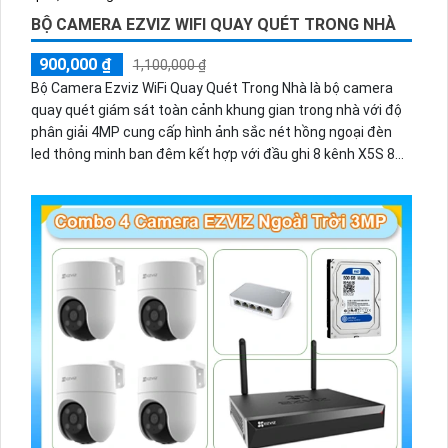
BỘ CAMERA EZVIZ WIFI QUAY QUÉT TRONG NHÀ
900,000 ₫
1,100,000 ₫
Bộ Camera Ezviz WiFi Quay Quét Trong Nhà là bộ camera
quay quét giám sát toàn cảnh khung gian trong nhà với độ
phân giải 4MP cung cấp hình ảnh sắc nét hồng ngoại đèn
led thông minh ban đêm kết hợp với đầu ghi 8 kênh X5S 8W
và ổ cứng 500GB giúp lưu trũ dữ liệu lâu dài