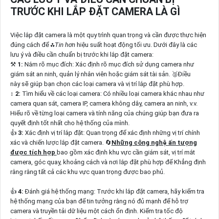
TRƯỚC KHI LẮP ĐẶT CAMERA LÀ GÌ
Việc lắp đặt camera là một quy trình quan trọng và cần được thực hiện
đúng cách để ⁂
Tin hơn
hiệu suất hoạt động tối ưu. Dưới đây là các
lưu ý và điều cần chuẩn bị trước khi lắp đặt camera:
⚒
1:
Nắm rõ mục đích: Xác định rõ mục đích sử dụng camera như
giám sát an ninh, quản lý nhân viên hoặc giám sát tài sản. ️🥈Điều
này sẽ giúp bạn chọn các loại camera và vị trí lắp đặt phù hợp.
↕️
2:
Tìm hiểu về các loại camera: Có nhiều loại camera khác nhau như
camera quan sát, camera IP, camera không dây, camera an ninh, v.v.
Hiểu rõ về từng loại camera và tính năng của chúng giúp bạn đưa ra
quyết định tốt nhất cho hệ thống của mình.
👍
3:
Xác định vị trí lắp đặt: Quan trọng để xác định những vị trí chính
xác và chiến lược lắp đặt camera. 🔄
Những công nghệ ấn tượng
được tích hợp
bao gồm xác định khu vực cần giám sát, vị trí mắt
camera, góc quay, khoảng cách và nơi lắp đặt phù hợp để Khẳng định
rằng rằng tất cả các khu vực quan trọng được bao phủ.
👍
4:
Đánh giá hệ thống mạng: Trước khi lắp đặt camera, hãy kiểm tra
hệ thống mạng của bạn để tin tưởng rằng nó đủ mạnh để hỗ trợ
camera và truyền tải dữ liệu một cách ổn định. Kiểm tra tốc độ