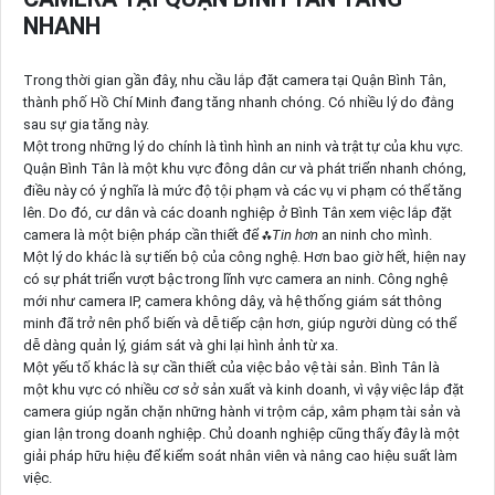
NHANH
Trong thời gian gần đây, nhu cầu lắp đặt camera tại Quận Bình Tân,
thành phố Hồ Chí Minh đang tăng nhanh chóng. Có nhiều lý do đằng
sau sự gia tăng này.
Một trong những lý do chính là tình hình an ninh và trật tự của khu vực.
Quận Bình Tân là một khu vực đông dân cư và phát triển nhanh chóng,
điều này có ý nghĩa là mức độ tội phạm và các vụ vi phạm có thể tăng
lên. Do đó, cư dân và các doanh nghiệp ở Bình Tân xem việc lắp đặt
camera là một biện pháp cần thiết để ⁂
Tin hơn
an ninh cho mình.
Một lý do khác là sự tiến bộ của công nghệ. Hơn bao giờ hết, hiện nay
có sự phát triển vượt bậc trong lĩnh vực camera an ninh. Công nghệ
mới như camera IP, camera không dây, và hệ thống giám sát thông
minh đã trở nên phổ biến và dễ tiếp cận hơn, giúp người dùng có thể
dễ dàng quản lý, giám sát và ghi lại hình ảnh từ xa.
Một yếu tố khác là sự cần thiết của việc bảo vệ tài sản. Bình Tân là
một khu vực có nhiều cơ sở sản xuất và kinh doanh, vì vậy việc lắp đặt
camera giúp ngăn chặn những hành vi trộm cắp, xâm phạm tài sản và
gian lận trong doanh nghiệp. Chủ doanh nghiệp cũng thấy đây là một
giải pháp hữu hiệu để kiểm soát nhân viên và nâng cao hiệu suất làm
việc.