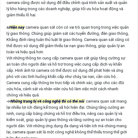
camera cũng được sử dụng để điều chỉnh quá trình sản xuất và quản
lý kho hàng trong các doanh nghiệp, giúp tối ưu hóa hoạt động và
giảm thiểu lỗ hại.
⁂
Hiện nay
camera quan sát còn có vai trò quan trọng trong việc quản
lý giao thông. Chúng giúp giám sát các tuyến đường, đèn giao thông,
Khẳng định rằng tuân thủ luật lệ giao thông. Camera quan sát cũng có
thể được sử dụng để giảm thiểu tai nạn giao thông, giúp quản lý an
toàn và hiệu quả hơn.
Với những thông tin cung cấp camera quan sát giúp tăng cường sự
an toàn cho người dân và hỗ trợ trong việc cung cấp dịch vụ khẩn
cấp. Hình ảnh từ camera có thể được sử dụng để phát hiện và ứng
phó với các tình huống khẩn cấp như cháy, tai nạn, cần cứu hộ...
Camera cung cấp thông tin trực tiếp và chính xác, giúp cho các đội
cứu hỏa, cảnh sát và nhân viên cứu hộ làm việc một cách nhanh
chóng và hiệu quả.
📣
Những trang bị về công nghệ thì có thể nói
camera quan sát mang
lại nhiều lợi ích đáng kể trong xã hội hiện đại. Chúng tăng cường an
ninh, cung cấp bằng chứng và hỗ trợ điều tra, nâng cao quản lý và
kiểm soát, giúp quản lý giao thông và tăng cường sự an toàn cho
người dân. Với những ứng dụng đa dạng và tiện ích mà chúng mang
lại, camera quan sát là một công nghệ không thể thiếu trong thế giới