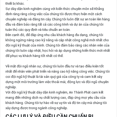
thiết bị khác.
Sự dày dặn kinh nghiệm cùng với kiến thức chuyên môn sẽ Khẳng
định rằng rằng công việc của chúng tôi được thực hiện một cách
chuyên nghiệp và đáng tin cậy. Chúng tôi luôn đặt sự an toàn lên hàng
đầu và đảm bảo rằng tất cả các công trình và dự án của chúng tôi
tuân thủ các quy định và tiêu chuẩn an toàn.
Bên cạnh đó, để đáp ứng nhu cầu khách hàng đa dạng, chúng tôi
không ngừng nâng cao kỹ năng và cập nhật công nghệ mới nhất cho
đội ngũ kỹ thuật của mình. Chúng tôi đảm bảo rằng các nhân viên của
chúng tôi luôn cập nhật, học hỏi và áp dụng những kiến thức mới nhất
để phục vụ khách hàng tốt nhất có thể.
Về mặt đội ngũ nhân sự, chúng tôi luôn đầu tư và tạo điều kiện tốt
nhất để nhân viên phát triển và nâng cao kỹ năng công việc. Chúng tôi
coi đội ngũ kỹ thuật là tài sản quý giá của công ty và cam kết xây
dựng một môi trường làm việc thoải mái, động lực và đội ngũ chuyên
nghiệp.
Với đội ngũ kỹ thuật dày dặn kinh nghiệm, An Thành Phát cam kết
mang đến những dịch vụ chất lượng cao, đáp ứng mọi yêu cầu của
khách hàng. Chúng tôi tự hào về sự uy tín và độ tin cậy mà chúng tôi
xây dựng được trong ngành công nghiệp.
CÁC LƯU Ý VÀ ĐIỀU CẦN CHUẨN BỊ