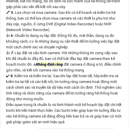
Internet, kết nối mạng, độ ổn định và sức mạnh của hệ thống để tránh
gặp phải các vấn đề kết nối sau này.
🖍
5:
Lựa chọn và mua camera: Sau khi có kế hoạch và kiểm tra hệ
thống, bạn có thể lựa chọn mua camera và các thiết bị phụ trợ như
dây cáp, nguồn, ổ cứng DVR (Digital Video Recorder) hoặc NVR
(Network Video Recorder).
👍
6:
Chuẩn bị dụng cụ lắp đặt: Đồng hồ đo, mắt thần, dụng cụ đo
khoảng cách, v.v. là những dụng cụ cần thiết để tin tưởng việc lắp đặt
một cách chính xác và chuyên nghiệp.
👍
7:
Lắp đặt và cấu hình camera: Với những thông tin cung cấp sau
khi đã chuẩn bị đầy đủ, bạn có thể bắt đầu lắp đặt camera theo kế
hoạch trước đó. ⁂
Khẳng định rằng
đặt camera ở đúng vị trí, điều chỉnh
góc nhìn, và kết nối camera vào hệ thống mạng.
✔️
8:
Kiểm tra và kiểm tra lại: Sau khi lắp đặt hoàn tất, hãy kiểm tra và
kiểm tra lại tất cả các kết nối, tin tưởng rằng camera hoạt động một
cách chính xác và truyền tải dữ liệu một cách ổn định. Thử nghiệm các
tính năng và chức năng của camera để tin tưởng rằng hệ thống hoạt
động như mong muốn.
Điều quan trọng là chuẩn bị và hình thành một kế hoạch lắp đặt chi tiết
trước khi tiến hành thực hiện. Các bước trên giúp bạn tin tưởng đầu tư
vào hệ thống camera sẽ đáng đồng tiền bạn bỏ ra và giúp bạn có một
giải pháp giám sát an ninh hiệu quả.