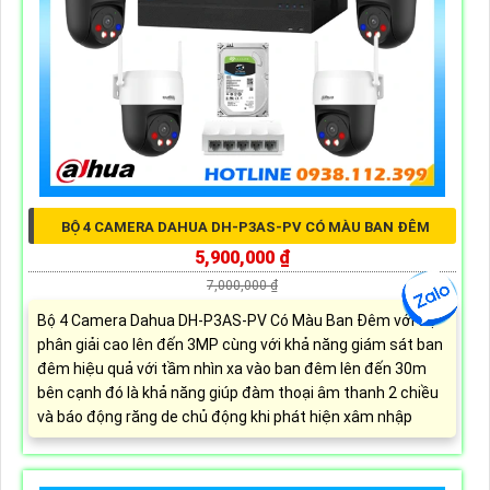
BỘ 4 CAMERA DAHUA DH-P3AS-PV CÓ MÀU BAN ĐÊM
5,900,000 ₫
7,000,000 ₫
Bộ 4 Camera Dahua DH-P3AS-PV Có Màu Ban Đêm với độ
phân giải cao lên đến 3MP cùng với khả năng giám sát ban
đêm hiệu quả với tầm nhìn xa vào ban đêm lên đến 30m
bên cạnh đó là khả năng giúp đàm thoại âm thanh 2 chiều
và báo động răng de chủ động khi phát hiện xâm nhập