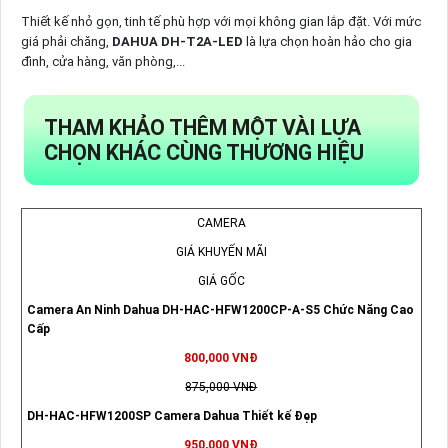
Thiết kế nhỏ gọn, tinh tế phù hợp với mọi không gian lắp đặt. Với mức
giá phải chăng,
DAHUA DH-T2A-LED
là lựa chọn hoàn hảo cho gia
đình, cửa hàng, văn phòng,...
THAM KHẢO THÊM MỘT VÀI LỰA
CHỌN KHÁC CÙNG THƯƠNG HIỆU
CAMERA
GIÁ KHUYẾN MÃI
GIÁ GỐC
Camera An Ninh Dahua DH-HAC-HFW1200CP-A-S5 Chức Năng Cao
Cấp
800,000 VNĐ
875,000 VNĐ
DH-HAC-HFW1200SP Camera Dahua Thiết kế Đẹp
950,000 VNĐ