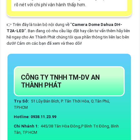
rõ nét với chi phí vận hành thấp hơn.
👉 Trên đây là toàn bộ nội dung về "
Camera Dome Dahua DH-
T2A-LED
". Bạn đang có nhu cầu lắp đặt hay cần tư vấn thêm hãy liên
hệ ngay cho An Thành Phát chúng tôi qua phần thông tin liên lạc bên
dưới! Cảm ơn các bạn đã xem và theo dõi!
CÔNG TY TNHH TM-DV AN
THÀNH PHÁT
Trụ Sở:
51 Lũy Bán Bích, P. Tân Thới Hòa, Q.Tân Phú,
TP.HCM
Hotline: 0938.11.23.99
Chi Nhánh 1:
445/38 Tân Hòa Đông,P Bình Trị Đông, Bình
Tân, TP HCM