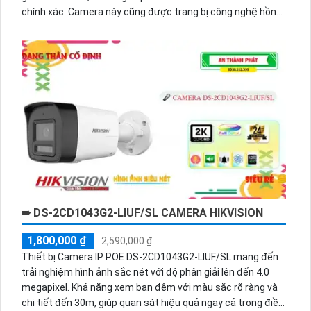
chính xác. Camera này cũng được trang bị công nghệ hồng
ngoại thông minh giúp quan sát trong môi trường tối. Đặc
biệt, DS-2CD1027G2-L có khả năng chống nước và chống
bụi IP67, cho phép hoạt động hiệu quả trong bất kỳ điều
kiện ngoại vi nào. Với khả năng ghi hình 24/7 và khả năng kết
nối mạng, nó là lựa chọn hoàn hảo cho việc bảo vệ và giám
sát tổ chức, nhà ở và doanh nghiệp.
➠ DS-2CD1043G2-LIUF/SL CAMERA HIKVISION
1,800,000 ₫
2,590,000 ₫
Thiết bị Camera IP POE DS-2CD1043G2-LIUF/SL mang đến
trải nghiệm hình ảnh sắc nét với độ phân giải lên đến 4.0
megapixel. Khả năng xem ban đêm với màu sắc rõ ràng và
chi tiết đến 30m, giúp quan sát hiệu quả ngay cả trong điều