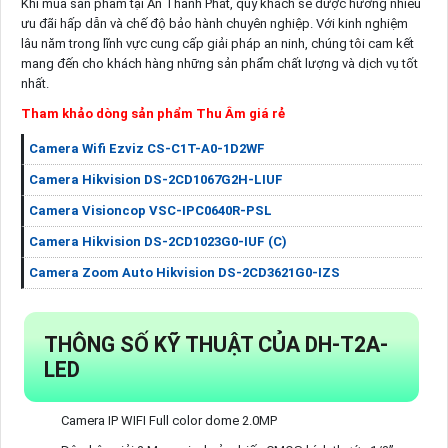
Khi mua sản phẩm tại An Thành Phát, quý khách sẽ được hưởng nhiều
ưu đãi hấp dẫn và chế độ bảo hành chuyên nghiệp. Với kinh nghiệm
lâu năm trong lĩnh vực cung cấp giải pháp an ninh, chúng tôi cam kết
mang đến cho khách hàng những sản phẩm chất lượng và dịch vụ tốt
nhất.
Tham khảo dòng sản phẩm Thu Âm giá rẻ
Camera Wifi Ezviz CS-C1T-A0-1D2WF
Camera Hikvision DS-2CD1067G2H-LIUF
Camera Visioncop VSC-IPC0640R-PSL
Camera Hikvision DS-2CD1023G0-IUF (C)
Camera Zoom Auto Hikvision DS-2CD3621G0-IZS
THÔNG SỐ KỸ THUẬT CỦA DH-T2A-
LED
Camera IP WIFI Full color dome 2.0MP