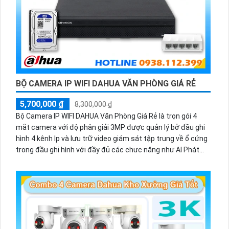
BỘ CAMERA IP WIFI DAHUA VĂN PHÒNG GIÁ RẺ
5,700,000 ₫
8,300,000 ₫
Bộ Camera IP WIFI DAHUA Văn Phòng Giá Rẻ là trọn gói 4
mắt camera với độ phân giải 3MP được quản lý bở đầu ghi
hình 4 kênh Ip và lưu trữ video giám sát tập trung về ổ cứng
trong đầu ghi hình với đầy đủ các chưc năng như AI Phát
hiện chuyển động, đàm thoại âm thanh 2 chiều và giám sát
có màu vào ban đêm