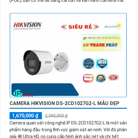
(POE), bạn có thể dễ dàng cài đặt và vận hành camera mà
không cần sử dụng dây điện riêng. Độ phân giải cao 2MP
giúp bạn có được hình ảnh sắc nét và chi tiết. Thiết kế chắc
chắn và chống nước giúp camera hoạt động ổn định trong
mọi điều kiện thời tiết. Hơn nữa, tích hợp hồng ngoại cho
phép bạn quan sát trong điều kiện ánh sáng yếu và đảm
bảo an ninh 24/7. Sản phẩm này đáng để đầu tư cho hệ
thống camera an ninh của bạn.
CAMERA HIKVISION DS-2CD1027G2-L MẪU ĐẸP
1,670,000 ₫
2,390,000 ₫
Camera quan sát công nghệ IP DS-2CD1027G2-L là một sản
phẩm hàng đầu trong lĩnh vực giám sát an ninh. Với độ phân
giải 4K Ultra HD, nó cung cấp hình ảnh sắc nét và chi tiết