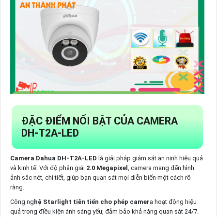
ĐẶC ĐIỂM NỔI BẬT CỦA CAMERA
DH-T2A-LED
Camera Dahua DH-T2A-LED
là giải pháp giám sát an ninh hiệu quả
và kinh tế. Với độ phân giải
2.0 Megapixel
, camera mang đến hình
ảnh sắc nét, chi tiết, giúp bạn quan sát mọi diễn biến một cách rõ
ràng.
Công ng
hệ Starlight tiên tiến cho phép camer
a hoạt động hiệu
quả trong điều kiện ánh sáng yếu, đảm bảo khả năng quan sát 24/7.