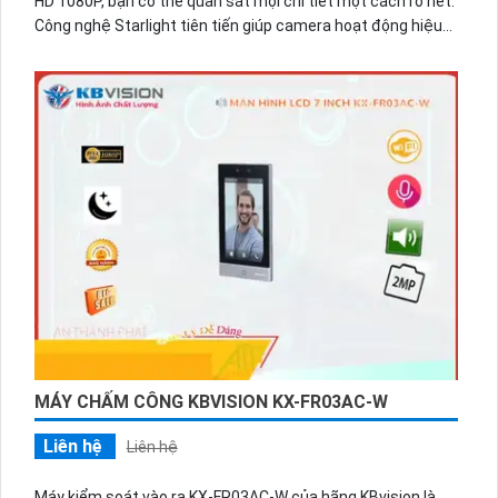
HD 1080P, bạn có thể quan sát mọi chi tiết một cách rõ nét.
Công nghệ Starlight tiên tiến giúp camera hoạt động hiệu
quả cả trong điều kiện thiếu sáng, mang đến những hình
ảnh sắc nét và chi tiết.
MÁY CHẤM CÔNG KBVISION KX-FR03AC-W
Liên hệ
Liên hệ
Máy kiểm soát vào ra KX-FR03AC-W của hãng KBvision là