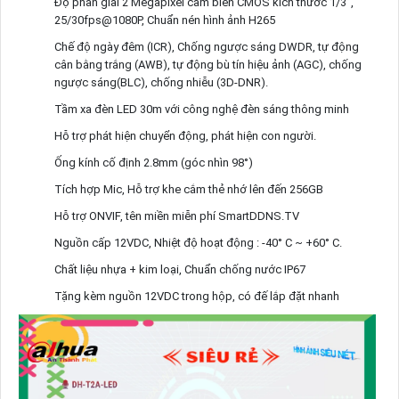
Độ phân giải 2 Megapixel cảm biến CMOS kích thước 1/3”,
25/30fps@1080P, Chuẩn nén hình ảnh H265
Chế độ ngày đêm (ICR), Chống ngược sáng DWDR, tự động
cân bằng trắng (AWB), tự động bù tín hiệu ảnh (AGC), chống
ngược sáng(BLC), chống nhiễu (3D-DNR).
Tầm xa đèn LED 30m với công nghệ đèn sáng thông minh
Hỗ trợ phát hiện chuyển động, phát hiện con người.
Ống kính cố định 2.8mm (góc nhìn 98°)
Tích hợp Mic, Hỗ trợ khe cắm thẻ nhớ lên đến 256GB
Hỗ trợ ONVIF, tên miền miễn phí SmartDDNS.TV
Nguồn cấp 12VDC, Nhiệt độ hoạt động : -40° C ~ +60° C.
Chất liệu nhựa + kim loại, Chuẩn chống nước IP67
Tặng kèm nguồn 12VDC trong hộp, có đế lắp đặt nhanh