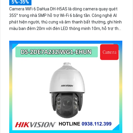
5%-35%
Camera WiFi 6 DaHua DH-H5AS là dòng camera quay quét
355° trong nhà 5MP hỗ trợ Wi-Fi 6 băng tần. Công nghệ AI
phát hiện người, thú cưng và âm thanh bất thường, ghi hình
màu ban đêm 20m với đèn LED thông minh 10m, hỗ trợ thẻ
nhớ 256GB và quản lý từ xa qua ứng dụng DMSS,