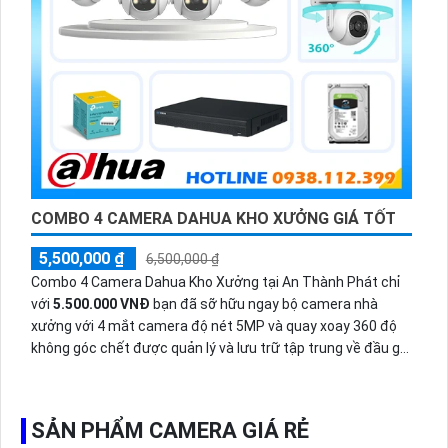
COMBO 4 CAMERA DAHUA KHO XƯỞNG GIÁ TỐT
5,500,000 ₫
6,500,000 ₫
Combo 4 Camera Dahua Kho Xưởng tại An Thành Phát chỉ
với
5.500.000 VNĐ
bạn đã sỡ hữu ngay bộ camera nhà
xưởng với 4 mắt camera độ nét 5MP và quay xoay 360 độ
không góc chết được quản lý và lưu trữ tập trung về đầu ghi
hình ổ cứng hỗ trợ xem qua tivi.
SẢN PHẨM CAMERA GIÁ RẺ