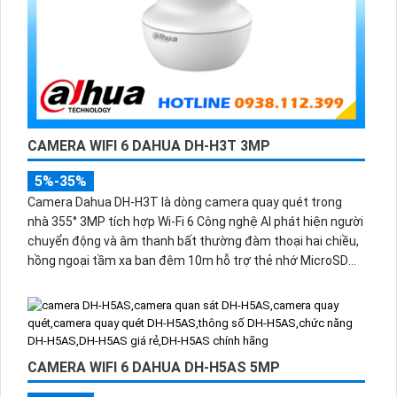
CAMERA WIFI 6 DAHUA DH-H3T 3MP
5%-35%
Camera Dahua DH-H3T là dòng camera quay quét trong
nhà 355° 3MP tích hợp Wi-Fi 6 Công nghệ AI phát hiện người
chuyển động và âm thanh bất thường đàm thoại hai chiều,
hồng ngoại tầm xa ban đêm 10m hỗ trợ thẻ nhớ MicroSD
256GB ONVIF và điều khiển từ xa qua ứng dụng DMSS.
CAMERA WIFI 6 DAHUA DH-H5AS 5MP