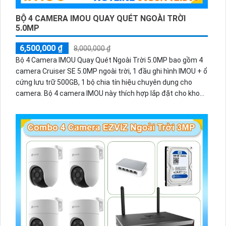
BỘ 4 CAMERA IMOU QUAY QUÉT NGOÀI TRỜI
5.0MP
6,500,000 ₫
8,000,000 ₫
Bộ 4 Camera IMOU Quay Quét Ngoài Trời 5.0MP bao gồm 4
camera Cruiser SE 5.0MP ngoài trời, 1 đầu ghi hình IMOU + ổ
cứng lưu trữ 500GB, 1 bộ chia tín hiệu chuyên dụng cho
camera. Bộ 4 camera IMOU này thích hợp lắp đặt cho kho
hàng, nhà xưởng, khu phố và khu vực cần giám sát ngoài
trời.