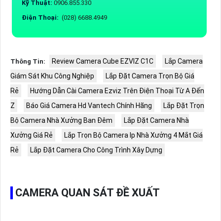
Kỹ Thuật:
0906.855.330
Điện Thoại:
(028) 6688.4949
Review Camera Cube EZVIZ C1C
Lắp Camera
Thông Tin:
Giám Sát Khu Công Nghiệp
Lắp Đặt Camera Trọn Bộ Giá
Rẻ
Hướng Dẫn Cài Camera Ezviz Trên Điện Thoại Từ A Đến
Z
Báo Giá Camera Hd Vantech Chính Hãng
Lắp Đặt Trọn
Bộ Camera Nhà Xưởng Ban Đêm
Lắp Đặt Camera Nhà
Xưởng Giá Rẻ
Lắp Trọn Bộ Camera Ip Nhà Xưởng 4 Mắt Giá
Rẻ
Lắp Đặt Camera Cho Công Trình Xây Dựng
CAMERA QUAN SÁT ĐỀ XUẤT