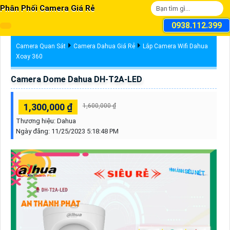
Phân Phối Camera Giá Rẻ
0938.112.399
Camera Quan Sát
Camera Dahua Giá Rẻ
Lắp Camera Wifi Dahua
Xoay 360
Camera Dome Dahua DH-T2A-LED
1,300,000 ₫
1,600,000 ₫
Thương hiệu:
Dahua
Ngày đăng:
11/25/2023 5:18:48 PM