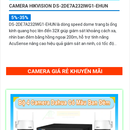
CAMERA HIKVISION DS-2DE7A232IWG1-EHUN
5%-35%
DS-2DE7A232IWG1-EHUN là dòng speed dome trang bị ống
kính quang học lên đến 32X giúp giám sát khoảng cách xa,
nhìn ban đêm bằng hồng ngoại 200m, hỗ trợ tính năng
AcuSense nâng cao hiệu quả giám sát an ninh, có tốc độ
lấy nét cao nhờ công nghệ Self-learning
CAMERA GIÁ RẺ KHUYẾN MÃI