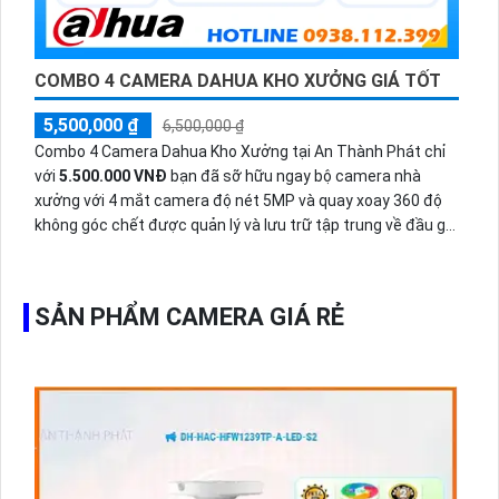
COMBO 4 CAMERA DAHUA KHO XƯỞNG GIÁ TỐT
5,500,000 ₫
6,500,000 ₫
Combo 4 Camera Dahua Kho Xưởng tại An Thành Phát chỉ
với
5.500.000 VNĐ
bạn đã sỡ hữu ngay bộ camera nhà
xưởng với 4 mắt camera độ nét 5MP và quay xoay 360 độ
không góc chết được quản lý và lưu trữ tập trung về đầu ghi
hình ổ cứng hỗ trợ xem qua tivi.
SẢN PHẨM CAMERA GIÁ RẺ