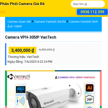
Phân Phối Camera Giá Rẻ
0938.112.399
Camera Quan Sát
Camera Vantech Giá Rẻ
Camera Vantech Hình
Ảnh 1080P
Camera VPH-305IP VanTech
3,400,000 ₫
4,400,000 ₫
Thương hiệu:
VanTech
Ngày đăng:
7/6/2023 6:22:24 PM