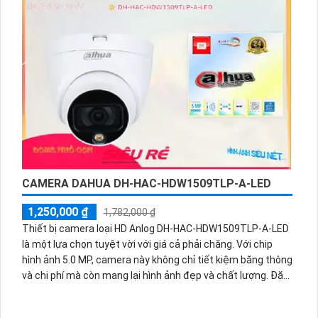
ảnh AHD, CVI, TVI và BCS. Mức giá rẻ nhưng mang lại chất
lượng ổn định. Camera cũng có chức năng thu hình vượt
trội và chất lượng cao.
CAMERA DAHUA DH-HAC-HDW1509TLP-A-LED
1,250,000 ₫
1,782,000 ₫
Thiết bị camera loại HD Anlog DH-HAC-HDW1509TLP-A-LED
là một lựa chọn tuyệt vời với giá cả phải chăng. Với chip
hình ảnh 5.0 MP, camera này không chỉ tiết kiệm băng thông
và chi phí mà còn mang lại hình ảnh đẹp và chất lượng. Đặc
biệt, camera này còn có khả năng quan sát ban đêm với
màu sắc trung thực, giúp bạn xem ngày và đêm như nhau.