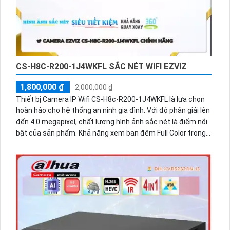
CS-H8C-R200-1J4WKFL SẮC NÉT WIFI EZVIZ
1,800,000 ₫
2,000,000 ₫
Thiết bị Camera IP Wifi CS-H8c-R200-1J4WKFL là lựa chọn
hoàn hảo cho hệ thống an ninh gia đình. Với độ phân giải lên
đến 4.0 megapixel, chất lượng hình ảnh sắc nét là điểm nổi
bật của sản phẩm. Khả năng xem ban đêm Full Color trong
khoảng cách 20m giúp quan sát dễ dàng ngay cả khi trời tối.
Thiết bị được trang bị công nghệ IP Wifi tiên tiến, không
giảm chất lượng hình ảnh, đồng thời có khả năng Thu Âm
và Loa rõ ràng, giúp theo dõi và giao tiếp dễ dàng. Việc lắp
đặt camera này tại gia đình hay căn hộ giúp bạn an tâm hơn
về an ninh, đặc biệt với khả năng Xoay 360 độ linh hoạt.
Nắm bắt mọi diễn biến, camera IP Wifi CS-H8c-R200-
1J4WKFL thực sự là sự lựa chọn ưu việt và tiết kiệm.