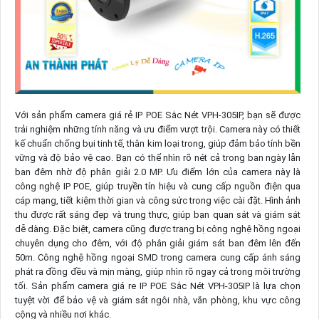
Với sản phẩm camera giá rẻ IP POE Sắc Nét VPH-305IP, bạn sẽ được
trải nghiệm những tính năng và ưu điểm vượt trội. Camera này có thiết
kế chuẩn chống bụi tinh tế, thân kim loại trong, giúp đảm bảo tính bền
vững và độ bảo vệ cao. Bạn có thể nhìn rõ nét cả trong ban ngày lẫn
ban đêm nhờ độ phân giải 2.0 MP. Ưu điểm lớn của camera này là
công nghệ IP POE, giúp truyền tín hiệu và cung cấp nguồn điện qua
cáp mạng, tiết kiệm thời gian và công sức trong việc cài đặt. Hình ảnh
thu được rất sáng đẹp và trung thực, giúp bạn quan sát và giám sát
dễ dàng. Đặc biệt, camera cũng được trang bị công nghệ hồng ngoại
chuyên dụng cho đêm, với độ phân giải giám sát ban đêm lên đến
50m. Công nghệ hồng ngoại SMD trong camera cung cấp ánh sáng
phát ra đồng đều và mịn màng, giúp nhìn rõ ngay cả trong môi trường
tối. Sản phẩm camera giá re IP POE Sắc Nét VPH-305IP là lựa chọn
tuyệt vời để bảo vệ và giám sát ngôi nhà, văn phòng, khu vực công
cộng và nhiều nơi khác.