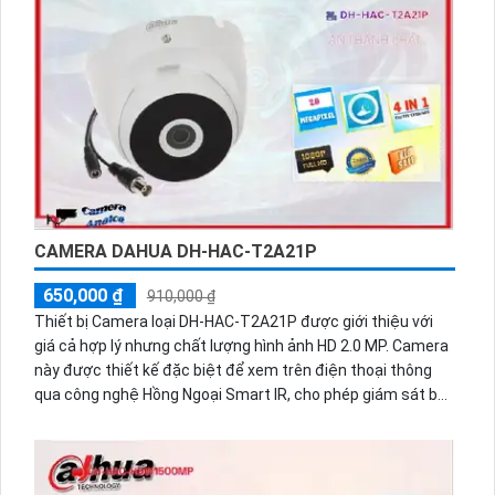
môi trường tối, thiết bị này là sự lựa chọn tối ưu cho công
tác giám sát ban đêm. Giá cả rẻ và tiết kiệm là một ưu
điểm vượt trội của sản phẩm.
CAMERA DAHUA DH-HAC-T2A21P
650,000 ₫
910,000 ₫
Thiết bị Camera loại DH-HAC-T2A21P được giới thiệu với
giá cả hợp lý nhưng chất lượng hình ảnh HD 2.0 MP. Camera
này được thiết kế đặc biệt để xem trên điện thoại thông
qua công nghệ Hồng Ngoại Smart IR, cho phép giám sát ban
đêm với khoảng cách lên đến 20m. Với thiết kế Dome Kim
Loại, camera này phù hợp sử dụng trong cửa hàng, gia đình,
căn hộ. Nền tảng kết nối AHD CVI TVI BCS của camera này
cho khả năng kết nối ổn định. Chức năng thu hình ổn định và