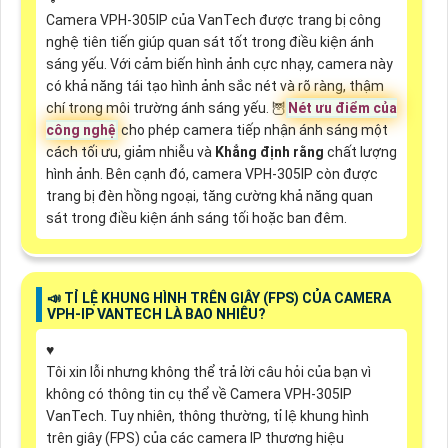
Camera VPH-305IP của VanTech được trang bị công
nghệ tiên tiến giúp quan sát tốt trong điều kiện ánh
sáng yếu. Với cảm biến hình ảnh cực nhạy, camera này
có khả năng tái tạo hình ảnh sắc nét và rõ ràng, thậm
chí trong môi trường ánh sáng yếu. 🦉
Nét ưu điểm của
công nghệ
cho phép camera tiếp nhận ánh sáng một
cách tối ưu, giảm nhiễu và
Khẳng định rằng
chất lượng
hình ảnh. Bên cạnh đó, camera VPH-305IP còn được
trang bị đèn hồng ngoại, tăng cường khả năng quan
sát trong điều kiện ánh sáng tối hoặc ban đêm.
📣 TỈ LỆ KHUNG HÌNH TRÊN GIÂY (FPS) CỦA CAMERA
VPH-IP VANTECH LÀ BAO NHIÊU?
♥️
Tôi xin lỗi nhưng không thể trả lời câu hỏi của bạn vì
không có thông tin cụ thể về Camera VPH-305IP
VanTech. Tuy nhiên, thông thường, tỉ lệ khung hình
trên giây (FPS) của các camera IP thương hiệu