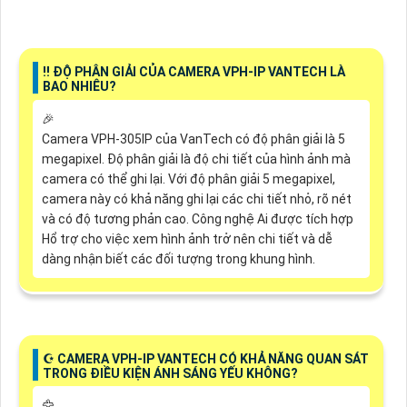
‼️ ĐỘ PHÂN GIẢI CỦA CAMERA VPH-IP VANTECH LÀ
BAO NHIÊU?
️🎉
Camera VPH-305IP của VanTech có độ phân giải là 5
megapixel. Độ phân giải là độ chi tiết của hình ảnh mà
camera có thể ghi lại. Với độ phân giải 5 megapixel,
camera này có khả năng ghi lại các chi tiết nhỏ, rõ nét
và có độ tương phản cao. Công nghệ Ai được tích hợp
Hổ trợ cho việc xem hình ảnh trở nên chi tiết và dễ
dàng nhận biết các đối tượng trong khung hình.
☪ CAMERA VPH-IP VANTECH CÓ KHẢ NĂNG QUAN SÁT
TRONG ĐIỀU KIỆN ÁNH SÁNG YẾU KHÔNG?
🦅