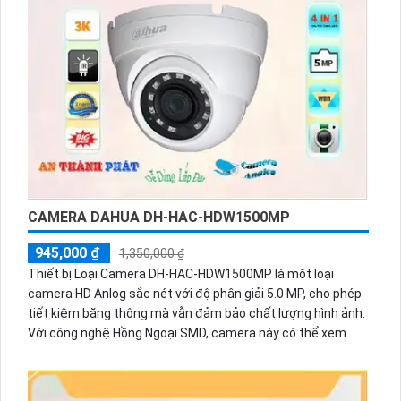
vượt trội của thiết bị này là một ưu điểm nổi bật.
CAMERA DAHUA DH-HAC-HDW1500MP
945,000 ₫
1,350,000 ₫
Thiết bị Loại Camera DH-HAC-HDW1500MP là một loại
camera HD Anlog sắc nét với độ phân giải 5.0 MP, cho phép
tiết kiệm băng thông mà vẫn đảm bảo chất lượng hình ảnh.
Với công nghệ Hồng Ngoại SMD, camera này có thể xem
được trong ban đêm với khoảng cách Hồng Ngoại lên đến
30m. Thiết bị này phù hợp để giám sát cửa hàng, gia đình
hoặc căn hộ. Dome Kim Loại và hỗ trợ các công nghệ hình