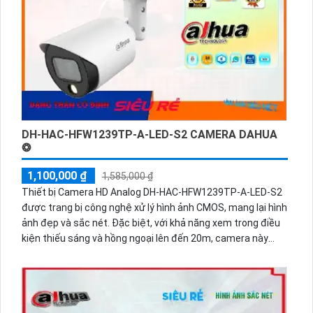
DH-HAC-HFW1239TP-A-LED-S2 CAMERA DAHUA
❂
1,100,000 ₫
1,585,000 ₫
Thiết bị Camera HD Analog DH-HAC-HFW1239TP-A-LED-S2
được trang bị công nghệ xử lý hình ảnh CMOS, mang lại hình
ảnh đẹp và sắc nét. Đặc biệt, với khả năng xem trong điều
kiện thiếu sáng và hồng ngoại lên đến 20m, camera này
giúp bạn giám sát hiệu quả ngay cả vào buổi tối. Điều đáng
chú ý là thiết bị hỗ trợ nhiều công nghệ AHD, CVI, TVI, BCS
HD giúp hệ thống ổn định và linh hoạt. Với đầu ghi tích hợp
công nghệ nhìn đêm và chất lượng màu sắc tốt hơn trong