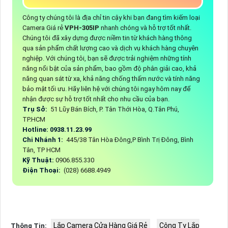
Công ty chúng tôi là địa chỉ tin cậy khi bạn đang tìm kiếm loại
Camera Giá rẻ
VPH-305IP
nhanh chóng và hỗ trợ tốt nhất.
Chúng tôi đã xây dựng được niềm tin từ khách hàng thông
qua sản phẩm chất lượng cao và dịch vụ khách hàng chuyên
nghiệp. Với chúng tôi, bạn sẽ được trải nghiệm những tính
năng nổi bật của sản phẩm, bao gồm độ phân giải cao, khả
năng quan sát từ xa, khả năng chống thấm nước và tính năng
bảo mật tối ưu. Hãy liên hệ với chúng tôi ngay hôm nay để
nhận được sự hỗ trợ tốt nhất cho nhu cầu của bạn.
Trụ Sở:
51 Lũy Bán Bích, P. Tân Thới Hòa, Q.Tân Phú,
TP.HCM
Hotline: 0938.11.23.99
Chi Nhánh 1:
445/38 Tân Hòa Đông,P Bình Trị Đông, Bình
Tân, TP HCM
Kỹ Thuật:
0906.855.330
Điện Thoại:
(028) 6688.4949
Lắp Camera Cửa Hàng Giá Rẻ
Công Ty Lắp
Thông Tin: