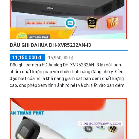
ĐẦU GHI DAHUA DH-XVR5232AN-I3
11,150,000 ₫
15,960,000 ₫
Đầu ghi camera HD Analog DH-XVR5232AN-I3 là một sản
phẩm chất lượng cao với nhiều tính năng đáng chú ý. Điều
đặc biệt của nó là khả năng giám sát ban đêm chất lượng
cao, cho phép xem hình ảnh rõ nét và chi tiết vào ban đêm.
Với 2 ổ cứng, người dùng có thể lưu trữ một lượng lớn dữ
liệu. Đầu ghi này cung cấp hình ảnh trung thực với độ phân
giải 5.0 megapixel Ultra 4k lite, giúp tiết kiệm băng thông và
chi phí. Được thiết kế với công nghệ AHD, CVI, TVI, BCS, hệ
thống này đảm bảo sự ổn định và khả năng làm việc tương
thích với nhiều loại camera khác nhau. Với đầu ghi 32 kênh,
người dùng có thể giám sát nhiều vị trí khác nhau từ một