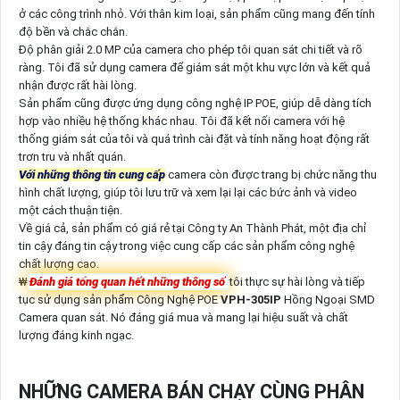
ở các công trình nhỏ. Với thân kim loại, sản phẩm cũng mang đến tính
độ bền và chắc chắn.
Độ phân giải 2.0 MP của camera cho phép tôi quan sát chi tiết và rõ
ràng. Tôi đã sử dụng camera để giám sát một khu vực lớn và kết quả
nhận được rất hài lòng.
Sản phẩm cũng được ứng dụng công nghệ IP POE, giúp dễ dàng tích
hợp vào nhiều hệ thống khác nhau. Tôi đã kết nối camera với hệ
thống giám sát của tôi và quá trình cài đặt và tính năng hoạt động rất
trơn tru và nhất quán.
Với những thông tin cung cấp
camera còn được trang bị chức năng thu
hình chất lượng, giúp tôi lưu trữ và xem lại lại các bức ảnh và video
một cách thuận tiện.
Về giá cả, sản phẩm có giá rẻ tại Công ty An Thành Phát, một địa chỉ
tin cậy đáng tin cậy trong việc cung cấp các sản phẩm công nghệ
chất lượng cao.
₩
Đánh giá tổng quan hết những thông số
tôi thực sự hài lòng và tiếp
tục sử dụng sản phẩm Công Nghệ POE
VPH-305IP
Hồng Ngoại SMD
Camera quan sát. Nó đáng giá mua và mang lại hiệu suất và chất
lượng đáng kinh ngạc.
NHỮNG CAMERA BÁN CHẠY CÙNG PHÂN