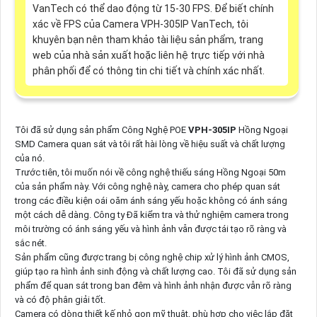
VanTech có thể dao động từ 15-30 FPS. Để biết chính
xác về FPS của Camera VPH-305IP VanTech, tôi
khuyên bạn nên tham khảo tài liệu sản phẩm, trang
web của nhà sản xuất hoặc liên hệ trực tiếp với nhà
phân phối để có thông tin chi tiết và chính xác nhất.
Tôi đã sử dụng sản phẩm Công Nghệ POE
VPH-305IP
Hồng Ngoại
SMD Camera quan sát và tôi rất hài lòng về hiệu suất và chất lượng
của nó.
Trước tiên, tôi muốn nói về công nghệ thiếu sáng Hồng Ngoại 50m
của sản phẩm này. Với công nghệ này, camera cho phép quan sát
trong các điều kiện oái oăm ánh sáng yếu hoặc không có ánh sáng
một cách dễ dàng. Công ty Đã kiểm tra và thử nghiệm camera trong
môi trường có ánh sáng yếu và hình ảnh vẫn được tái tạo rõ ràng và
sắc nét.
Sản phẩm cũng được trang bị công nghệ chip xử lý hình ảnh CMOS,
giúp tạo ra hình ảnh sinh động và chất lượng cao. Tôi đã sử dụng sản
phẩm để quan sát trong ban đêm và hình ảnh nhận được vẫn rõ ràng
và có độ phân giải tốt.
Camera có dòng thiết kế nhỏ gọn mỹ thuật, phù hợp cho việc lắp đặt