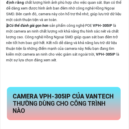
định rằng
chất lượng hình ảnh phù hợp cho việc quan sát. Bạn có thể
dễ dàng xem được hình ảnh ban đêm nhờ công nghệ Hồng Ngoại
SMD. Bên cạnh đó, camera này còn hổ trợ thẻ nhớ, giúp lưu trữ dữ liệu
một cách thuận tiện và an toàn.
🎬
Có thể đánh giá gọn hơn
sản phẩm công nghệ POE
VPH-305IP
là
một camera an ninh chất lượng với khả năng thu hình sắc nét và chất
lượng cao. Công nghệ Hồng Ngoại SMD giúp quan sát ban đêm trở
nên tốt hơn bao giờ hết. Kết nối dễ dàng và khả năng lưu trữ dữ liệu
thuận tiện là những điểm mạnh của camera này. Nếu bạn đang tìm
kiếm một camera an ninh cho việc giám sát ngoài trời,
VPH-305IP
là
một sự lựa chọn đáng xem xét.
CAMERA
VPH-305IP CỦA
VANTECH
THƯỜNG DÙNG CHO CÔNG TRÌNH
NÀO