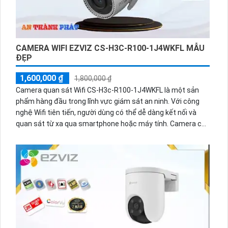
CAMERA WIFI EZVIZ CS-H3C-R100-1J4WKFL MẪU
ĐẸP
1,600,000 ₫
1,800,000 ₫
Camera quan sát Wifi CS-H3c-R100-1J4WKFL là một sản
phẩm hàng đầu trong lĩnh vực giám sát an ninh. Với công
nghệ Wifi tiên tiến, người dùng có thể dễ dàng kết nối và
quan sát từ xa qua smartphone hoặc máy tính. Camera có
độ phân giải cao, hình ảnh sắc nét và rõ ràng ngay cả trong
điều kiện ánh sáng yếu. Camera cũng được trang bị tính
năng nhìn ban đêm thông qua hồng ngoại, giúp người dùng
quan sát liên tục 24/7. Với thiết kế nhỏ gọn, dễ dàng lắp đặt
và thích ứng với mọi môi trường. Camera quan sát Wifi CS-
H3c-R100-1J4WKFL là sự lựa chọn hoàn hảo cho việc bảo
vệ và giám sát tài sản, gia đình hay công ty của bạn.