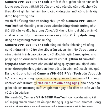
Camera
VPH-305IP
VanTech
là một thiết bị giám sát an ninh chất
lượng cao, được thiết kế để đáp ứng các yêu cầu cần thiết cho việc
theo dõi và ghi lại hình ảnh trong các không gian mở, công trình xây
dựng hoặc trong nhà.
Với thiết kế vững chắc và chống chịu lực tốt,
Camera
VPH-305IP
VanTech
có khả năng chịu được các tác động về môi trường như
thời tiết xấu, va đập hay rung động. Với khung kim loại chắc chắn và
chất liệu chịu được mài mòn, camera này được
Khẳng định rằng
đáng tin cậy trong mọi tình huống.
Camera
VPH-305IP
VanTech
cũng có nhiều tính năng và công
nghệ thông minh hỗ trợ cho việc giám sát an ninh. Nó được trang bị
cảm biến hình ảnh cao cấp cùng với độ phân giải 2 megapixel, cho
phép bạn có được hình ảnh sắc nét và chi tiết. ∬
Điểm 10 cho chất
lượng sản phẩm
camera còn có khả năng quay quét 360 độ và điều
chỉnh được góc nhìn, giúp bạn theo dõi toàn cảnh một cách hiệu quả.
Đáng chú trọng hơn cả
Camera
VPH-305IP
VanTech
còn được tích
hợp công nghệ hồng ngoại, cho phép quan sát ban đêm với khoảng
cách lên đến 30 mét. 🦉
Nét ưu điểm của công nghệ
cho phép bạn
giám sát liên tục trong suốt 24 giờ một ngày, bảo đảm an toàn và bảo
vệ tài sản của bạn.
Bên cạnh đó,
Camera
VPH-305IP
VanTech
còn có khả năng kết
nối mạng nhanh chóng và ổn định thông qua giao thức Ethernet. Công
nghệ Ai được tích hợp Hổ trợ bạn dễ dàng truy cập và kiểm soát