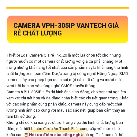
CAMERA
VPH-305IP
VANTECH
GIÁ
RẺ CHẤT LƯỢNG
Thiết bị Loại Camera Giá rẻ link_20 là một lựa chọn tốt cho những
người muốn có một camera chất lượng với giá cả phải chăng. Một
trong những khả năng tốt nhất của sản phẩm này là khả năng thu hình
chất lượng xem ban đêm. Được trang bị công nghệ Hồng Ngoại SMD,
camera này cho phép bạn quan sát một cách rõ ràng và mượt mà,
vượt trội hơn so với công nghệ CMOS truyền thống.
Camera
VPH-305IP
hiển thị hình ảnh sinh động, cho bạn trải nghiệm
xem xét chi tiết hơn và dễ dàng nhận biết các chi tiết quan trọng. Khác
với các sản phẩm cùng phân khúc, camera này cung cấp một chất
lượng hình ảnh cao cùng với màu sắc sắc nét, giúp bạn cảm thấy an
tâm khi sử dụng.
Không chỉ có khả năng vượt trội trong việc thu hình chất lượng ban
đêm, mà thiết bị còn được An Thành Phát cung cấp với mức chiết
khấu cao. 🦉
Nét ưu điểm của công nghệ
có nghĩa là bạn có thể