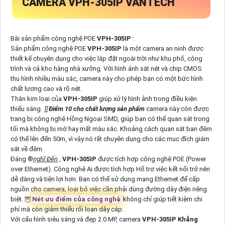
CAMERA
VPH-305IP
VANTECH
Bài sản phẩm công nghệ POE
VPH-305IP
:
Sản phẩm công nghệ POE
VPH-305IP
là một camera an ninh được
thiết kế chuyên dụng cho việc lắp đặt ngoài trời như khu phố, công
trình và cả kho hàng nhà xưởng. Với hình ảnh sắt nét và chip CMOS
thu hình nhiều màu sắc, camera này cho phép bạn có một bức hình
chất lượng cao và rõ nét.
Thân kim loại của
VPH-305IP
giúp xử lý hình ảnh trong điều kiện
thiếu sáng. ∬
Điểm 10 cho chất lượng sản phẩm
camera này còn được
trang bị công nghệ Hồng Ngoại SMD, giúp bạn có thể quan sát trong
tối mà không bị mờ hay mất màu sắc. Khoảng cách quan sát ban đêm
có thể lên đến 50m, vì vậy nó rất chuyên dụng cho các mục đích giám
sát về đêm.
Đáng ®️
nghĩ Đến
,
VPH-305IP
được tích hợp công nghệ POE (Power
over Ethernet). Công nghệ Ai được tích hợp Hổ trợ việc kết nối trở nên
dễ dàng và tiện lợi hơn. Bạn có thể sử dụng mạng Ethernet để cấp
nguồn cho camera, loại bỏ việc cần phải dùng đường dây điện riêng
biệt. 🦉
Nét ưu điểm của công nghệ
không chỉ giúp tiết kiệm chi
phí mà còn giảm thiểu rối loạn dây cáp.
Với cấu hình siêu sáng và đẹp 2.0 MP, camera
VPH-305IP
Khẳng