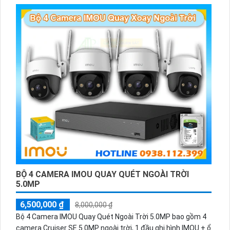
camera này còn có khả năng thu âm chất lượng, đảm bảo
việc giám sát không chỉ thông qua hình ảnh mà còn cả âm
thanh.
BỘ 4 CAMERA IMOU QUAY QUÉT NGOÀI TRỜI
5.0MP
6,500,000 ₫
8,000,000 ₫
Bộ 4 Camera IMOU Quay Quét Ngoài Trời 5.0MP bao gồm 4
camera Cruiser SE 5.0MP ngoài trời, 1 đầu ghi hình IMOU + ổ