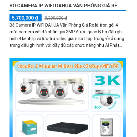
BỘ CAMERA IP WIFI DAHUA VĂN PHÒNG GIÁ RẺ
5,700,000 ₫
8,300,000 ₫
Bộ Camera IP WIFI DAHUA Văn Phòng Giá Rẻ là trọn gói 4
mắt camera với độ phân giải 3MP được quản lý bở đầu ghi
hình 4 kênh Ip và lưu trữ video giám sát tập trung về ổ cứng
trong đầu ghi hình với đầy đủ các chưc năng như AI Phát
hiện chuyển động, đàm thoại âm thanh 2 chiều và giám sát
có màu vào ban đêm