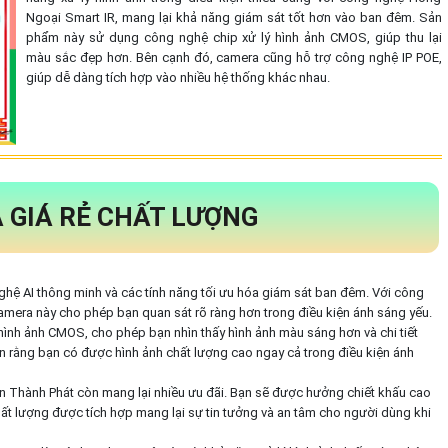
Ngoại Smart IR, mang lại khả năng giám sát tốt hơn vào ban đêm. Sản
phẩm này sử dụng công nghệ chip xử lý hình ảnh CMOS, giúp thu lại
màu sắc đẹp hơn. Bên cạnh đó, camera cũng hỗ trợ công nghệ IP POE,
giúp dễ dàng tích hợp vào nhiều hệ thống khác nhau.
 GIÁ RẺ CHẤT LƯỢNG
ghệ AI thông minh và các tính năng tối ưu hóa giám sát ban đêm. Với công
amera này cho phép bạn quan sát rõ ràng hơn trong điều kiện ánh sáng yếu.
 hình ảnh CMOS, cho phép bạn nhìn thấy hình ảnh màu sáng hơn và chi tiết
n rằng bạn có được hình ảnh chất lượng cao ngay cả trong điều kiện ánh
An Thành Phát còn mang lại nhiều ưu đãi. Bạn sẽ được hưởng chiết khấu cao
ất lượng được tích hợp mang lại sự tin tưởng và an tâm cho người dùng khi