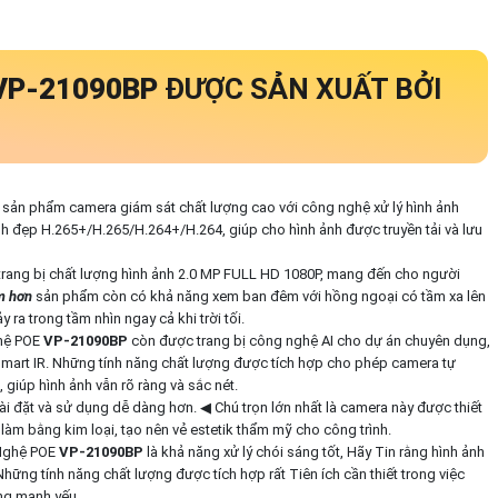
VP-21090BP
ĐƯỢC SẢN XUẤT BỞI
 sản phẩm camera giám sát chất lượng cao với công nghệ xử lý hình ảnh
 đẹp H.265+/H.265/H.264+/H.264, giúp cho hình ảnh được truyền tải và lưu
rang bị chất lượng hình ảnh 2.0 MP FULL HD 1080P, mang đến cho người
m hơn
sản phẩm còn có khả năng xem ban đêm với hồng ngoại có tầm xa lên
a trong tầm nhìn ngay cả khi trời tối.
ghệ POE
VP-21090BP
còn được trang bị công nghệ AI cho dự án chuyên dụng,
mart IR. Những tính năng chất lượng được tích hợp cho phép camera tự
giúp hình ảnh vẫn rõ ràng và sắc nét.
ài đặt và sử dụng dễ dàng hơn. ◀ Chú trọn lớn nhất là camera này được thiết
làm bằng kim loại, tạo nên vẻ estetik thẩm mỹ cho công trình.
Nghệ POE
VP-21090BP
là khả năng xử lý chói sáng tốt, Hãy Tin rằng hình ảnh
ững tính năng chất lượng được tích hợp rất Tiên ích cần thiết trong việc
ng mạnh yếu.