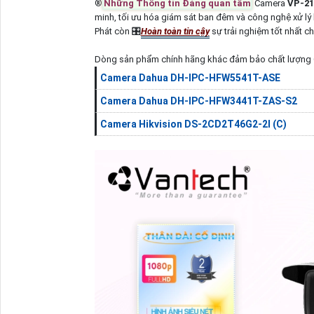
®️
Những Thông tin Đáng quan tâm
Camera
VP-2
minh, tối ưu hóa giám sát ban đêm và công nghệ xử lý
Phát còn 🎛
Hoàn toàn tin cậy
sự trải nghiệm tốt nhất c
Dòng sản phẩm chính hãng khác đảm bảo chất lượng 
Camera Dahua DH-IPC-HFW5541T-ASE
Camera Dahua DH-IPC-HFW3441T-ZAS-S2
Camera Hikvision DS-2CD2T46G2-2I (C)