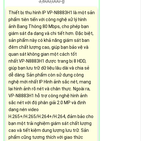
3,600,000 ₫
Thiết bị thu hình IP VP-N8883H1 là một sản
phẩm tiên tiến với công nghệ xử lý hình
ảnh Bang Thông 80 Mbps, cho phép bạn
giám sát đa dạng và chi tiết hơn. Đặc biệt,
sản phẩm này có khả năng giám sát ban
đêm chất lượng cao, giúp bạn bảo vệ và
quan sát không gian một cách tốt
nhất.VP-N8883H1 được trang bị 8 HDD,
giúp bạn lưu trữ dữ liệu lâu dài và chia sẻ
dễ dàng. Sản phẩm còn sử dụng công
nghệ mới nhất IP Hình ảnh sắc nét, mang
lại hình ảnh rõ nét và chân thực. Ngoài ra,
VP-N8883H1 hỗ trợ công nghệ hình ảnh
sắc nét với độ phân giải 2.0 MP và định
dạng nén video
H.265+/H.265/H.264+/H.264, đảm bảo cho
bạn một trải nghiệm giám sát chất lượng
cao và tiết kiệm dung lượng lưu trữ. Sản
phẩm cũng tương thích với giao thức