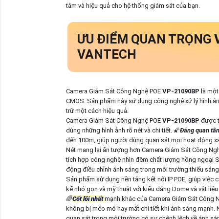
tâm và hiệu quả cho hệ thống giám sát của bạn.
ƯU ĐIỂM QUAN TRỌNG
VANTECH
Camera Giám Sát Công Nghệ POE
VP-21090BP
là một
CMOS. Sản phẩm này sử dụng công nghệ xử lý hình ảnh
trữ một cách hiệu quả.
Camera Giám Sát Công Nghệ POE
VP-21090BP
được t
dùng những hình ảnh rõ nét và chi tiết. 🌠
Đáng quan tâ
đến 100m, giúp người dùng quan sát mọi hoạt động xảy r
Nét mang lại ấn tượng hơn Camera Giám Sát Công N
tích hợp công nghệ nhìn đêm chất lượng hồng ngoại S
động điều chỉnh ánh sáng trong môi trường thiếu sáng, 
Sản phẩm sử dụng nền tảng kết nối IP POE, giúp việc c
kế nhỏ gọn và mỹ thuật với kiểu dáng Dome và vật liệu 
🌈
Cốt lõi nhất
mạnh khác của Camera Giám Sát Công 
không bị méo mó hay mất chi tiết khi ánh sáng mạnh. Nh
quan sát trong môi trường có sự chênh lệch về ánh sá