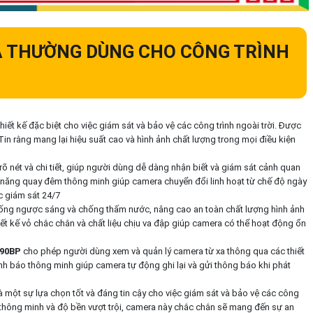
 THƯỜNG DÙNG CHO CÔNG TRÌNH
ết kế đặc biệt cho việc giám sát và bảo vệ các công trình ngoài trời. Được
Tin rằng mang lại hiệu suất cao và hình ảnh chất lượng trong mọi điều kiện
rõ nét và chi tiết, giúp người dùng dễ dàng nhận biết và giám sát cảnh quan
h năng quay đêm thông minh giúp camera chuyển đổi linh hoạt từ chế độ ngày
c giám sát 24/7
ống ngược sáng và chống thấm nước, nâng cao an toàn chất lượng hình ảnh
t kế vỏ chắc chắn và chất liệu chịu va đập giúp camera có thể hoạt động ổn
090BP
cho phép người dùng xem và quản lý camera từ xa thông qua các thiết
ảnh báo thông minh giúp camera tự động ghi lại và gửi thông báo khi phát
à một sự lựa chọn tốt và đáng tin cậy cho việc giám sát và bảo vệ các công
ng thông minh và độ bền vượt trội, camera này chắc chắn sẽ mang đến sự an