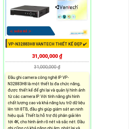
VP-N32883H8 VANTECH THIẾT KẾ ĐẸP ✔️
31,000,000 ₫
31,000,000 ₫
Đầu ghi camera công nghệ IP VP-
N32883H8 là một thiết bị đa chức năng,
được thiết kế để ghi lại và quản lý hình ảnh
từ các camera IP. Với tính năng ghi hình
chất lượng cao và khả năng lưu trữ dữ liệu
lên tới 8TB, đầu ghi giúp giám sát an ninh
hiệu quả. Thiết bị hỗ trợ độ phân giải lên
tới 4K, cho hình ảnh rõ nét và sắc nét. Đầu
ghi cũng có khả năng ghi âm, phát lại và