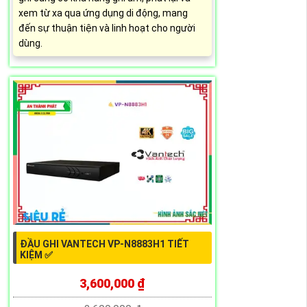
xem từ xa qua ứng dụng di động, mang
đến sự thuận tiện và linh hoạt cho người
dùng.
ĐẦU GHI VANTECH VP-N8883H1 TIẾT
KIỆM ✅
3,600,000 ₫