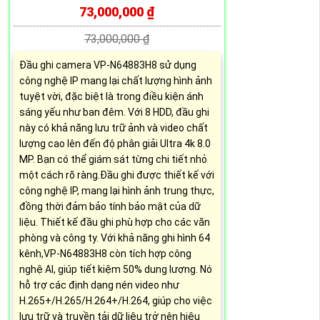
73,000,000 ₫
73,000,000 ₫
Đầu ghi camera VP-N64883H8 sử dụng
công nghệ IP mang lại chất lượng hình ảnh
tuyệt vời, đặc biệt là trong điều kiện ánh
sáng yếu như ban đêm. Với 8 HDD, đầu ghi
này có khả năng lưu trữ ảnh và video chất
lượng cao lên đến độ phân giải Ultra 4k 8.0
MP. Bạn có thể giám sát từng chi tiết nhỏ
một cách rõ ràng.Đầu ghi được thiết kế với
công nghệ IP, mang lại hình ảnh trung thực,
đồng thời đảm bảo tính bảo mật của dữ
liệu. Thiết kế đầu ghi phù hợp cho các văn
phòng và công ty. Với khả năng ghi hình 64
kênh,VP-N64883H8 còn tích hợp công
nghệ AI, giúp tiết kiệm 50% dung lượng. Nó
hỗ trợ các định dạng nén video như
H.265+/H.265/H.264+/H.264, giúp cho việc
lưu trữ và truyền tải dữ liệu trở nên hiệu