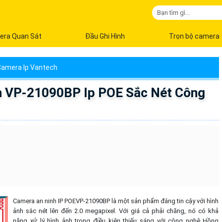
era Quan Sát
Đầu Ghi Hình
Trọn bộ camera
amera Ip Vantech
h VP-21090BP Ip POE Sắc Nét Công
Camera an ninh IP POEVP-21090BP là một sản phẩm đáng tin cậy với hình
ảnh sắc nét lên đến 2.0 megapixel. Với giá cả phải chăng, nó có khả
năng xử lý hình ảnh trong điều kiện thiếu sáng với công nghệ Hồng