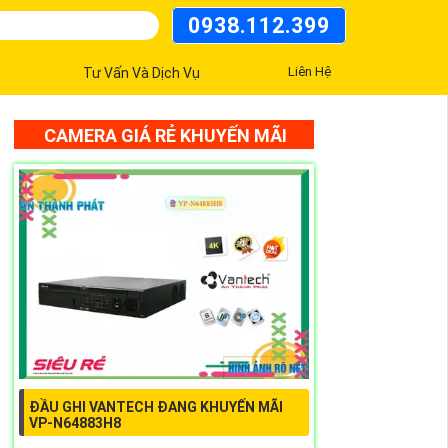
0938.112.399
Liên Hệ
Tư Vấn Và Dịch Vụ
CAMERA GIÁ RẺ KHUYẾN MÃI
ĐẦU GHI VANTECH ĐANG KHUYẾN MÃI
VP-N64883H8