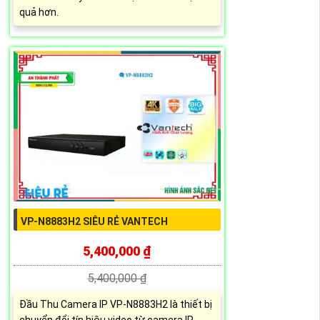
quả hơn.
VP-N8883H2 SIÊU RẺ VANTECH
5,400,000 ₫
5,400,000 ₫
Đầu Thu Camera IP VP-N8883H2 là thiết bị