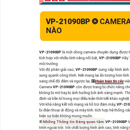
VP-21090BP
❂ CAMERA
NÀO
VP-21090BP
là một dòng camera chuyên dụng được thi
tích hợp với nhiều tính năng nổi bật,
VP-21090BP
Hãy 
môi trường.
Với độ phân giải cao,
VP-21090BP
cung cấp hình ảnh 
xung quanh công trình. Nét mang lại ấn tượng hơn tín
sang chế độ đêm và ngược lại, 🎛
Hoàn toàn tin cậy
việ
Camera
VP-21090BP
còn được trang bị chức năng ch
không bị mờ hay bị ảnh hưởng bởi ánh sáng mạnh. Thiế
định và bền bỉ trong mọi điều kiện thời tiết khắc nghiệt.
Với khả năng kết nối mạng và hỗ trợ đám mây,
VP-21
bị điện thoại di động và máy tính. tích hợp hệ thống c
hiện sự kiện không mong muốn.
®️
Những Thông tin Đáng quan tâm
VP-21090BP
l
trình ngoài trời. Với chất lượng hình ảnh cao, tính nă