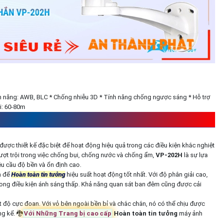
nh năng: AWB, BLC * Chống nhiễu 3D * Tính năng chống ngược sáng * Hỗ trợ
i: 60-80m
-202H
SẢN XUẤT BỞI VANTECH
được thiết kế đặc biệt để hoạt động hiệu quả trong các điều kiện khắc nghiệt
ượt trội trong việc chống bụi, chống nước và chống ẩm,
VP-202H
là sự lựa
êu cầu độ bền và ổn định cao.
n để
Hoàn toàn tin tưởng
hiệu suất hoạt động tốt nhất. Với độ phân giải cao,
ù trong điều kiện ánh sáng thấp. Khả năng quan sát ban đêm cũng được cải
 độ cực đoan. Với vỏ bên ngoài bền bỉ và chắc chắn, nó có thể chịu được
 kể. 🐉️
Với Những Trang bị cao cấp
Hoàn toàn tin tưởng
máy ảnh