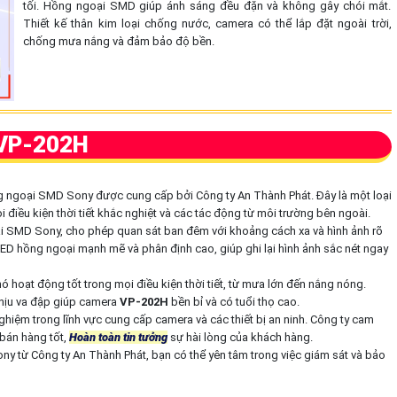
tối. Hồng ngoại SMD giúp ánh sáng đều đặn và không gây chói mắt.
Thiết kế thân kim loại chống nước, camera có thể lắp đặt ngoài trời,
chống mưa nắng và đảm bảo độ bền.
VP-202H
 ngoại SMD Sony được cung cấp bởi Công ty An Thành Phát. Đây là một loại
điều kiện thời tiết khắc nghiệt và các tác động từ môi trường bên ngoài.
i SMD Sony, cho phép quan sát ban đêm với khoảng cách xa và hình ảnh rõ
 hồng ngoại mạnh mẽ và phân định cao, giúp ghi lại hình ảnh sắc nét ngay
hoạt động tốt trong mọi điều kiện thời tiết, từ mưa lớn đến nắng nóng.
chịu va đập giúp camera
VP-202H
bền bỉ và có tuổi thọ cao.
nghiệm trong lĩnh vực cung cấp camera và các thiết bị an ninh. Công ty cam
bán hàng tốt,
Hoàn toàn tin tưởng
sự hài lòng của khách hàng.
 từ Công ty An Thành Phát, bạn có thể yên tâm trong việc giám sát và bảo