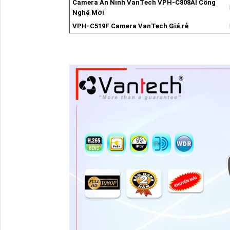
Camera An Ninh VanTech VPH-C808AI Công
Nghệ Mới
VPH-C519F Camera VanTech Giá rẻ