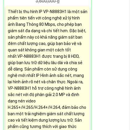
3,600,000 ₫
Thiết bị thu hình IP VP-N8883H1 là một sản
phẩm tiên tiến với công nghệ xử lý hình
ảnh Bang Thông 80 Mbps, cho phép bạn
giám sát đa dạng và chi tiết hơn. Đặc biệt,
sản phẩm này có khả năng giám sát ban
đêm chất lượng cao, giúp bạn bảo vệ và
quan sát không gian một cách tốt
nhất.VP-N8883H1 được trang bị 8 HDD,
giúp bạn lưu trữ dữ liệu lâu dài và chia sẻ
dễ dàng. Sản phẩm còn sử dụng công
nghệ mới nhất IP Hình ảnh sắc nét, mang
lại hình ảnh rõ nét và chân thực. Ngoài ra,
VP-N8883H1 hỗ trợ công nghệ hình ảnh
sắc nét với độ phân giải 2.0 MP và định
dạng nén video
H.265+/H.265/H.264+/H.264, đảm bảo cho
bạn một trải nghiệm giám sát chất lượng
cao và tiết kiệm dung lượng lưu trữ. Sản
phẩm cũng tương thích với giao thức