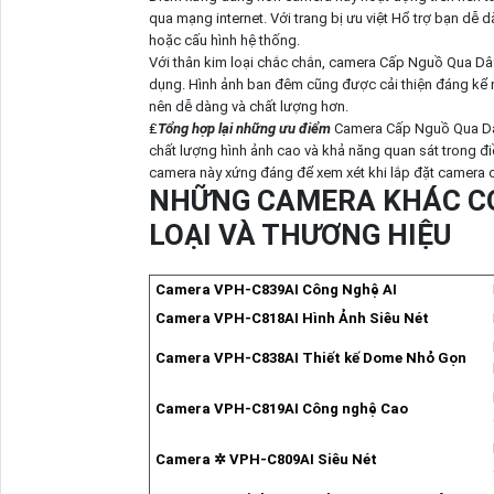
qua mạng internet. Với trang bị ưu việt Hổ trợ bạn dễ
hoặc cấu hình hệ thống.
Với thân kim loại chắc chắn, camera Cấp Nguồ Qua D
dụng. Hình ảnh ban đêm cũng được cải thiện đáng kể n
nên dễ dàng và chất lượng hơn.
₤
Tổng hợp lại những ưu điểm
Camera Cấp Nguồ Qua 
chất lượng hình ảnh cao và khả năng quan sát trong điề
camera này xứng đáng để xem xét khi lắp đặt camera c
NHỮNG CAMERA KHÁC CÓ
LOẠI VÀ THƯƠNG HIỆU
Camera VPH-C839AI Công Nghệ AI
Camera VPH-C818AI Hình Ảnh Siêu Nét
Camera VPH-C838AI Thiết kế Dome Nhỏ Gọn
Camera VPH-C819AI Công nghệ Cao
Camera ✲ VPH-C809AI Siêu Nét