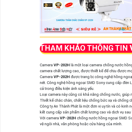
THAM KHẢO THÔNG TIN
Camera
VP-202H
là một loại camera chống nước hồng
camera chất lượng cao, được thiết kế để chịu được mọi 
Camera
VP-202H
được trang bị công nghệ hồng ngoạ
nét. Công nghệ hồng ngoại SMD Sony cung cấp đèn LED
cả trong điều kiện ánh sáng yếu.
Loại camera này cũng có khả năng chống nước, giúp nó 
Thiết kế chắc chắn, chất liệu chống bức xạ và chống 
Công ty An Thành Phát là một đơn vị uy tín và có kinh 
kết cung cấp sản phẩm chất lượng cao và dịch vụ sau 
Với camera
VP-202H
chống nước hồng ngoại SMD Sony
vệ ngôi nhà, văn phòng hoặc cửa hàng của mình.