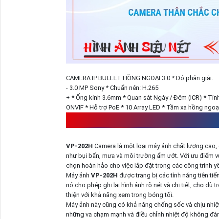
CAMERA IP BULLET HỒNG NGOẠI 3.0 * Độ phân giải:
- 3.0 MP Sony * Chuẩn nén: H.265
+ * Ống kính 3.6mm * Quan sát Ngày / Đêm (ICR) * Tí
ONVIF * Hỗ trợ PoE * 10 Array LED * Tầm xa hồng ngoạ
CÔNG TRÌNH SỬ DỤNG
VP
VP-202H
Camera là một loại máy ảnh chất lượng cao, 
như bụi bẩn, mưa và môi trường ẩm ướt. Với ưu điểm v
chọn hoàn hảo cho việc lắp đặt trong các công trình y
Máy ảnh
VP-202H
được trang bị các tính năng tiên tiế
nó cho phép ghi lại hình ảnh rõ nét và chi tiết, cho d
thiện với khả năng xem trong bóng tối.
Máy ảnh này cũng có khả năng chống sốc và chịu nhiệt
những va chạm mạnh và điều chỉnh nhiệt độ không đáng