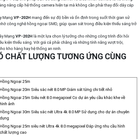
 dàng nâng cấp hệ thống camera hiện tại mà không cần phải thay đổi dây cáp
ây Mạng
VP-202H
mang đến sự độ bền và ổn định trong suốt thời gian sử
hờ công nghệ hồng ngoại SMD, giúp quan sát trong điều kiện thiếu sáng trở
Dây Mạng
VP-202H
là một lựa chọn lý tưởng cho những công trình đòi hỏi
u kiện thiếu sáng. Với giá cả phải chăng và những tính năng vượt trội,
ho kho hàng hay hệ thống an ninh.
 CHẤT LƯỢNG TƯƠNG ỨNG CÙNG
Hồng Ngoại 25m
Hồng Ngoại 20m Siêu sắc nét 8.0 MP Giám sát từng chi tiết nhỏ
Hồng Ngoại 25m Siêu nét 8.0 megapixel Co dự án yêu cầu khắc khe về
hình ảnh
Hồng Ngoại 30m Siêu sắc nét Ultra 4k 8.0 MP Sử dụng cho dự án chuyên
dụng
Hồng Ngoại 25m siêu nét Ultra 4k 8.0 megapixel Đáp ứng nhu cầu hình
chất lượng cao