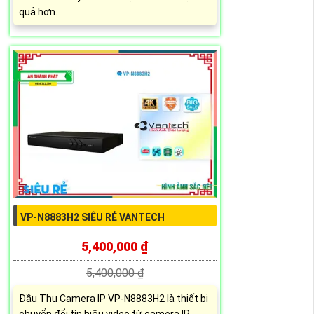
quả hơn.
VP-N8883H2 SIÊU RẺ VANTECH
5,400,000 ₫
5,400,000 ₫
Đầu Thu Camera IP VP-N8883H2 là thiết bị