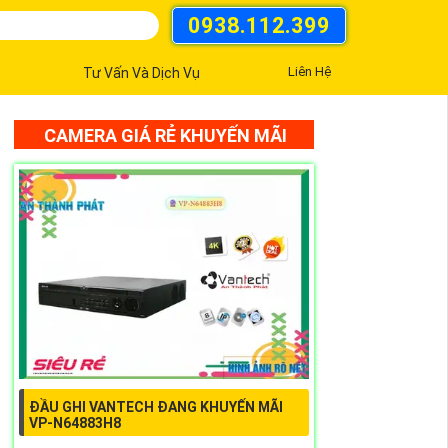
0938.112.399
Liên Hệ
Tư Vấn Và Dịch Vụ
CAMERA GIÁ RẺ KHUYẾN MÃI
ĐẦU GHI VANTECH ĐANG KHUYẾN MÃI
VP-N64883H8