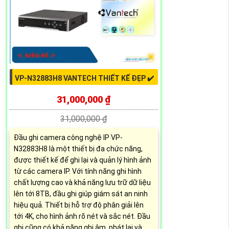
VP-N32883H8 VANTECH THIẾT KẾ ĐẸP ✔️
31,000,000 ₫
31,000,000 ₫
Đầu ghi camera công nghệ IP VP-
N32883H8 là một thiết bị đa chức năng,
được thiết kế để ghi lại và quản lý hình ảnh
từ các camera IP. Với tính năng ghi hình
chất lượng cao và khả năng lưu trữ dữ liệu
lên tới 8TB, đầu ghi giúp giám sát an ninh
hiệu quả. Thiết bị hỗ trợ độ phân giải lên
tới 4K, cho hình ảnh rõ nét và sắc nét. Đầu
ghi cũng có khả năng ghi âm, phát lại và