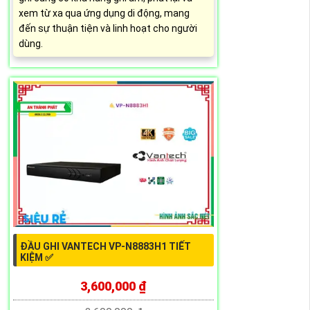
xem từ xa qua ứng dụng di động, mang
đến sự thuận tiện và linh hoạt cho người
dùng.
ĐẦU GHI VANTECH VP-N8883H1 TIẾT
KIỆM ✅
3,600,000 ₫