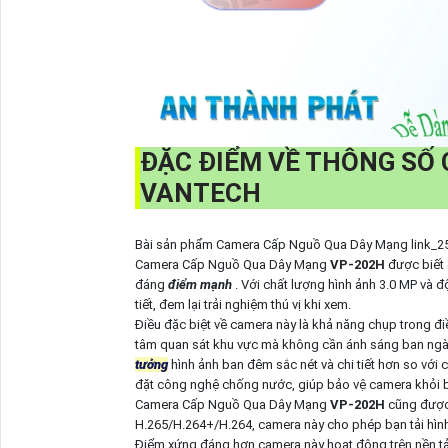
ĐẶC ĐIỂM VỀ THÔNG SỐ
VANTECH
Bài sản phẩm Camera Cấp Nguồ Qua Dây Mạng link_25 tra
Camera Cấp Nguồ Qua Dây Mạng
VP-202H
được biết 
đáng
điểm mạnh
. Với chất lượng hình ảnh 3.0 MP và đ
tiết, đem lại trải nghiệm thú vị khi xem.
Điều đặc biệt về camera này là khả năng chụp trong đi
tâm quan sát khu vực mà không cần ánh sáng ban ngà
tưởng
hình ảnh ban đêm sắc nét và chi tiết hơn so với c
đặt công nghệ chống nước, giúp bảo vệ camera khỏi b
Camera Cấp Nguồ Qua Dây Mạng
VP-202H
cũng được 
H.265/H.264+/H.264, camera này cho phép bạn tải hìn
Điểm xứng đáng hơn camera này hoạt động trên nền tản