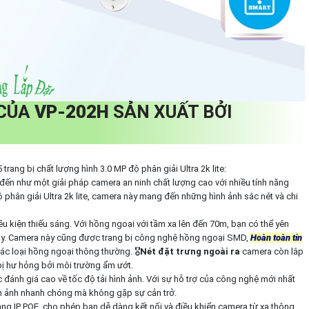
 CỦA
VP-202H
SẢN XUẤT BỞI
ng bị chất lượng hình 3.0 MP độ phân giải Ultra 2k lite:
đến như một giải pháp camera an ninh chất lượng cao với nhiều tính năng
ộ phân giải Ultra 2k lite, camera này mang đến những hình ảnh sắc nét và chi
ều kiện thiếu sáng. Với hồng ngoại với tầm xa lên đến 70m, bạn có thể yên
y. Camera này cũng được trang bị công nghệ hồng ngoại SMD,
Hoàn toàn tin
ác loại hồng ngoại thông thường. 🎖️
Nét đặt trưng ngoài ra
camera còn lắp
ị hư hỏng bởi môi trường ẩm ướt.
đánh giá cao về tốc độ tải hình ảnh. Với sự hỗ trợ của công nghệ mới nhất
h ảnh nhanh chóng mà không gặp sự cản trở.
g IP POE, cho phép bạn dễ dàng kết nối và điều khiển camera từ xa thông