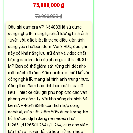
73,000,000 ₫
73,000,000 ₫
Đầu ghi camera VP-N64883H8 sử dụng
công nghệ IP mang lại chất lượng hình ảnh
tuyệt vời, đặc biệt là trong điều kiện ánh
sáng yếu như ban đêm. Với 8 HDD, đầu ghi
này có khả năng lưu trữ ảnh và video chất
lượng cao lên đến độ phân giải Ultra 4k 8.0
MP. Bạn có thể giám sát từng chi tiết nhỏ
một cách rõ ràng.Đầu ghi được thiết kế với
công nghệ IP, mang lại hình ảnh trung thực,
đồng thời đảm bảo tính bảo mật của dữ
liệu. Thiết kế đầu ghi phù hợp cho các văn
phòng và công ty. Với khả năng ghi hình 64
kênh,VP-N64883H8 còn tích hợp công
nghệ AI, giúp tiết kiệm 50% dung lượng. Nó
hỗ trợ các định dạng nén video như
H.265+/H.265/H.264+/H.264, giúp cho việc
lưu trữ và truyền tải dữ liệu trở nên hiệu