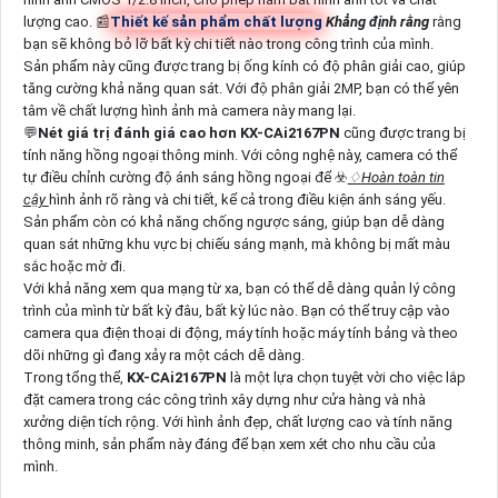
lượng cao. 📰
Thiết kế sản phẩm chất lượng
Khẳng định rằng
rằng
bạn sẽ không bỏ lỡ bất kỳ chi tiết nào trong công trình của mình.
Sản phẩm này cũng được trang bị ống kính có độ phân giải cao, giúp
tăng cường khả năng quan sát. Với độ phân giải 2MP, bạn có thể yên
tâm về chất lượng hình ảnh mà camera này mang lại.
💬
Nét giá trị đánh giá cao hơn
KX-CAi2167PN
cũng được trang bị
tính năng hồng ngoại thông minh. Với công nghệ này, camera có thể
tự điều chỉnh cường độ ánh sáng hồng ngoại để ☣️
♢
Hoàn toàn tin
cậy
hình ảnh rõ ràng và chi tiết, kể cả trong điều kiện ánh sáng yếu.
Sản phẩm còn có khả năng chống ngược sáng, giúp bạn dễ dàng
quan sát những khu vực bị chiếu sáng mạnh, mà không bị mất màu
sắc hoặc mờ đi.
Với khả năng xem qua mạng từ xa, bạn có thể dễ dàng quản lý công
trình của mình từ bất kỳ đâu, bất kỳ lúc nào. Bạn có thể truy cập vào
camera qua điện thoại di động, máy tính hoặc máy tính bảng và theo
dõi những gì đang xảy ra một cách dễ dàng.
Trong tổng thể,
KX-CAi2167PN
là một lựa chọn tuyệt vời cho việc lắp
đặt camera trong các công trình xây dựng như cửa hàng và nhà
xưởng diện tích rộng. Với hình ảnh đẹp, chất lượng cao và tính năng
thông minh, sản phẩm này đáng để bạn xem xét cho nhu cầu của
mình.