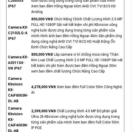
C2005S5
luôn được ứng dụng trong từng sản phẩm của mình
IP67
Xem ban đêm Hồng Ngoại 60m AHD CVI TVI BCS HD
Analog
850,000 VNĐ
Chức Năng Chính Chất Lượng Hình 2.0 MP
FULL HD 1080P Sắt nét tiết kiệm chi phí KBvision công
Camera KX-
nghệ luôn được ứng dụng trong từng sản phẩm của
C2102LQ-A
mình Hình ảnh ban đêm Hồng Ngoại 40m Sản phẩm ứng
IP67
dụng công nghệ AHD CVI TVI BCS HD Hoặt Động Ổn
Định Chức Năng Cao Cấp
800,000 VNĐ
Lắp camera vị trí chống mưa nắng Thân
Camera KX-
Kim Loại Chất Lượng Hình 2.0 MP FULL HD 1080P Sắt nét
A2011S4-
tiết kiệm chi phí Xem được ban đêm Hồng Ngoại 30m
VN IP67
xem ban đêm chất lượng Chức Năng Cao Cấp
Camera
Kbvision
4,278,000 VNĐ
Xem ban đêm Full Color 50m Công Nghệ
KX-
AI
CAiF8003N-
DL-AB
Camera
2,399,000 VNĐ
Chất Lượng Hình 4.0 MP Độ phân giải
Kbvision
Ultra 2k KBvision công nghệ luôn được ứng dụng trong
KX-
từng sản phẩm của mình Xem ban đêm Full Color 50m
CAiF4003N-
IP POE
DL-AB