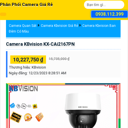
Phân Phối Camera Giá Rẻ
0938.112.399
Camera Quan Sát
Camera Kbvision Giá Rẻ
Camera Kbvision Ban
Đêm Có Màu
Camera KBvision KX-CAi2167PN
10,227,750 ₫
15,735,000 ₫
Thương hiệu:
KBvision
Ngày đăng:
12/23/2023 8:28:51 AM