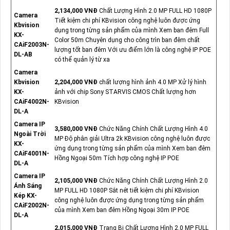
2,134,000 VNĐ
Chất Lượng Hình 2.0 MP FULL HD 1080P
Camera
Tiết kiệm chi phí KBvision công nghệ luôn được ứng
Kbvision
dụng trong từng sản phẩm của mình Xem ban đêm Full
KX-
Color 50m Chuyên dụng cho công trìn ban đêm chất
CAiF2003N-
lượng tốt ban đêm Với ưu điểm lớn là công nghệ IP POE
DL-AB
có thể quản lý từ xa
Camera
Kbvision
2,204,000 VNĐ
chất lượng hình ảnh 4.0 MP Xử lý hình
KX-
ảnh với chip Sony STARVIS CMOS Chất lượng hơn
CAiF4002N-
KBvision
DL-A
Camera IP
3,580,000 VNĐ
Chức Năng Chính Chất Lượng Hình 4.0
Ngoài Trời
MP Độ phân giải Ultra 2k KBvision công nghệ luôn được
KX-
ứng dụng trong từng sản phẩm của mình Xem ban đêm
CAiF4001N-
Hồng Ngoại 50m Tích hợp công nghệ IP POE
DL-A
Camera IP
2,105,000 VNĐ
Chức Năng Chính Chất Lượng Hình 2.0
Ánh Sáng
MP FULL HD 1080P Sắt nét tiết kiệm chi phí KBvision
Kép KX-
công nghệ luôn được ứng dụng trong từng sản phẩm
CAiF2002N-
của mình Xem ban đêm Hồng Ngoại 30m IP POE
DL-A
2,015,000 VNĐ
Trang Bị Chất Lượng Hình 2.0 MP FULL