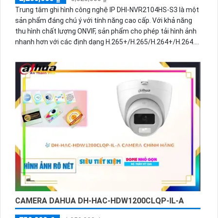
Trung tâm ghi hình công nghệ IP DHI-NVR2104HS-S3 là một
sản phẩm đáng chú ý với tính năng cao cấp. Với khả năng
thu hình chất lượng ONVIF, sản phẩm cho phép tải hình ảnh
nhanh hơn với các định dạng H.265+/H.265/H.264+/H.264.
Đặc biệt, công nghệ ONVIF giúp cải thiện hình ảnh thiếu
sáng một cách đáng kể. Đồng thời, trung tâm ghi hình cũng
hỗ trợ băng thông lên đến 80 Mbps và công nghệ thiếu
sáng tiên tiến. Sản phẩm được trang bị 1 HDD để lưu trữ dữ
liệu đáng tin cậy.
CAMERA DAHUA DH-HAC-HDW1200CLQP-IL-A