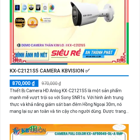
ĐẦU GHI KBVISION KX-7104AI-VN
1,800,000 ₫
2,200,000 ₫
Thiết bị thu hình Công Nghệ HD KX-7104Ai-VN là một sản
phẩm tiên tiến và đáng tin cậy trong lĩnh vực thu hình. Với
độ phân giải cao HD, nó cho phép người dùng thu lại hình
ảnh chất lượng, sắc nét và chi tiết. Sản phẩm này được
trang bị công nghệ tiên tiến AI-VN, giúp phát hiện và nhận
dạng các đối tượng một cách chính xác, từ đó tăng cường
sự an ninh và giám sát hiệu quả. Thiết bị thu hình KX-
7104Ai-VN còn hỗ trợ kết nối mạng IP, giúp người dùng dễ
dàng quan sát và điều khiển từ xa thông qua máy tính hoặc
điện thoại di động. Với thiết kế nhỏ gọn, dễ lắp đặt, sản
phẩm này là lựa chọn lý tưởng cho việc giám sát tại các nơi
công cộng, văn phòng, nhà riêng và các khu vực khác.