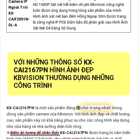
Camera IP
HD 1080P Sắt nét tiết kiệm chi phí KBvision công nghệ
Ngoài Trời
luôn được ứng dụng trong từng sản phẩm của mình
KX-
Hình ảnh sắt nét ban đêm Hồng Ngoại 30m Được trang
CAiF2001N-
bị công nghệ IP POE Đảm bảo độ phân giải cao Hình Ảnh
DL-A
Sắt Nét Dễ Dàng Sử Dụng
VỚI NHỮNG THÔNG SỐ
KX-
CAI2167PN
HÌNH ẢNH ĐẸP
KBVISION THƯỜNG DỤNG NHỮNG
CÔNG TRÌNH
KX-CAi2167PN
là một sản phẩm đáng 🎛
chú trọng nhất
trong
dòng sản phẩm camera của KBvision. Với hình ảnh đẹp và chất lượng
cao, sản phẩm này có khả năng phục vụ cho các công trình xây dựng
như cửa hàng và nhà xưởng diện tích rộng.
☣️
Điểm ấn tượng dễ nhận thấy
KX-CAi2167PN
được trang bị cảm biến
hình ảnh CMOS 1/2.8 inch, cho phép nắm bắt hình ảnh tốt và chất