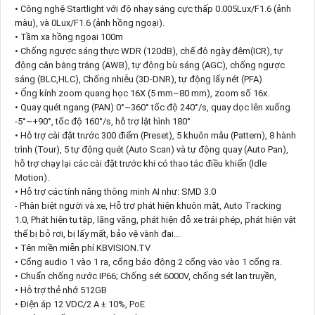
• Công nghệ Startlight với độ nhạy sáng cực thấp 0.005Lux/F1.6 (ảnh
màu), và 0Lux/F1.6 (ảnh hồng ngoại).
• Tầm xa hồng ngoại 100m
• Chống ngược sáng thực WDR (120dB), chế độ ngày đêm(ICR), tự
động cân bằng trắng (AWB), tự động bù sáng (AGC), chống ngược
sáng (BLC,HLC), Chống nhiễu (3D-DNR), tự động lấy nét (PFA)
• Ống kính zoom quang học 16X (5 mm–80 mm), zoom số 16x.
• Quay quét ngang (PAN) 0°~360° tốc độ 240°/s, quay dọc lên xuống
-5°~+90°, tốc độ 160°/s, hỗ trợ lật hình 180°
• Hỗ trợ cài đặt trước 300 điểm (Preset), 5 khuôn mẫu (Pattern), 8 hành
trình (Tour), 5 tự động quét (Auto Scan) và tự động quay (Auto Pan),
hỗ trợ chạy lại các cài đặt trước khi có thao tác điều khiển (Idle
Motion).
• Hỗ trợ các tính năng thông minh AI như: SMD 3.0
- Phân biệt người và xe, Hỗ trợ phát hiện khuôn mặt, Auto Tracking
1.0, Phát hiện tụ tập, lãng vãng, phát hiện đỗ xe trái phép, phát hiện vật
thể bị bỏ rơi, bị lấy mất, bảo vệ vành đai...
• Tên miền miễn phí KBVISION.TV
• Cổng audio 1 vào 1 ra, cổng báo động 2 cổng vào vào 1 cổng ra.
• Chuẩn chống nước IP66; Chống sét 6000V, chống sét lan truyền,
• Hỗ trợ thẻ nhớ 512GB
• Điện áp 12 VDC/2 A ± 10%, PoE