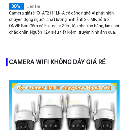
30%
Liên Hệ
Camera giá rẻ KX-AF2111LN-A có công nghệ AI phát hiện
chuyển động người, chất lượng hình ảnh 2.0 MP, hỗ trợ
ONVIF. Ban đêm có Full-color 30m, lắp cho kho hàng, kim loại
chắc chắn. Nguồn 12V siêu tiết kiệm, truyền hình ảnh qua
mạng IP POE, thu âm chất lượng.
CAMERA WIFI KHÔNG DÂY GIÁ RẺ