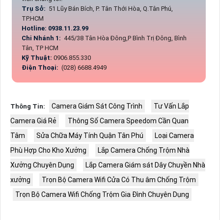
Trụ Sở:
51 Lũy Bán Bích, P. Tân Thới Hòa, Q.Tân Phú,
TP.HCM
Hotline: 0938.11.23.99
Chi Nhánh 1:
445/38 Tân Hòa Đông,P Bình Trị Đông, Bình
Tân, TP HCM
Kỹ Thuật:
0906.855.330
Điện Thoại:
(028) 6688.4949
Camera Giám Sát Công Trình
Tư Vấn Lắp
Thông Tin:
Camera Giá Rẻ
Thông Số Camera Speedom Cần Quan
Tâm
Sửa Chữa Máy Tính Quận Tân Phú
Loại Camera
Phù Hợp Cho Kho Xưởng
Lắp Camera Chống Trộm Nhà
Xưởng Chuyên Dụng
Lắp Camera Giám sát Dây Chuyền Nhà
xưởng
Trọn Bộ Camera Wifi Cửa Có Thu âm Chống Trộm
Trọn Bộ Camera Wifi Chống Trộm Gia Đình Chuyên Dụng