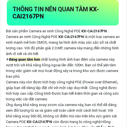
THÔNG TIN NÊN QUAN TÂM
KX-
CAI2167PN
Bài sản phẩm Camera an ninh Công Nghệ POE
KX-CAi2167PN
:
Camera an ninh Công Nghệ POE
KX-CAi2167PN
là một loại camera an
ninh mạnh mẽ hơn CMOS, mang lại hình ảnh màu sắc sặc sỡ và chất
lượng cao. Với độ phân giải 2.0 MP, camera này mang đến những hình
ảnh rõ nét và chi tiết.
✈
Đáng quan tâm hơn
chất lượng hình ảnh ban đêm của camera này
vượt trội với khả năng hồng ngoại lên đến 100m. Bạn có thể yên tâm
trong việc giám sát mọi hoạt động xảy ra trong khu vực được camera
bao phủ.
Camera này còn được tích hợp công nghệ POE (Power over Ethernet),
giúp bạn dễ dàng lắp đặt chỉ với một cáp duy nhất. Công nghệ được
tích hợp cao cấp Công trình Được bạn tiết kiệm thời gian và công sức
trong việc cài đặt camera.
Ứng dụng khả năng xoay zoom của camera này, bạn có thể dễ dàng
xem đối tượng từ xa và giám sát toàn cảnh một cách linh hoạt. Với
khả năng xoay 360 độ, không có điểm mù nào trên khu vực giám sát.
Camera POE
KX-CAi2167PN
còn được trang bị công nghệ Hồng