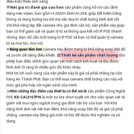
điều kiện thiếu ánh sáng.
💬
Nét giá trị đánh giá cao hơn
sản phẩm cũng hỗ trợ các định
dạng nén video, bao gồm H.265/H.264+/H.264, giúp tiết kiệm băng
thông và dung lượng lưu trữ mà vẫn duy trì chất lượng hình ảnh tốt.
Với khả năng lắp đặt camera cho gia đình căn hộ, sản phẩm này giúp
bạn có thể giám sát và quản lý từ xa thông qua kết nối IP POE nhanh
chóng. Bạn chỉ cần một trang bị IP POE và bạn có thể quản lý camera
từ xa mọi lúc, mọi nơi.
✈
Đáng quan tâm hơn
camera này được trang bị khả năng xoay 360 độ
và zoom dễ dàng điều khiển. 📰
Thiết kế sản phẩm chất lượng
cho
phép bạn điều chỉnh góc quan sát một cách linh hoạt và thu được
hình ảnh rõ ràng từ nhiều góc độ khác nhau.
Một lợi ích cuối cùng của sản phẩm này là giá cả phải chăng tại cửa
hàng An Thành Phát. Bạn có thể mua camera chất lượng cao này với
mức giá phù hợp với ngân sách của mình.
➲
Nhìn những đặc điểm của thiết bị có thể nói là
sản phẩm Công Nghệ
POE
KX-CAi2167PN
là một sự lựa chọn tuyệt vời cho việc quan sát và
giám sát mọi ngóc ngách trong gia đình căn hộ của bạn. Với khả
năng hình ảnh sắt nét ban đêm, khả năng xoay 360 độ và giá cả phải
chăng, camera này đáng giá một cơ hội để được thử nghiệm và sử
dụng.