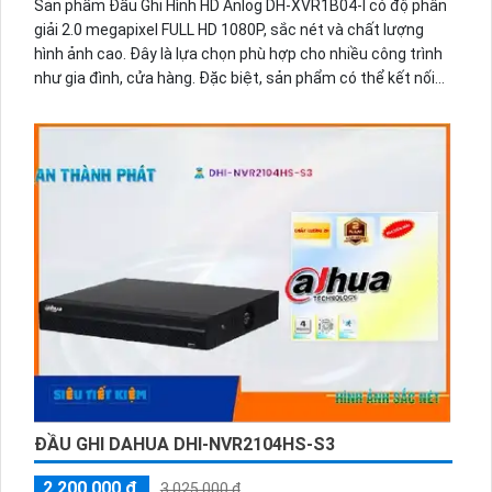
Sản phẩm Đầu Ghi Hình HD Anlog DH-XVR1B04-I có độ phân
giải 2.0 megapixel FULL HD 1080P, sắc nét và chất lượng
hình ảnh cao. Đây là lựa chọn phù hợp cho nhiều công trình
như gia đình, cửa hàng. Đặc biệt, sản phẩm có thể kết nối
thêm 1 Camera IP và hỗ trợ xem trong môi trường thiếu
sáng. Đầu ghi còn có 1 HDD để lưu trữ dữ liệu. Ngoài ra, sản
phẩm còn hỗ trợ công nghệ AHD, CVI, TVI, BCS và phù hợp
cho các công trình dân dụng. Đặc biệt, sản phẩm tích hợp
công nghệ AI và công nghệ cao cấp, giúp tăng cường khả
năng quan sát và bảo mật.
ĐẦU GHI DAHUA DHI-NVR2104HS-S3
2,200,000 ₫
3,025,000 ₫