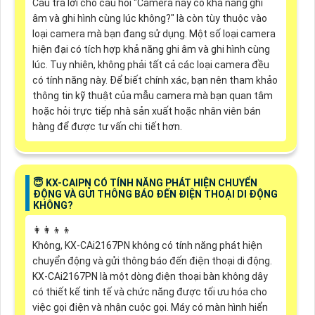
Câu trả lời cho câu hỏi "Camera này có khả năng ghi
âm và ghi hình cùng lúc không?" là còn tùy thuộc vào
loại camera mà bạn đang sử dụng. Một số loại camera
hiện đại có tích hợp khả năng ghi âm và ghi hình cùng
lúc. Tuy nhiên, không phải tất cả các loại camera đều
có tính năng này. Để biết chính xác, bạn nên tham khảo
thông tin kỹ thuật của mẫu camera mà bạn quan tâm
hoặc hỏi trực tiếp nhà sản xuất hoặc nhân viên bán
hàng để được tư vấn chi tiết hơn.
😇 KX-CAIPN CÓ TÍNH NĂNG PHÁT HIỆN CHUYỂN
ĐỘNG VÀ GỬI THÔNG BÁO ĐẾN ĐIỆN THOẠI DI ĐỘNG
KHÔNG?
👩‍👩‍👦‍👦
Không, KX-CAi2167PN không có tính năng phát hiện
chuyển động và gửi thông báo đến điện thoại di động.
KX-CAi2167PN là một dòng điện thoại bàn không dây
có thiết kế tinh tế và chức năng được tối ưu hóa cho
việc gọi điện và nhận cuộc gọi. Máy có màn hình hiển