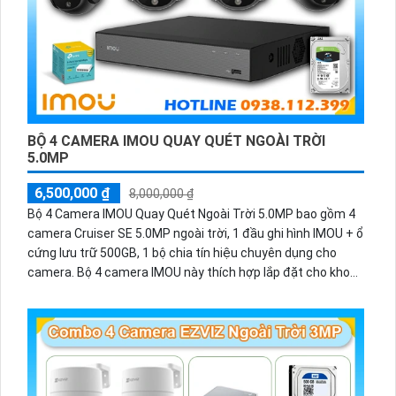
BỘ 4 CAMERA IMOU QUAY QUÉT NGOÀI TRỜI
5.0MP
6,500,000 ₫
8,000,000 ₫
Bộ 4 Camera IMOU Quay Quét Ngoài Trời 5.0MP bao gồm 4
camera Cruiser SE 5.0MP ngoài trời, 1 đầu ghi hình IMOU + ổ
cứng lưu trữ 500GB, 1 bộ chia tín hiệu chuyên dụng cho
camera. Bộ 4 camera IMOU này thích hợp lắp đặt cho kho
hàng, nhà xưởng, khu phố và khu vực cần giám sát ngoài
trời.