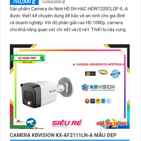
750,000 ₫
1,050,000 ₫
Sản phẩm Camera An Ninh HD DH-HAC-HDW1200CLQP-IL-A
được thiết kế chuyên dụng để bảo vệ an ninh cho gia đình
và doanh nghiệp. Với độ phân giải cao HD 1080p, camera
cho khả năng quan sát chi tiết và rõ nét. Thiết bị này cung
cấp hình ảnh sắc nét ngày và đêm, nhờ vào chế độ hồng
ngoại thông minh. Camera còn tích hợp công nghệ chống
ngược sáng và giảm nhiễu kỹ thuật số, mang lại hình ảnh
chất lượng và sắc nét hơn. Với thiết kế chắc chắn, camera
có khả năng chống nước, bụi và va đập, phù hợp sử dụng cả
trong nhà và ngoài trời. Đồng thời, sản phẩm này còn hỗ trợ
kết nối điện thoại di động thông qua ứng dụng di động, giúp
bạn dễ dàng quan sát và điều khiển camera từ xa. Với
những tính năng vượt trội, camera an ninh HD DH-HAC-
HDW1200CLQP-IL-A là sự lựa chọn tốt cho hệ thống giám
sát an ninh.
CAMERA KBVISION KX-AF2111LN-A MẪU ĐẸP