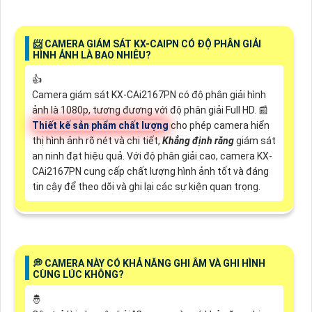
📨 CAMERA GIÁM SÁT KX-CAIPN CÓ ĐỘ PHÂN GIẢI
HÌNH ẢNH LÀ BAO NHIÊU?
👍
Camera giám sát KX-CAi2167PN có độ phân giải hình
ảnh là 1080p, tương đương với độ phân giải Full HD. 📰
Thiết kế sản phẩm chất lượng
cho phép camera hiển
thị hình ảnh rõ nét và chi tiết,
Khẳng định rằng
giám sát
an ninh đạt hiệu quả. Với độ phân giải cao, camera KX-
CAi2167PN cung cấp chất lượng hình ảnh tốt và đáng
tin cậy để theo dõi và ghi lại các sự kiện quan trọng.
️💭 CAMERA NÀY CÓ KHẢ NĂNG GHI ÂM VÀ GHI HÌNH
CÙNG LÚC KHÔNG?
🤴