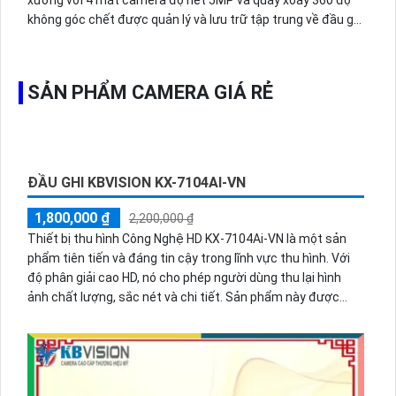
xưởng với 4 mắt camera độ nét 5MP và quay xoay 360 độ
không góc chết được quản lý và lưu trữ tập trung về đầu ghi
hình ổ cứng hỗ trợ xem qua tivi.
SẢN PHẨM CAMERA GIÁ RẺ