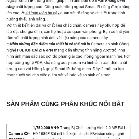
Ngoại Smart IR thông minh, giúp hình ảnh ban đêm vẫn
Khẳng định
rằng
chất lượng cao. Công suất hồng ngoại Smart IR cũng được nâng
lên cao, ☣️
♢
Hoàn toàn tin cậy
quan sát rõ ràng và chi tiết trong tình
huống thiếu ánh sáng.
Với thiết kế hiện đại và chất liệu chắc chắn, camera này phù hợp để
lắp đặt cho gia đình, căn hộ hoặc cơ quan văn phòng. Bạn có thể yên
tâm với chất lượng hình ảnh và hiệu năng của camera này.
➲
Nhìn những đặc điểm của thiết bị có thể nói là
Camera an ninh Công
Nghệ POE
KX-CAi2167PN
mang đến những tính năng vượt trội như
hình ảnh màu sắc sặc sỡ, độ phân giải cao, hồng ngoại mạnh mẽ, tích
hợp công nghệ POE, khả năng xoay zoom và hình ảnh ban đêm chất
lượng cao với Hồng Ngoại Smart IR thông minh. Đây là một sự lựa
chọn tuyệt vời cho việc giám sát và bảo vệ an ninh của bạn.
SẢN PHẨM CÙNG PHÂN KHÚC NỔI BẬT
1,750,000 VNĐ
Trang Bị Chất Lượng Hình 2.0 MP FULL
Camera KX-
HD 1080P Sắt nét tiết kiệm chi phí KBvision công nghệ