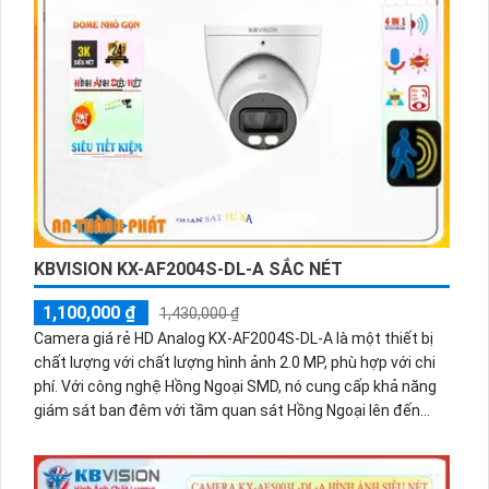
KX-C2121S5 CAMERA KBVISION ✅
870,000 ₫
970,000 ₫
Thiết Bị Camera HD Anlog KX-C2121S5 là một sản phẩm
mạnh mẽ vượt trội so với Sony SNR1s. Với hình ảnh trung
thực và khả năng giám sát ban đêm Hồng Ngoại 30m, nó
mang lại sự an toàn và tin cậy cho người dùng. Được trang
bị công nghệ mới AHD, CVI, TVI và BCS, độ bên cao hơn và
độ phân giải 2.0 MP, giúp tái tạo hình ảnh chi tiết và rõ nét.
Hơn nữa, thiết bị cũng hỗ trợ giám sát qua điện thoại nhanh
chóng và tích hợp công nghệ nhìn đêm chất lượng Hồng
Ngoại Smart IR với các chuẩn nén
H.265+/H.265/H.264+/H.264.