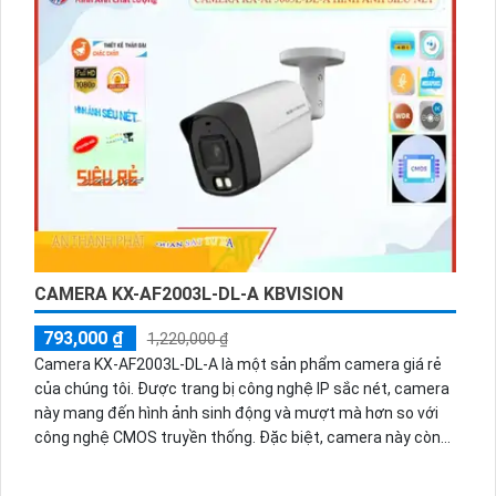
KBVISION KX-AF2004S-DL-A SẮC NÉT
1,100,000 ₫
1,430,000 ₫
Camera giá rẻ HD Analog KX-AF2004S-DL-A là một thiết bị
chất lượng với chất lượng hình ảnh 2.0 MP, phù hợp với chi
phí. Với công nghệ Hồng Ngoại SMD, nó cung cấp khả năng
giám sát ban đêm với tầm quan sát Hồng Ngoại lên đến
40m. Được thiết kế cho cửa hàng, gia đình và căn hộ, nó là
một loại camera Dome Kim loại. Hình ảnh có thể được
truyền tải trên công nghệ AHD, CVI, TVI và BCS. Camera
cũng hỗ trợ âm thanh trên cáp đồng trục. Với chức năng
thu âm, nó là lựa chọn tốt cho việc giám sát.