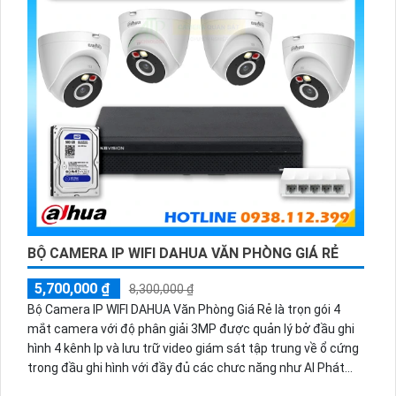
BỘ CAMERA IP WIFI DAHUA VĂN PHÒNG GIÁ RẺ
5,700,000 ₫
8,300,000 ₫
Bộ Camera IP WIFI DAHUA Văn Phòng Giá Rẻ là trọn gói 4
mắt camera với độ phân giải 3MP được quản lý bở đầu ghi
hình 4 kênh Ip và lưu trữ video giám sát tập trung về ổ cứng
trong đầu ghi hình với đầy đủ các chưc năng như AI Phát
hiện chuyển động, đàm thoại âm thanh 2 chiều và giám sát