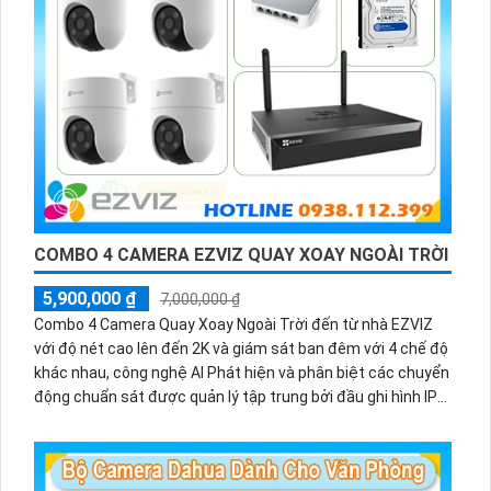
COMBO 4 CAMERA EZVIZ QUAY XOAY NGOÀI TRỜI
5,900,000 ₫
7,000,000 ₫
Combo 4 Camera Quay Xoay Ngoài Trời đến từ nhà EZVIZ
với độ nét cao lên đến 2K và giám sát ban đêm với 4 chế độ
khác nhau, công nghệ AI Phát hiện và phân biệt các chuyển
động chuẩn sát được quản lý tập trung bởi đầu ghi hình IP
WiFi