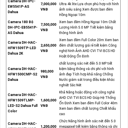
Camera DH-IPC-
7,000,000
Ultra 4k lite Lựa chọn phù hợp với hình
EW5541P-AS
VNĐ
ảnh siêu sáng Xem được ban đêm
Dahua
Hồng Ngoại 10m
Camera 180 Độ
Xem ban đêm Hồng Ngoại 10m Chất
7,500,000
DH-IPC-EB5541P-
Lượng Hình 5.0 MP Tiết kiệm băng
VNĐ
AS Dahua
thông hình ảnh
Xem ban đêm Full Color 20m Xem ban
Camera DH-HAC-
2,650,000
đêm chất lượng giá rẻ tiết kiệm Công
HFW1509TP-LED
VNĐ
nghệ hình Ảnh AHD CVI TVI BCS HD
Dahua 2K
Hoặt Động Ổn Định
chất lượng sắc nét đến 5.0 MP tiết
Camera DH-HAC-
kiệm băng thông và chi phí với hình
980,000
HFW1500CMP-S2
ảnh đẹp Tích hợp khả năng Chống
VNĐ
Dahua
Nước giám sát trong điều kiện khắc
nghiệt Sắc Nét
Khả Năng hoặc động với công nghệ
Camera DH-HAC-
AHD CVI TVI BCS HD Giúp Hệ Thống
HFW1509TLMP-
1,600,000
Ổn Định Xem ban đêm Full Color 40m
LED-S2 Dahua Full
VNĐ
Xem ban đêm chất lượng Chiết khấu
Color
cao
Chức Năng hình ảnh sắc nét đến 5.0
Camera DH-HAC-
1,200,000
megapixel tiết kiệm băng thông và chi