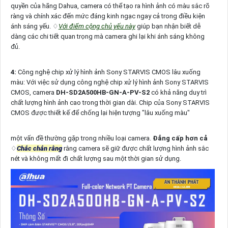
quyền của hãng Dahua, camera có thể tạo ra hình ảnh có màu sắc rõ
ràng và chính xác đến mức đáng kinh ngạc ngay cả trong điều kiện
ánh sáng yếu. ♢
Với điểm cộng chủ yếu này
giúp bạn nhận biết dễ
dàng các chi tiết quan trọng mà camera ghi lại khi ánh sáng không
đủ.
4:
Công nghệ chip xử lý hình ảnh Sony STARVIS CMOS lâu xuống
màu: Với việc sử dụng công nghệ chip xử lý hình ảnh Sony STARVIS
CMOS, camera
DH-SD2A500HB-GN-A-PV-S2
có khả năng duy trì
chất lượng hình ảnh cao trong thời gian dài. Chip của Sony STARVIS
CMOS được thiết kế để chống lại hiện tượng "lâu xuống màu"
một vấn đề thường gặp trong nhiều loại camera.
Đẳng cấp hơn cả
♢
Chắc chắn rằng
rằng camera sẽ giữ được chất lượng hình ảnh sắc
nét và không mất đi chất lượng sau một thời gian sử dụng.