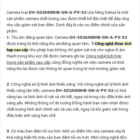
Camera loại
DH-SD2A500HB-GN-A-PV-S2
của hãng Dahua là một
sản phẩm camera chất lượng cao được thiết kế đặc biệt để đáp ứng
nhu cầu giám sát ban đêm. Dưới đây là các ưu điểm chính của sản
phẩm:
1:
Thu âm đáng quan tâm: Camera
DH-SD2A500HB-GN-A-PV-S2
được trang bị tính năng thu âmđáng quan tâm. 🔖
Công nghệ được tích
hợp cao cấp
cho phép bạn không chỉ giám sát mà còn nghe rõ âm
thanh trong khu vực đã được camera ghi lại.
Cộng nghệ tích hợp
trong sản phẩm cao cấp
cũng đồng nghĩa với việc camera có khả
năng thu lại được các thông tin quan trọng từ môi trường giám sát.
2:
Công nghệ xử lý hình ảnh thiếu sáng: Với công nghệ xử lý hình ảnh
thiếu sáng tân tiến, camera
DH-SD2A500HB-GN-A-PV-S2
có khả
năng tạo ra hình ảnh rõ nét và chi tiết, ngay cả trong các điều kiện ánh
sáng yếu. Những thông số ấn tượng Đồng hành bạn cảm nhận được
chất lượng hình ảnh chính xác và sắc nét, ngay cả khi giám sát trong
điều kiện ánh sáng hạn chế.
3:
Có màu ban đêm tối ưu hơn: Một ưu điểm lớn của camera này là
khả năng hiển thị màu sắc ban đêm tối ưu hơn. Nhờ công nghệ độc