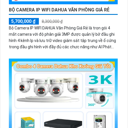
BỘ CAMERA IP WIFI DAHUA VĂN PHÒNG GIÁ RẺ
5,700,000 ₫
8,300,000 ₫
Bộ Camera IP WIFI DAHUA Văn Phòng Giá Rẻ là trọn gói 4
mắt camera với độ phân giải 3MP được quản lý bở đầu ghi
hình 4 kênh Ip và lưu trữ video giám sát tập trung về ổ cứng
trong đầu ghi hình với đầy đủ các chưc năng như AI Phát
hiện chuyển động, đàm thoại âm thanh 2 chiều và giám sát
có màu vào ban đêm