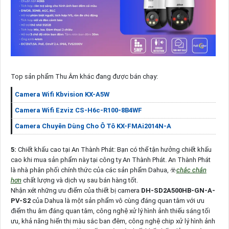
Top sản phẩm Thu Âm khác đang được bán chạy:
Camera Wifi Kbvision KX-A5W
Camera Wifi Ezviz CS-H6c-R100-8B4WF
Camera Chuyên Dùng Cho Ô Tô KX-FMAi2014N-A
5:
Chiết khấu cao tại An Thành Phát: Bạn có thể tận hưởng chiết khấu
cao khi mua sản phẩm này tại công ty An Thành Phát. An Thành Phát
là nhà phân phối chính thức của các sản phẩm Dahua, ☣️
chắc chắn
hơn
chất lượng và dịch vụ sau bán hàng tốt.
Nhận xét những ưu điểm của thiết bị camera
DH-SD2A500HB-GN-A-
PV-S2
của Dahua là một sản phẩm vô cùng đáng quan tâm với ưu
điểm thu âm đáng quan tâm, công nghệ xử lý hình ảnh thiếu sáng tối
ưu, khả năng hiển thị màu sắc ban đêm, công nghệ chip xử lý hình ảnh