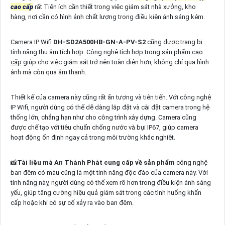
cao cấp
rất Tiên ích cần thiết trong việc giám sát nhà xưởng, kho
hàng, nơi cần có hình ảnh chất lượng trong điều kiện ánh sáng kém.
Camera IP Wifi
DH-SD2A500HB-GN-A-PV-S2
cũng được trang bị
tính năng thu âm tích hợp.
Cộng nghệ tích hợp trong sản phẩm cao
cấp
giúp cho việc giám sát trở nên toàn diện hơn, không chỉ qua hình
ảnh mà còn qua âm thanh.
Thiết kế của camera này cũng rất ấn tượng và tiên tiến. Với công nghệ
IP Wifi, người dùng có thể dễ dàng lắp đặt và cài đặt camera trong hệ
thống lớn, chẳng hạn như cho công trình xây dựng. Camera cũng
được chế tạo với tiêu chuẩn chống nước và bụi IP67, giúp camera
hoạt động ổn định ngay cả trong môi trường khắc nghiệt.
📸
Tài liệu mà An Thành Phát cung cấp về sản phẩm
công nghệ
ban đêm có màu cũng là một tính năng độc đáo của camera này. Với
tính năng này, người dùng có thể xem rõ hơn trong điều kiện ánh sáng
yếu, giúp tăng cường hiệu quả giám sát trong các tình huống khẩn
cấp hoặc khi có sự cố xảy ra vào ban đêm.