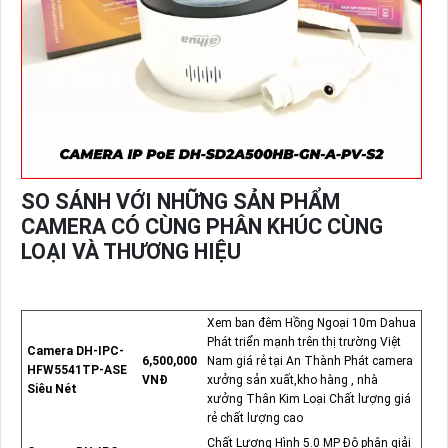
SO SÁNH VỚI NHỮNG SẢN PHẨM
CAMERA CÓ CÙNG PHÂN KHÚC CÙNG
LOẠI VÀ THƯƠNG HIỆU
Xem ban đêm Hồng Ngoại 10m Dahua
Phát triển mạnh trên thị trường Việt
Camera DH-IPC-
6,500,000
Nam giá rẻ tại An Thành Phát camera
HFW5541TP-ASE
VNĐ
xưởng sản xuất,kho hàng , nhà
Siêu Nét
xưởng Thân Kim Loại Chất lượng giá
rẻ chất lượng cao
Chất Lượng Hình 5.0 MP Độ phân giải