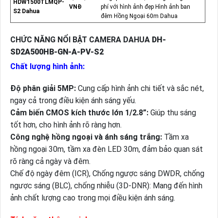
HDW1500TLMQP-
VNĐ
phí với hình ảnh đẹp Hình ảnh ban
S2 Dahua
đêm Hồng Ngoại 60m Dahua
CHỨC NĂNG NỔI BẬT CAMERA DAHUA
DH-
SD2A500HB-GN-A-PV-S2
Chất lượng hình ảnh:
Độ phân giải 5MP:
Cung cấp hình ảnh chi tiết và sắc nét,
ngay cả trong điều kiện ánh sáng yếu.
Cảm biến CMOS kích thước lớn 1/2.8”:
Giúp thu sáng
tốt hơn, cho hình ảnh rõ ràng hơn.
Công nghệ hồng ngoại và ánh sáng trắng:
Tầm xa
hồng ngoại 30m, tầm xa đèn LED 30m, đảm bảo quan sát
rõ ràng cả ngày và đêm.
Chế độ ngày đêm (ICR), Chống ngược sáng DWDR, chống
ngược sáng (BLC), chống nhiễu (3D-DNR): Mang đến hình
ảnh chất lượng cao trong mọi điều kiện ánh sáng.