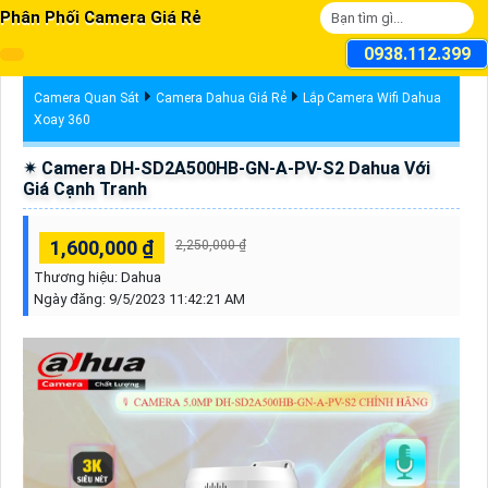
Phân Phối Camera Giá Rẻ
0938.112.399
Camera Quan Sát
Camera Dahua Giá Rẻ
Lắp Camera Wifi Dahua
Xoay 360
✴ Camera DH-SD2A500HB-GN-A-PV-S2 Dahua Với
Giá Cạnh Tranh
1,600,000 ₫
2,250,000 ₫
Thương hiệu:
Dahua
Ngày đăng:
9/5/2023 11:42:21 AM