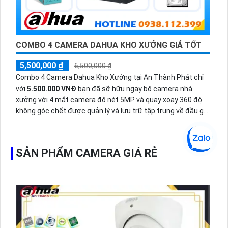
COMBO 4 CAMERA DAHUA KHO XƯỞNG GIÁ TỐT
5,500,000 ₫
6,500,000 ₫
Combo 4 Camera Dahua Kho Xưởng tại An Thành Phát chỉ
với
5.500.000 VNĐ
bạn đã sỡ hữu ngay bộ camera nhà
xưởng với 4 mắt camera độ nét 5MP và quay xoay 360 độ
không góc chết được quản lý và lưu trữ tập trung về đầu ghi
hình ổ cứng hỗ trợ xem qua tivi.
SẢN PHẨM CAMERA GIÁ RẺ