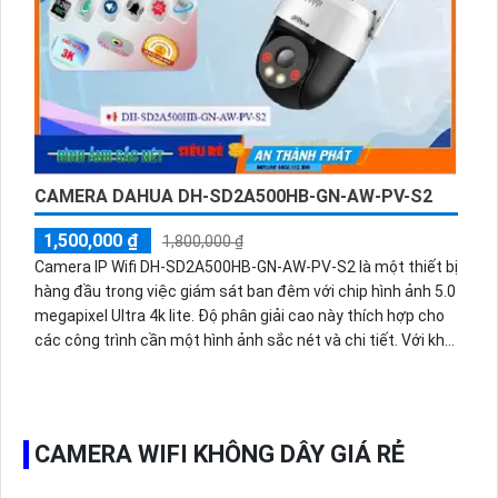
CAMERA DAHUA DH-SD2A500HB-GN-AW-PV-S2
1,500,000 ₫
1,800,000 ₫
Camera IP Wifi DH-SD2A500HB-GN-AW-PV-S2 là một thiết bị
hàng đầu trong việc giám sát ban đêm với chip hình ảnh 5.0
megapixel Ultra 4k lite. Độ phân giải cao này thích hợp cho
các công trình cần một hình ảnh sắc nét và chi tiết. Với khả
năng chuyển đổi màu sắc vào ban đêm, camera này cho
phép người dùng xem hình ảnh chất lượng cao và đầy đủ
màu sắc trong khoảng cách 30m. Với khả năng xoay 360 độ
và chất lượng hình ảnh trung thực, nó là sự lựa chọn hoàn
CAMERA WIFI KHÔNG DÂY GIÁ RẺ
hảo cho việc lắp đặt trong các công trình có không gian
rộng. Đặc biệt, camera này có tích hợp đèn còi báo động,