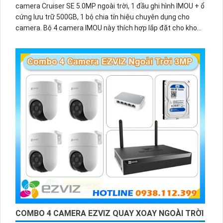
camera Cruiser SE 5.0MP ngoài trời, 1 đầu ghi hình IMOU + ổ
cứng lưu trữ 500GB, 1 bộ chia tín hiệu chuyên dụng cho
camera. Bộ 4 camera IMOU này thích hợp lắp đặt cho kho
hàng, nhà xưởng, khu phố và khu vực cần giám sát ngoài
trời.
COMBO 4 CAMERA EZVIZ QUAY XOAY NGOÀI TRỜI