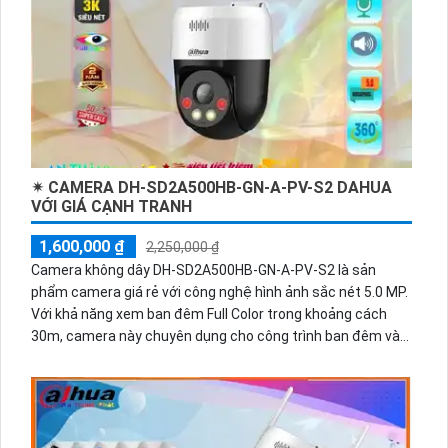
✴ CAMERA DH-SD2A500HB-GN-A-PV-S2 DAHUA
VỚI GIÁ CẠNH TRANH
1,600,000 ₫
2,250,000 ₫
Camera không dây DH-SD2A500HB-GN-A-PV-S2 là sản
phẩm camera giá rẻ với công nghệ hình ảnh sắc nét 5.0 MP.
Với khả năng xem ban đêm Full Color trong khoảng cách
30m, camera này chuyên dụng cho công trình ban đêm và
dự án dân dụng. Được thiết kế dạng ngoài trời tinh tế với
chuẩn chống nước IP67, camera cung cấp độ phân giải cao
và có khả năng thu âm chất lượng. Ngoài ra, camera còn hỗ
trợ kết nối IP Wifi tiện lợi.