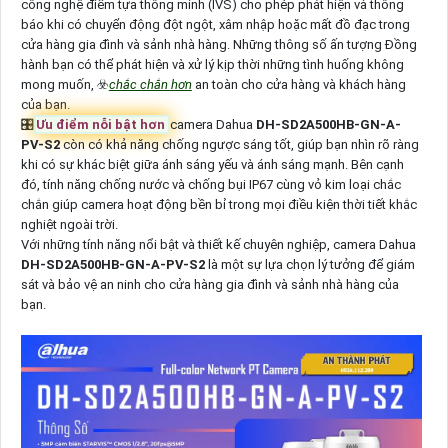
công nghệ điểm tựa thông minh (IVS) cho phép phát hiện và thông
báo khi có chuyển động đột ngột, xâm nhập hoặc mất đồ đạc trong
cửa hàng gia đình và sảnh nhà hàng. Những thông số ấn tượng Đồng
hành bạn có thể phát hiện và xử lý kịp thời những tình huống không
mong muốn, ☣️
chắc chắn hơn
an toàn cho cửa hàng và khách hàng
của bạn.
🎛
Ưu điểm nỗi bật hơn
camera Dahua
DH-SD2A500HB-GN-A-
PV-S2
còn có khả năng chống ngược sáng tốt, giúp bạn nhìn rõ ràng
khi có sự khác biệt giữa ánh sáng yếu và ánh sáng mạnh. Bên cạnh
đó, tính năng chống nước và chống bụi IP67 cùng vỏ kim loại chắc
chắn giúp camera hoạt động bền bỉ trong mọi điều kiện thời tiết khắc
nghiệt ngoài trời.
Với những tính năng nổi bật và thiết kế chuyên nghiệp, camera Dahua
DH-SD2A500HB-GN-A-PV-S2
là một sự lựa chọn lý tưởng để giám
sát và bảo vệ an ninh cho cửa hàng gia đình và sảnh nhà hàng của
bạn.