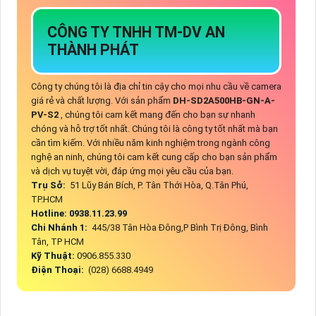
CÔNG TY TNHH TM-DV AN
THÀNH PHÁT
Công ty chúng tôi là địa chỉ tin cậy cho mọi nhu cầu về camera
giá rẻ và chất lượng. Với sản phẩm
DH-SD2A500HB-GN-A-
PV-S2
, chúng tôi cam kết mang đến cho bạn sự nhanh
chóng và hỗ trợ tốt nhất. Chúng tôi là công ty tốt nhất mà bạn
cần tìm kiếm. Với nhiều năm kinh nghiệm trong ngành công
nghệ an ninh, chúng tôi cam kết cung cấp cho bạn sản phẩm
và dịch vụ tuyệt vời, đáp ứng mọi yêu cầu của bạn.
Trụ Sở:
51 Lũy Bán Bích, P. Tân Thới Hòa, Q.Tân Phú,
TP.HCM
Hotline: 0938.11.23.99
Chi Nhánh 1:
445/38 Tân Hòa Đông,P Bình Trị Đông, Bình
Tân, TP HCM
Kỹ Thuật:
0906.855.330
Điện Thoại:
(028) 6688.4949