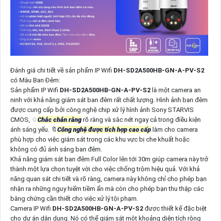
Đánh giá chi tiết về sản phẩm IP Wifi
DH-SD2A500HB-GN-A-PV-S2
có Màu Ban Đêm:
Sản phẩm IP Wifi
DH-SD2A500HB-GN-A-PV-S2
là một camera an
ninh với khả năng giám sát ban đêm rất chất lượng. Hình ảnh ban đêm
được cung cấp bởi công nghệ chip xử lý hình ảnh Sony STARVIS
CMOS, ♢
Chắc chắn rằng
rõ ràng và sắc nét ngay cả trong điều kiện
ánh sáng yếu. 🔖
Công nghệ được tích hợp cao cấp
làm cho camera
phù hợp cho việc giám sát trong các khu vực bị che khuất hoặc
không có đủ ánh sáng ban đêm.
Khả năng giám sát ban đêm Full Color lên tới 30m giúp camera này trở
thành một lựa chọn tuyệt vời cho việc chống trộm hiệu quả. Với khả
năng quan sát chi tiết và rõ ràng, camera này không chỉ cho phép bạn
nhận ra những nguy hiểm tiềm ẩn mà còn cho phép bạn thu thập các
bằng chứng cần thiết cho việc xử lý tội phạm.
Camera IP Wifi
DH-SD2A500HB-GN-A-PV-S2
được thiết kế đặc biệt
cho dự án dân dụng. Nó có thể giám sát một khoảng diện tích rộng