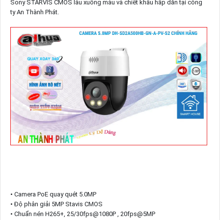
Sony STARVIS CMOS lâu xuống màu và chiết khấu hấp dẫn tại công
ty An Thành Phát.
• Camera PoE quay quét 5.0MP
• Độ phân giải 5MP Stavis CMOS
• Chuẩn nén H265+, 25/30fps@1080P , 20fps@5MP