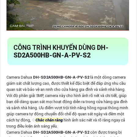
CÔNG TRÌNH KHUYẾN DÙNG
DH-
SD2A500HB-GN-A-PV-S2
Camera Dahua
DH-SD2A500HB-GN-A-PV-S2
là một dòng camera
giám sát chất lượng cao, được thiết kế đặc biệt để đáp ứng nhu cầu
quan sát và bảo vệ an ninh cho cửa hàng gia đình và sảnh nhà hàng.
Với độ phân giải 5MP, camera này cho hình ảnh rõ nét và chi tiết, giúp
bạn dễ dàng quan sát mọi hoạt động diễn ra trong cửa hàng gia đình
và sảnh nhà hàng. Ưu điểm vượt trội tính năng hồng ngoại thông minh
giúp camera tự động chuyển đổi chế độ quan sát ngày và đêm một
cách tự động, ♢
Chắc chắn rằng
hình ảnh sắc nét và rõ ràng ngay cả
trong điều kiện ánh sáng yếu.
Camera Dahua
DH-SD2A500HB-GN-A-PV-S2
còn được trang bị