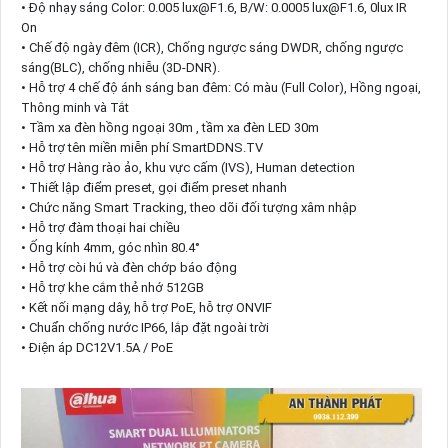
• Độ nhạy sáng Color: 0.005 lux@F1.6, B/W: 0.0005 lux@F1.6, 0lux IR
On
• Chế độ ngày đêm (ICR), Chống ngược sáng DWDR, chống ngược
sáng(BLC), chống nhiễu (3D-DNR).
• Hỗ trợ 4 chế độ ánh sáng ban đêm: Có màu (Full Color), Hồng ngoại,
Thông minh và Tắt
• Tầm xa đèn hồng ngoại 30m , tầm xa đèn LED 30m
• Hỗ trợ tên miền miễn phí SmartDDNS.TV
• Hỗ trợ Hàng rào ảo, khu vực cấm (IVS), Human detection
• Thiết lập điểm preset, gọi điểm preset nhanh
• Chức năng Smart Tracking, theo dõi đối tượng xâm nhập
• Hỗ trợ đàm thoại hai chiều
• Ống kính 4mm, góc nhìn 80.4°
• Hỗ trợ còi hú và đèn chớp báo động
• Hỗ trợ khe cắm thẻ nhớ 512GB
• Kết nối mạng dây, hỗ trợ PoE, hỗ trợ ONVIF
• Chuẩn chống nước IP66, lắp đặt ngoài trời
• Điện áp DC12V1.5A / PoE