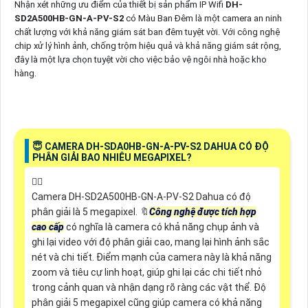
Nhận xét những ưu điểm của thiết bị sản phẩm IP Wifi
DH-
SD2A500HB-GN-A-PV-S2
có Màu Ban Đêm là một camera an ninh
chất lượng với khả năng giám sát ban đêm tuyệt vời. Với công nghệ
chip xử lý hình ảnh, chống trộm hiệu quả và khả năng giám sát rộng,
đây là một lựa chọn tuyệt vời cho việc bảo vệ ngôi nhà hoặc kho
hàng.
😇 CAMERA DH-SDA0HB-GN-A-PV-S2 DAHUA CÓ ĐỘ
PHÂN GIẢI BAO NHIÊU MEGAPIXEL?
❤️‍💋‍
Camera DH-SD2A500HB-GN-A-PV-S2 Dahua có độ
phân giải là 5 megapixel. 🔖
Công nghệ được tích hợp
cao cấp
có nghĩa là camera có khả năng chụp ảnh và
ghi lại video với độ phân giải cao, mang lại hình ảnh sắc
nét và chi tiết. Điểm mạnh của camera này là khả năng
zoom và tiêu cự linh hoạt, giúp ghi lại các chi tiết nhỏ
trong cảnh quan và nhận dạng rõ ràng các vật thể. Độ
phân giải 5 megapixel cũng giúp camera có khả năng