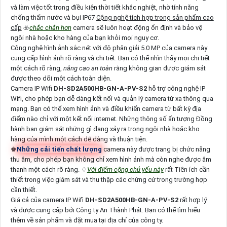
và làm việc tốt trong điều kiện thời tiết khắc nghiệt, nhờ tính năng
chống thấm nước và bụi IP67
Cộng nghệ tích hợp trong sản phẩm cao
cấp
☣️
chắc chắn hơn
camera sẽ luôn hoạt động ổn định và bảo vệ
ngôi nhà hoặc kho hàng của bạn khỏi mọi nguy cơ.
Công nghệ hình ảnh sắc nét với độ phân giải 5.0 MP của camera này
cung cấp hình ảnh rõ ràng và chi tiết. Bạn có thể nhìn thấy mọi chi tiết
một cách rõ ràng,
nâng cao an toàn
rằng không gian được giám sát
được theo dõi một cách toàn diện.
Camera IP Wifi
DH-SD2A500HB-GN-A-PV-S2
hỗ trợ công nghệ IP
Wifi, cho phép bạn dễ dàng kết nối và quản lý camera từ xa thông qua
mạng. Bạn có thể xem hình ảnh và điều khiển camera từ bất kỳ địa
điểm nào chỉ với một kết nối internet. Những thông số ấn tượng Đồng
hành bạn giám sát những gì đang xảy ra trong ngôi nhà hoặc kho
hàng của mình một cách dễ dàng và thuận tiện.
♚
Những cải tiến chất lượng
camera này được trang bị chức năng
thu âm, cho phép bạn không chỉ xem hình ảnh mà còn nghe được âm
thanh một cách rõ ràng. ♢
Với điểm cộng chủ yếu này
rất Tiên ích cần
thiết trong việc giám sát và thu thập các chứng cứ trong trường hợp
cần thiết.
Giá cả của camera IP Wifi
DH-SD2A500HB-GN-A-PV-S2
rất hợp lý
và được cung cấp bởi Công ty An Thành Phát. Bạn có thể tìm hiểu
thêm về sản phẩm và đặt mua tại địa chỉ của công ty.