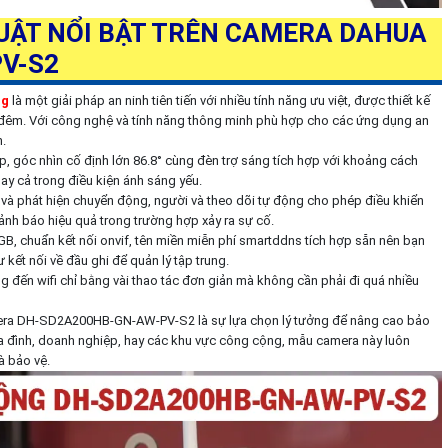
UẬT NỔI BẬT TRÊN CAMERA DAHUA
V-S2
ng
là một giải pháp an ninh tiên tiến với nhiều tính năng ưu việt, được thiết kế
 đêm. Với công nghệ và tính năng thông minh phù hợp cho các ứng dụng an
.
, góc nhìn cố định lớn 86.8° cùng đèn trợ sáng tích hợp với khoảng cách
y cả trong điều kiện ánh sáng yếu.
và phát hiện chuyển động, người và theo dõi tự động cho phép điều khiển
cảnh báo hiệu quả trong trường hợp xảy ra sự cố.
GB, chuẩn kết nối onvif, tên miền miễn phí smartddns tích hợp sẵn nên bạn
ết nối về đầu ghi để quản lý tập trung.
 đến wifi chỉ bằng vài thao tác đơn giản mà không cần phải đi quá nhiều
amera DH-SD2A200HB-GN-AW-PV-S2 là sự lựa chọn lý tưởng để nâng cao bảo
ia đình, doanh nghiệp, hay các khu vực công cộng, mẫu camera này luôn
à bảo vệ.