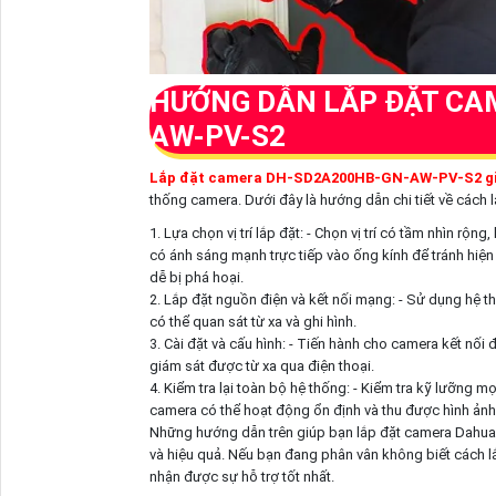
HƯỚNG DẪN LẮP ĐẶT CA
AW-PV-S2
Lắp đặt camera DH-SD2A200HB-GN-AW-PV-S2 gi
thống camera. Dưới đây là hướng dẫn chi tiết về cách 
1. Lựa chọn vị trí lắp đặt: - Chọn vị trí có tầm nhìn rộ
có ánh sáng mạnh trực tiếp vào ống kính để tránh hiện 
dễ bị phá hoại.
2. Lắp đặt nguồn điện và kết nối mạng: - Sử dụng hệ t
có thể quan sát từ xa và ghi hình.
3. Cài đặt và cấu hình: - Tiến hành cho camera kết nối
giám sát được từ xa qua điện thoại.
4. Kiểm tra lại toàn bộ hệ thống: - Kiểm tra kỹ lưỡng
camera có thể hoạt động ổn định và thu được hình ảnh 
Những hướng dẫn trên giúp bạn lắp đặt camera Dah
và hiệu quả. Nếu bạn đang phân vân không biết cách l
nhận được sự hỗ trợ tốt nhất.