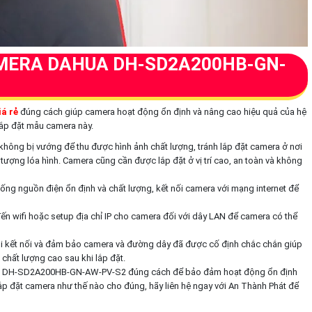
MERA DAHUA DH-SD2A200HB-GN-
á rẻ
đúng cách giúp camera hoạt động ổn định và nâng cao hiệu quả của hệ
lắp đặt mẫu camera này.
ng, không bị vướng để thu được hình ảnh chất lượng, tránh lắp đặt camera ở nơi
tượng lóa hình. Camera cũng cần được lắp đặt ở vị trí cao, an toàn và không
hống nguồn điện ổn định và chất lượng, kết nối camera với mạng internet để
 đến wifi hoặc setup địa chỉ IP cho camera đối với dây LAN để camera có thể
 mọi kết nối và đảm bảo camera và đường dây đã được cố định chắc chắn giúp
chất lượng cao sau khi lắp đặt.
ua DH-SD2A200HB-GN-AW-PV-S2 đúng cách để bảo đảm hoạt động ổn định
ắp đặt camera như thế nào cho đúng, hãy liên hệ ngay với An Thành Phát để