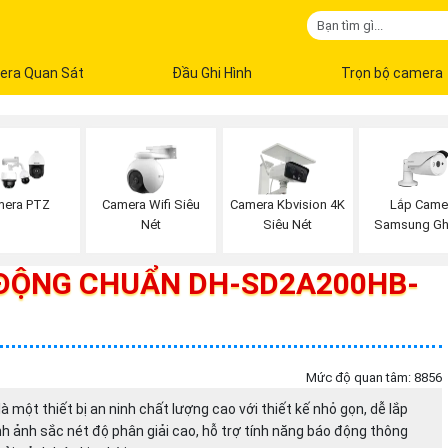
era Quan Sát
Đầu Ghi Hình
Trọn bộ camera
Lắp Came
mera PTZ
Camera Wifi Siêu
Camera Kbvision 4K
Samsung Gh
Nét
Siêu Nét
ĐỘNG CHUẨN DH-SD2A200HB-
Mức độ quan tâm: 8856
 thiết bị an ninh chất lượng cao với thiết kế nhỏ gọn, dễ lắp
nh ảnh sắc nét độ phân giải cao, hỗ trợ tính năng báo động thông