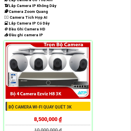
📶
Lắp Camera IP Không Dây
🕵️
Camera Zoom Quang
🧛‍♀️
Camera Tích Hợp AI
💻
Lắp Camera IP Có Dây
⚙️
Đầu Ghi Camera HD
📥
Đầu ghi camera IP
BỘ CAMERA WI-FI QUAY QUÉT 3K
8,500,000 ₫
10,000,000 ₫