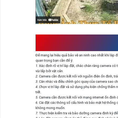
NHỮNG LƯU Ý KHI LẮP 
AW-PV-S2
Để mang lại hiệu
quả bảo vệ an ninh cao nhất khi lắ
quan trọng bạn cần để ý:
1.
Xác định rõ vị trí lắp đặt, chắc chắn rằng camera c
vùi lấp bởi vật cản.
2.
Camera cần được kết nối với nguồn điện ổn định, tr
3.
Cân nhắc và điều chỉnh góc quay của camera sao cho
4. C
họn vị trí lắp đặt và sử dụng phụ kiện chống thấm
tiết.
5.
Camera cần được kết nối với mạng internet ổn định đ
6.
Cài đặt các thông số cấu hình và bảo mật hệ thống 
không mong muốn.
7.
Thực hiện kiểm tra và bảo dưỡng camera định kỳ để 