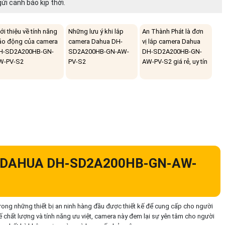
ửi cảnh báo kịp thời.
ới thiệu về tính năng
Những lưu ý khi lắp
An Thành Phát là đơn
áo động của camera
camera Dahua DH-
vị lắp camera Dahua
H-SD2A200HB-GN-
SD2A200HB-GN-AW-
DH-SD2A200HB-GN-
W-PV-S2
PV-S2
AW-PV-S2 giá rẻ, uy tín
A DAHUA DH-SD2A200HB-GN-AW-
 những thiết bị an ninh hàng đầu được thiết kế để cung cấp cho người
kế chất lượng và tính năng ưu việt, camera này đem lại sự yên tâm cho người