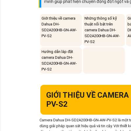
minh giúp phát hiện chuyển động đột ngột và g
Giới thiệu về camera
Những thông số kỹ
Gi
Dahua DH-
thuật nổi bật trên
b
SD2A200HB-GN-AW-
camera Dahua DH-
D
PV-S2
SD2A200HB-GN-AW-
A
PV-S2
Hướng dẫn lắp đặt
camera Dahua DH-
SD2A200HB-GN-AW-
PV-S2
GIỚI THIỆU VỀ CAMER
PV-S2
Camera Dahua DH-SD2A200HB-GN-AW-PV-S2 là một trong
dùng giải pháp quan sát hiệu quả và tin cậy. Với thiết 