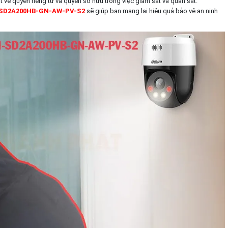
 về quyền riêng tư và quyền sở hữu trong việc giám sát và quan sát.
-SD2A200HB-GN-AW-PV-S2
sẽ giúp bạn mang lại hiệu quả bảo vệ an ninh