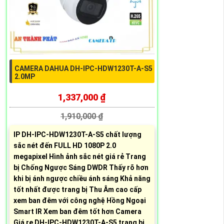
CAMERA DAHUA DH-IPC-HDW1230T-A-S5
2.0MP
1,337,000 ₫
1,910,000 ₫
IP DH-IPC-HDW1230T-A-S5 chất lượng
sắc nét đến FULL HD 1080P 2.0
megapixel Hình ảnh sắc nét giá rẻ Trang
bị Chống Ngược Sáng DWDR Thấy rõ hơn
khi bị ánh ngược chiều ánh sáng Khả năng
tốt nhất được trang bị Thu Âm cao cấp
xem ban đêm với công nghệ Hồng Ngoại
Smart IR Xem ban đêm tốt hơn Camera
Giá re DH-IPC-HDW1230T-A-S5 trang bị