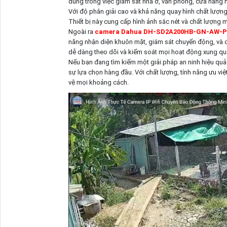
dùng trong việc giám sát nhà ở, văn phòng, cửa hàng
Với độ phân giải cao và khả năng quay hình chất lượng
Thiết bị này cung cấp hình ảnh sắc nét và chất lượng m
Ngoài ra
camera Dahua DH-SD2A200HB-GN-AW-PV
năng nhận diện khuôn mặt, giám sát chuyển động, và 
dễ dàng theo dõi và kiểm soát mọi hoạt động xung qu
Nếu bạn đang tìm kiếm một giải pháp an ninh hiệu q
sự lựa chọn hàng đầu. Với chất lượng, tính năng ưu việ
vệ mọi khoảng cách.