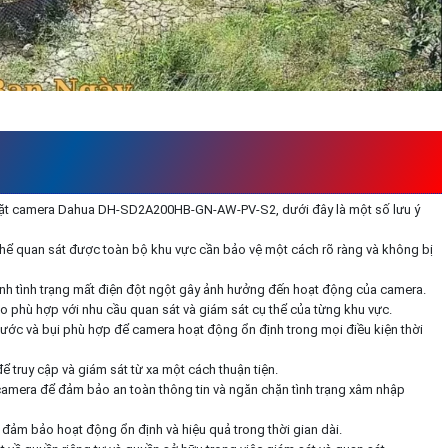
CAMERA DAHUA DH-SD2A200HB-GN-
p đặt camera Dahua DH-SD2A200HB-GN-AW-PV-S2, dưới đây là một số lưu ý
ó thể quan sát được toàn bộ khu vực cần bảo vệ một cách rõ ràng và không bị
ánh tình trạng mất điện đột ngột gây ảnh hưởng đến hoạt động của camera.
 phù hợp với nhu cầu quan sát và giám sát cụ thể của từng khu vực.
 nước và bụi phù hợp để camera hoạt động ổn định trong mọi điều kiện thời
ể truy cập và giám sát từ xa một cách thuận tiện.
camera để đảm bảo an toàn thông tin và ngăn chặn tình trạng xâm nhập
đảm bảo hoạt động ổn định và hiệu quả trong thời gian dài.