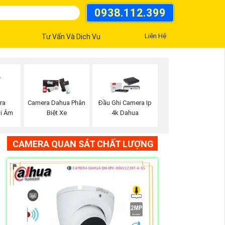
0938.112.399
Liên Hệ
Tư Vấn Và Dịch Vụ
ra
Camera Dahua Phân
Đầu Ghi Camera Ip
i Âm
Biệt Xe
4k Dahua
CAMERA QUAN SÁT CHẤT LƯỢNG