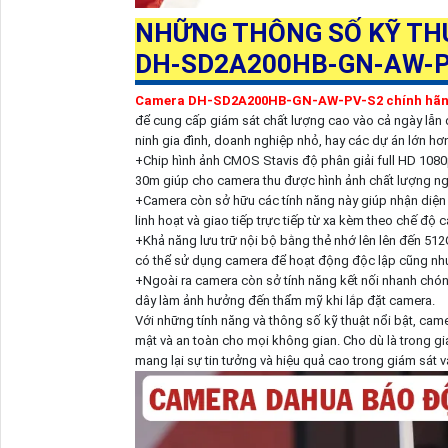
NHỮNG THÔNG SỐ KỸ TH
DH-SD2A200HB-GN-AW-P
Camera DH-SD2A200HB-GN-AW-PV-S2 chính hã
để cung cấp giám sát chất lượng cao vào cả ngày lẫn
ninh gia đình, doanh nghiệp nhỏ, hay các dự án lớn hơn
+Chip hình ảnh CMOS Stavis độ phân giải full HD 1080p
30m giúp cho camera thu được hình ảnh chất lượng nga
+Camera còn sở hữu các tính năng này giúp nhận diện 
linh hoạt và giao tiếp trực tiếp từ xa kèm theo chế độ 
+Khả năng lưu trữ nội bộ bằng thẻ nhớ lên lên đến 512
có thể sử dụng camera để hoạt động độc lập cũng như k
+Ngoài ra camera còn sở tính năng kết nối nhanh chóng
dây làm ảnh hưởng đến thẩm mỹ khi lắp đặt camera.
Với những tính năng và thông số kỹ thuật nổi bật, c
mật và an toàn cho mọi không gian. Cho dù là trong g
mang lại sự tin tưởng và hiệu quả cao trong giám sát v