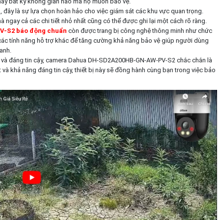
 hay bất kỳ không gian nào mà họ muốn bảo vệ.
, đây là sự lựa chọn hoàn hảo cho việc giám sát các khu vực quan trọng.
à ngay cả các chi tiết nhỏ nhất cũng có thể được ghi lại một cách rõ ràng.
-S2 báo động chuẩn
còn được trang bị công nghệ thông minh như chức
các tính năng hỗ trợ khác để tăng cường khả năng bảo vệ giúp người dùng
anh.
uả và đáng tin cậy, camera Dahua DH-SD2A200HB-GN-AW-PV-S2 chắc chắn là
t và khả năng đáng tin cậy, thiết bị này sẽ đồng hành cùng bạn trong việc bảo