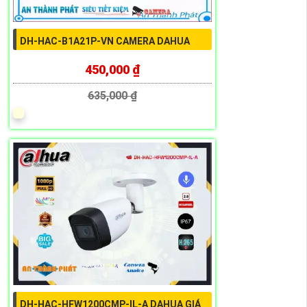
DH-HAC-B1A21P-VN CAMERA DAHUA
450,000 ₫
635,000 ₫
DH-HAC-HFW1200CMP-IL-A DAHUA GIÁ