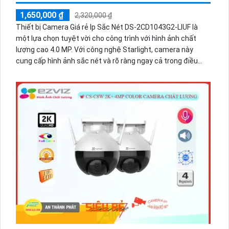
1,650,000 ₫
2,320,000 ₫
Thiết bị Camera Giá rẻ Ip Sắc Nét DS-2CD1043G2-LIUF là
một lựa chọn tuyệt vời cho công trình với hình ảnh chất
lượng cao 4.0 MP. Với công nghệ Starlight, camera này
cung cấp hình ảnh sắc nét và rõ ràng ngay cả trong điều
kiện ánh sáng yếu. Đặc biệt, hình ảnh ban đêm còn sáng
đẹp với tính năng Hồng Ngoại 30m. Camera này thích hợp
để giám sát cửa hàng, gia đình và căn hộ. Với kiểu dáng
Dome Plastic IP, camera này không chỉ có hình ảnh trung
thực mà còn có thêm chức năng thu âm tiên nghiệm.