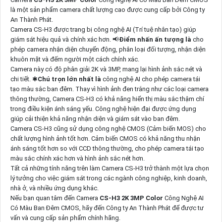
là một sản phẩm camera chất lượng cao được cung cấp bởi Công ty
An Thành Phát.
Camera CS-H3 được trang bị công nghệ AI (Trí tuệ nhân tạo) giúp
giám sát hiệu quả và chính xác hơn. 📢
Điểm nhấn ấn tượng là
cho
phép camera nhận diện chuyển động, phân loại đối tượng, nhận diện
khuôn mặt và đếm người một cách chính xác.
Camera này có độ phân giải 2K và 3MP, mang lại hình ảnh sắc nét và
chi tiết. ✱
Chú trọn lớn nhất là
công nghệ AI cho phép camera tái
tạo màu sắc ban đêm. Thay vì hình ảnh đen trắng như các loại camera
thông thường, Camera CS-H3 có khả năng hiển thị màu sắc thậm chí
trong điều kiện ánh sáng yếu. Công nghệ hiện đại được ứng dụng
giúp cải thiện khả năng nhận diện và giám sát vào ban đêm.
Camera CS-H3 cũng sử dụng công nghệ CMOS (Cảm biến MOS) cho
chất lượng hình ảnh tốt hơn. Cảm biến CMOS có khả năng thu nhận
ánh sáng tốt hơn so với CCD thông thường, cho phép camera tái tạo
màu sắc chính xác hơn và hình ảnh sắc nét hơn.
Tất cả những tính năng trên làm Camera CS-H3 trở thành một lựa chọn
lý tưởng cho việc giám sát trong các ngành công nghiệp, kinh doanh,
nhà ở, và nhiều ứng dụng khác.
Nếu bạn quan tâm đến Camera
CS-H3 2K 3MP Color
Công Nghệ AI
Có Màu Ban Ðêm CMOS, hãy đến Công ty An Thành Phát để được tư
vấn và cung cấp sản phẩm chính hãng.