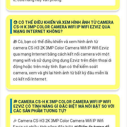
😓 CÓ THỂ ĐIỀU KHIỂN VÀ XEM HÌNH ẢNH TỪ CAMERA
CS-H K 3MP COLOR CAMERA WIFI IP WIFI EZVIZ QUA
MẠNG INTERNET KHÔNG?
🎁 Có, bạn có thể điều khiển và xem hình ảnh từ
camera CS-H3 2K 3MP Color Camera Wifi IP Wifi Ezviz
qua mạng Internet bằng cách kết nối camera với một
mạng wifi và sử dụng ứng dụng Ezviz trên điện thoại di
động hoặc trên máy tính. Bạn có thể kiểm soát
camera, xem và ghi lại hình ảnh từ bất kỳ đâu miễn là
có kết nối Internet.
️💭 CAMERA CS-H K 3MP COLOR CAMERA WIFI IP WIFI
EZVIZ CÓ TÍNH NĂNG GÌ ĐẶC BIỆT MÀ NỔI BẬT SO VỚI
CÁC SẢN PHẨM TƯƠNG TỰ?
️🎉 Camera CS-H3 2K 3MP Color Camera Wifi IP Wifi