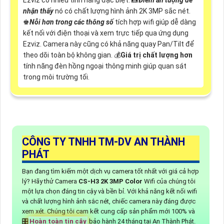
Ezviz có nhiều tính năng đặc biệt. 📸
Điểm ấn tượng dễ
nhận thấy
nó có chất lượng hình ảnh 2K 3MP sắc nét.
♚
Nỗi hơn trong các thông số
tích hợp wifi giúp dễ dàng
kết nối với điện thoại và xem trực tiếp qua ứng dụng
Ezviz. Camera này cũng có khả năng quay Pan/Tilt để
theo dõi toàn bộ không gian. 💰
Giá trị chất lượng hơn
tính năng đèn hồng ngoại thông minh giúp quan sát
trong môi trường tối.
CÔNG TY TNHH TM-DV AN THÀNH
PHÁT
Bạn đang tìm kiếm một dịch vụ camera tốt nhất với giá cả hợp
lý? Hãy thử Camera
CS-H3 2K 3MP Color
Wifi của chúng tôi
một lựa chọn đáng tin cậy và bền bỉ. Với khả năng kết nối wifi
và chất lượng hình ảnh sắc nét, chiếc camera này đáng được
xem xét. Chúng tôi cam kết cung cấp sản phẩm mới 100% và
🎛
Hoàn toàn tin cậy
bảo hành 24 tháng tại An Thành Phát.