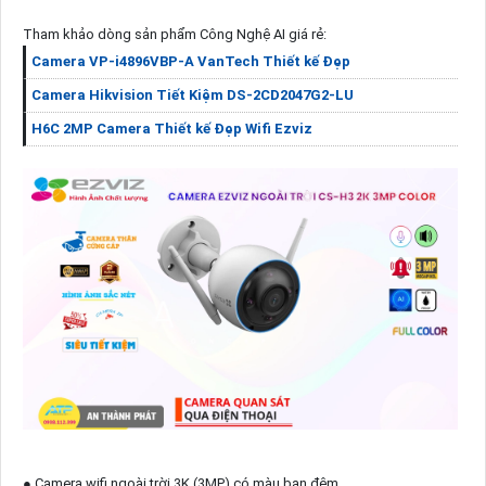
Tham khảo dòng sản phẩm Công Nghệ AI giá rẻ:
Camera VP-i4896VBP-A VanTech Thiết kế Đẹp
Camera Hikvision Tiết Kiệm DS-2CD2047G2-LU
H6C 2MP Camera Thiết kế Đẹp Wifi Ezviz
● Camera wifi ngoài trời 3K (3MP) có màu ban đêm