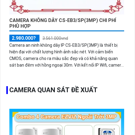
CAMERA KHÔNG DÂY CS-EB3/SP(3MP) CHI PHÍ
PHÙ HỢP
2.980.000?
3.561.000vnd
Camera an ninh không dây IP CS-EB3/SP(3MP) là thiết bị
hiện đại với chất lượng hình ảnh sắc nét. Với cảm biến
CMOS, camera cho ra màu sắc đẹp và có khả năng quan
sát ban đêm với hồng ngoại 30m. Với kết nối IP Wifi, camera
dễ dàng lắp đặt và truyền tải hình ảnh nhanh chóng. Độ
phân giải Ultra 2k lite mang đến hình ảnh chi tiết. Với giá cả
phải chăng, camera này rất phổ biến cho các công trình và
CAMERA QUAN SÁT ĐỀ XUẤT
hỗ trợ nén video H.265/H.264+/H.264. Camera còn hỗ trợ
chế độ hồng ngoại Smart IR.