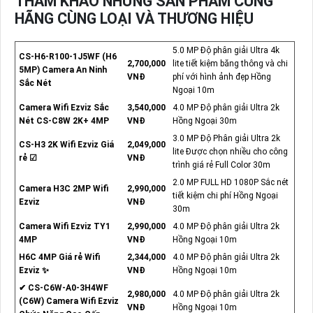
THAM KHẢO NHỮNG SẢN PHẨM CŨNG
HÃNG CÙNG LOẠI VÀ THƯƠNG HIỆU
5.0 MP Độ phân giải Ultra 4k
CS-H6-R100-1J5WF (H6
2,700,000
lite tiết kiệm băng thông và chi
5MP) Camera An Ninh
VNĐ
phí với hình ảnh đẹp Hồng
Sắc Nét
Ngoại 10m
Camera Wifi Ezviz Sắc
3,540,000
4.0 MP Độ phân giải Ultra 2k
Nét CS-C8W 2K+ 4MP
VNĐ
Hồng Ngoại 30m
3.0 MP Độ Phân giải Ultra 2k
CS-H3 2K Wifi Ezviz Giá
2,049,000
lite Được chọn nhiều cho công
rẻ ☑
VNĐ
trình giá rẻ Full Color 30m
2.0 MP FULL HD 1080P Sắc nét
Camera H3C 2MP Wifi
2,990,000
tiết kiệm chi phí Hồng Ngoại
Ezviz
VNĐ
30m
Camera Wifi Ezviz TY1
2,990,000
4.0 MP Độ phân giải Ultra 2k
4MP
VNĐ
Hồng Ngoại 10m
H6C 4MP Giá rẻ Wifi
2,344,000
4.0 MP Độ phân giải Ultra 2k
Ezviz ✨
VNĐ
Hồng Ngoại 10m
✔ CS-C6W-A0-3H4WF
2,980,000
4.0 MP Độ phân giải Ultra 2k
(C6W) Camera Wifi Ezviz
VNĐ
Hồng Ngoại 10m