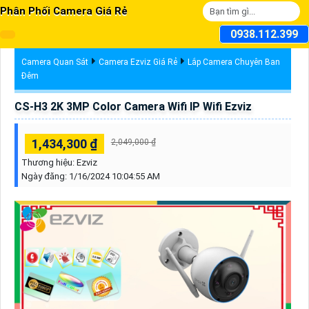
Phân Phối Camera Giá Rẻ
0938.112.399
Camera Quan Sát
Camera Ezviz Giá Rẻ
Lắp Camera Chuyên Ban
Đêm
CS-H3 2K 3MP Color Camera Wifi IP Wifi Ezviz
1,434,300 ₫
2,049,000 ₫
Thương hiệu:
Ezviz
Ngày đăng:
1/16/2024 10:04:55 AM