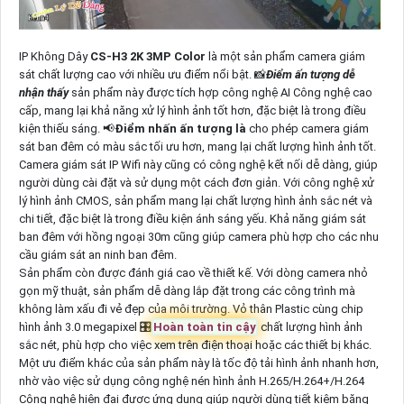
IP Không Dây
CS-H3 2K 3MP Color
là một sản phẩm camera giám
sát chất lượng cao với nhiều ưu điểm nổi bật. 📸
Điểm ấn tượng dễ
nhận thấy
sản phẩm này được tích hợp công nghệ AI Công nghệ cao
cấp, mang lại khả năng xử lý hình ảnh tốt hơn, đặc biệt là trong điều
kiện thiếu sáng. 📢
Điểm nhấn ấn tượng là
cho phép camera giám
sát ban đêm có màu sắc tối ưu hơn, mang lại chất lượng hình ảnh tốt.
Camera giám sát IP Wifi này cũng có công nghệ kết nối dễ dàng, giúp
người dùng cài đặt và sử dụng một cách đơn giản. Với công nghệ xử
lý hình ảnh CMOS, sản phẩm mang lại chất lượng hình ảnh sắc nét và
chi tiết, đặc biệt là trong điều kiện ánh sáng yếu. Khả năng giám sát
ban đêm với hồng ngoại 30m cũng giúp camera phù hợp cho các nhu
cầu giám sát an ninh ban đêm.
Sản phẩm còn được đánh giá cao về thiết kế. Với dòng camera nhỏ
gọn mỹ thuật, sản phẩm dễ dàng lắp đặt trong các công trình mà
không làm xấu đi vẻ đẹp của môi trường. Vỏ thân Plastic cùng chip
hình ảnh 3.0 megapixel 🎛
Hoàn toàn tin cậy
chất lượng hình ảnh
sắc nét, phù hợp cho việc xem trên điện thoại hoặc các thiết bị khác.
Một ưu điểm khác của sản phẩm này là tốc độ tải hình ảnh nhanh hơn,
nhờ vào việc sử dụng công nghệ nén hình ảnh H.265/H.264+/H.264
Công nghệ hiện đại được ứng dụng giúp người dùng tiết kiệm băng