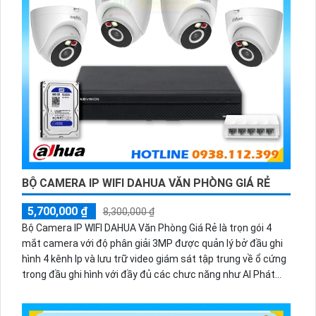
BỘ CAMERA IP WIFI DAHUA VĂN PHÒNG GIÁ RẺ
5,700,000 ₫
8,300,000 ₫
Bộ Camera IP WIFI DAHUA Văn Phòng Giá Rẻ là trọn gói 4
mắt camera với độ phân giải 3MP được quản lý bở đầu ghi
hình 4 kênh Ip và lưu trữ video giám sát tập trung về ổ cứng
trong đầu ghi hình với đầy đủ các chưc năng như AI Phát
hiện chuyển động, đàm thoại âm thanh 2 chiều và giám sát
có màu vào ban đêm