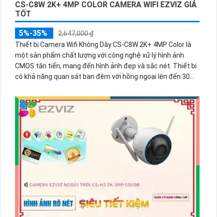
CS-C8W 2K+ 4MP COLOR CAMERA WIFI EZVIZ GIÁ
TỐT
5%-35%
2,647,000 ₫
Thiết bị Camera Wifi Không Dây CS-C8W 2K+ 4MP Color là
một sản phẩm chất lượng với công nghệ xử lý hình ảnh
CMOS tân tiến, mang đến hình ảnh đẹp và sắc nét. Thiết bị
có khả năng quan sát ban đêm với hồng ngoại lên đến 30m.
Ngoài ra, đây còn là một camera tích hợp công nghệ IP Wifi,
giúp tiết kiệm chi phí cho hệ thống lớn. Với độ phân giải lên
đến 4.0MP, hỗ trợ định dạng H.265/H.264+/H.264, thiết bị
còn tích hợp chức năng hồng ngoại Smart IR để quan sát rõ
nét hơn trong điều kiện ánh sáng yếu.