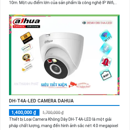
10m. Một ưu điểm lớn của sản phẩm là công nghệ IP Wifi,
giúp tiết kiệm chi phí cho hệ thống lớn. Đặc biệt, được tích
hợp công nghệ hồng ngoại Smart IR, giúp cho hình ảnh ban
đêm trở nên rõ ràng. Thiết kế camera tinh tế và sang trọng,
có khả năng xoay 360 độ nhờ công nghệ AI. Sản phẩm này
được sử dụng phù hợp cho các dự án cao cấp.
DH-T4A-LED CAMERA DAHUA
1,400,000 ₫
1,700,000 ₫
Thiết bị Loại Camera Không Dây DH-T4A-LED là một giải
pháp chất lượng, mang đến hình ảnh sắc nét 4.0 megapixel