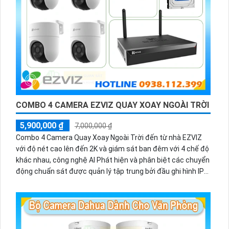
COMBO 4 CAMERA EZVIZ QUAY XOAY NGOÀI TRỜI
5,900,000 ₫
7,000,000 ₫
Combo 4 Camera Quay Xoay Ngoài Trời đến từ nhà EZVIZ
với độ nét cao lên đến 2K và giám sát ban đêm với 4 chế độ
khác nhau, công nghệ AI Phát hiện và phân biệt các chuyển
động chuẩn sát được quản lý tập trung bởi đầu ghi hình IP
WiFi