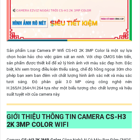
Sản phẩm Loại Camera IP Wifi CS-H3 2K 3MP Color là một sự lựa
chọn hoàn hảo cho việc giám sát an ninh. Với chip CMOS tiên tiến,
sản phẩm được thiết kế để xử lý hình ảnh với màu sắc đẹp hơn. Đặc
biệt, khi xem trong điều kiện thiếu sáng, chế độ hồng ngoại 30m cho
phép bạn xem ban đêm với chất lượng hình ảnh sắc nét và màu sắc
tươi sáng. Độ phân giải 3.0 MP cùng công nghệ nén
H.265/H.264+/H.264 tựa như một biểu tượng cho chất lượng và hiệu
suất tuyệt vời của camera này.
GIỚI THIỆU THÔNG TIN CAMERA
CS-H3
2K 3MP COLOR
WIFI
Camera
CS-H3 2K 3MP Color
Công Nghệ AI Có Màu Ban Ðêm CMOS