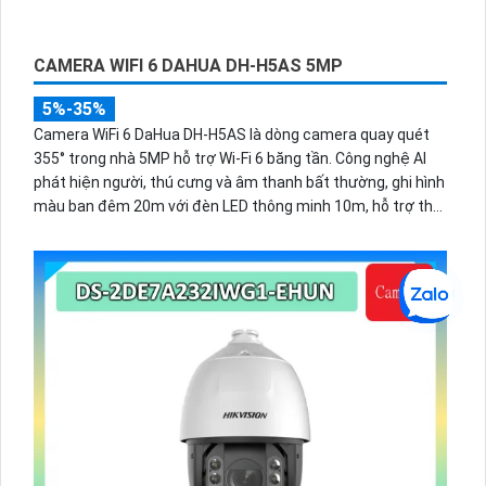
256GB ONVIF và điều khiển từ xa qua ứng dụng DMSS.
CAMERA WIFI 6 DAHUA DH-H5AS 5MP
5%-35%
Camera WiFi 6 DaHua DH-H5AS là dòng camera quay quét
355° trong nhà 5MP hỗ trợ Wi-Fi 6 băng tần. Công nghệ AI
phát hiện người, thú cưng và âm thanh bất thường, ghi hình
màu ban đêm 20m với đèn LED thông minh 10m, hỗ trợ thẻ
nhớ 256GB và quản lý từ xa qua ứng dụng DMSS,