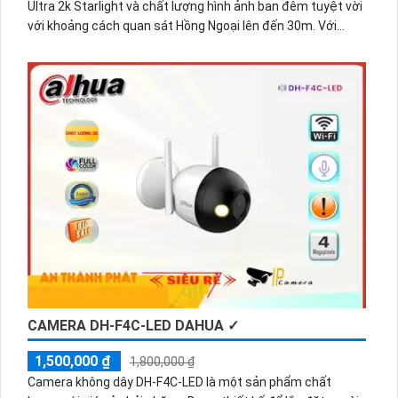
Ultra 2k Starlight và chất lượng hình ảnh ban đêm tuyệt vời
với khoảng cách quan sát Hồng Ngoại lên đến 30m. Với
thiết kế Dome Plastic, camera này dễ dàng lắp đặt và phù
hợp cho các hệ thống giám sát gia đình. Nó cung cấp nền
tảng kết nối IP Wifi kỹ thuật số tiên tiến và tích hợp khả
năng Công Nghệ AI Chuyên dụng cao cấp.
CAMERA DH-F4C-LED DAHUA ✓
1,500,000 ₫
1,800,000 ₫
Camera không dây DH-F4C-LED là một sản phẩm chất