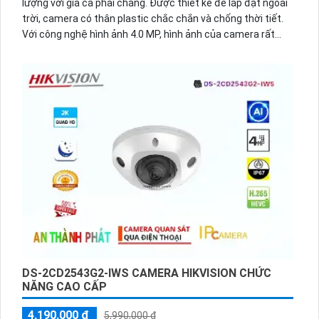
lượng với giá cả phải chăng. Được thiết kế để lắp đặt ngoài
trời, camera có thân plastic chắc chắn và chống thời tiết.
Với công nghệ hình ảnh 4.0 MP, hình ảnh của camera rất
sắc nét. Đặc biệt, camera được trang bị công nghệ IP Wifi
tiên tiến, điều này giúp dễ dàng kết nối hệ thống lớn và sử
dụng công nghệ AI chuyên dụng cao cấp. Hình ảnh ban đêm
cũng rất sắc nét với hồng ngoại 30m và công nghệ ban
đêm Starlight. Camera này là một lựa chọn tuyệt vời cho
việc giám sát hiệu quả.
DS-2CD2543G2-IWS CAMERA HIKVISION CHỨC
NĂNG CAO CẤP
4,190,000 ₫
5,990,000 ₫