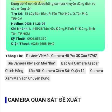
Đừng bỏ lỡ cơ hội được hãng camera khuyên dùng dịch vụ
của chúng tôi.
Trụ Sở:
51 Lũy Bán Bích, P. Tân Thới Hòa, Q.Tân Phú,
TP.HCM
Hotline: 0938.11.23.99
Chi Nhánh 1:
445/38 Tân Hòa Đông,P Bình Trị Đông, Bình
Tân, TP HCM
Kỹ Thuật:
0906.855.330
Điện Thoại:
(028) 6688.4949
Review Về Mẫu Camera H8 Pro 3K Của EZVIZ
Thông Tin:
Giá Camera Kbvision Mới Nhất
Báo Giá Camera Keeper
Chính Hãng
Lắp Đặt Camera Giám Sát Quận 12
Camera
Xem Mã Vạch Chuyên Dụng
CAMERA QUAN SÁT ĐỀ XUẤT