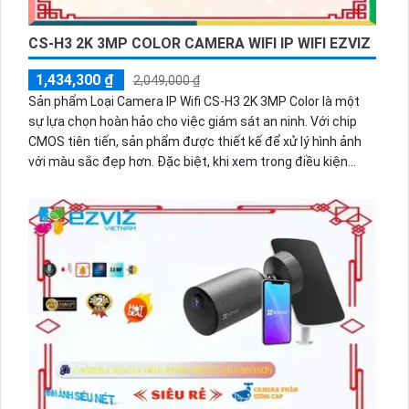
CS-H3 2K 3MP COLOR CAMERA WIFI IP WIFI EZVIZ
1,434,300 ₫
2,049,000 ₫
Sản phẩm Loại Camera IP Wifi CS-H3 2K 3MP Color là một
sự lựa chọn hoàn hảo cho việc giám sát an ninh. Với chip
CMOS tiên tiến, sản phẩm được thiết kế để xử lý hình ảnh
với màu sắc đẹp hơn. Đặc biệt, khi xem trong điều kiện
thiếu sáng, chế độ hồng ngoại 30m cho phép bạn xem ban
đêm với chất lượng hình ảnh sắc nét và màu sắc tươi sáng.
Độ phân giải 3.0 MP cùng công nghệ nén
H.265/H.264+/H.264 tựa như một biểu tượng cho chất
lượng và hiệu suất tuyệt vời của camera này.