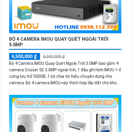
BỘ 4 CAMERA IMOU QUAY QUÉT NGOÀI TRỜI
5.0MP
6,500,000 ₫
8,000,000 ₫
Bộ 4 Camera IMOU Quay Quét Ngoài Trời 5.0MP bao gồm 4
camera Cruiser SE 5.0MP ngoài trời, 1 đầu ghi hình IMOU + ổ
cứng lưu trữ 500GB, 1 bộ chia tín hiệu chuyên dụng cho
camera. Bộ 4 camera IMOU này thích hợp lắp đặt cho kho
hàng, nhà xưởng, khu phố và khu vực cần giám sát ngoài
trời.