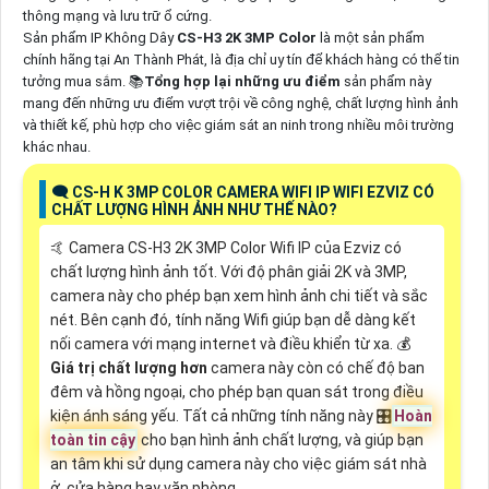
thông mạng và lưu trữ ổ cứng.
Sản phẩm IP Không Dây
CS-H3 2K 3MP Color
là một sản phẩm
chính hãng tại An Thành Phát, là địa chỉ uy tín để khách hàng có thể tin
tưởng mua sắm. 📚
Tổng hợp lại những ưu điểm
sản phẩm này
mang đến những ưu điểm vượt trội về công nghệ, chất lượng hình ảnh
và thiết kế, phù hợp cho việc giám sát an ninh trong nhiều môi trường
khác nhau.
🗨️ CS-H K 3MP COLOR CAMERA WIFI IP WIFI EZVIZ CÓ
CHẤT LƯỢNG HÌNH ẢNH NHƯ THẾ NÀO?
🤙 Camera CS-H3 2K 3MP Color Wifi IP của Ezviz có
chất lượng hình ảnh tốt. Với độ phân giải 2K và 3MP,
camera này cho phép bạn xem hình ảnh chi tiết và sắc
nét. Bên cạnh đó, tính năng Wifi giúp bạn dễ dàng kết
nối camera với mạng internet và điều khiển từ xa. 💰
Giá trị chất lượng hơn
camera này còn có chế độ ban
đêm và hồng ngoại, cho phép bạn quan sát trong điều
kiện ánh sáng yếu. Tất cả những tính năng này 🎛
Hoàn
toàn tin cậy
cho bạn hình ảnh chất lượng, và giúp bạn
an tâm khi sử dụng camera này cho việc giám sát nhà
ở, cửa hàng hay văn phòng.