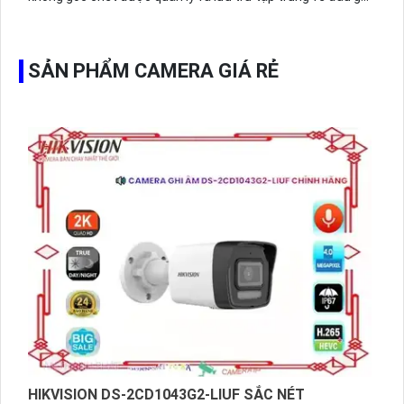
hình ổ cứng hỗ trợ xem qua tivi.
SẢN PHẨM CAMERA GIÁ RẺ
HIKVISION DS-2CD1043G2-LIUF SẮC NÉT