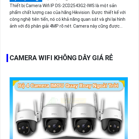
Thiết bị Camera Wifi IP DS-2CD2543G2-IWS là một sản
phẩm chất lượng cao của hãng Hikvision. Được thiết kế với
công nghệ tiên tiến, nó có khả năng quan sát và ghi lại hình
ảnh với độ phân giải 4MP rõ nét. Camera này cũng được
tích hợp tính năng Wifi, giúp bạn dễ dàng kết nối và quản lý
từ xa qua ứng dụng trên điện thoại di động. Với chức năng
phát hiện chuyển động thông minh, nó có khả năng ghi lại
chỉ khi có sự kiện xảy ra, giúp tiết kiệm dung lượng lưu trữ.
CAMERA WIFI KHÔNG DÂY GIÁ RẺ
Ngoài ra, camera còn có tính năng hồng ngoại thông minh
cho phép quan sát ban đêm với khoảng cách lên đến 30m.
Vật liệu chất lượng cao và khả năng chống nước IP66 cũng
cho phép bạn sử dụng camera ở nhiều môi trường khác
nhau.