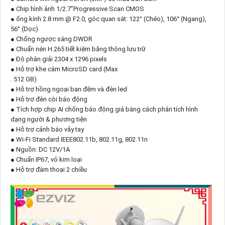
● Chip hình ảnh 1/2.7”Progressive Scan CMOS
● ống kính 2.8 mm @ F2.0, góc quan sát: 122° (Chéo), 106° (Ngang),
56° (Dọc)
● Chống ngược sáng DWDR
● Chuẩn nén H.265 tiết kiệm băng thông lưu trữ
● Độ phân giải 2304 x 1296 pixels
● Hỗ trợ khe cắm MicroSD card (Max
. 512 GB)
● Hỗ trợ hồng ngoại ban đêm và đèn led
● Hỗ trợ đèn còi báo động
● Tích hợp chip AI chống báo động giả bằng cách phân tích hình
dạng người & phương tiện
● Hỗ trợ cảnh báo vẫy tay
● Wi-Fi Standard IEEE802.11b, 802.11g, 802.11n
● Nguồn: DC 12V/1A
● Chuẩn IP67, vỏ kim loại
● Hỗ trợ đàm thoại 2 chiều