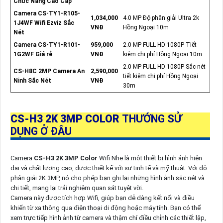
Chức Năng Cao Cấp
Camera CS-TY1-R105-
1,034,000
4.0 MP Độ phân giải Ultra 2k
1J4WF Wifi Ezviz Sắc
VNĐ
Hồng Ngoại 10m
Nét
Camera CS-TY1-R101-
959,000
2.0 MP FULL HD 1080P Tiết
1G2WF Giá rẻ
VNĐ
kiệm chi phí Hồng Ngoại 10m
2.0 MP FULL HD 1080P Sắc nét
CS-H8C 2MP Camera An
2,590,000
tiết kiệm chi phí Hồng Ngoại
Ninh Sắc Nét
VNĐ
30m
CS-H3 2K 3MP COLOR
THƯỚNG SỬ
DỤNG Ở ĐÂU
Camera
CS-H3 2K 3MP Color
Wifi Nhẹ là một thiết bị hình ảnh hiện
đại và chất lượng cao, được thiết kế với sự tinh tế và mỹ thuật. Với độ
phân giải 2K 3MP, nó cho phép bạn ghi lại những hình ảnh sắc nét và
chi tiết, mang lại trải nghiệm quan sát tuyệt vời.
Camera này được tích hợp Wifi, giúp bạn dễ dàng kết nối và điều
khiển từ xa thông qua điện thoại di động hoặc máy tính. Bạn có thể
xem trực tiếp hình ảnh từ camera và thậm chí điều chỉnh các thiết lập,