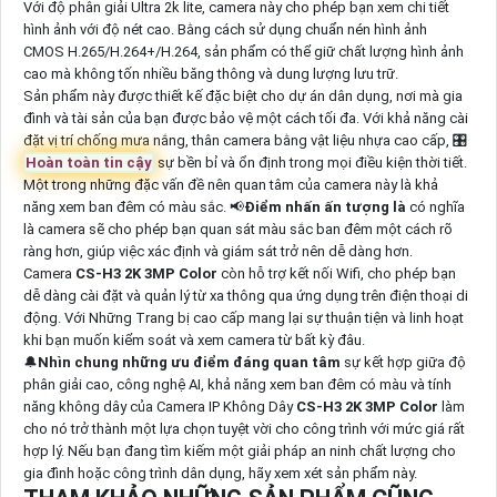
Với độ phân giải Ultra 2k lite, camera này cho phép bạn xem chi tiết
hình ảnh với độ nét cao. Bằng cách sử dụng chuẩn nén hình ảnh
CMOS H.265/H.264+/H.264, sản phẩm có thể giữ chất lượng hình ảnh
cao mà không tốn nhiều băng thông và dung lượng lưu trữ.
Sản phẩm này được thiết kế đặc biệt cho dự án dân dụng, nơi mà gia
đình và tài sản của bạn được bảo vệ một cách tối đa. Với khả năng cài
đặt vị trí chống mưa nắng, thân camera bằng vật liệu nhựa cao cấp, 🎛
Hoàn toàn tin cậy
sự bền bỉ và ổn định trong mọi điều kiện thời tiết.
Một trong những đặc vấn đề nên quan tâm của camera này là khả
năng xem ban đêm có màu sắc. 📢
Điểm nhấn ấn tượng là
có nghĩa
là camera sẽ cho phép bạn quan sát màu sắc ban đêm một cách rõ
ràng hơn, giúp việc xác định và giám sát trở nên dễ dàng hơn.
Camera
CS-H3 2K 3MP Color
còn hỗ trợ kết nối Wifi, cho phép bạn
dễ dàng cài đặt và quản lý từ xa thông qua ứng dụng trên điện thoại di
động. Với Những Trang bị cao cấp mang lại sự thuận tiện và linh hoạt
khi bạn muốn kiểm soát và xem camera từ bất kỳ đâu.
🔔
Nhìn chung những ưu điểm đáng quan tâm
sự kết hợp giữa độ
phân giải cao, công nghệ AI, khả năng xem ban đêm có màu và tính
năng không dây của Camera IP Không Dây
CS-H3 2K 3MP Color
làm
cho nó trở thành một lựa chọn tuyệt vời cho công trình với mức giá rất
hợp lý. Nếu bạn đang tìm kiếm một giải pháp an ninh chất lượng cho
gia đình hoặc công trình dân dụng, hãy xem xét sản phẩm này.