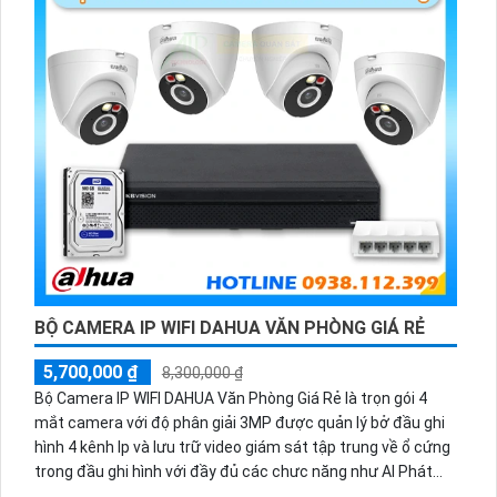
BỘ CAMERA IP WIFI DAHUA VĂN PHÒNG GIÁ RẺ
5,700,000 ₫
8,300,000 ₫
Bộ Camera IP WIFI DAHUA Văn Phòng Giá Rẻ là trọn gói 4
mắt camera với độ phân giải 3MP được quản lý bở đầu ghi
hình 4 kênh Ip và lưu trữ video giám sát tập trung về ổ cứng
trong đầu ghi hình với đầy đủ các chưc năng như AI Phát
hiện chuyển động, đàm thoại âm thanh 2 chiều và giám sát