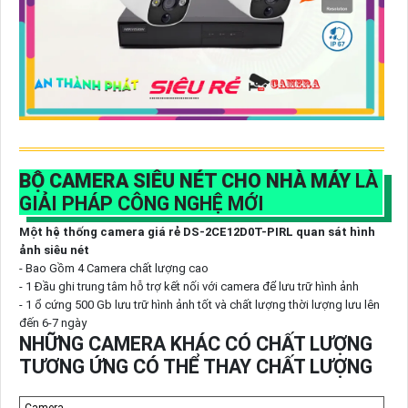
BỘ CAMERA SIÊU NÉT CHO NHÀ MÁY
LÀ
GIẢI PHÁP CÔNG NGHỆ MỚI
Một hệ thống camera giá rẻ DS-2CE12D0T-PIRL quan sát hình
ảnh siêu nét
- Bao Gồm 4 Camera chất lượng cao
- 1 Đầu ghi trung tâm hỗ trợ kết nối với camera để lưu trữ hình ảnh
- 1 ổ cứng 500 Gb lưu trữ hình ảnh tốt và chất lượng thời lượng lưu lên
đến 6-7 ngày
NHỮNG CAMERA KHÁC CÓ CHẤT LƯỢNG
TƯƠNG ỨNG CÓ THỂ THAY CHẤT LƯỢNG
Camera