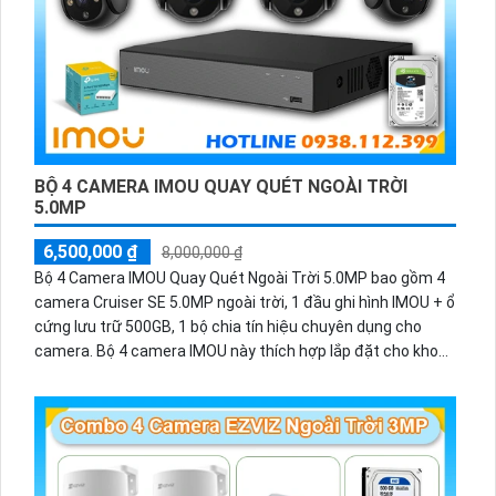
BỘ 4 CAMERA IMOU QUAY QUÉT NGOÀI TRỜI
5.0MP
6,500,000 ₫
8,000,000 ₫
Bộ 4 Camera IMOU Quay Quét Ngoài Trời 5.0MP bao gồm 4
camera Cruiser SE 5.0MP ngoài trời, 1 đầu ghi hình IMOU + ổ
cứng lưu trữ 500GB, 1 bộ chia tín hiệu chuyên dụng cho
camera. Bộ 4 camera IMOU này thích hợp lắp đặt cho kho
hàng, nhà xưởng, khu phố và khu vực cần giám sát ngoài
trời.