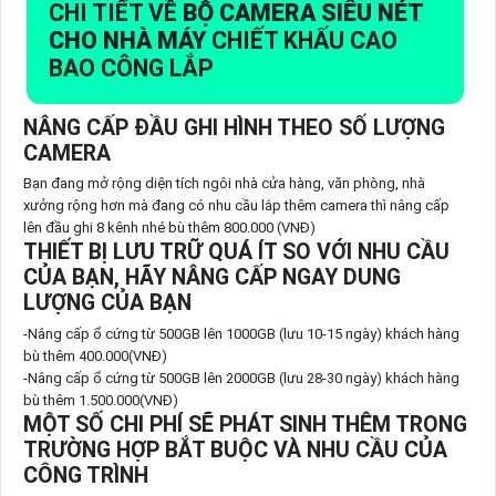
CHI TIẾT VỀ
BỘ CAMERA SIÊU NÉT
CHO NHÀ MÁY
CHIẾT KHẤU CAO
BAO CÔNG LẮP
NÂNG CẤP ĐẦU GHI HÌNH THEO SỐ LƯỢNG
CAMERA
Bạn đang mở rộng diện tích ngôi nhà cửa hàng, văn phòng, nhà
xưởng rộng hơn mà đang có nhu cầu lắp thêm camera thì nâng cấp
lên đầu ghi 8 kênh nhé bù thêm 800.000 (VNĐ)
THIẾT BỊ LƯU TRỮ QUÁ ÍT SO VỚI NHU CẦU
CỦA BẠN, HÃY NÂNG CẤP NGAY DUNG
LƯỢNG CỦA BẠN
-Nâng cấp ổ cứng từ 500GB lên 1000GB (lưu 10-15 ngày) khách hàng
bù thêm 400.000(VNĐ)
-Nâng cấp ổ cứng từ 500GB lên 2000GB (lưu 28-30 ngày) khách hàng
bù thêm 1.500.000(VNĐ)
MỘT SỐ CHI PHÍ SẼ PHÁT SINH THÊM TRONG
TRƯỜNG HỢP BẮT BUỘC VÀ NHU CẦU CỦA
CÔNG TRÌNH