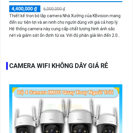
4,400,000 ₫
6,000,000 ₫
Thiết kế trọn bộ lắp camera Nhà Xưởng của KBvision mang
đến sự tiện lợi và an ninh cho người dùng với giá cả hợp lý.
Hệ thống camera này cung cấp chất lượng hình ảnh sắc
nét và giám sát ổn định từ xa. Với độ phân giải lên đến 2.0
MP, không gian giám sát trở nên rõ nét và chi tiết. Hình ảnh
được tái tạo sáng đẹp, giúp người dùng dễ dàng quản lý và
theo dõi từ xa thông qua thiết bị di động như điện thoại. Đây
thực sự là lựa chọn hoàn hảo cho một hệ thống giám sát
CAMERA WIFI KHÔNG DÂY GIÁ RẺ
hiệu quả và tiện ích.