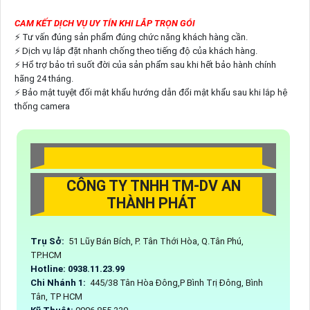
CAM KẾT DỊCH VỤ UY TÍN KHI LẮP TRỌN GÓI
⚡ Tư vấn đúng sản phẩm đúng chức năng khách hàng cần.
⚡ Dịch vụ lắp đặt nhanh chống theo tiếng độ của khách hàng.
⚡ Hổ trợ bảo trì suốt đời của sản phẩm sau khi hết bảo hành chính
hãng 24 tháng.
⚡ Bảo mật tuyệt đối mật khẩu hướng dẫn đổi mật khẩu sau khi lắp hệ
thống camera
CÔNG TY TNHH TM-DV AN
THÀNH PHÁT
Trụ Sở:
51 Lũy Bán Bích, P. Tân Thới Hòa, Q.Tân Phú,
TP.HCM
Hotline: 0938.11.23.99
Chi Nhánh 1:
445/38 Tân Hòa Đông,P Bình Trị Đông, Bình
Tân, TP HCM