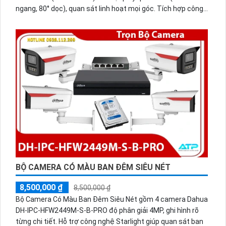
ngang, 80° dọc), quan sát linh hoạt mọi góc. Tích hợp công
nghệ xử lý hình ảnh tiên tiến như 3D DNR, ICR, DWDR giúp cải
thiện chất lượng video rõ ràng, giảm nhiễu hiệu quả,hồng
ngoại lên đến 30m.
BỘ CAMERA CÓ MÀU BAN ĐÊM SIÊU NÉT
8,500,000 ₫
8,500,000 ₫
Bộ Camera Có Màu Ban Đêm Siêu Nét gồm 4 camera Dahua
DH-IPC-HFW2449M-S-B-PRO độ phân giải 4MP, ghi hình rõ
từng chi tiết. Hỗ trợ công nghệ Starlight giúp quan sát ban