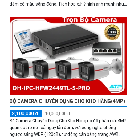
đêm có màu sống động. Tích hợp xử lý hình ảnh mạnh như
WDR 120dB, cân bằng trắng AWB, chống nhiễu 3D-DNR, bù
sáng AGC và chống ngược sáng BLC. Phù hợp giám sát nhà
xưởng, kho bãi hoặc khu vực ngoài trời.
BỘ CAMERA CHUYÊN DỤNG CHO KHO HÀNG(4MP)
8,100,000 ₫
10,000,000 ₫
Bộ Camera Chuyên Dụng Cho Kho Hàng có độ phân giải 4MP
quan sát rõ nét cả ngày lẫn đêm, với công nghệ chống
ngược sáng WDR (120dB), tự động cân bằng trắng AWB,