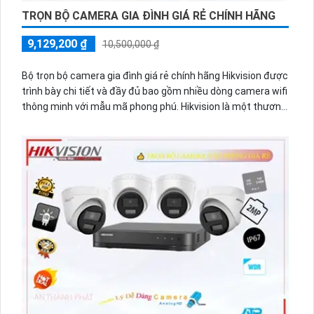
TRỌN BỘ CAMERA GIA ĐÌNH GIÁ RẺ CHÍNH HÃNG
9,129,200 ₫
10,500,000 ₫
Bộ trọn bộ camera gia đình giá rẻ chính hãng Hikvision được
trình bày chi tiết và đầy đủ bao gồm nhiều dòng camera wifi
thông minh với mẫu mã phong phú. Hikvision là một thương
hiệu nổi tiếng trong lĩnh vực camera an ninh và đảm bảo
chất lượng tốt.
Bộ trọn bộ camera gia đình gồm các thiết bị như camera IP,
đầu ghi hình, ổ cứng lưu trữ và các phụ kiện kèm theo. Các
dòng camera wifi thông minh của Hikvision có thể kết nối
với mạng không dây, cho phép người dùng dễ dàng giám sát
từ xa qua điện thoại di động hoặc máy tính.
Với chất lượng thu hình cao, camera Hikvision cho phép
người dùng xem lại hình ảnh một cách rõ ràng và chi tiết.
Hình ảnh được truyền tải nhanh chóng và ổn định, giúp
người dùng không gặp trục trặc khi quan sát.
Đặc điểm nổi bật của bộ trọn bộ camera Hikvision là độ
phân giải cao, chất lượng hình ảnh sắc nét, mẫu mã thiết kế