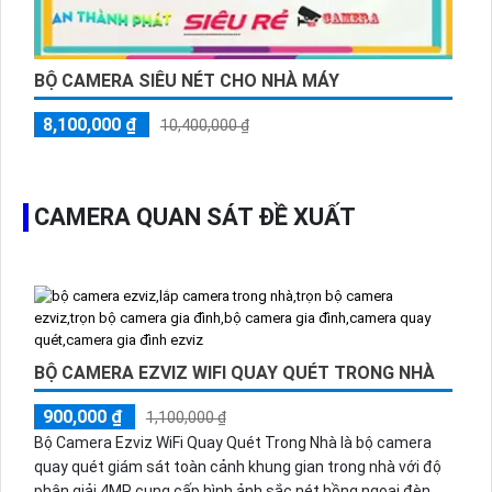
cách trang trí không gian và đáp ứng nhu cầu giám sát ở
các góc nhìn khác nhau. Cùng với tính năng kết nối wifi,
người dùng dễ dàng theo dõi hình ảnh từ xa và điều khiển
camera thông qua ứng dụng di động.
BỘ CAMERA SIÊU NÉT CHO NHÀ MÁY
Với đầy đủ các tính năng và ưu điểm nổi bật, bộ Trọn Gói
8,100,000 ₫
Camera Giá Rẻ 4K Hikvision là lựa chọn hàng đầu cho việc
10,400,000 ₫
giám sát an ninh tại các không gian khác nhau.
CAMERA QUAN SÁT ĐỀ XUẤT
BỘ CAMERA EZVIZ WIFI QUAY QUÉT TRONG NHÀ
900,000 ₫
1,100,000 ₫
Bộ Camera Ezviz WiFi Quay Quét Trong Nhà là bộ camera
quay quét giám sát toàn cảnh khung gian trong nhà với độ
phân giải 4MP cung cấp hình ảnh sắc nét hồng ngoại đèn