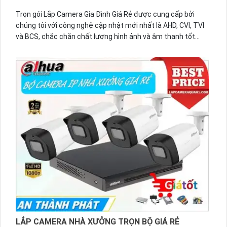
Trọn gói Lắp Camera Gia Đình Giá Rẻ được cung cấp bởi
chúng tôi với công nghệ cập nhật mới nhất là AHD, CVI, TVI
và BCS, chắc chắn chất lượng hình ảnh và âm thanh tốt
nhất trên cáp đồng trục. Với giá rẻ, trọn gói này là sự lựa
chọn hoàn hảo cho gia đình của bạn.
Camera được thiết kế nhỏ gọn, dễ dàng lắp đặt và giám sát
từ xa thông qua điện thoại di động hoặc máy tính. Công
nghệ AHD, CVI, TVI và BCS cung cấp hình ảnh sắc nét, chất
lượng cao, giúp bạn dễ dàng quan sát mọi góc nhìn trong
nhà.
trọn gói còn bao gồm cả âm thanh, giúp bạn nghe rõ hơn và
tiếp cận thông tin chi tiết. Với hơn 10 năm kinh nghiệm
trong lĩnh vực này, chúng tôi cam kết mang đến cho khách
hàng sự hài lòng tuyệt đối và dịch vụ chuyên nghiệp.
Hãy liên hệ với chúng tôi ngay hôm nay để được tư vấn
LẮP CAMERA NHÀ XƯỞNG TRỌN BỘ GIÁ RẺ