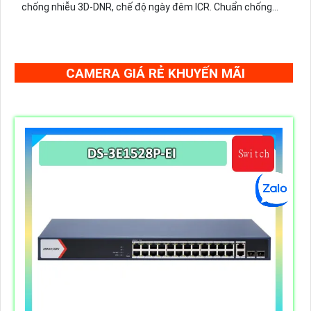
chống nhiễu 3D-DNR, chế độ ngày đêm ICR. Chuẩn chống
nước IP67 giúp hoạt động ổn định trong môi trường khắc
nghiệt.
CAMERA GIÁ RẺ KHUYẾN MÃI