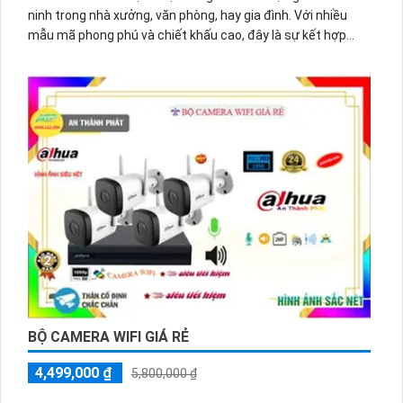
ninh trong nhà xưởng, văn phòng, hay gia đình. Với nhiều
mẫu mã phong phú và chiết khấu cao, đây là sự kết hợp
hoàn hảo giữa giá cả phải chăng và chất lượng tốt. Camera
có khả năng hiển thị màu ban đêm, giúp quan sát rõ ràng
ngay cả trong bóng tối. Với độ phân giải hình ảnh 2.0 MP, sản
phẩm mang lại hình ảnh sắc nét. Đặc biệt, thiết kế nhỏ gọn
và tinh tế phù hợp với mọi không gian văn phòng hoặc gia
đình.
BỘ CAMERA WIFI GIÁ RẺ
4,499,000 ₫
5,800,000 ₫