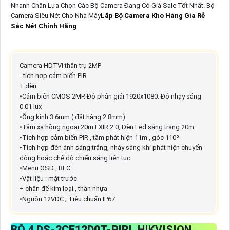
Nhanh Chân Lựa Chọn Các Bộ Camera Đang Có Giá Sale Tốt Nhất: Bộ
Camera Siêu Nét Cho Nhà Máy
Lắp Bộ Camera Kho Hàng Gía Rẻ
Sắc Nét Chính Hãng
Camera HDTVI thân trụ 2MP
- tích hợp cảm biến PIR
+ đèn
•Cảm biến CMOS 2MP. Độ phân giải 1920x1080. Độ nhạy sáng
0.01 lux
•Ống kính 3.6mm ( đặt hàng 2.8mm)
•Tầm xa hồng ngoại 20m EXIR 2.0, Đèn Led sáng trắng 20m
•Tích hợp cảm biến PIR , tầm phát hiện 11m , góc 110⁰
•Tích hợp đèn ánh sáng trắng, nháy sáng khi phát hiện chuyển
động hoặc chế độ chiếu sáng liên tục
•Menu OSD , BLC
•Vật liệu : mặt trước
+ chân đế kim loại , thân nhựa
•Nguồn 12VDC ; Tiêu chuẩn IP67
BỘ 4
DS-2CE12D0T-PIRL
HIKVISION