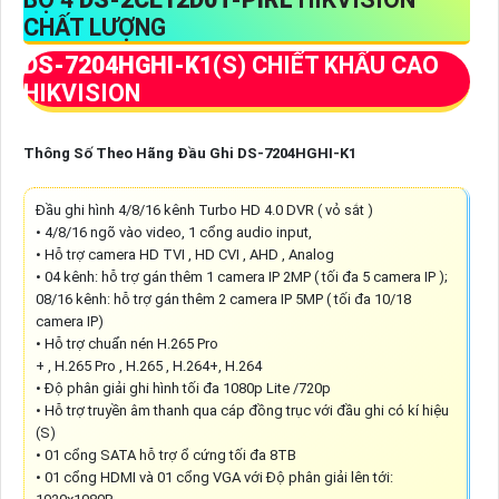
CHẤT LƯỢNG
DS-7204HGHI-K1
(S) CHIẾT KHẤU CAO
HIKVISION
Thông Số Theo Hãng Đầu Ghi DS-7204HGHI-K1
Đầu ghi hình 4/8/16 kênh Turbo HD 4.0 DVR ( vỏ sắt )
• 4/8/16 ngõ vào video, 1 cổng audio input,
• Hỗ trợ camera HD TVI , HD CVI , AHD , Analog
• 04 kênh: hỗ trợ gán thêm 1 camera IP 2MP ( tối đa 5 camera IP );
08/16 kênh: hỗ trợ gán thêm 2 camera IP 5MP ( tối đa 10/18
camera IP)
• Hỗ trợ chuẩn nén H.265 Pro
+ , H.265 Pro , H.265 , H.264+, H.264
• Độ phân giải ghi hình tối đa 1080p Lite /720p
• Hỗ trợ truyền âm thanh qua cáp đồng trục với đầu ghi có kí hiệu
(S)
• 01 cổng SATA hỗ trợ ổ cứng tối đa 8TB
• 01 cổng HDMI và 01 cổng VGA với Độ phân giải lên tới: