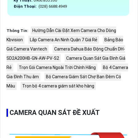
Kỹ Thuật:
0906.855.330
Điện Thoại:
(028) 6688.4949
Hường Dẫn Cài Đặt Xem Camera Cho Dòng
Thông Tin:
Kbvision
Lắp Camera An Ninh Quận 7 Giá Rẻ
Bảng Báo
Giá Camera Vantech
Camera Dahua Báo Động Chuẩn DH-
SD2A200HB-GN-AW-PV-S2
Camera Quan Sát Gia Đình Giá
Rẻ
Trọn Gói Camera Ngoài Trời Chính Hãng
Bộ 4 Camera
Gia Đình Thu âm
Bộ Camera Giám Sát Chợ Ban Đêm Có
Màu
Trọn bộ 4 camera giám sát kho hàng
CAMERA QUAN SÁT ĐỀ XUẤT