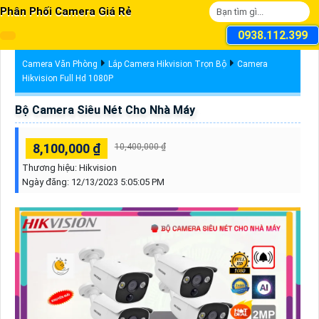
Phân Phối Camera Giá Rẻ
0938.112.399
Camera Văn Phòng
Lắp Camera Hikvision Trọn Bộ
Camera
Hikvision Full Hd 1080P
Bộ Camera Siêu Nét Cho Nhà Máy
8,100,000 ₫
10,400,000 ₫
Thương hiệu:
Hikvision
Ngày đăng:
12/13/2023 5:05:05 PM