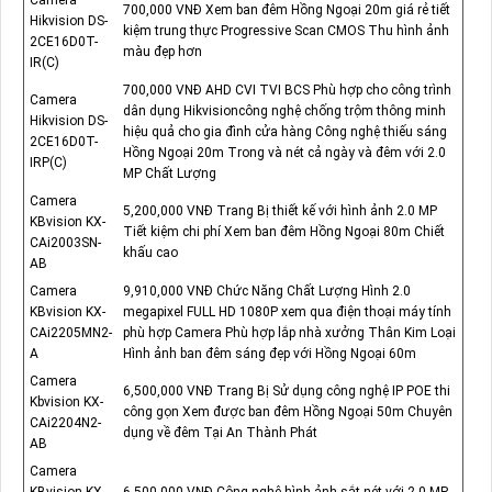
700,000 VNĐ Xem ban đêm Hồng Ngoại 20m giá rẻ tiết
Hikvision DS-
kiệm trung thực Progressive Scan CMOS Thu hình ảnh
2CE16D0T-
màu đẹp hơn
IR(C)
700,000 VNĐ AHD CVI TVI BCS Phù hợp cho công trình
Camera
dân dụng Hikvisioncông nghệ chống trộm thông minh
Hikvision DS-
hiệu quả cho gia đình cửa hàng Công nghệ thiếu sáng
2CE16D0T-
Hồng Ngoại 20m Trong và nét cả ngày và đêm với 2.0
IRP(C)
MP Chất Lượng
Camera
5,200,000 VNĐ Trang Bị thiết kế với hình ảnh 2.0 MP
KBvision KX-
Tiết kiệm chi phí Xem ban đêm Hồng Ngoại 80m Chiết
CAi2003SN-
khấu cao
AB
Camera
9,910,000 VNĐ Chức Năng Chất Lượng Hình 2.0
KBvision KX-
megapixel FULL HD 1080P xem qua điện thoại máy tính
CAi2205MN2-
phù hợp Camera Phù hợp lắp nhà xưởng Thân Kim Loại
A
Hình ảnh ban đêm sáng đẹp với Hồng Ngoại 60m
Camera
6,500,000 VNĐ Trang Bị Sử dụng công nghệ IP POE thi
Kbvision KX-
công gọn Xem được ban đêm Hồng Ngoại 50m Chuyên
CAi2204N2-
dụng về đêm Tại An Thành Phát
AB
Camera
KBvision KX-
6,500,000 VNĐ Công nghệ hình ảnh sắt nét với 2.0 MP