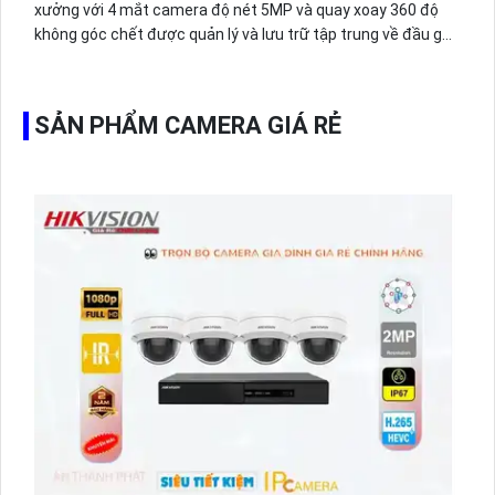
xưởng với 4 mắt camera độ nét 5MP và quay xoay 360 độ
không góc chết được quản lý và lưu trữ tập trung về đầu ghi
hình ổ cứng hỗ trợ xem qua tivi.
SẢN PHẨM CAMERA GIÁ RẺ