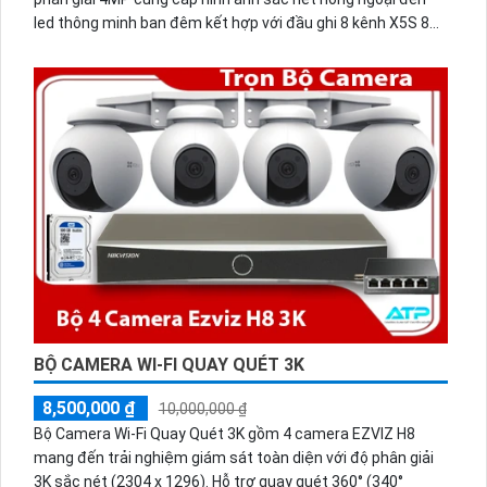
led thông minh ban đêm kết hợp với đầu ghi 8 kênh X5S 8W
và ổ cứng 500GB giúp lưu trũ dữ liệu lâu dài.
BỘ CAMERA WI-FI QUAY QUÉT 3K
8,500,000 ₫
10,000,000 ₫
Bộ Camera Wi-Fi Quay Quét 3K gồm 4 camera EZVIZ H8
mang đến trải nghiệm giám sát toàn diện với độ phân giải
3K sắc nét (2304 x 1296). Hỗ trợ quay quét 360° (340°