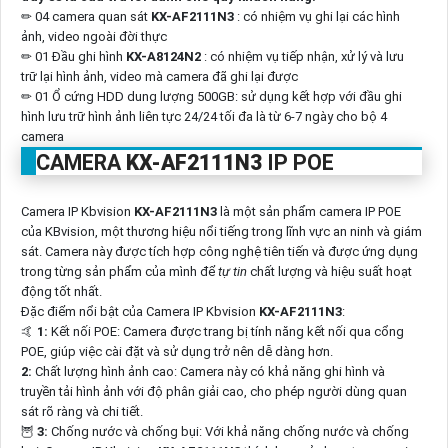
✏ 04 camera quan sát
KX-AF2111N3
: có nhiệm vụ ghi lại các hình
ảnh, video ngoài đời thực
✏ 01 Đầu ghi hình
KX-A8124N2
: có nhiệm vụ tiếp nhận, xử lý và lưu
trữ lại hình ảnh, video mà camera đã ghi lại được
✏ 01 Ổ cứng HDD dung lượng 500GB: sử dụng kết hợp với đầu ghi
hình lưu trữ hình ảnh liên tực 24/24 tối đa là từ 6-7 ngày cho bộ 4
camera
CAMERA
KX-AF2111N3
IP POE
Camera IP Kbvision
KX-AF2111N3
là một sản phẩm camera IP POE
của KBvision, một thương hiệu nổi tiếng trong lĩnh vực an ninh và giám
sát. Camera này được tích hợp công nghệ tiên tiến và được ứng dụng
trong từng sản phẩm của mình để
tự tin
chất lượng và hiệu suất hoạt
động tốt nhất.
Đặc điểm nổi bật của Camera IP Kbvision
KX-AF2111N3
:
🤙
1:
Kết nối POE: Camera được trang bị tính năng kết nối qua cổng
POE, giúp việc cài đặt và sử dụng trở nên dễ dàng hơn.
2:
Chất lượng hình ảnh cao: Camera này có khả năng ghi hình và
truyền tải hình ảnh với độ phân giải cao, cho phép người dùng quan
sát rõ ràng và chi tiết.
🦉
3:
Chống nước và chống bụi: Với khả năng chống nước và chống