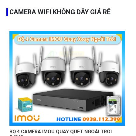
mỹ. Độ phân giải cao, hình ảnh sắc nét, chất lượng camera
Hikvision đảm bảo sự an tâm khi sử dụng.
CAMERA WIFI KHÔNG DÂY GIÁ RẺ
BỘ 4 CAMERA IMOU QUAY QUÉT NGOÀI TRỜI