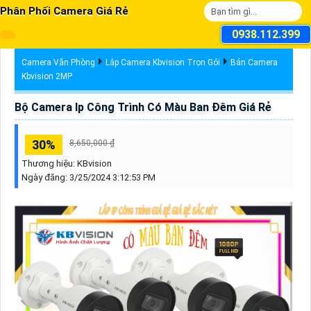
Phân Phối Camera Giá Rẻ
0938.112.399
Camera Văn Phòng
Lắp Camera Kbvision Trọn Gói
Bán Camera
Kbvision 2MP
Bộ Camera Ip Công Trình Có Màu Ban Đêm Giá Rẻ
30%
8,650,000 ₫
Thương hiệu:
KBvision
Ngày đăng:
3/25/2024 3:12:53 PM