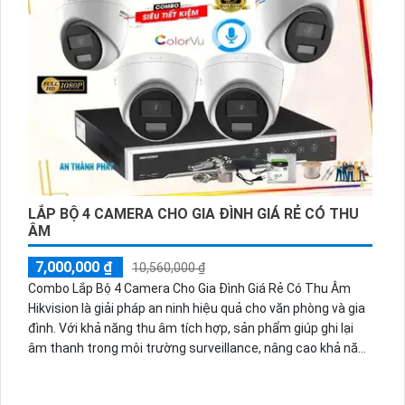
LẮP BỘ 4 CAMERA CHO GIA ĐÌNH GIÁ RẺ CÓ THU
ÂM
7,000,000 ₫
10,560,000 ₫
Combo Lắp Bộ 4 Camera Cho Gia Đình Giá Rẻ Có Thu Âm
Hikvision là giải pháp an ninh hiệu quả cho văn phòng và gia
đình. Với khả năng thu âm tích hợp, sản phẩm giúp ghi lại
âm thanh trong môi trường surveillance, nâng cao khả năng
giám sát và bảo vệ. Thiết kế nhỏ gọn tinh tế, dễ lắp đặt và
vận hành, phản ánh sự chú trọng đến sự tiện ích và thẩm