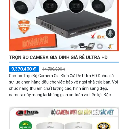
TRỌN BỘ CAMERA GIA ĐÌNH GIÁ RẺ ULTRA HD
9,370,400 ₫
14,780,000 ₫
Combo Trọn Bộ Camera Gia Đình Giá Rẻ Ultra HD Dahua là
sự lựa chọn hàng đầu cho việc bảo vệ ngôi nhà của bạn. Với
chức năng thu âm chất lượng cao, hình ảnh sáng đẹp,
camera này mang lại không gian an toàn và tiện lợi. Đặc
biệt, việc cài đặt trên thiết bị điện thoại cực kỳ dễ dàng,
giúp bạn dễ dàng kiểm soát mọi hoạt động xung quanh nhà
mình ngay cả khi không có mặt tại nhà. Đảm bảo sự yên
tâm và an tâm cho gia đình của bạn.