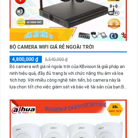
BỘ CAMERA WIFI GIÁ RẺ NGOÀI TRỜI
4,800,000 ₫
5,540,000 ₫
Bộ camera wifi giá rẻ ngoài trời của KBvision là giải pháp an
ninh hiệu quả, đầy đủ trang bị với chức năng thu âm và loa
tích hợp. Với nhiều công nghệ tiên tiến, bộ camera này là
lựa chọn tốt cho việc giám sát và bảo vệ tài sản của bạn.Bộ
camera wifi này có khả năng kết nối không dây, cho phép
bạn theo dõi từ xa thông qua ứng dụng trên điện thoại di
động. Chất lượng hình ảnh sắc nét, độ phân giải cao giúp
quan sát rõ ràng ngay cả trong điều kiện ánh sáng yếu.Với
khả năng chống nước và chịu được thời tiết khắc nghiệt, bộ
camera này đáp ứng tốt nhu cầu an ninh cho khu vực ngoài
trời mà không tốn kém quá nhiều chi phí.