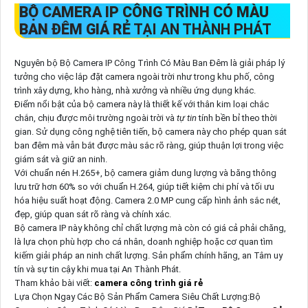
BỘ CAMERA IP CÔNG TRÌNH CÓ MÀU
BAN ĐÊM GIÁ RẺ
TẠI AN THÀNH PHÁT
Nguyên bộ Bộ Camera IP Công Trình Có Màu Ban Đêm là giải pháp lý
tưởng cho việc lắp đặt camera ngoài trời như trong khu phố, công
trình xây dựng, kho hàng, nhà xưởng và nhiều ứng dụng khác.
Điểm nổi bật của bộ camera này là thiết kế với thân kim loại chắc
chắn, chịu được môi trường ngoài trời và
tự tin
tính bền bỉ theo thời
gian. Sử dụng công nghệ tiên tiến, bộ camera này cho phép quan sát
ban đêm mà vẫn bắt được màu sắc rõ ràng, giúp thuận lợi trong việc
giám sát và giữ an ninh.
Với chuẩn nén H.265+, bộ camera giảm dung lượng và băng thông
lưu trữ hơn 60% so với chuẩn H.264, giúp tiết kiệm chi phí và tối ưu
hóa hiệu suất hoạt động. Camera 2.0 MP cung cấp hình ảnh sắc nét,
đẹp, giúp quan sát rõ ràng và chính xác.
Bộ camera IP này không chỉ chất lượng mà còn có giá cả phải chăng,
là lựa chọn phù hợp cho cá nhân, doanh nghiệp hoặc cơ quan tìm
kiếm giải pháp an ninh chất lượng. Sản phẩm chính hãng, an Tâm uy
tín và sự tin cậy khi mua tại An Thành Phát.
Tham khảo bài viết:
camera công trình giá rẻ
Lựa Chọn Ngay Các Bộ Sản Phẩm Camera Siêu Chất Lượng:Bộ