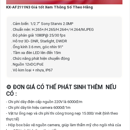
KX-AF2111N3 Giá tốt Xem Thông Số Theo Hãng
. Cảm biến: 1/2.7” Sony Starvis 2.0MP
. Chuẩn nén: H.265+/H.265/H.264+/ H.264/MJPEG
. Độ phân giải 1080P@ 25/30 fps
. Hỗ trợ 3D- DNR, Starlight, DWDR
. Ống kính 3.6 mm, góc nhìn 91°
. Tầm xa đèn LED lên đến 15m
. Chức năng phát hiện chuyển động
. Nguồn 12vDC/PoE
. Vỏ kim loại + nhựa, IP67
⚙ ĐƠN GIÁ CÓ THỂ PHÁT SINH THÊM NẾU
CÓ :
- Chi phí dây điện cấp nguồn 220V là 6000đ/m
- Chi phí dây tín hiệu camera 6000đ/1m
- Vật tư ống nẹp và chi phí thi công trong nẹp 15.000/ mét (tính theo
thực tế)
- Hộp box bảo vệ nguồn camera, giúp làm thẩm mỹ cho ngôi nhà của