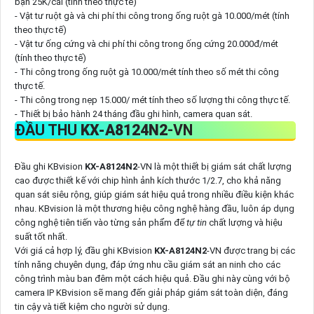
bạn 25K/cái (tính theo thực tế)
- Vật tư ruột gà và chi phí thi công trong ống ruột gà 10.000/mét (tính
theo thực tế)
- Vật tư ống cứng và chi phí thi công trong ống cứng 20.000đ/mét
(tính theo thực tế)
- Thi công trong ống ruột gà 10.000/mét tính theo số mét thi công
thực tế.
- Thi công trong nẹp 15.000/ mét tính theo số lượng thi công thực tế.
- Thiết bị bảo hành 24 tháng đầu ghi hình, camera quan sát.
ĐẦU THU
KX-A8124N2
-VN
Đầu ghi KBvision
KX-A8124N2
-VN là một thiết bị giám sát chất lượng
cao được thiết kế với chip hình ảnh kích thước 1/2.7, cho khả năng
quan sát siêu rộng, giúp giám sát hiệu quả trong nhiều điều kiện khác
nhau. KBvision là một thương hiệu công nghệ hàng đầu, luôn áp dụng
công nghệ tiên tiến vào từng sản phẩm để
tự tin
chất lượng và hiệu
suất tốt nhất.
Với giá cả hợp lý, đầu ghi KBvision
KX-A8124N2
-VN được trang bị các
tính năng chuyên dụng, đáp ứng nhu cầu giám sát an ninh cho các
công trình màu ban đêm một cách hiệu quả. Đầu ghi này cùng với bộ
camera IP KBvision sẽ mang đến giải pháp giám sát toàn diện, đáng
tin cậy và tiết kiệm cho người sử dụng.