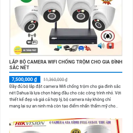
LẮP BỘ CAMERA WIFI CHỐNG TRỘM CHO GIA ĐÌNH
SẮC NÉT
7,500,000 ₫
11,360,000 ₫
Đầy đủ bộ lắp đặt camera Wifi chống trộm cho gia đình sắc
nét Dahua là lựa chọn hàng đầu cho các công trình nhỏ. Với
thiết kế đẹp và giá cả hợp lý, bộ camera này không chỉ
mang lại sự an ninh mà còn tạo điểm nhấn thẩm mỹ cho
không gian. Đặc biệt, khả năng tích hợp thu âm trong phạm
vi 3m giúp ghi lại mọi sự kiện quan trọng xảy ra. Camera
thiết kế tinh tế, dễ dàng lắp đặt và sử dụng cho gia đình, văn
phòng và các không gian nhỏ khác.