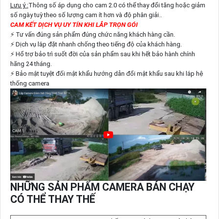
Lưu ý :
Thông số áp dụng cho cam 2.0 có thể thay đổi tăng hoặc giảm
số ngày tuỳ theo số lượng cam ít hơn và độ phân giải..
CAM KẾT DỊCH VỤ UY TÍN KHI LẮP TRỌN GÓI
⚡ Tư vấn đúng sản phẩm đúng chức năng khách hàng cần.
⚡ Dịch vụ lắp đặt nhanh chống theo tiếng độ của khách hàng.
⚡ Hổ trợ bảo trì suốt đời của sản phẩm sau khi hết bảo hành chính
hãng 24 tháng.
⚡ Bảo mật tuyệt đối mật khẩu hướng dẫn đổi mật khẩu sau khi lắp hệ
thống camera
NHỮNG SẢN PHẨM CAMERA BÁN CHẠY
CÓ THỂ THAY THẾ