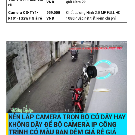
VNĐ
giải Ultra 2k
rẻ
Camera CS-TY1-
959,000
Chất Lượng Hình 2.0 MP FULL HD
R101-1G2WF Giá rẻ
VNĐ
1080P Sắc nét tiết kiệm chi phí
NÊN LẮP CAMERA TRỌN BỘ CÓ DÂY HAY
KHÔNG DÂY ĐỂ
BỘ CAMERA IP CÔNG
TRÌNH CÓ MÀU BAN ĐÊM GIÁ RẺ
GIÁ