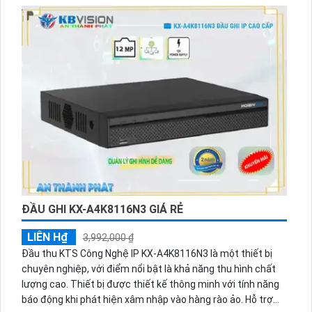
1000 Mbps, cho phép xem ban đêm và lưu trữ dữ liệu lên tới
16 ổ cứng IP. Hỗ trợ nhiều định dạng hình ảnh như
H.265+/H.265/H.264+/H.264, ONVIF. Chắc chắn sẽ mang lại
trải nghiệm giám sát tuyệt vời cho người dùng.
ĐẦU GHI KX-A4K8116N3 GIÁ RẺ
LIÊN H₫
3,992,000 ₫
Đầu thu KTS Công Nghệ IP KX-A4K8116N3 là một thiết bị
chuyên nghiệp, với điểm nổi bật là khả năng thu hình chất
lượng cao. Thiết bị được thiết kế thông minh với tính năng
báo động khi phát hiện xâm nhập vào hàng rào ảo. Hỗ trợ