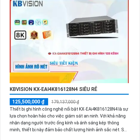
KBVISION KX-EAI4K816128N4 SIÊU RẺ
125,500,000 ₫
179,137,000 ₫
Thiết bị ghi hình công nghệ nổi bật KX-EAi4K816128N4 là sự
lựa chọn hoàn hảo cho việc giám sát an ninh. Với khả năng
nhận dạng người trước ống kính và ánh sáng kép thông
minh, thiết bị này đảm bảo chất lượng hình ảnh sắc nét. Sử
dụng công nghệ chip xử lý hình ảnh tiên tiến và băng thông