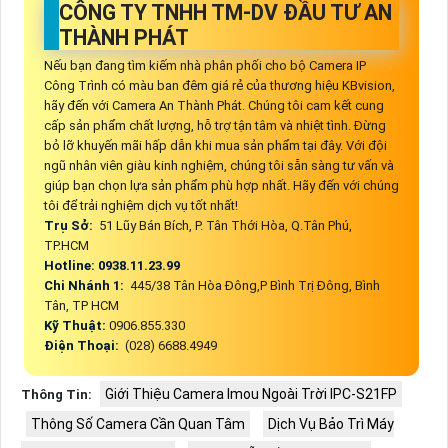
CÔNG TY TNHH TM-DV ĐẦU TƯ AN
THÀNH PHÁT
Nếu bạn đang tìm kiếm nhà phân phối cho bộ Camera IP
Công Trình có màu ban đêm giá rẻ của thương hiệu KBvision,
hãy đến với Camera An Thành Phát. Chúng tôi cam kết cung
cấp sản phẩm chất lượng, hỗ trợ tận tâm và nhiệt tình. Đừng
bỏ lỡ khuyến mãi hấp dẫn khi mua sản phẩm tại đây. Với đội
ngũ nhân viên giàu kinh nghiệm, chúng tôi sẵn sàng tư vấn và
giúp bạn chọn lựa sản phẩm phù hợp nhất. Hãy đến với chúng
tôi để trải nghiệm dịch vụ tốt nhất!
Trụ Sở:
51 Lũy Bán Bích, P. Tân Thới Hòa, Q.Tân Phú,
TP.HCM
Hotline: 0938.11.23.99
Chi Nhánh 1:
445/38 Tân Hòa Đông,P Bình Trị Đông, Bình
Tân, TP HCM
Kỹ Thuật:
0906.855.330
Điện Thoại:
(028) 6688.4949
Giới Thiệu Camera Imou Ngoài Trời IPC-S21FP
Thông Tin:
Thông Số Camera Cần Quan Tâm
Dịch Vụ Bảo Trì Máy