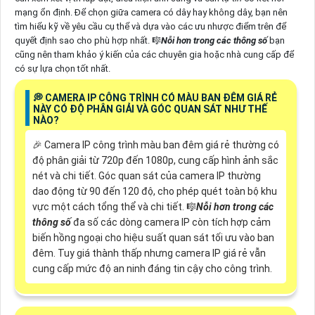
mạng ổn định. Để chọn giữa camera có dây hay không dây, bạn nên
tìm hiểu kỹ về yêu cầu cụ thể và dựa vào các ưu nhược điểm trên để
quyết định sao cho phù hợp nhất. 🎼️
Nỗi hơn trong các thông số
bạn
cũng nên tham khảo ý kiến của các chuyên gia hoặc nhà cung cấp để
có sự lựa chọn tốt nhất.
️💭 CAMERA IP CÔNG TRÌNH CÓ MÀU BAN ĐÊM GIÁ RẺ
NÀY CÓ ĐỘ PHÂN GIẢI VÀ GÓC QUAN SÁT NHƯ THẾ
NÀO?
️🎉 Camera IP công trình màu ban đêm giá rẻ thường có
độ phân giải từ 720p đến 1080p, cung cấp hình ảnh sắc
nét và chi tiết. Góc quan sát của camera IP thường
dao động từ 90 đến 120 độ, cho phép quét toàn bộ khu
vực một cách tổng thể và chi tiết. 🎼️
Nỗi hơn trong các
thông số
đa số các dòng camera IP còn tích hợp cảm
biến hồng ngoại cho hiệu suất quan sát tối ưu vào ban
đêm. Tuy giá thành thấp nhưng camera IP giá rẻ vẫn
cung cấp mức độ an ninh đáng tin cậy cho công trình.