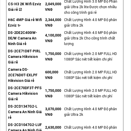
Chất Lượng Hình 3.0 MP Độ Phân
CS-H3 2K Wifi Ezviz
2,049,000
giải Ultra 2k lite Được chọn nhiều
Giá rẻ ☑
VNĐ
cho công trình giá rẻ
H6C 4MP Giá rẻ Wifi
2,344,000
Chất Lượng Hình 4.0 MP Độ phân
Ezviz ✨
VNĐ
giải Ultra 2k
DS-2DE2C400IW-
Chất Lượng Hình 4.0 MP Độ phân
4,100,000
DE/W Camera An
giải Ultra 2k Cho công trình chất
VNĐ
Ninh Giá rẻ
lượng
DS-2CE71D8T-PIRL
1,750,000
Chất Lượng Hình 2.0 MP FULL HD
Camera Hikvision
VNĐ
1080P Sắc nét tiết kiệm chi phí
Giá rẻ
Camera DS-
600,000
Chất Lượng Hình 2.0 MP FULL HD
2CE76D0T-EXLPF
VNĐ
1080P Sắc nét tiết kiệm chi phí
Hikvision Giá rẻ
DS-2CE70DF3T-PFS
1,750,000
Chất Lượng Hình 2.0 MP FULL HD
Camera Hikvision
VNĐ
1080P Sắc nét tiết kiệm chi phí
Giá rẻ
DS-2CD1347G2-L
3,070,000
Chất Lượng Hình 4.0 MP Độ phân
Camera An Ninh Giá
VNĐ
giải Ultra 2k
rẻ
DS-2CD1047G2-LUF
2,630,000
Chất Lượng Hình 4.0 MP Độ phân
Camera An Ninh Giá