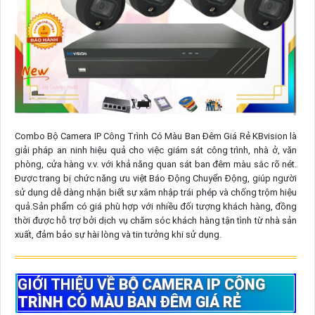
Combo Bộ Camera IP Công Trình Có Màu Ban Đêm Giá Rẻ KBvision là
giải pháp an ninh hiệu quả cho việc giám sát công trình, nhà ở, văn
phòng, cửa hàng v.v. với khả năng quan sát ban đêm màu sắc rõ nét.
Được trang bị chức năng ưu việt Báo Động Chuyển Động, giúp người
sử dụng dễ dàng nhận biết sự xâm nhập trái phép và chống trộm hiệu
quả.Sản phẩm có giá phù hợp với nhiều đối tượng khách hàng, đồng
thời được hỗ trợ bởi dịch vụ chăm sóc khách hàng tận tình từ nhà sản
xuất, đảm bảo sự hài lòng và tin tưởng khi sử dụng.
GIỚI THIỆU VỀ
BỘ CAMERA IP CÔNG
TRÌNH CÓ MÀU BAN ĐÊM GIÁ RẺ