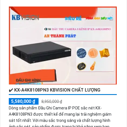
chuẩn nén video ONVIF H.265+/H.265/H.264+/H.264, ONVIF
SMD Plus giúp thuận tiện trong việc lưu trữ và xem lại hình
ảnh. Đặc biệt, thiết bị còn có khả năng xem ban đêm với
chất lượng hình ảnh rõ nét. Với khả năng ghi đè lên 1 HDD,
đầu thu KX-A4K8116N3 thích hợp cho việc theo dõi và quản
lý an ninh tại các khu vực đòi hỏi sự chuyên nghiệp.
✔️ KX-A4K8108PN3 KBVISION CHẤT LƯỢNG
5,580,000 ₫
8,950,000 ₫
Dòng sản phẩm Đầu Ghi Camera IP POE sắc nét KX-
A4K8108PN3 được thiết kế để mang lại trải nghiệm giám
sát tốt nhất. Với màu sắc trong sáng và chất lượng hình
ảnh sắc nét, sản phẩm được trang bị khả năng xem ban