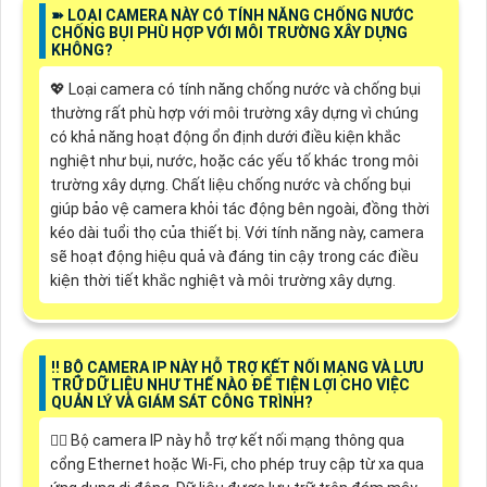
➽ LOẠI CAMERA NÀY CÓ TÍNH NĂNG CHỐNG NƯỚC
CHỐNG BỤI PHÙ HỢP VỚI MÔI TRƯỜNG XÂY DỰNG
KHÔNG?
💖 Loại camera có tính năng chống nước và chống bụi
thường rất phù hợp với môi trường xây dựng vì chúng
có khả năng hoạt động ổn định dưới điều kiện khắc
nghiệt như bụi, nước, hoặc các yếu tố khác trong môi
trường xây dựng. Chất liệu chống nước và chống bụi
giúp bảo vệ camera khỏi tác động bên ngoài, đồng thời
kéo dài tuổi thọ của thiết bị. Với tính năng này, camera
sẽ hoạt động hiệu quả và đáng tin cậy trong các điều
kiện thời tiết khắc nghiệt và môi trường xây dựng.
‼️ BỘ CAMERA IP NÀY HỖ TRỢ KẾT NỐI MẠNG VÀ LƯU
TRỮ DỮ LIỆU NHƯ THẾ NÀO ĐỂ TIỆN LỢI CHO VIỆC
QUẢN LÝ VÀ GIÁM SÁT CÔNG TRÌNH?
🙆‍♀️ Bộ camera IP này hỗ trợ kết nối mạng thông qua
cổng Ethernet hoặc Wi-Fi, cho phép truy cập từ xa qua