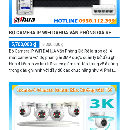
BỘ CAMERA IP WIFI DAHUA VĂN PHÒNG GIÁ RẺ
5,700,000 ₫
8,300,000 ₫
Bộ Camera IP WIFI DAHUA Văn Phòng Giá Rẻ là trọn gói 4
mắt camera với độ phân giải 3MP được quản lý bở đầu ghi
hình 4 kênh Ip và lưu trữ video giám sát tập trung về ổ cứng
trong đầu ghi hình với đầy đủ các chưc năng như AI Phát
hiện chuyển động, đàm thoại âm thanh 2 chiều và giám sát
có màu vào ban đêm