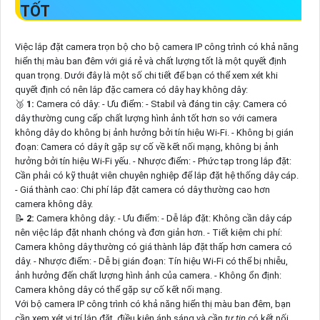
TỐT
Việc lắp đặt camera trọn bộ cho bộ camera IP công trình có khả năng
hiển thị màu ban đêm với giá rẻ và chất lượng tốt là một quyết định
quan trọng. Dưới đây là một số chi tiết để bạn có thể xem xét khi
quyết định có nên lắp đặc camera có dây hay không dây:
🥉
1:
Camera có dây: - Ưu điểm: - Stabil và đáng tin cậy: Camera có
dây thường cung cấp chất lượng hình ảnh tốt hơn so với camera
không dây do không bị ảnh hưởng bởi tín hiệu Wi-Fi. - Không bị gián
đoạn: Camera có dây ít gặp sự cố về kết nối mạng, không bị ảnh
hưởng bởi tín hiệu Wi-Fi yếu. - Nhược điểm: - Phức tạp trong lắp đặt:
Cần phải có kỹ thuật viên chuyên nghiệp để lắp đặt hệ thống dây cáp.
- Giá thành cao: Chi phí lắp đặt camera có dây thường cao hơn
camera không dây.
📝
2:
Camera không dây: - Ưu điểm: - Dễ lắp đặt: Không cần dây cáp
nên việc lắp đặt nhanh chóng và đơn giản hơn. - Tiết kiệm chi phí:
Camera không dây thường có giá thành lắp đặt thấp hơn camera có
dây. - Nhược điểm: - Dễ bị gián đoạn: Tín hiệu Wi-Fi có thể bị nhiễu,
ảnh hưởng đến chất lượng hình ảnh của camera. - Không ổn định:
Camera không dây có thể gặp sự cố kết nối mạng.
Với bộ camera IP công trình có khả năng hiển thị màu ban đêm, bạn
cần xem xét vị trí lắp đặt, điều kiện ánh sáng và cần
tự tin
có kết nối