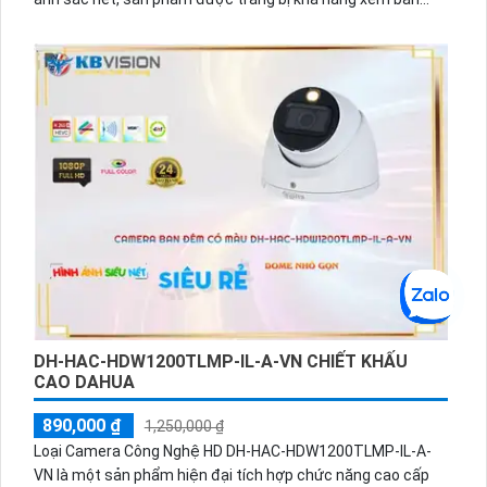
đêm và 1 HDD lưu trữ. Đầu ghi 8 kênh này cung cấp hình ảnh
đẹp mắt và được thiết kế có tính năng báo động khi xâm
nhập hàng rào ảo. Với công nghệ IP POE, bạn có thể quản lý
từ xa và tiết kiệm dung lượng với chuẩn H.265+. Đặc biệt,
sản phẩm có cổng LAN RJ45 tiện lợi cho việc kết nối mạng.
DH-HAC-HDW1200TLMP-IL-A-VN CHIẾT KHẤU
CAO DAHUA
890,000 ₫
1,250,000 ₫
Loại Camera Công Nghệ HD DH-HAC-HDW1200TLMP-IL-A-
VN là một sản phẩm hiện đại tích hợp chức năng cao cấp