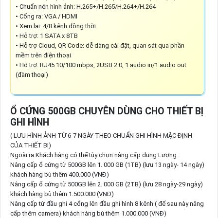
• Chuẩn nén hình ảnh: H.265+/H.265/H.264+/H.264
• Cổng ra: VGA / HDMI
• Xem lại: 4/8 kênh đồng thời
• Hỗ trợ: 1 SATA x 8TB
• Hỗ trợ Cloud, QR Code: dễ dàng cài đặt, quan sát qua phần
mềm trên điện thoại
• Hỗ trợ: RJ45 10/100 mbps, 2USB 2.0, 1 audio in/1 audio out
(đàm thoại)
Ổ CỨNG 500GB CHUYÊN DÙNG CHO THIẾT BỊ
GHI HÌNH
( LƯU HÌNH ẢNH TỪ 6-7 NGÀY THEO CHUẨN GHI HÌNH MẶC ĐỊNH
CỦA THIẾT BỊ)
Ngoài ra Khách hàng có thể tùy chọn nâng cấp dung Lượng :
Nâng cấp ổ cứng từ 500GB lên 1. 000 GB (1TB) (lưu 13 ngày- 14 ngày)
khách hàng bù thêm 400.000 (VNĐ)
Nâng cấp ổ cứng từ 500GB lên 2. 000 GB (2TB) (lưu 28 ngày-29 ngày)
khách hàng bù thêm 1.500.000 (VNĐ)
Nâng cấp từ đầu ghi 4 cổng lên đầu ghi hình 8 kênh ( để sau này nâng
cấp thêm camera) khách hàng bù thêm 1.000.000 (VNĐ)