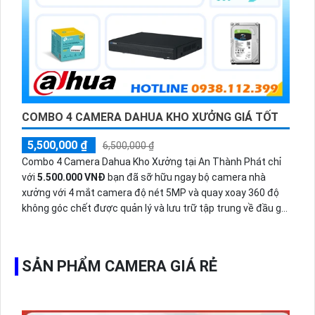
COMBO 4 CAMERA DAHUA KHO XƯỞNG GIÁ TỐT
5,500,000 ₫
6,500,000 ₫
Combo 4 Camera Dahua Kho Xưởng tại An Thành Phát chỉ
với
5.500.000 VNĐ
bạn đã sỡ hữu ngay bộ camera nhà
xưởng với 4 mắt camera độ nét 5MP và quay xoay 360 độ
không góc chết được quản lý và lưu trữ tập trung về đầu ghi
hình ổ cứng hỗ trợ xem qua tivi.
SẢN PHẨM CAMERA GIÁ RẺ