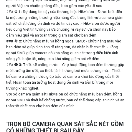
người Việt ưa chuộng hàng đầu, bao gồm các yếu tố sau:
### ⚙
1:
Sự đáng tin cậy của thương hiệu Hikvision: - Được biết đến
là một trong những thương hiệu hàng đầu trong lĩnh vực camera giám
sát với chất lượng ổn định và độ tin cậy cao. - Hikvision được người
tiêu dùng Việt tin tưởng và ưa chuộng, vì vậy sự lựa chọn này bảo
đảm hiệu quả và an toàn trong giám sát chợ ban đêm.
### 🔄
2:
Chức năng màu và hồng ngoại SMD: - Chức năng màu vào
ban đêm sẽ giúp hình ảnh rõ ràng hơn, dễ nhận biết chi tiết. - Hồng
ngoại SMD giúp camera có khả năng quan sát trong điều kiện ánh
sáng yếu hoặc tối, nâng cao khả năng giám sát về đêm.
### 🌚
3:
Thiết kế chống nước: - Chợ hoạt động ban đêm thường gặp
môi trường ẩm ướt, có thể bị ảnh hưởng bởi mưa, sương mù. - Thiết
kế camera chống nước giúp bảo vệ camera khỏi tác động của thời
tiết, Hoàn toàn tin tưởng hoạt động ổn định và bền bỉ trong môi
trường khắc nghiệt.
Với bộ camera giám sát Hikvision có chức năng màu ban đêm, hồng
ngoại SMD và thiết kế chống nước, bạn có thể đẳng cấp an ninh và an
toàn tốt nhất cho chợ ban đêm của mình.
TRỌN BỘ CAMERA QUAN SÁT SẮC NÉT GỒM
CÓ NHỮNG THIẾT BỊ SAU ĐÂY