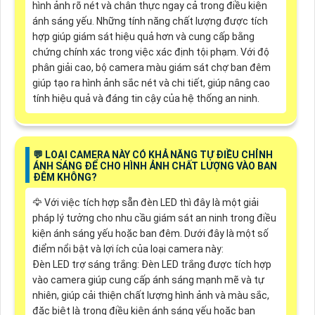
hình ảnh rõ nét và chân thực ngay cả trong điều kiện
ánh sáng yếu. Những tính năng chất lượng được tích
hợp giúp giám sát hiệu quả hơn và cung cấp bằng
chứng chính xác trong việc xác định tội phạm. Với độ
phân giải cao, bộ camera màu giám sát chợ ban đêm
giúp tạo ra hình ảnh sắc nét và chi tiết, giúp nâng cao
tính hiệu quả và đáng tin cậy của hệ thống an ninh.
️💬 LOẠI CAMERA NÀY CÓ KHẢ NĂNG TỰ ĐIỀU CHỈNH
ÁNH SÁNG ĐỂ CHO HÌNH ẢNH CHẤT LƯỢNG VÀO BAN
ĐÊM KHÔNG?
🦅 Với việc tích hợp sẵn đèn LED thì đây là một giải
pháp lý tưởng cho nhu cầu giám sát an ninh trong điều
kiện ánh sáng yếu hoặc ban đêm. Dưới đây là một số
điểm nổi bật và lợi ích của loại camera này:
Đèn LED trợ sáng trắng: Đèn LED trắng được tích hợp
vào camera giúp cung cấp ánh sáng mạnh mẽ và tự
nhiên, giúp cải thiện chất lượng hình ảnh và màu sắc,
đặc biệt là trong điều kiện ánh sáng yếu hoặc ban