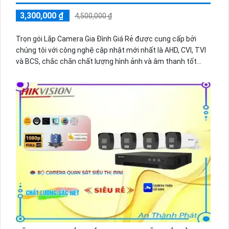
3,300,000 ₫
4,500,000 ₫
Trọn gói Lắp Camera Gia Đình Giá Rẻ được cung cấp bởi
chúng tôi với công nghệ cập nhật mới nhất là AHD, CVI, TVI
và BCS, chắc chắn chất lượng hình ảnh và âm thanh tốt
nhất trên cáp đồng trục. Với giá rẻ, trọn gói này là sự lựa
chọn hoàn hảo cho gia đình của bạn.
Camera được thiết kế nhỏ gọn, dễ dàng lắp đặt và giám sát
từ xa thông qua điện thoại di động hoặc máy tính. Công
nghệ AHD, CVI, TVI và BCS cung cấp hình ảnh sắc nét, chất
lượng cao, giúp bạn dễ dàng quan sát mọi góc nhìn trong
nhà.
trọn gói còn bao gồm cả âm thanh, giúp bạn nghe rõ hơn và
tiếp cận thông tin chi tiết. Với hơn 10 năm kinh nghiệm
trong lĩnh vực này, chúng tôi cam kết mang đến cho khách
hàng sự hài lòng tuyệt đối và dịch vụ chuyên nghiệp.
Hãy liên hệ với chúng tôi ngay hôm nay để được tư vấn