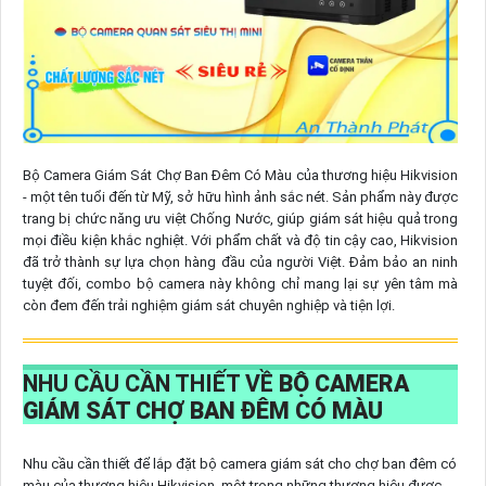
Bộ Camera Giám Sát Chợ Ban Đêm Có Màu của thương hiệu Hikvision
- một tên tuổi đến từ Mỹ, sở hữu hình ảnh sắc nét. Sản phẩm này được
trang bị chức năng ưu việt Chống Nước, giúp giám sát hiệu quả trong
mọi điều kiện khắc nghiệt. Với phẩm chất và độ tin cậy cao, Hikvision
đã trở thành sự lựa chọn hàng đầu của người Việt. Đảm bảo an ninh
tuyệt đối, combo bộ camera này không chỉ mang lại sự yên tâm mà
còn đem đến trải nghiệm giám sát chuyên nghiệp và tiện lợi.
NHU CẦU CẦN THIẾT VỀ
BỘ CAMERA
GIÁM SÁT CHỢ BAN ĐÊM CÓ MÀU
Nhu cầu cần thiết để lắp đặt bộ camera giám sát cho chợ ban đêm có
màu của thương hiệu Hikvision, một trong những thương hiệu được