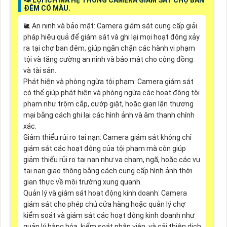
ĐÊM CÓ MÀU.
🐌 An ninh và bảo mật: Camera giám sát cung cấp giải
pháp hiệu quả để giám sát và ghi lại mọi hoạt động xảy
ra tại chợ ban đêm, giúp ngăn chặn các hành vi phạm
tội và tăng cường an ninh và bảo mật cho cộng đồng
và tài sản.
Phát hiện và phòng ngừa tội phạm: Camera giám sát
có thể giúp phát hiện và phòng ngừa các hoạt động tội
phạm như trộm cắp, cướp giật, hoặc gian lận thương
mại bằng cách ghi lại các hình ảnh và âm thanh chính
xác.
Giảm thiểu rủi ro tai nạn: Camera giám sát không chỉ
giám sát các hoạt động của tội phạm mà còn giúp
giảm thiểu rủi ro tai nạn như va chạm, ngã, hoặc các vụ
tai nạn giao thông bằng cách cung cấp hình ảnh thời
gian thực về môi trường xung quanh.
Quản lý và giám sát hoạt động kinh doanh: Camera
giám sát cho phép chủ cửa hàng hoặc quản lý chợ
kiểm soát và giám sát các hoạt động kinh doanh như
quản lý hàng hóa, kiểm soát nhân viên, và cải thiện dịch