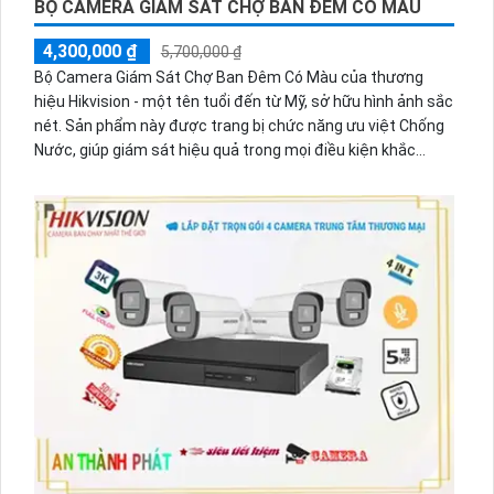
BỘ CAMERA GIÁM SÁT CHỢ BAN ĐÊM CÓ MÀU
4,300,000 ₫
5,700,000 ₫
Bộ Camera Giám Sát Chợ Ban Đêm Có Màu của thương
hiệu Hikvision - một tên tuổi đến từ Mỹ, sở hữu hình ảnh sắc
nét. Sản phẩm này được trang bị chức năng ưu việt Chống
Nước, giúp giám sát hiệu quả trong mọi điều kiện khắc
nghiệt. Với phẩm chất và độ tin cậy cao, Hikvision đã trở
thành sự lựa chọn hàng đầu của người Việt. Đảm bảo an
ninh tuyệt đối, combo bộ camera này không chỉ mang lại sự
yên tâm mà còn đem đến trải nghiệm giám sát chuyên
nghiệp và tiện lợi.