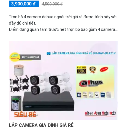
3,900,000 ₫
4,500,000 ₫
Trọn bộ 4 camera dahua ngoài trời giá rẻ được trình bày với
đầy đủ chi tiết.
Điểm đáng quan tâm trước hết trọn bộ bao gồm 4 camera
dahua, được thiết kế để sử dụng ngoài trời với khả năng
chống nước, chống bụi và chịu được các điều kiện thời tiết
khắc nghiệt. Đặc biệt, trọn bộ này được tích hợp công nghệ
AHD, CVI, TVI, BCS truyền dẫn hình ảnh và âm thanh trên
cáp đồng trục.
Công nghệ được tích hợp cao cấp cho phép cài đặt và sử
dụng trọn bộ với nhiều loại thiết bị và hệ thống khác nhau.
Hình ảnh và âm thanh truyền qua cáp đồng trục trên các
camera dahua trong trọn bộ đều có chất lượng không đổi,
không bị mờ hay gãy, Hoàn toàn tin cậy hiển thị rõ nét và
chân thực. trọn bộ cũng được bán với mức giá rẻ, phù hợp
với nhu cầu và ngân sách của nhiều người tiêu dùng.
Tuy
LẮP CAMERA GIA ĐÌNH GIÁ RẺ