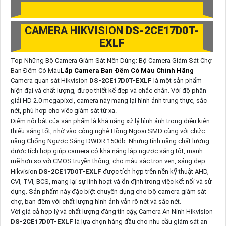
CAMERA HIKVISION
DS-2CE17D0T-
EXLF
Top Những Bộ Camera Giám Sát Nên Dùng: Bộ Camera Giám Sát Chợ
Ban Đêm Có Màu
Lắp Camera Ban Đêm Có Màu Chính Hãng
Camera quan sát Hikvision
DS-2CE17D0T-EXLF
là một sản phẩm
hiện đại và chất lượng, được thiết kế đẹp và chắc chắn. Với độ phân
giải HD 2.0 megapixel, camera này mang lại hình ảnh trung thực, sắc
nét, phù hợp cho việc giám sát từ xa.
Điểm nổi bật của sản phẩm là khả năng xử lý hình ảnh trong điều kiện
thiếu sáng tốt, nhờ vào công nghệ Hồng Ngoại SMD cùng với chức
năng Chống Ngược Sáng DWDR 150db. Những tính năng chất lượng
được tích hợp giúp camera có khả năng lắp ngược sáng tốt, mạnh
mẽ hơn so với CMOS truyền thống, cho màu sắc trọn vẹn, sáng đẹp.
Hikvision
DS-2CE17D0T-EXLF
được tích hợp trên nền kỹ thuật AHD,
CVI, TVI, BCS, mang lại sự linh hoạt và ổn định trong việc kết nối và sử
dụng. Sản phẩm này đặc biệt chuyên dụng cho bộ camera giám sát
chợ, ban đêm với chất lượng hình ảnh vẫn rõ nét và sắc nét.
Với giá cả hợp lý và chất lượng đáng tin cậy, Camera An Ninh Hikvision
DS-2CE17D0T-EXLF
là lựa chọn hàng đầu cho nhu cầu giám sát an