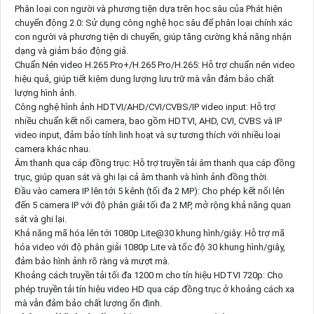
Phân loại con người và phương tiện dựa trên học sâu của Phát hiện
chuyển động 2.0: Sử dụng công nghệ học sâu để phân loại chính xác
con người và phương tiện di chuyển, giúp tăng cường khả năng nhận
dạng và giảm báo động giả.
Chuẩn Nén video H.265 Pro+/H.265 Pro/H.265: Hỗ trợ chuẩn nén video
hiệu quả, giúp tiết kiệm dung lượng lưu trữ mà vẫn đảm bảo chất
lượng hình ảnh.
Công nghệ hình ảnh HDTVI/AHD/CVI/CVBS/IP video input: Hỗ trợ
nhiều chuẩn kết nối camera, bao gồm HDTVI, AHD, CVI, CVBS và IP
video input, đảm bảo tính linh hoạt và sự tương thích với nhiều loại
camera khác nhau.
Âm thanh qua cáp đồng trục: Hỗ trợ truyền tải âm thanh qua cáp đồng
trục, giúp quan sát và ghi lại cả âm thanh và hình ảnh đồng thời.
Đầu vào camera IP lên tới 5 kênh (tối đa 2 MP): Cho phép kết nối lên
đến 5 camera IP với độ phân giải tối đa 2 MP, mở rộng khả năng quan
sát và ghi lại.
Khả năng mã hóa lên tới 1080p Lite@30 khung hình/giây: Hỗ trợ mã
hóa video với độ phân giải 1080p Lite và tốc độ 30 khung hình/giây,
đảm bảo hình ảnh rõ ràng và mượt mà.
Khoảng cách truyền tải tối đa 1200 m cho tín hiệu HDTVI 720p: Cho
phép truyền tải tín hiệu video HD qua cáp đồng trục ở khoảng cách xa
mà vẫn đảm bảo chất lượng ổn định.