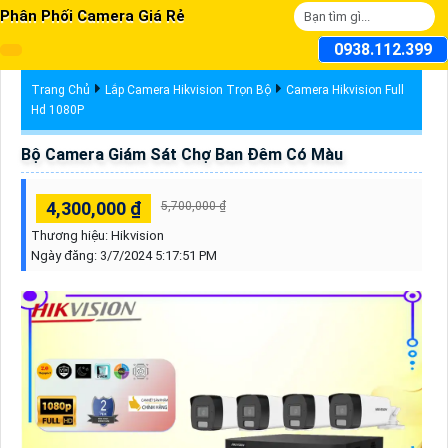
Phân Phối Camera Giá Rẻ
0938.112.399
Trang Chủ
Lắp Camera Hikvision Trọn Bộ
Camera Hikvision Full
Hd 1080P
Bộ Camera Giám Sát Chợ Ban Đêm Có Màu
4,300,000 ₫
5,700,000 ₫
Thương hiệu:
Hikvision
Ngày đăng:
3/7/2024 5:17:51 PM