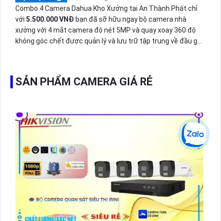
Combo 4 Camera Dahua Kho Xưởng tại An Thành Phát chỉ
với
5.500.000 VNĐ
bạn đã sỡ hữu ngay bộ camera nhà
xưởng với 4 mắt camera độ nét 5MP và quay xoay 360 độ
không góc chết được quản lý và lưu trữ tập trung về đầu ghi
hình ổ cứng hỗ trợ xem qua tivi.
SẢN PHẨM CAMERA GIÁ RẺ