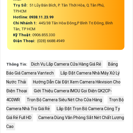
Trụ Sở:
51 Lũy Bán Bích, P. Tân Thới Hòa, Q.Tân Phú,
TP.HCM
Hotline: 0938.11.23.99
Chi Nhánh 1:
445/38 Tân Hòa Đông,P Bình Trị Đông, Bình
Tân, TP HCM
Kỹ Thuật:
0906.855.330
Điện Thoại:
(028) 6688.4949
Dịch Vụ Lắp Camera Cửa Hàng Giá Rẻ
Bảng
Thông Tin:
Báo Giá Camera Vantech
Lắp Đặt Camera Nhà Máy Xử Lý
Nước Thải
Hướng Dẫn Cài Đặt Xem Camera Hikvision Cho
Điện Thoại
Giới Thiệu Camera IMOU Gọi Điện GK2CP-
4C0WR
Trọn Bộ Camera Siêu Nét Cho Cửa Hàng
Trọn Bộ
Camera Nhà Trọ Giá Rẻ
Lắp Đặt Trọn Bộ Camera Công Ty
Giá Rẻ Full HD
Camera Dùng Văn Phòng Sắt Nét Chất Lượng
Cao