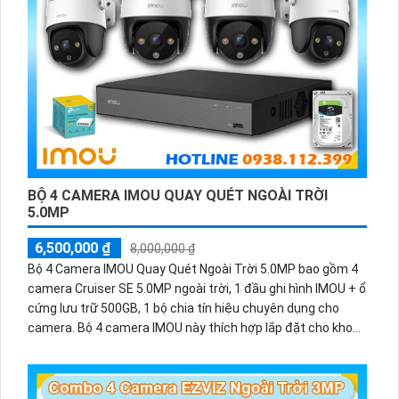
dàng và hiệu quả.
Với Thiết kế trọn bộ Lắp Đặt Camera Trung Tâm Thương
Mại Trọn Bộ Hikvision, bạn có thể yên tâm vào khả năng bảo
mật của hệ thống. Sản phẩm được trang bị mã hóa video
và công nghệ xâm nhập mạnh mẽ, giúp ngăn chặn những
mối đe dọa tiềm ẩn.
Tóm lại, Thiết kế trọn bộ Lắp Đặt Camera Trung Tâm
Thương Mại Trọn Bộ Hikvision là sự lựa chọn tuyệt vời cho
các trung tâm thương mại. Công nghệ mới, độ nét cao, dịch
vụ tốt và tính bảo mật cao là những điểm nổi bật của sản
BỘ 4 CAMERA IMOU QUAY QUÉT NGOÀI TRỜI
phẩm.
5.0MP
6,500,000 ₫
8,000,000 ₫
Bộ 4 Camera IMOU Quay Quét Ngoài Trời 5.0MP bao gồm 4
camera Cruiser SE 5.0MP ngoài trời, 1 đầu ghi hình IMOU + ổ
cứng lưu trữ 500GB, 1 bộ chia tín hiệu chuyên dụng cho
camera. Bộ 4 camera IMOU này thích hợp lắp đặt cho kho
hàng, nhà xưởng, khu phố và khu vực cần giám sát ngoài
trời.