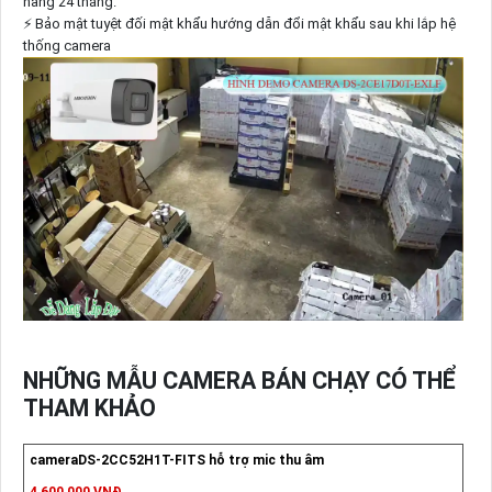
hãng 24 tháng.
⚡ Bảo mật tuyệt đối mật khẩu hướng dẫn đổi mật khẩu sau khi lắp hệ
thống camera
NHỮNG MẪU CAMERA BÁN CHẠY CÓ THỂ
THAM KHẢO
cameraDS-2CC52H1T-FITS hỗ trợ mic thu âm
4,600,000 VNĐ