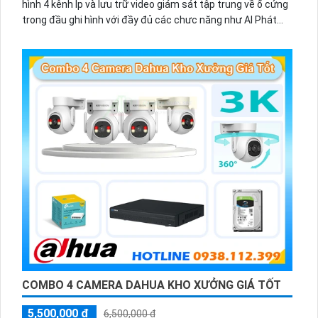
hình 4 kênh Ip và lưu trữ video giám sát tập trung về ổ cứng
trong đầu ghi hình với đầy đủ các chưc năng như AI Phát
hiện chuyển động, đàm thoại âm thanh 2 chiều và giám sát
có màu vào ban đêm
COMBO 4 CAMERA DAHUA KHO XƯỞNG GIÁ TỐT
5,500,000 ₫
6,500,000 ₫