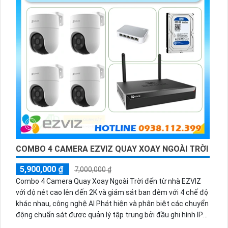
COMBO 4 CAMERA EZVIZ QUAY XOAY NGOÀI TRỜI
5,900,000 ₫
7,000,000 ₫
Combo 4 Camera Quay Xoay Ngoài Trời đến từ nhà EZVIZ
với độ nét cao lên đến 2K và giám sát ban đêm với 4 chế độ
khác nhau, công nghệ AI Phát hiện và phân biệt các chuyển
động chuẩn sát được quản lý tập trung bởi đầu ghi hình IP
WiFi