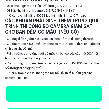
- 04 camera giám sát siêu chất lượng DS-2CE17D0T-EXLF
- 01 Đầu thu hình ảnh camera DS-7204HGHI-K1-(S)
- 1 Ổ cứng chính hãng 500GB lưu trữ hình hình từ 6-7 ngày.
CÁC KHOẢN PHÁT SINH THÊM TRONG QUÁ
TRÌNH THI CÔNG BỘ CAMERA GIÁM SÁT
CHỢ BAN ĐÊM CÓ MÀU (NẾU CÓ)
- Giá dây điện nguồn 6.000/mét tín theo số mét thi công thực tế.
- Giá dây mạng 6.000/mét tính theo số mét thi công thực tế hoặc phát
sinh sau khuyến mãi
- Phí thi công trong ống ruột gà (nếu khách có yêu cầu) 10.000/mét
tính theo số mét thi công thực tế.
- Phí thi công trong nẹp (nếu khách có yêu cầu) 15.000/ mét tính theo
số lượng thi công thực tế.
- Thiết bị bảo hành 24 tháng tận nơi nếu lỗi thiết bị đầu ghi hình,
camera quan sát.