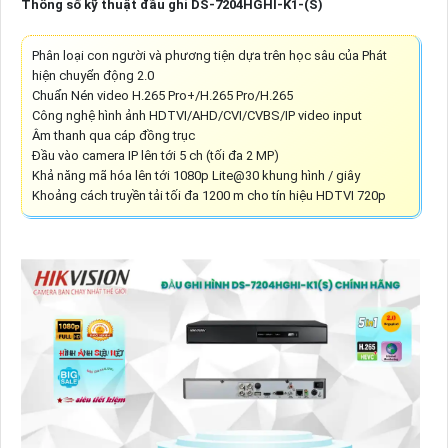
Thông số kỹ thuật đầu ghi DS-7204HGHI-K1-(S)
Phân loại con người và phương tiện dựa trên học sâu của Phát
hiện chuyển động 2.0
Chuẩn Nén video H.265 Pro+/H.265 Pro/H.265
Công nghệ hình ảnh HDTVI/AHD/CVI/CVBS/IP video input
Âm thanh qua cáp đồng trục
Đầu vào camera IP lên tới 5 ch (tối đa 2 MP)
Khả năng mã hóa lên tới 1080p Lite@30 khung hình / giây
Khoảng cách truyền tải tối đa 1200 m cho tín hiệu HDTVI 720p