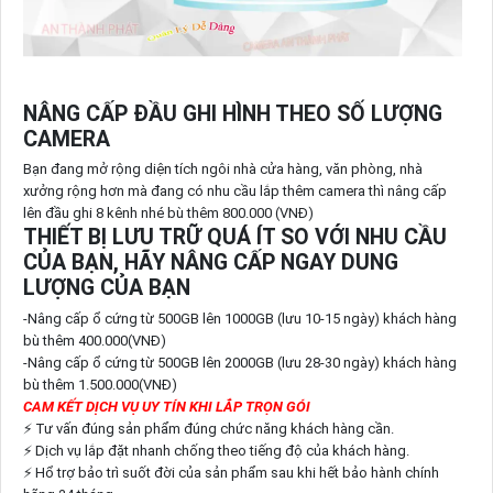
NÂNG CẤP ĐẦU GHI HÌNH THEO SỐ LƯỢNG
CAMERA
Bạn đang mở rộng diện tích ngôi nhà cửa hàng, văn phòng, nhà
xưởng rộng hơn mà đang có nhu cầu lắp thêm camera thì nâng cấp
lên đầu ghi 8 kênh nhé bù thêm 800.000 (VNĐ)
THIẾT BỊ LƯU TRỮ QUÁ ÍT SO VỚI NHU CẦU
CỦA BẠN, HÃY NÂNG CẤP NGAY DUNG
LƯỢNG CỦA BẠN
-Nâng cấp ổ cứng từ 500GB lên 1000GB (lưu 10-15 ngày) khách hàng
bù thêm 400.000(VNĐ)
-Nâng cấp ổ cứng từ 500GB lên 2000GB (lưu 28-30 ngày) khách hàng
bù thêm 1.500.000(VNĐ)
CAM KẾT DỊCH VỤ UY TÍN KHI LẮP TRỌN GÓI
⚡ Tư vấn đúng sản phẩm đúng chức năng khách hàng cần.
⚡ Dịch vụ lắp đặt nhanh chống theo tiếng độ của khách hàng.
⚡ Hổ trợ bảo trì suốt đời của sản phẩm sau khi hết bảo hành chính