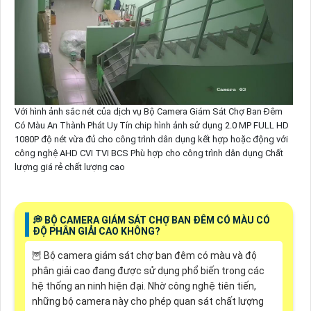
Với hình ảnh sắc nét của dịch vụ Bộ Camera Giám Sát Chợ Ban Đêm
Có Màu An Thành Phát Uy Tín chip hình ảnh sử dụng 2.0 MP FULL HD
1080P độ nét vừa đủ cho công trình dân dụng kết hợp hoặc động với
công nghệ AHD CVI TVI BCS Phù hợp cho công trình dân dụng Chất
lượng giá rẻ chất lượng cao
️💭 BỘ CAMERA GIÁM SÁT CHỢ BAN ĐÊM CÓ MÀU CÓ
ĐỘ PHÂN GIẢI CAO KHÔNG?
🦉 Bộ camera giám sát chợ ban đêm có màu và độ
phân giải cao đang được sử dụng phổ biến trong các
hệ thống an ninh hiện đại. Nhờ công nghệ tiên tiến,
những bộ camera này cho phép quan sát chất lượng