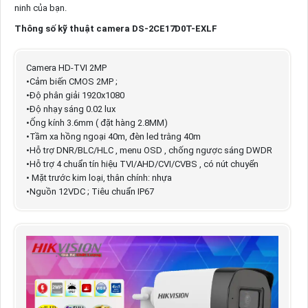
ninh của bạn.
Thông số kỹ thuật camera DS-2CE17D0T-EXLF
Camera HD-TVI 2MP
•Cảm biến CMOS 2MP ;
•Độ phân giải 1920x1080
•Độ nhạy sáng 0.02 lux
•Ống kính 3.6mm ( đặt hàng 2.8MM)
•Tầm xa hồng ngoại 40m, đèn led trằng 40m
•Hỗ trợ DNR/BLC/HLC , menu OSD , chống ngược sáng DWDR
•Hỗ trợ 4 chuẩn tín hiệu TVI/AHD/CVI/CVBS , có nút chuyển
• Mặt trước kim loại, thân chính: nhựa
•Nguồn 12VDC ; Tiêu chuẩn IP67