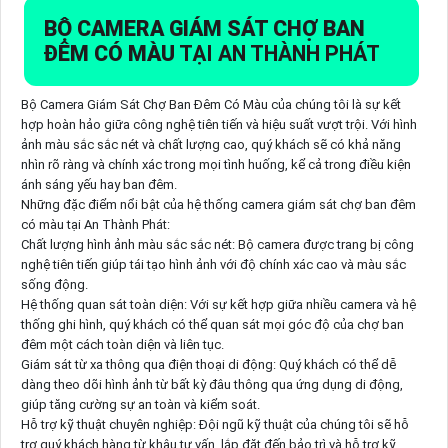
BỘ CAMERA GIÁM SÁT CHỢ BAN
ĐÊM CÓ MÀU
TẠI AN THÀNH PHÁT
Bộ Camera Giám Sát Chợ Ban Đêm Có Màu của chúng tôi là sự kết
hợp hoàn hảo giữa công nghệ tiên tiến và hiệu suất vượt trội. Với hình
ảnh màu sắc sắc nét và chất lượng cao, quý khách sẽ có khả năng
nhìn rõ ràng và chính xác trong mọi tình huống, kể cả trong điều kiện
ánh sáng yếu hay ban đêm.
Những đặc điểm nổi bật của hệ thống camera giám sát chợ ban đêm
có màu tại An Thành Phát:
Chất lượng hình ảnh màu sắc sắc nét: Bộ camera được trang bị công
nghệ tiên tiến giúp tái tạo hình ảnh với độ chính xác cao và màu sắc
sống động.
Hệ thống quan sát toàn diện: Với sự kết hợp giữa nhiều camera và hệ
thống ghi hình, quý khách có thể quan sát mọi góc độ của chợ ban
đêm một cách toàn diện và liên tục.
Giám sát từ xa thông qua điện thoại di động: Quý khách có thể dễ
dàng theo dõi hình ảnh từ bất kỳ đâu thông qua ứng dụng di động,
giúp tăng cường sự an toàn và kiểm soát.
Hỗ trợ kỹ thuật chuyên nghiệp: Đội ngũ kỹ thuật của chúng tôi sẽ hỗ
trợ quý khách hàng từ khâu tư vấn, lắp đặt đến bảo trì và hỗ trợ kỹ