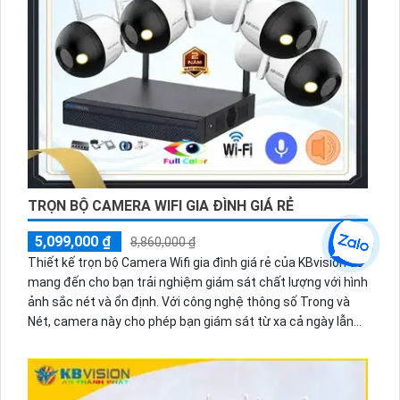
TRỌN BỘ CAMERA WIFI GIA ĐÌNH GIÁ RẺ
5,099,000 ₫
8,860,000 ₫
Thiết kế trọn bộ Camera Wifi gia đình giá rẻ của KBvision sẽ
mang đến cho bạn trải nghiệm giám sát chất lượng với hình
ảnh sắc nét và ổn định. Với công nghệ thông số Trong và
Nét, camera này cho phép bạn giám sát từ xa cả ngày lẫn
đêm với độ phân giải 2.0 MP, mang lại hình ảnh sáng đẹp.
Việc cài đặt trên thiết bị điện thoại cũng trở nên dễ dàng
hơn bao giờ hết. Đảm bảo an ninh cho gia đình của bạn với
bộ Camera Wifi gia đình KBvision.