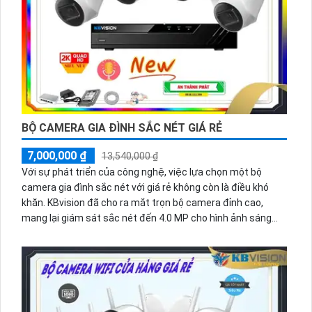
BỘ CAMERA GIA ĐÌNH SẮC NÉT GIÁ RẺ
7,000,000 ₫
13,540,000 ₫
Với sự phát triển của công nghệ, việc lựa chọn một bộ
camera gia đình sắc nét với giá rẻ không còn là điều khó
khăn. KBvision đã cho ra mắt trọn bộ camera đỉnh cao,
mang lại giám sát sắc nét đến 4.0 MP cho hình ảnh sáng
đẹp và rõ ràng. Không chỉ vậy, sản phẩm này còn dễ dàng
cài đặt trên thiết bị di động như điện thoại, giúp bạn dễ
dàng quản lý và giám sát từ xa mọi lúc mọi nơi. Đầu ghi hình
4 kênh cung cấp khả năng lưu trữ dữ liệu an toàn và tiện lợi.
Đây chắc chắn là sự lựa chọn lý tưởng cho việc bảo vệ gia
đình và tài sản.