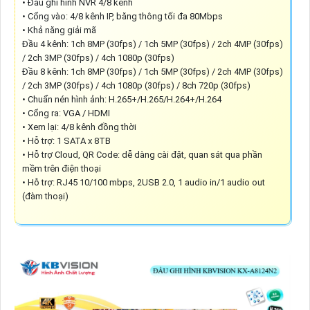
• Đầu ghi hình NVR 4/8 kênh
• Cổng vào: 4/8 kênh IP, băng thông tối đa 80Mbps
• Khả năng giải mã
Đầu 4 kênh: 1ch 8MP (30fps) / 1ch 5MP (30fps) / 2ch 4MP (30fps)
/ 2ch 3MP (30fps) / 4ch 1080p (30fps)
Đầu 8 kênh: 1ch 8MP (30fps) / 1ch 5MP (30fps) / 2ch 4MP (30fps)
/ 2ch 3MP (30fps) / 4ch 1080p (30fps) / 8ch 720p (30fps)
• Chuẩn nén hình ảnh: H.265+/H.265/H.264+/H.264
• Cổng ra: VGA / HDMI
• Xem lại: 4/8 kênh đồng thời
• Hỗ trợ: 1 SATA x 8TB
• Hỗ trợ Cloud, QR Code: dễ dàng cài đặt, quan sát qua phần
mềm trên điện thoại
• Hỗ trợ: RJ45 10/100 mbps, 2USB 2.0, 1 audio in/1 audio out
(đàm thoại)