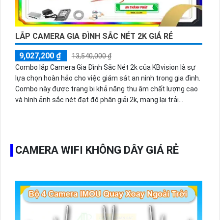
LẮP CAMERA GIA ĐÌNH SẮC NÉT 2K GIÁ RẺ
9,027,200 ₫
13,540,000 ₫
Combo lắp Camera Gia Đình Sắc Nét 2k của KBvision là sự
lựa chọn hoàn hảo cho việc giám sát an ninh trong gia đình.
Combo này được trang bị khả năng thu âm chất lượng cao
và hình ảnh sắc nét đạt độ phân giải 2k, mang lại trải
nghiệm giám sát tuyệt vời. Camera cũng dễ dàng cài đặt
và điều khiển thông qua thiết bị di động, giúp người dùng dễ
dàng quản lý từ xa mọi lúc mọi nơi. Với giá cả phải chăng,
Combo này đáng để xem xét cho hệ thống an ninh gia đình
CAMERA WIFI KHÔNG DÂY GIÁ RẺ
của bạn.