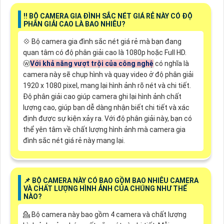
‼️ BỘ CAMERA GIA ĐÌNH SẮC NÉT GIÁ RẺ NÀY CÓ ĐỘ
PHÂN GIẢI CAO LÀ BAO NHIÊU?
💠 Bộ camera gia đình sắc nét giá rẻ mà bạn đang
quan tâm có độ phân giải cao là 1080p hoặc Full HD.
ⓦ
Với khả năng vượt trội của công nghệ
có nghĩa là
camera này sẽ chụp hình và quay video ở độ phân giải
1920 x 1080 pixel, mang lại hình ảnh rõ nét và chi tiết.
Độ phân giải cao giúp camera ghi lại hình ảnh chất
lượng cao, giúp bạn dễ dàng nhận biết chi tiết và xác
định được sự kiện xảy ra. Với độ phân giải này, bạn có
thể yên tâm về chất lượng hình ảnh mà camera gia
đình sắc nét giá rẻ này mang lại.
📌 BỘ CAMERA NÀY CÓ BAO GỒM BAO NHIÊU CAMERA
VÀ CHẤT LƯỢNG HÌNH ẢNH CỦA CHÚNG NHƯ THẾ
NÀO?
💁 Bộ camera này bao gồm 4 camera và chất lượng