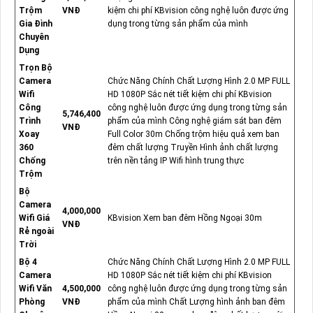
Trộm
VNĐ
kiệm chi phí KBvision công nghệ luôn được ứng
Gia Đình
dụng trong từng sản phẩm của mình
Chuyên
Dụng
Trọn Bộ
Camera
Chức Năng Chính Chất Lượng Hình 2.0 MP FULL
Wifi
HD 1080P Sắc nét tiết kiệm chi phí KBvision
Công
công nghệ luôn được ứng dụng trong từng sản
5,746,400
Trình
phẩm của mình Công nghệ giám sát ban đêm
VNĐ
Xoay
Full Color 30m Chống trộm hiệu quả xem ban
360
đêm chất lượng Truyền Hình ảnh chất lượng
Chống
trên nền tảng IP Wifi hình trung thực
Trộm
Bộ
Camera
4,000,000
Wifi Giá
KBvision Xem ban đêm Hồng Ngoại 30m
VNĐ
Rẻ ngoài
Trời
Bộ 4
Chức Năng Chính Chất Lượng Hình 2.0 MP FULL
Camera
HD 1080P Sắc nét tiết kiệm chi phí KBvision
Wifi Văn
4,500,000
công nghệ luôn được ứng dụng trong từng sản
Phòng
VNĐ
phẩm của mình Chất Lượng hình ảnh ban đêm