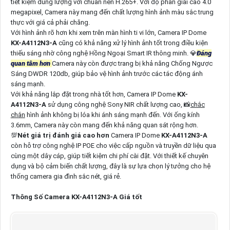
tiết kiệm dung lượng với chuẩn nén H.265+. Với độ phân giải cao 4.0
megapixel, Camera này mang đến chất lượng hình ảnh màu sắc trung
thực với giá cả phải chăng.
Với hình ảnh rõ hơn khi xem trên màn hình ti vi lớn, Camera IP Dome
KX-A4112N3-A
cũng có khả năng xử lý hình ảnh tốt trong điều kiện
thiếu sáng nhờ công nghệ Hồng Ngoại Smart IR thông minh. 💎
Đáng
quan tâm hơn
Camera này còn được trang bị khả năng Chống Ngược
Sáng DWDR 120db, giúp bảo vệ hình ảnh trước các tác động ánh
sáng mạnh.
Với khả năng lắp đặt trong nhà tốt hơn, Camera IP Dome
KX-
A4112N3-A
sử dụng công nghệ Sony NIR chất lượng cao, 📸
chắc
chắn
hình ảnh không bị lóa khi ánh sáng mạnh đến. Với ống kính
3.6mm, Camera này còn mang đến khả năng quan sát rộng hơn.
💯
Nét giá trị đánh giá cao hơn
Camera IP Dome
KX-A4112N3-A
còn hỗ trợ công nghệ IP POE cho việc cấp nguồn và truyền dữ liệu qua
cùng một dây cáp, giúp tiết kiệm chi phí cài đặt. Với thiết kế chuyên
dụng và bộ cảm biến chất lượng, đây là sự lựa chọn lý tưởng cho hệ
thống camera gia đình sắc nét, giá rẻ.
Thông Số Camera KX-A4112N3-A Giá tốt