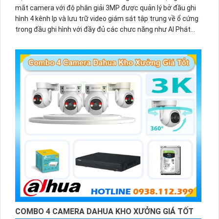
mắt camera với độ phân giải 3MP được quản lý bở đầu ghi
hình 4 kênh Ip và lưu trữ video giám sát tập trung về ổ cứng
trong đầu ghi hình với đầy đủ các chưc năng như AI Phát
hiện chuyển động, đàm thoại âm thanh 2 chiều và giám sát
có màu vào ban đêm
COMBO 4 CAMERA DAHUA KHO XƯỞNG GIÁ TỐT