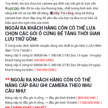
Tuy nhiên, khi lựa chọn bộ camera gia đình sắc nét giá rẻ, bạn cần
®️
nghĩ Đến
đến độ tin cậy của thương hiệu, chất lượng hình ảnh, khả
năng kết nối và cài đặt dễ dàng. 🎛
Hãy Tin rằng
rằng hệ thống
camera bạn chọn đáp ứng đủ yêu cầu của bạn và đưa ra sự bảo vệ
hiệu quả cho ngôi nhà của mình.
NGOÀI RA KHÁCH HÀNG CÒN CÓ THỂ LỰA
CHỌN CÁC GÓI Ổ CỨNG ĐỂ TĂNG THỜI GIAN
LƯU TRỮ GỒM:
Ổ Cứng mặc định 500GB chuyên dùng cho thiết bị ghi hình ( LƯU HÌNH
ẢNH TỪ 6-7 NGÀY )
Nâng cấp ổ cứng từ 500GB lên 1. 000 GB (1TB) (lưu 13 ngày- 14 ngày)
khách hàng bù thêm
400.000 (VNĐ)
Nâng cấp ổ cứng từ 500GB lên 2. 000 GB (2TB) (lưu 28 ngày-29 ngày)
khách hàng bù thêm
1.500.000 (VNĐ)
**
NGOÀI RA KHÁCH HÀNG CÒN CÓ THỂ
NÂNG CẤP ĐẦU GHI CAMERA THEO NHU
CẦU NHƯ:
Nâng cấp từ đầu ghi 4 cổng --> đầu ghi hình 8 kênh
( 800.000 VNĐ )
Nâng cấp từ đầu ghi 8 cổng --> đầu ghi hình 16 kênh
( 1.500.000 VNĐ )
AN THÀNH PHÁT CAM KẾT :