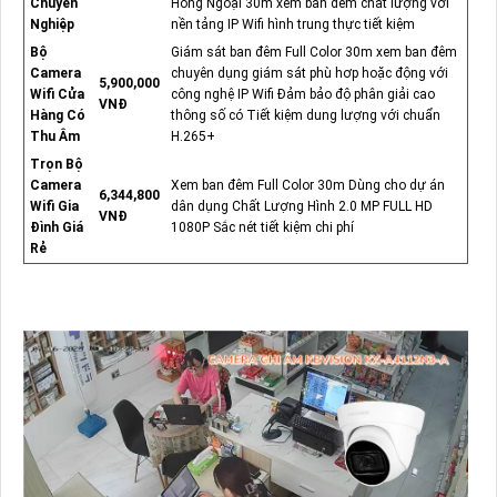
Chuyên
Hồng Ngoại 30m xem ban đêm chất lượng với
Nghiệp
nền tảng IP Wifi hình trung thực tiết kiệm
Bộ
Giám sát ban đêm Full Color 30m xem ban đêm
Camera
chuyên dụng giám sát phù hơp hoặc động với
5,900,000
Wifi Cửa
công nghệ IP Wifi Đảm bảo độ phân giải cao
VNĐ
Hàng Có
thông số có Tiết kiệm dung lượng với chuẩn
Thu Âm
H.265+
Trọn Bộ
Camera
Xem ban đêm Full Color 30m Dùng cho dự án
6,344,800
Wifi Gia
dân dụng Chất Lượng Hình 2.0 MP FULL HD
VNĐ
Đình Giá
1080P Sắc nét tiết kiệm chi phí
Rẻ