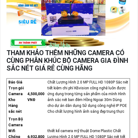
THAM KHẢO THÊM NHỮNG CAMERA CÓ
CÙNG PHÂN KHÚC BỘ CAMERA GIA ĐÌNH
SẮC NÉT GIÁ RẺ CÙNG HÃNG
Báo Giá
Chất Lượng Hình 2.0 MP FULL HD 1080P Sắc nét
Trọn gói
tiết kiệm chi phí KBvision công nghệ luôn được
Camera
4,500,000
ứng dụng trong từng sản phẩm của mình Hình
Kho
VNĐ
ảnh sắc nét ban đêm Hồng Ngoại 30m Dùng
Hàng
cho dự án dân dụng Sử dụng công nghệ IP POE
sắc nét
Cho chất lượng hình ảnh sáng đẹp trung thực
Trọn Bộ
Camera
Wifi
thiết kế camera mỹ thuật Dome Plastic Chất
Chống
6,932,800
Lượng Hình 2.0 MP FULL HD 1080P Sắc nét tiết