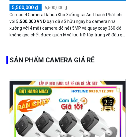
5,500,000 ₫
6,500,000 ₫
Combo 4 Camera Dahua Kho Xưởng tại An Thành Phát chỉ
với
5.500.000 VNĐ
bạn đã sỡ hữu ngay bộ camera nhà
xưởng với 4 mắt camera độ nét 5MP và quay xoay 360 độ
không góc chết được quản lý và lưu trữ tập trung về đầu ghi
hình ổ cứng hỗ trợ xem qua tivi.
SẢN PHẨM CAMERA GIÁ RẺ