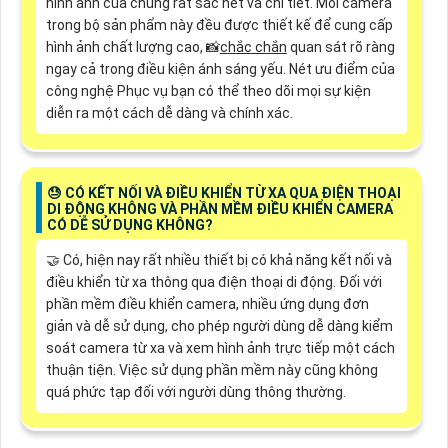
hình ảnh của chúng rất sắc nét và chi tiết. Mỗi camera
trong bộ sản phẩm này đều được thiết kế để cung cấp
hình ảnh chất lượng cao, 📸
chắc chắn
quan sát rõ ràng
ngay cả trong điều kiện ánh sáng yếu. Nét ưu điểm của
công nghệ Phục vụ bạn có thể theo dõi mọi sự kiện
diễn ra một cách dễ dàng và chính xác.
😓 CÓ KẾT NỐI VÀ ĐIỀU KHIỂN TỪ XA QUA ĐIỆN THOẠI
DI ĐỘNG KHÔNG VÀ PHẦN MỀM ĐIỀU KHIỂN CAMERA
CÓ DỄ SỬ DỤNG KHÔNG?
🤝 Có, hiện nay rất nhiều thiết bị có khả năng kết nối và
điều khiển từ xa thông qua điện thoại di động. Đối với
phần mềm điều khiển camera, nhiều ứng dụng đơn
giản và dễ sử dụng, cho phép người dùng dễ dàng kiểm
soát camera từ xa và xem hình ảnh trực tiếp một cách
thuận tiện. Việc sử dụng phần mềm này cũng không
quá phức tạp đối với người dùng thông thường.