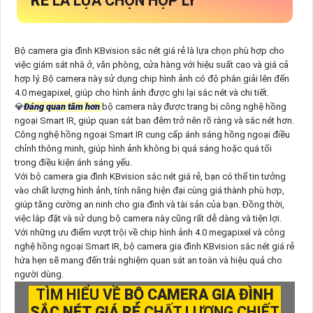
RẺ
LÀ LỰA CHỌN HỢP LÝ
Bộ camera gia đình KBvision sắc nét giá rẻ là lựa chọn phù hợp cho
việc giám sát nhà ở, văn phòng, cửa hàng với hiệu suất cao và giá cả
hợp lý. Bộ camera này sử dụng chip hình ảnh có độ phân giải lên đến
4.0 megapixel, giúp cho hình ảnh được ghi lại sắc nét và chi tiết.
💎
Đáng quan tâm hơn
bộ camera này được trang bị công nghệ hồng
ngoại Smart IR, giúp quan sát ban đêm trở nên rõ ràng và sắc nét hơn.
Công nghệ hồng ngoại Smart IR cung cấp ánh sáng hồng ngoại điều
chỉnh thông minh, giúp hình ảnh không bị quá sáng hoặc quá tối
trong điều kiện ánh sáng yếu.
Với bộ camera gia đình KBvision sắc nét giá rẻ, bạn có thể tin tưởng
vào chất lượng hình ảnh, tính năng hiện đại cùng giá thành phù hợp,
giúp tăng cường an ninh cho gia đình và tài sản của bạn. Đồng thời,
việc lắp đặt và sử dụng bộ camera này cũng rất dễ dàng và tiện lợi.
Với những ưu điểm vượt trội về chip hình ảnh 4.0 megapixel và công
nghệ hồng ngoại Smart IR, bộ camera gia đình KBvision sắc nét giá rẻ
hứa hẹn sẽ mang đến trải nghiệm quan sát an toàn và hiệu quả cho
người dùng.
TÌM HIỂU VỀ
BỘ CAMERA GIA ĐÌNH
SẮC NÉT GIÁ RẺ
CHẤT LƯỢNG CHIẾT