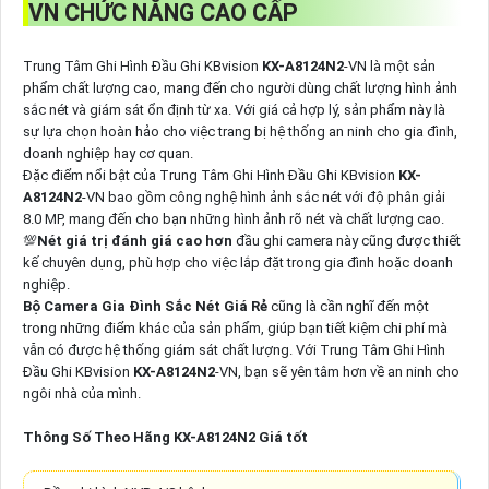
VN CHỨC NĂNG CAO CẤP
Trung Tâm Ghi Hình Đầu Ghi KBvision
KX-A8124N2
-VN là một sản
phẩm chất lượng cao, mang đến cho người dùng chất lượng hình ảnh
sắc nét và giám sát ổn định từ xa. Với giá cả hợp lý, sản phẩm này là
sự lựa chọn hoàn hảo cho việc trang bị hệ thống an ninh cho gia đình,
doanh nghiệp hay cơ quan.
Đặc điểm nổi bật của Trung Tâm Ghi Hình Đầu Ghi KBvision
KX-
A8124N2
-VN bao gồm công nghệ hình ảnh sắc nét với độ phân giải
8.0 MP, mang đến cho bạn những hình ảnh rõ nét và chất lượng cao.
💯
Nét giá trị đánh giá cao hơn
đầu ghi camera này cũng được thiết
kế chuyên dụng, phù hợp cho việc lắp đặt trong gia đình hoặc doanh
nghiệp.
Bộ Camera Gia Đình Sắc Nét Giá Rẻ
cũng là cần nghĩ đến một
trong những điểm khác của sản phẩm, giúp bạn tiết kiệm chi phí mà
vẫn có được hệ thống giám sát chất lượng. Với Trung Tâm Ghi Hình
Đầu Ghi KBvision
KX-A8124N2
-VN, bạn sẽ yên tâm hơn về an ninh cho
ngôi nhà của mình.
Thông Số Theo Hãng KX-A8124N2 Giá tốt