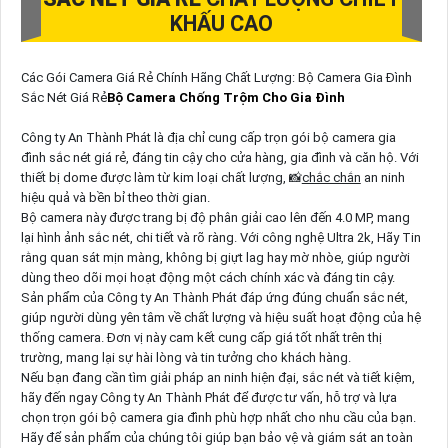
KHẤU CAO
Các Gói Camera Giá Rẻ Chính Hãng Chất Lượng: Bộ Camera Gia Đình
Sắc Nét Giá Rẻ
Bộ Camera Chống Trộm Cho Gia Đình
Công ty An Thành Phát là địa chỉ cung cấp trọn gói bộ camera gia
đình sắc nét giá rẻ, đáng tin cậy cho cửa hàng, gia đình và căn hộ. Với
thiết bị dome được làm từ kim loại chất lượng, 📸
chắc chắn
an ninh
hiệu quả và bền bỉ theo thời gian.
Bộ camera này được trang bị độ phân giải cao lên đến 4.0 MP, mang
lại hình ảnh sắc nét, chi tiết và rõ ràng. Với công nghệ Ultra 2k, Hãy Tin
rằng quan sát mịn màng, không bị giựt lag hay mờ nhòe, giúp người
dùng theo dõi mọi hoạt động một cách chính xác và đáng tin cậy.
Sản phẩm của Công ty An Thành Phát đáp ứng đúng chuẩn sắc nét,
giúp người dùng yên tâm về chất lượng và hiệu suất hoạt động của hệ
thống camera. Đơn vị này cam kết cung cấp giá tốt nhất trên thị
trường, mang lại sự hài lòng và tin tưởng cho khách hàng.
Nếu bạn đang cần tìm giải pháp an ninh hiện đại, sắc nét và tiết kiệm,
hãy đến ngay Công ty An Thành Phát để được tư vấn, hỗ trợ và lựa
chọn trọn gói bộ camera gia đình phù hợp nhất cho nhu cầu của bạn.
Hãy để sản phẩm của chúng tôi giúp bạn bảo vệ và giám sát an toàn