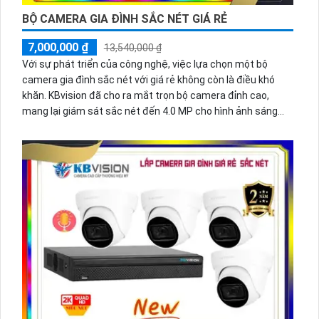
BỘ CAMERA GIA ĐÌNH SẮC NÉT GIÁ RẺ
7,000,000 ₫
13,540,000 ₫
Với sự phát triển của công nghệ, việc lựa chọn một bộ
camera gia đình sắc nét với giá rẻ không còn là điều khó
khăn. KBvision đã cho ra mắt trọn bộ camera đỉnh cao,
mang lại giám sát sắc nét đến 4.0 MP cho hình ảnh sáng
đẹp và rõ ràng. Không chỉ vậy, sản phẩm này còn dễ dàng
cài đặt trên thiết bị di động như điện thoại, giúp bạn dễ
dàng quản lý và giám sát từ xa mọi lúc mọi nơi. Đầu ghi hình
4 kênh cung cấp khả năng lưu trữ dữ liệu an toàn và tiện lợi.
Đây chắc chắn là sự lựa chọn lý tưởng cho việc bảo vệ gia
đình và tài sản.