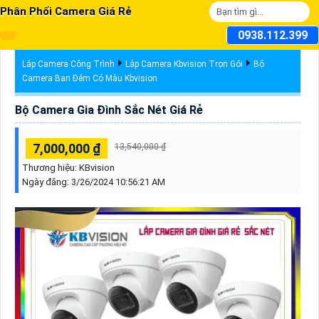
Phân Phối Camera Giá Rẻ
0938.112.399
Lắp Camera Công Trình
Lắp Camera Kbvision Trọn Gói
Bộ
Camera Ban Đêm Có Màu Kbvision
Bộ Camera Gia Đình Sắc Nét Giá Rẻ
7,000,000 ₫
13,540,000 ₫
Thương hiệu:
KBvision
Ngày đăng:
3/26/2024 10:56:21 AM