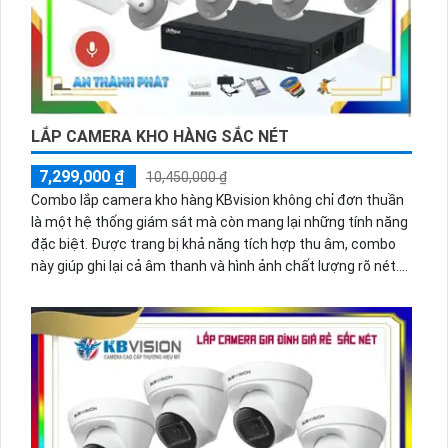
LẮP CAMERA KHO HÀNG SẮC NÉT
7,299,000 ₫
10,450,000 ₫
Combo lắp camera kho hàng KBvision không chỉ đơn thuần
là một hệ thống giám sát mà còn mang lại những tính năng
đặc biệt. Được trang bị khả năng tích hợp thu âm, combo
này giúp ghi lại cả âm thanh và hình ảnh chất lượng rõ nét.
Với công nghệ tiên tiến, hình ảnh từ camera sẽ sáng đẹp,
cho phép theo dõi mọi diễn biến một cách chi tiết. Đặc biệt,
việc cài đặt và sử dụng trên thiết bị điện thoại dễ dàng, giúp
người dùng theo dõi từ xa mọi lúc mọi nơi một cách thuận
tiện. Việc lắp đặt combo này sẽ mang lại sự an tâm và tiện
lợi cho người sử dụng.