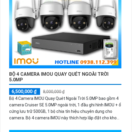
BỘ 4 CAMERA IMOU QUAY QUÉT NGOÀI TRỜI
5.0MP
6,500,000 ₫
8,000,000 ₫
Bộ 4 Camera IMOU Quay Quét Ngoài Trời 5.0MP bao gồm 4
camera Cruiser SE 5.0MP ngoài trời, 1 đầu ghi hình IMOU + ổ
cứng lưu trữ 500GB, 1 bộ chia tín hiệu chuyên dụng cho
camera. Bộ 4 camera IMOU này thích hợp lắp đặt cho kho
hàng, nhà xưởng, khu phố và khu vực cần giám sát ngoài
trời.