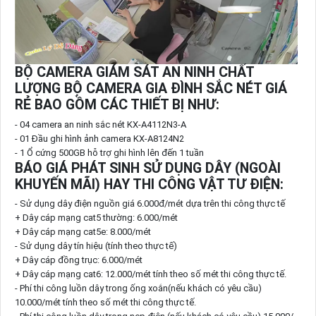
BỘ CAMERA GIÁM SÁT AN NINH CHẤT
LƯỢNG BỘ CAMERA GIA ĐÌNH SẮC NÉT GIÁ
RẺ BAO GỒM CÁC THIẾT BỊ NHƯ:
- 04 camera an ninh sắc nét KX-A4112N3-A
- 01 Đầu ghi hình ảnh camera KX-A8124N2
- 1 Ổ cứng 500GB hỗ trợ ghi hình lên đến 1 tuần
BÁO GIÁ PHÁT SINH SỬ DỤNG DÂY (NGOÀI
KHUYẾN MÃI) HAY THI CÔNG VẬT TƯ ĐIỆN:
- Sử dụng dây điện nguồn giá 6.000đ/mét dựa trên thi công thực tế
+ Dây cáp mạng cat5 thường: 6.000/mét
+ Dây cáp mạng cat5e: 8.000/mét
- Sử dụng dây tín hiệu (tính theo thực tế)
+ Dây cáp đồng trục: 6.000/mét
+ Dây cáp mạng cat6: 12.000/mét tính theo số mét thi công thực tế.
- Phí thi công luồn dây trong ống xoắn(nếu khách có yêu cầu)
10.000/mét tính theo số mét thi công thực tế.