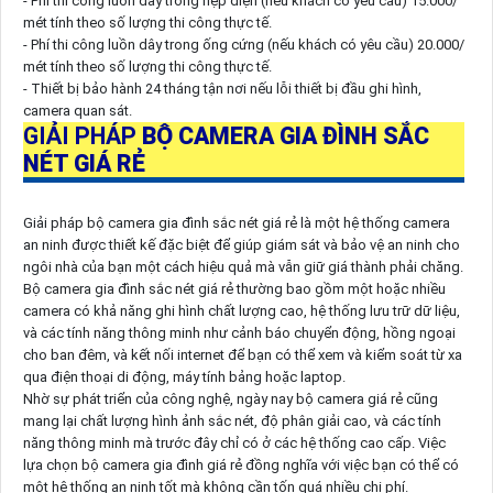
- Phí thi công luồn dây trong nẹp điện (nếu khách có yêu cầu) 15.000/
mét tính theo số lượng thi công thực tế.
- Phí thi công luồn dây trong ống cứng (nếu khách có yêu cầu) 20.000/
mét tính theo số lượng thi công thực tế.
- Thiết bị bảo hành 24 tháng tận nơi nếu lỗi thiết bị đầu ghi hình,
camera quan sát.
GIẢI PHÁP
BỘ CAMERA GIA ĐÌNH SẮC
NÉT GIÁ RẺ
Giải pháp bộ camera gia đình sắc nét giá rẻ là một hệ thống camera
an ninh được thiết kế đặc biệt để giúp giám sát và bảo vệ an ninh cho
ngôi nhà của bạn một cách hiệu quả mà vẫn giữ giá thành phải chăng.
Bộ camera gia đình sắc nét giá rẻ thường bao gồm một hoặc nhiều
camera có khả năng ghi hình chất lượng cao, hệ thống lưu trữ dữ liệu,
và các tính năng thông minh như cảnh báo chuyển động, hồng ngoại
cho ban đêm, và kết nối internet để bạn có thể xem và kiểm soát từ xa
qua điện thoại di động, máy tính bảng hoặc laptop.
Nhờ sự phát triển của công nghệ, ngày nay bộ camera giá rẻ cũng
mang lại chất lượng hình ảnh sắc nét, độ phân giải cao, và các tính
năng thông minh mà trước đây chỉ có ở các hệ thống cao cấp. Việc
lựa chọn bộ camera gia đình giá rẻ đồng nghĩa với việc bạn có thể có
một hệ thống an ninh tốt mà không cần tốn quá nhiều chi phí.