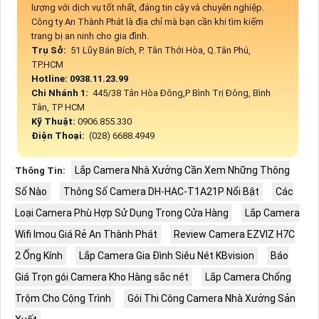
lượng với dịch vụ tốt nhất, đáng tin cậy và chuyên nghiệp.
Công ty An Thành Phát là địa chỉ mà bạn cần khi tìm kiếm
trang bị an ninh cho gia đình.
Trụ Sở:
51 Lũy Bán Bích, P. Tân Thới Hòa, Q.Tân Phú,
TP.HCM
Hotline: 0938.11.23.99
Chi Nhánh 1:
445/38 Tân Hòa Đông,P Bình Trị Đông, Bình
Tân, TP HCM
Kỹ Thuật:
0906.855.330
Điện Thoại:
(028) 6688.4949
Lắp Camera Nhà Xưởng Cần Xem Những Thông
Thông Tin:
Số Nào
Thông Số Camera DH-HAC-T1A21P Nổi Bật
Các
Loại Camera Phù Hợp Sử Dụng Trong Cửa Hàng
Lắp Camera
Wifi Imou Giá Rẻ An Thành Phát
Review Camera EZVIZ H7C
2 Ống Kính
Lắp Camera Gia Đình Siêu Nét KBvision
Báo
Giá Trọn gói Camera Kho Hàng sắc nét
Lắp Camera Chống
Trộm Cho Cộng Trình
Gói Thi Công Camera Nhà Xưởng Sản