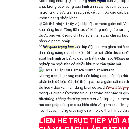
Một trong những lợi ích đáng
nhấn mạnh
của việc lắp 
chất lượng cao, cung cấp hình ảnh sắc nét và màu sắc
ra trong khu vực giám sát. thiết kế tích hợp cao cấp 
không đáng phép khác.
🥈️
Có thể nhận thấy
việc lắp đặt camera giám sát Van
khả năng hoạt động liên tục và không mỏng lớp sương 
được bảo vệ. Không chỉ tạo sự an tâm cho chủ sở hữu m
hành vi phạm pháp.
️🏅️
Nét quan trọng hơn
việc lắp đặt camera giám sát Vant
tính năng nâng cao như kết nối internet, điện thoại d
soát hình ảnh từ bất kỳ đâu và bất kỳ khi nào. ®️
Cộng ng
nghiệp và ngôi nhà có nhiều khu vực cần giám sát.
Những trang bị thông minh của hãng cung cấp lắp đặt 
phân tích dữ liệu. Các hệ thống camera giám sát này 
dữ liệu video và nhận dạng biển số xe. ⁂
Với chất lượng
động và cung cấp thông tin quan trọng cho việc ra qu
🗯️
Những Thông tin Đáng quan tâm
việc lắp đặt camera 
mà còn giúp nâng cao sự hiện diện và giám sát, tiện lợ
liệu. Tất cả những điều này khiến nó trở thành một lựa
LIÊN HỆ TRỰC TIẾP VỚI 