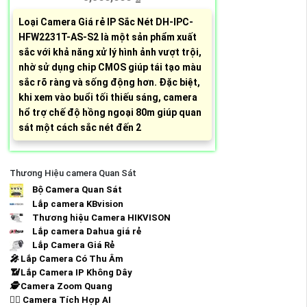
Loại Camera Giá rẻ IP Sắc Nét DH-IPC-
HFW2231T-AS-S2 là một sản phẩm xuất
sắc với khả năng xử lý hình ảnh vượt trội,
nhờ sử dụng chip CMOS giúp tái tạo màu
sắc rõ ràng và sống động hơn. Đặc biệt,
khi xem vào buổi tối thiếu sáng, camera
hổ trợ chế độ hồng ngoại 80m giúp quan
sát một cách sắc nét đến 2
Thương Hiệu camera Quan Sát
Bộ Camera Quan Sát
Lắp camera KBvision
Thương hiệu Camera HIKVISON
Lắp camera Dahua giá rẻ
Lắp Camera Giá Rẻ
️🎤️
Lắp Camera Có Thu Âm
📶
Lắp Camera IP Không Dây
🕵️
Camera Zoom Quang
🧛‍♀️
Camera Tích Hợp AI