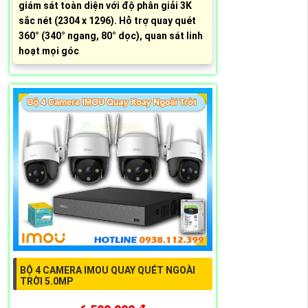
giám sát toàn diện với độ phân giải 3K
sắc nét (2304 x 1296). Hỗ trợ quay quét
360° (340° ngang, 80° dọc), quan sát linh
hoạt mọi góc
BỘ 4 CAMERA IMOU QUAY QUÉT NGOÀI
TRỜI 5.0MP