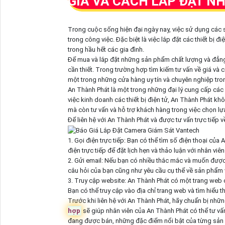
GIÁ VÀ CÁCH LẮP ĐẶT N
Trong cuộc sống hiện đại ngày nay, việc sử dụng các s
trong công việc. Đặc biệt là việc lắp đặt các thiết bị đi
trong hầu hết các gia đình.
Để mua và lắp đặt những sản phẩm chất lượng và đẳng cấ
cần thiết. Trong trường hợp tìm kiếm tư vấn về giá và c
một trong những cửa hàng uy tín và chuyên nghiệp tron
An Thành Phát là một trong những đại lý cung cấp các
việc kinh doanh các thiết bị điện tử, An Thành Phát
mà còn tư vấn và hỗ trợ khách hàng trong việc chọn l
Để liên hệ với An Thành Phát và được tư vấn trực tiếp v
1. Gọi điện trực tiếp: Bạn có thể tìm số điện thoại củ
điện trực tiếp để đặt lịch hẹn và thảo luận với nhân vi
2. Gửi email: Nếu bạn có nhiều thắc mắc và muốn được t
câu hỏi của bạn cũng như yêu cầu cụ thể về sản phẩm v
3. Truy cập website: An Thành Phát có một trang web ch
Bạn có thể truy cập vào địa chỉ trang web và tìm hiểu thô
Trước khi liên hệ với An Thành Phát, hãy chuẩn bị nhữn
hợp
sẽ giúp nhân viên của An Thành Phát có thể tư vấn
đang được bán, những đặc điểm nổi bật của từng sản p