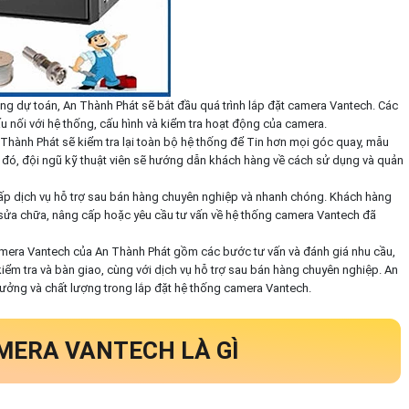
ảng dự toán, An Thành Phát sẽ bắt đầu quá trình lắp đặt camera Vantech. Các
ấu nối với hệ thống, cấu hình và kiểm tra hoạt động của camera.
n Thành Phát sẽ kiểm tra lại toàn bộ hệ thống để Tin hơn mọi góc quay, mẫu
 đó, đội ngũ kỹ thuật viên sẽ hướng dẫn khách hàng về cách sử dụng và quản
cấp dịch vụ hỗ trợ sau bán hàng chuyên nghiệp và nhanh chóng. Khách hàng
, sửa chữa, nâng cấp hoặc yêu cầu tư vấn về hệ thống camera Vantech đã
amera Vantech của An Thành Phát gồm các bước tư vấn và đánh giá nhu cầu,
 kiểm tra và bàn giao, cùng với dịch vụ hỗ trợ sau bán hàng chuyên nghiệp. An
ưởng và chất lượng trong lắp đặt hệ thống camera Vantech.
AMERA VANTECH LÀ GÌ