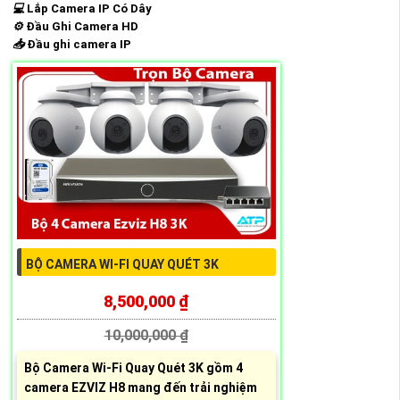
💻
Lắp Camera IP Có Dây
⚙️
Đầu Ghi Camera HD
📥
Đầu ghi camera IP
BỘ CAMERA WI-FI QUAY QUÉT 3K
8,500,000 ₫
10,000,000 ₫
Bộ Camera Wi-Fi Quay Quét 3K gồm 4
camera EZVIZ H8 mang đến trải nghiệm