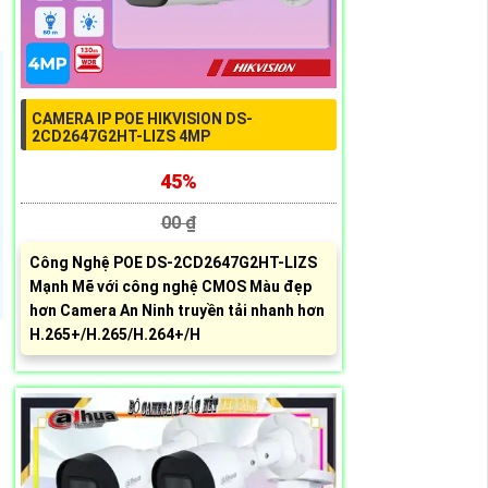
CAMERA IP POE HIKVISION DS-
2CD2647G2HT-LIZS 4MP
45%
00 ₫
Công Nghệ POE DS-2CD2647G2HT-LIZS
Mạnh Mẽ với công nghệ CMOS Màu đẹp
hơn Camera An Ninh truyền tải nhanh hơn
H.265+/H.265/H.264+/H