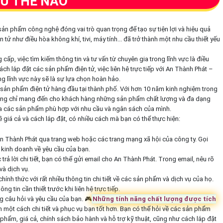
HƯ THẾ NÀO
ản phẩm công nghệ đóng vai trò quan trọng để tạo sự tiện lợi và hiệu quả
ện tử như điều hòa không khí, tivi, máy tính... đã trở thành một nhu cầu thiết yếu
p, việc tìm kiếm thông tin và tư vấn từ chuyên gia trong lĩnh vực là điều
ách lắp đặt các sản phẩm điện tử, việc liên hệ trực tiếp với An Thành Phát –
g lĩnh vực này sẽ là sự lựa chọn hoàn hảo.
 sản phẩm điện tử hàng đầu tại thành phố. Với hơn 10 năm kinh nghiệm trong
 không chỉ mang đến cho khách hàng những sản phẩm chất lượng và đa dạng
ựa các sản phẩm phù hợp với nhu cầu và ngân sách của mình.
ề giá cả và cách lắp đặt, có nhiều cách mà bạn có thể thực hiện:
a An Thành Phát qua trang web hoặc các trang mạng xã hội của công ty. Gọi
ên kinh doanh về yêu cầu của bạn.
rả lời chi tiết, bạn có thể gửi email cho An Thành Phát. Trong email, nêu rõ
à dịch vụ.
ính thức với rất nhiều thông tin chi tiết về các sản phẩm và dịch vụ của họ.
ng tin cần thiết trước khi liên hệ trực tiếp.
g câu hỏi và yêu cầu của bạn. 🎮
Những tính năng chất lượng được tích
 một cách chi tiết và phục vụ bạn tốt hơn. Bạn có thể hỏi về các sản phẩm
hẩm, giá cả, chính sách bảo hành và hỗ trợ kỹ thuật, cũng như cách lắp đặt