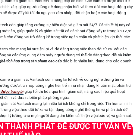
đặt camera giám sát Vantech là đẳng cấp an ninh. Các camera được thiết kế
 chính xác, giúp người dùng dễ dàng nhận biết và theo dõi các hoạt động xảy
Bạn sẽ được đẩy lùi tối đa nguy cơ xâm nhập, đột nhập hoặc các hoạt động
tech còn giúp tăng cường sự hiện diện và giám sát 24/7. Các thiết bị này có
mờ nào, giúp quản lý và giám sát tất cả các hoạt động xẩy ra trong khu vực
à còn đóng vai trò đáng kể trong việc ngăn chặn và phát hiện kịp thời các
ech còn mang lại sự tiện lợi và dễ dàng trong việc theo dõi từ xa. Với các
i động và các ứng dụng đám mây, người dùng có thể dễ dàng theo dõi và kiểm
hệ tích hợp trong sản phẩm cao cấp
đặc biệt nhiều hữu dụng cho các doanh
camera giám sát Vantech còn mang lại lợi ích về công nghệ thông tin và
thường được tích hợp công nghệ tiên tiến như nhận dạng khuôn mặt, phân tích
 được trang bị
giúp tối ưu hóa quá trình giám sát, nâng cao hiệu quả hoạt
yết định và đưa ra biện pháp phòng ngừa.
giám sát Vantech mang lại nhiều lợi ích không chỉ trong việc Tin hơn an ninh
i trong việc theo dõi từ xa và tận dụng công nghệ thông tin và phân tích dữ
 chọn lý tưởng cho mọi người đang tìm kiếm cải thiện việc bảo vệ và giám sát.
AN THÀNH PHÁT ĐỂ ĐƯỢC TƯ VẤN VỀ