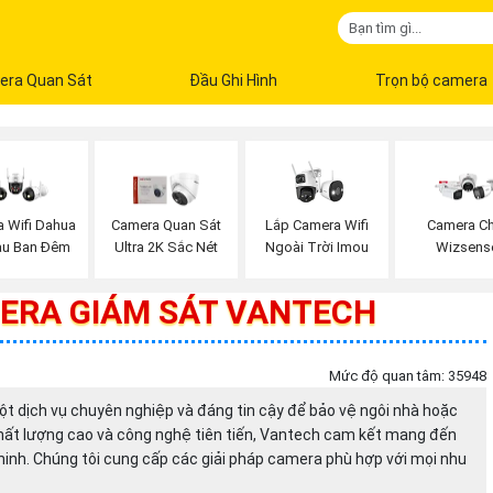
era Quan Sát
Đầu Ghi Hình
Trọn bộ camera
Lắp Camera Wifi
 Wifi Dahua
Camera Quan Sát
Camera Ch
Ngoài Trời Imou
àu Ban Đêm
Ultra 2K Sắc Nét
Wizsens
MERA GIÁM SÁT VANTECH
Mức độ quan tâm: 35948
t dịch vụ chuyên nghiệp và đáng tin cậy để bảo vệ ngôi nhà hoặc
hất lượng cao và công nghệ tiên tiến, Vantech cam kết mang đến
ninh. Chúng tôi cung cấp các giải pháp camera phù hợp với mọi nhu