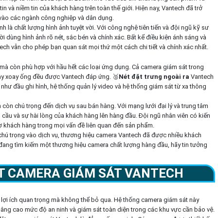
n và niềm tin của khách hàng trên toàn thế giới. Hiện nay, Vantech đã trở
vào các ngành công nghiệp và dân dụng.
là chất lượng hình ảnh tuyệt vời. Với công nghệ tiên tiến và đội ngũ kỹ sư
dùng hình ảnh rõ nét, sắc bén và chính xác. Bất kể điều kiện ánh sáng và
ch vẫn cho phép bạn quan sát mọi thứ một cách chi tiết và chính xác nhất.
à còn phù hợp với hầu hết các loại ứng dụng. Cả camera giám sát trong
hay xoay ống đều được Vantech đáp ứng. 🥈️
Nét đặt trưng ngoài ra
Vantech
hư đầu ghi hình, hệ thống quản lý video và hệ thống giám sát từ xa thông
còn chú trọng đến dịch vụ sau bán hàng. Với mạng lưới đại lý và trung tâm
cầu và sự hài lòng của khách hàng lên hàng đầu. Đội ngũ nhân viên có kiến
rợ khách hàng trong mọi vấn đề liên quan đến sản phẩm.
chú trọng vào dịch vụ, thương hiệu camera Vantech đã được nhiều khách
n đang tìm kiếm một thương hiệu camera chất lượng hàng đầu, hãy tin tưởng
ĐẶT CAMERA GIÁM SÁT VANTECH
lợi ích quan trọng mà không thể bỏ qua. Hệ thống camera giám sát này
âng cao mức độ an ninh và giám sát toàn diện trong các khu vực cần bảo vệ.