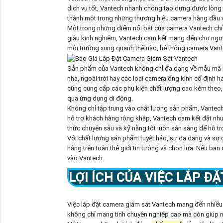
dịch vụ tốt, Vantech nhanh chóng tạo dựng được lòng ti
thành một trong những thương hiệu camera hàng đầu 
Một trong những điểm nổi bật của camera Vantech chính 
giàu kinh nghiệm, Vantech cam kết mang đến cho người 
môi trường xung quanh thế nào, hệ thống camera Vante
Sản phẩm của Vantech không chỉ đa dạng về mẫu mã m
nhà, ngoài trời hay các loại camera ống kính cố định 
cũng cung cấp các phụ kiện chất lượng cao kèm theo, n
qua ứng dụng di động.
Không chỉ tập trung vào chất lượng sản phẩm, Vantech 
hỗ trợ khách hàng rộng khắp, Vantech cam kết đặt nhu 
thức chuyên sâu và kỹ năng tốt luôn sẵn sàng để hỗ t
Với chất lượng sản phẩm tuyệt hảo, sự đa dạng và sự 
hàng trên toàn thế giới tin tưởng và chọn lựa. Nếu bạ
vào Vantech.
LỢI ÍCH CỦA VIỆC LẮP 
Việc lắp đặt camera giám sát Vantech mang đến nhiều 
không chỉ mang tính chuyên nghiệp cao mà còn giúp n