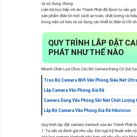
và sử dụng chúng.
Liên hệ trực tiếp với An Thành Phát để được tư vấn gi
sản phẩm điện tử một cách an toàn, chất lượng và hiệ
trong việc sở hữu và sử dụng các thiết bị điện tử tốt nh
QUY TRÌNH LẮP ĐẶT C
PHÁT NHƯ THẾ NÀO
Nhanh Chân Lựa Chọn Các Bộ Camera Đang Có Giá Sale
Trọn Bộ Camera Wifi Văn Phòng Siêu Nét Ultr
Lắp Camera Văn Phòng Giá Rẻ
Camera Dùng Văn Phòng Sắt Nét Chất Lượng
Lắp Bộ Camera Văn Phòng Giá Rẻ Hikvision
Quy trình lắp đặt camera Vantech của An Thành Phát l
1. Tư vấn và đánh giá nhu cầu: Đội ngũ kỹ thuật viên c
các loại camera Vantech phù hợp với nhu cầu của khá