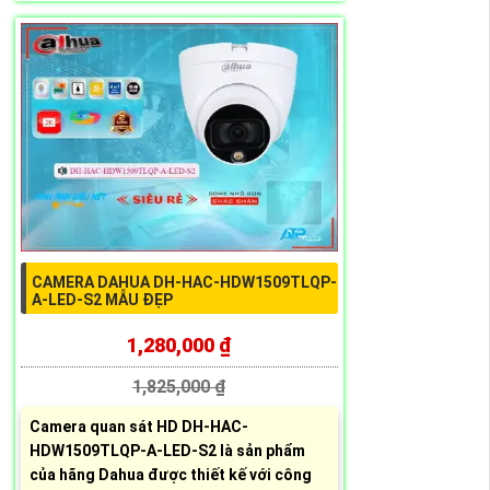
CAMERA DAHUA DH-HAC-HDW1509TLQP-
A-LED-S2 MẪU ĐẸP
1,280,000 ₫
1,825,000 ₫
Camera quan sát HD DH-HAC-
HDW1509TLQP-A-LED-S2 là sản phẩm
của hãng Dahua được thiết kế với công