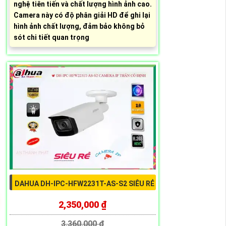
nghệ tiên tiến và chất lượng hình ảnh cao.
Camera này có độ phân giải HD để ghi lại
hình ảnh chất lượng, đảm bảo không bỏ
sót chi tiết quan trọng
DAHUA DH-IPC-HFW2231T-AS-S2 SIÊU RẺ
2,350,000 ₫
3,360,000 ₫